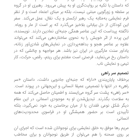
که داستان با تکیه بر روایت‌گری او به پیش می‌رود. رهبری او در گروه
بر سلطه و زورگویی مبتنی نیست، بلکه بر مبنای اعتماد است و از نظر
فرم نمایشی به‌مثابه یک رهبر ارکستر و یک نقال، عمل می‌کند. سفر
این کودکان از دل بیابانی بلاخیز می‌گذرد که پر است از مار و روباه.
ناگفته پیداست که این عناصر همگی جنبه‌ای نمادین دارند. نویسنده،
این پرده از اثر خویش را به نحوی ساختاردهی می‌کند که می‌تواند
علاوه بر عناصر هجو و بداهه‌پردازی در نمایش‌های شادی‌آور زنانه،
یادآور سنت مارگیری در ایران نیز باشد. هر مواجهه و چالشی که در
داستان رخ می‌نماید، فرصتی است مغتنم برای ریتم، رقص، حرکت، کار
تیمی و نمایش ناب.
تصمیم سر راهی
برخلاف پایان‌بندی «دارا» که جنبه‌ای جادویی داشت، داستان «سر
راهی» در انتها با تصمیمی عمیقا انسانی و این‌جهانی در پیوند است.
«سر راهی» پشت سر گروه می‌ایستد و اطمینان حاصل می‌کند که همه
به سلامت بگذرند. تبدیل‌شدن او به موجودی آسمانی در این مقام
دیگر شکل نوعی فقدان یا از میان برخاستن به خود نمی‌گیرد، بلکه
تأییدی است بر حضور همیشگی او در فراسوی محدودیت‌های
انسانی.
مریم رها موفق به خلق نمایشی برای نوجوانان شده است که اجرای آن
بر روی صحنه را هم می‌توان از طریق نوجوانان و برای مخاطب