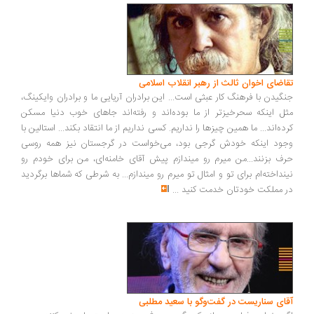
تقاضای اخوان ثالث از رهبر انقلاب اسلامی
جنگیدن با فرهنگ کار عبثی است... این برادران آریایی ما و برادران وایکینگ،
مثل اینکه سحرخیزتر از ما بوده‌اند و رفته‌اند جاهای خوب دنیا مسکن
کرده‌اند... ما همین چیزها را نداریم. کسی نداریم از ما انتقاد بکند... استالین با
وجود اینکه خودش گرجی بود، می‌خواست در گرجستان نیز همه روسی
حرف بزنند...من میرم رو میندازم پیش آقای خامنه‌ای، من برای خودم رو
نینداخته‌ام برای تو و امثال تو میرم رو میندازم... به شرطی که شماها برگردید
در مملکت خودتان خدمت کنید
...
آقای سناریست در گفت‌وگو با سعید مطلبی