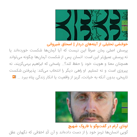
خوانشی تحلیلی از آینه‌های دردار | اسحاق شیروانی
پرسش اصلی رمان صرفاً این نیست که آیا آرمان‌ها شکست خورده‌اند یا
نه.پرسش عمیق‌تر این است: انسان پس از شکست آرمان‌ها چگونه می‌تواند
همچنان معنا و هویت خود را حفظ کند؟... پاسخی که ابراهیم برمی‌گزیند، نه
پیروزی است و نه تسلیم. او راهی دیگر را انتخاب می‌کند: پذیرفتن شکست
تاریخی، بدون آنکه به خیانت، گریز از واقعیت یا انکار زندگی پناه ببرد
...
اونای آرام در گفت‌وگو با فاروک شهیچ‭
گویی انسان‌ها ترمزِ خود را از دست داده‌اند و آن کُدِ اخلاقی که نگهبان عقل