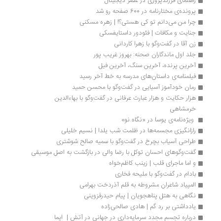
راهنمای فرزندپروری در عصر دیجیتال
پرونده‌ی مختارنامه در 600 صفحه رو شد
چرا من می‌دانم تو کی هستی؟! | زهره مسکنی
جنایت و مکافات | فئودور داستایفسکی
زن آقا در گفت‌وگو با زهرا کاردانی
جلد اول ماندگاران صحنه: بهروز غریب پور
آخرین پرنده، آخرین سنگ، آخرین فیل
فیلمنامه‌ی داستان‌های مدرسه به خط آخر رسید
رمان خودآموز آسیایی در گفت‌وگو با محسن حمید
هزار حکایت و هزار عبارت عرفانی در گفت‌و‌گو با بهاء‌الدین 
خرمشاهی
 ویژه‌نامه‌ی یوسا در «نگاه نو»
رازانگیزی مجسمه‌ها در ظلمت شب یلدا | نسیم خلیلی
طراحی آسیاب بچرخ در گفت‌وگو با سمیه صالح شوشتری
گفت‌وگوهای احسان توکل با رضا والی در بازگشت به اصل موسیقی
و اما ماجرای قلب | زینب کاظم‌خواه
بادام در گفت‌وگو با ملیحه فخاری
المپیاد شاعران مشروطه به قلم آذردخت بهرامی
نگاهی به هتل پناهجویان | پیام حیدرقزوینی
یادداشتی بر رد گم | هادی صالحی‌زاده
درباره تجسم مجدد سرمایه‌داری در جهانی در آتش |  ایما 