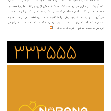
اگر بخواهم فیلمی بسازم که بگویم دروغ چیز بدی است باور نمی‌کنند، چون
دروغ یک امر جاری در این مملکت است. قبحش از بین رفته... ما بچه‌مسلمان
بودیم. اما می‌گفتند این مسلمان نیست... وقتی به آدمی که در کار سینماست
می‌گویند اجازه کار نداری، یعنی با شکنجه او را می‌کشند... می‌توانند من را
زمین بزنند اما نمی‌توانند من را روی زمین نگه دارند، من بلند می‌شوم...
فردین عاشقانه مردم را دوست داشت
...