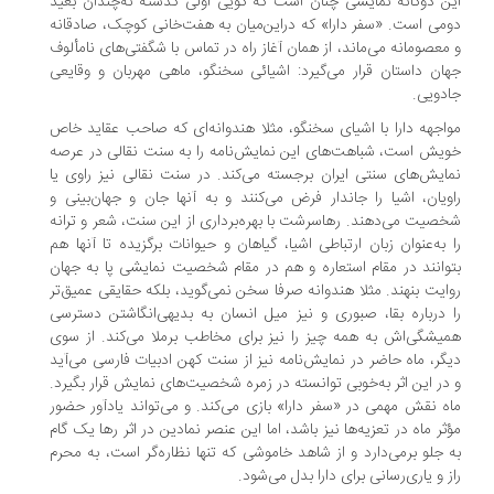
این دوگانه نمایشی چنان است که گویی اولی گذشته‌ نه‌چندان بعید
دومی است. «سفر دارا» که در‌این‌میان به هفت‌خانی کوچک، صادقانه
و معصومانه می‌ماند، از همان آغاز راه در تماس با شگفتی‌های نامألوف
جهان داستان قرار می‌گیرد: اشیائی سخنگو، ماهی مهربان و وقایعی
جادویی.
مواجهه‌ دارا با اشیای سخنگو، مثلا هندوانه‌ای که صاحب عقاید خاص
خویش است، شباهت‌های این نمایش‌نامه را به سنت نقالی در عرصه
نمایش‌های سنتی ایران برجسته می‌کند. در سنت نقالی نیز راوی یا
راویان، اشیا را جاندار فرض می‌کنند و به آنها جان و جهان‌بینی و
شخصیت می‌دهند. رهاسرشت با بهره‌برداری از این سنت، شعر و ترانه
را به‌عنوان زبان ارتباطی اشیا، گیاهان و حیوانات برگزیده تا آنها هم
بتوانند در مقام استعاره و هم در مقام شخصیت نمایشی پا به جهان
روایت بنهند. مثلا هندوانه صرفا سخن نمی‌گوید، بلکه حقایقی عمیق‌تر
را درباره بقا، صبوری و نیز میل انسان به بدیهی‌انگاشتن دسترسی
همیشگی‌اش به همه‌ چیز را نیز برای مخاطب برملا می‌کند. از سوی
دیگر، ماه حاضر در نمایش‌نامه نیز از سنت کهن ادبیات فارسی می‌آید
و در این اثر به‌خوبی توانسته در زمره شخصیت‌های نمایش قرار بگیرد.
ماه نقش مهمی در «سفر دارا» بازی می‌کند. و می‌تواند یادآور حضور
مؤثر ماه در تعزیه‌ها نیز باشد، اما این عنصر نمادین در اثر رها یک گام
به جلو برمی‌دارد و از شاهد خاموشی که تنها نظاره‌گر است، به محرم
راز و یاری‌رسانی برای دارا بدل می‌شود.