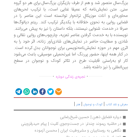
بزرگ‌سال متصور شد و هم از طرف بازیگران بزرگ‌سال برای هر دو گروه
سنی. متن نمایش‌نامه که عمیقا غنایی است، با ترکیب لحن‌های
محاوره‌ای و آنات موزیکالِ ترانه‌وار توانسته است این عناصر را در
فضایی روایی به نحوی خلاقانه با یکدیگر ترکیب کند. ریتم دیالوگ‌ها
صرفا در خدمت شنوایی نیستند، بلکه داستان را نیز به پیش می‌رانند.
نویسنده با به خدمت گرفتن عناصر تعزیه، چارچوب‌های روایی نقالی و
شادی و مطایبت حاضر در نمایش‌های شادی‌آور زنانه، اثر خود را به
اثری مهم در حوزه نمایش‌نامه‌نویسی برای نوجوانان بدل کرده است.
در کنار همه اینها، حضور پررنگ اما غیرتحمیلی موسیقی، باعث می‌شود
کار او به‌راستی قابلیت طرح در تئاتر کودک و نوجوان در سطح
بین‌المللی را نیز داشته باشد.
.
.
..............
...............
تجربه‌ی زندگی دوباره
|
|
|
معرفی و نقد کتاب
کودک و نوجوان
هنر
درباره فضایل ذهن | حسین شیخ‌رضایی
در حاشیه ریموند چندلر: در جست‌وجوی کلیت | پیام حیدرقزوینی
نگاهی به روستاییان و مشروطیت ایران | محسن آزموده