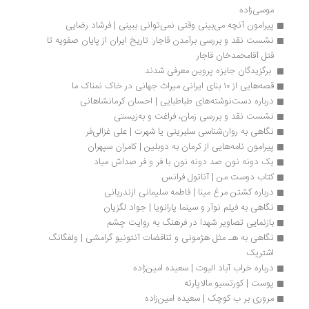
موسی‌زاده
پیرامون آنچه می‌بینی وقتی نمی‌توانی ببینی | فرشاد رضایی
نشست نقد و بررسی برآمدن قاجار: تاریخ ایران از پایان صفویه تا 
قتل آقامحمدخان قاجار
 برگزیدگان جایزه پروین معرفی شدند 
قصه‌هایی از ۱۰ بنای ایرانی میراث جهانی در خاک نمناک ما
درباره دست‌نوشته‌های طباطبایی | احسان کرمانشاهانی
نشست نقد و بررسی زمان، فراغت و به‌زیستی
نگاهی به روان‌شناسی سلبریتی یا شهرت | علی غزالی‌فر
پیرامون نامه‌هایی از کرمان به دوبلین | کامران سپهران
یک دونه نون صد دونه نون با فر و فر صداش میاد
کتاب دوست من | آناتول فرانس
درباره کشتن مرغ مینا | فاطمه سلیمانی ازندریانی
نگاهی به فیلم نوآر و سینما پارانویا | جواد لگزیان
بازنمایی تصاویر شهدا در فرهنگ به روایت چشم 
نگاهی به هـ مثل هژمونی و تناقضات آنتونیو گرامشی | ولفگانگ 
اشتریک
درباره خراب آباد الیوت | سعیده امین‌زاده
پوست | کورتسیو مالاپارته
مروری بر ب کوچک | سعیده امین‌زاده