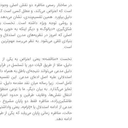
در ساختار رسمی مناظره دو نقش اصلی وجود 
است که اعتراض می‌کند، و معلل کسی است که دع
دلیل بیاورد. همین تقسیم‌بندی، نشان می‌دهد
و روشی توجه ویژه داشته است. نخست ب
شکل‌گیری «دیالوگ» و دیگر اینکه به‌ خوبی ب
بنیادی تلقی می‌شود. به نظر می‌رسد مهم‌تری
است.
نخست «مناقضه»؛ یعنی اعتراض به یکی از 
دلیل، مثلا از طریق اثبات دور یا تسلسل در فرآی
دلیل مدعی می‌تواند نتیجه‌ای باطل به همراه دا
استدلالی علیه اصل ادعای مدعی. این تقسیم‌
تامل است. زیرا رساله میان نقد مقدمه دلیل، نق
تمایز می‌گذارد. به بیان دیگر، ما با نوعی من
انتقال نقش‌ها، وظایف طرفین و حدود اعترا
طاشکبری‌زاده، مناظره فقط دو پایان مشروع دا
مدعی از ادامه استدلال یا «إلزام»، یعنی وادا
حالت، مناظره زمانی پایان می‌یابد که یکی از ط
ادامه دهد.