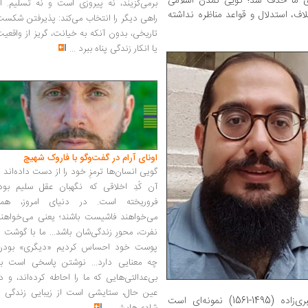
ری ما حذف شد؛ گویی تمدن اسلامی
برمی‌گزیند، نه پیروزی است و نه تسلیم. ا
لاف، استدلال و قواعد مناظره نداشته
راهی دیگر را انتخاب می‌کند: پذیرفتن شکس
تاریخی، بدون آنکه به خیانت، گریز از واقعی
یا انکار زندگی پناه ببرد
...
اونای آرام در گفت‌وگو با فاروک شهیچ‭
گویی انسان‌ها ترمزِ خود را از دست داده‌اند 
آن کُدِ اخلاقی که نگهبان عقل سلیم بود،
فروریخته است. در دنیای امروز، همه
می‌خواهند فاشیست باشند؛ یعنی می‌خواهند
نفرت، محورِ زندگی‌شان باشد... ما با گوشت 
پوست خود احساس کردیم «دیگری» بودن
چه معنایی دارد... نوشتن پاسخی است به
بی‌عدالتی‌هایی که ما را احاطه کرده‌اند، و د
عین حال، ستایشی است از زیبایی زندگی و
» اثر طاشکبری‌زاده (1495-1561) نمونه‌ای ‌است