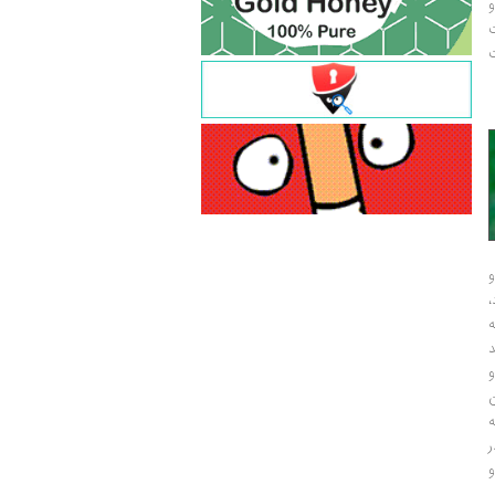
و
ت
ت
و
و
ر