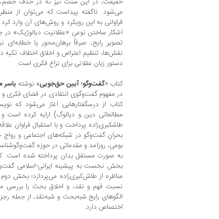
حقیقت، در این سنت نیز نه در حذف خصم، بل
می‌شود. ناگفته پیداست که می‌توان از منظر
فراوانی به این رویکرد و روش‌های آن وارد کرد 
آشکار ساختن نوعی «عقلانیت دیالوژیک» در جه
تصویر رایج، صرفاً برهان‌محور یا خطابه‌ای 
نقش‌ها، تنظیم اعتراض و اخلاق اختلاف تکیه دار
دستور زبان عقلانی برای نزاع فکری است.
کتاب «
گفت‌وگو؛ آیین حق‌جویی
» نوشته
یاسر م
در مفهوم گفت‌وگوی انتقادی در فضای فکری و ف
کتاب از درسگفتارهایی آغاز می‌شود که نویس
مطالعاتی دین و دیالوگ) ارایه کرده است و د
طاشکبری‌زاده پرداخت و با استقبال فراوان علاقه‌
بحرانِ گفت‌وگو در شبکه‌های اجتماعی و رواج 
بومی، روزآمد و مقدماتی در حوزه گفت‌وگوشناسی 
به ‌صورت مستقل بدان پرداخته شده است. 
بخش نخست به پیشینه ایرانی-اسلامی گفت‌وگ
مناظره از طاش‌کبری‌زاده می‌پردازد؛ بخش دو
نسبت فهم و نقد، و اخلاق بحث را بررسی م
الگوهای رایج شبه‌بحث و شبه‌نقد، از جمله رج
اختصاص دارد.