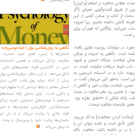
شادی‌هایش
...
ت عقلانی مناظره در اسلام (و ایران)
نی از طریق گفت‌وگویی معرفی (اگر
 بحث از کتاب و سخن گفتن از این
ره» تأملی داشته باشیم، زیرا امروزه
اب نمی‌آیند. واژگانی که فهم آن برای
ی است.
ورد در مراودات روزمره تقلیل یافته،
نگاهی به روان‌شناسی پول | ایما موسی‌زاده
اشته است. نگاهی به ادبیات و عرفان
انسان‌ها با ترس، طمع، امید، حسرت و
نای شناختِ جایگاه انسان و شیوه
مقایسه زندگی می‌کنند و همین احساسات،
نا، ادب شرطِ دریافت حقیقت است، در
حتی در آگاه‌ترین افراد، تصمیم‌های مالی ر
یوند دارد و در اندیشه ابن‌عربی به
شکل می‌دهد. از این منظر، «روان‌شناسی پول
تی است. به‌طور کلی می‌توان گفت در
بیش از آنکه درباره پول باشد، کتابی دربار
نفس، شناخت مراتب امور و آگاهی از
انسان معاصر و رابطه پرتنش او با مفهوم ثرو
د. از همین رو، علم مناظره در سنت
و دارایی است... اوزل به‌جای ارائه نسخه‌ها
، بلکه شکلی از «اخلاق عقل» بود.
مستقیم یا توصیه‌های دستوری، تجربه زندگی
 هنوز شایسته مناظره نیست.
سرمایه‌گذاران، کارآفرینان، میلیاردرها و حت
افراد عادی را روایت می‌کند و از دل این
 (ساکت کردن مخالفت) به کار می‌رود
داستان‌ها روایت خود را برمی‌سازد و بحث ر
 قابل تأمل است و شاید بتوان آن را
به پیش می‌راند
...
 در بر داشته باشد: مناظره، نگاهِ