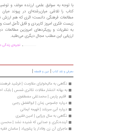
با توجه به سوابق علمی ارزنده مولف و توضیح
کتاب را تلاشی میان‌رشته‌ای در پیوند میان 
مطالعات فرهنگی دانست؛ اثری که هم ارزش ن
زیست فکری امروز کاربردی و قابل تأمل است و ا
به نظریات و رویکردهای امروزین مطالعات د
ارزیابی این مطلب مجال دیگری می‌طلبد.
.
..............
تجربه‌ی زندگی دو
|
|
معرفی و نقد کتاب
دین و فلسفه
نگاهی به مالیخولیای مقاومت | فرشید فرهمندن
به بهانه انتشار مقالات تئاتری شمس | بابک ا
 اقلیم پارس | محمدتقی مصطفوی 
درباره جاسوس زمان | ابوالفضل رجبی
درباره آبی سربلند | فهیمه ایمانی
نگاهی به سال ورزایی | امین فقیری
آینده‌نگری و صدایی که شنیده نشد | محسن آ
ماجرای آن زن وفادار یا پنلوپیاد | ساسان فقیه