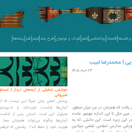
و فلسفه
اقتصاد
روانشناسی
شعر
کودک و نوجوان
طرح جلد
فیلم
طنز
ریشه‌ها
ویی | محمدرضا لبیب
23 خرداد 1405
خوانشی تحلیلی از آینه‌های دردار | اسحاق
شیروانی
پرسش اصلی رمان صرفاً این نیست که آیا
ن یافت که همزمان در مرز میان منطق،
آرمان‌ها شکست خورده‌اند یا نه.پرسش
ر عین حال تا این اندازه مهجور مانده
عمیق‌تر این است: انسان پس از شکست
در این زمره است. این دانش، که به
آرمان‌ها چگونه می‌تواند همچنان معنا و
وزشی مدارس اسلامی نقشی بنیادین
هویت خود را حفظ کند؟... پاسخی که ابراهی