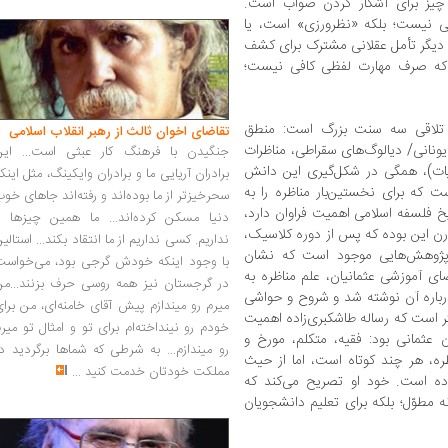
 چیز برای آشکار کردن صواب است.
بی نیست؛ بلکه «نظرورزی» است، یا
ی دیگر تأمل عقلانی مشترک برای کشف
که صرف مهارت لفظی کافی نیست؛
ل تلاقی سه سنت بزرگ است: منطق
تقاضای اخوان ثالث از رهبر انقلاب اسلامی
یونانی/ دیالوگ‌های سقراطی، مناظرات
جنگیدن با فرهنگ کار عبثی است... این
یات)، همگی در شکل‌گیری این دانش
برادران آریایی ما و برادران وایکینگ، مثل اینک
 که برای نخستین‌بار مناظره را به
سحرخیزتر از ما بوده‌اند و رفته‌اند جاهای خو
خ فلسفه اسلامی اهمیت فراوان دارد،
دنیا مسکن کرده‌اند... ما همین چیزها را
رن این بوده که پس از دوره کلاسیک،
نداریم. کسی نداریم از ما انتقاد بکند... استالی
ما پژوهش‌هایی موجود است که نشان
با وجود اینکه خودش گرجی بود، می‌خواست
ی آموزشی عثمانیان، علم مناظره به
در گرجستان نیز همه روسی حرف بزنند...من
اره آن نوشته شد و شروح و حواشی
میرم رو میندازم پیش آقای خامنه‌ای، من برا
تر است که رساله طاشکبری‌زاده اهمیت
خودم رو نینداخته‌ام برای تو و امثال تو میر
ن عثمانی بود: فقیه، متکلم، مورخ و
رو میندازم... به شرطی که شماها برگردید د
ناظره، هر چند کوتاه است، اما از حیث
مملکت خودتان خدمت کنید
...
ده است. خود او تصریح می‌کند که
 مطوّل؛ بلکه برای تعلیم دانشجویان