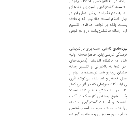
که در انتظام‌بخشی اختلاف پدیدار
 فلسفه گفت‌وگویی امروزین نقدهای
اما به زعم نگارنده ارزش اصلی آن در
ان اسلام است؛ عقلانیتی که برخلاف
نیست، بلکه بر قواعد مناظره، تقسیم
د. رساله‌ طاشکبری‌زاده در واقع نوعی
یردامادی
تلاشی است برای بازاندیشی
رهنگی فارسی‌زبان. ظاهرا هسته اولیه
نده در باشگاه اندیشه (مدرسه‌های
ر آنجا به بازخوانی و تفسیر رساله
مندان روبه‌رو شد. نویسنده با الهام از
جدل، تحقیر و شبه‌نقد، می‌کوشد اثری
ارایه کند؛ حوزه‌ای که در فارسی کمتر
کتاب در سه بخش تنظیم شده است:
و و شرح رساله‌ای کلاسیک در آداب
م اهمیت و فضیلت گفت‌وگوی نقادانه،
ی‌کند؛ و بخش سوم به آسیب‌شناسی
زخوانی، برچسب‌زنی و حمله به گوینده