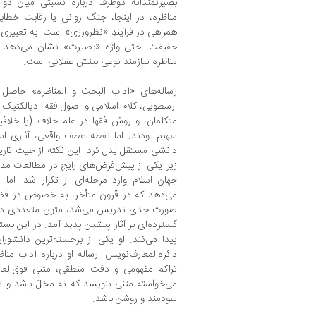
بصیرتمندانه دوطرف درباره نسبتی میان دو
مناظره، در اینجا، جنگ روانی یا رقابت خطا
همراهی در فرآیندِ «نظرورزی» است. به تعبیر
حقیقت. حتی واژه «بصیرت» نشان می‌دهد 
مناظره نیازمند نوعی بینش عقلانی است.
رساله‌های «آداب البحث و المناظره» حاص
ارسطویی، کلام اسلامی و اصول فقه. دیالکتیک 
متکلمان، و روش فقها در علم خلاف (یا خلاف
سهیم بودند. اما نقطه عطف واقعی، آثاری است
دانشی مستقل بدل کرد. این نکته از حیث تاری
زیرا یکی از پیش‌فرض‌های رایج در مطالعات مد
جهان اسلام وارد مرحله‌ای از تکرار شد. ا
می‌دهد که در قرون متأخر، به‌ خصوص در فضا
‌صورت جدی تدریس می‌شد، متون متعددی درب
گسترده‌ای بر آثار پیشین پدید آمد. در این بس
پیدا می‌کند. او یکی از برجسته‌ترین دانشورا
دائره‌المعارف‌نویس. رساله‌ او درباره‌ آداب م
تراکم مفهومی و دقت منطقی، متنی فوق‌العا
می‌خواسته متنی بنویسد که نه مخلّ باشد و نه
سودمند و روشن باشد.