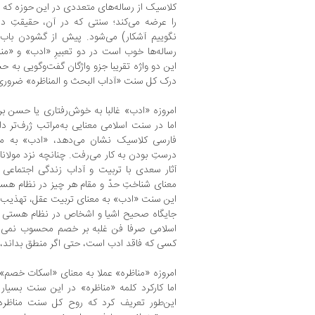
کلاسیک از رساله‌های متعددی در این حوزه که سن
را عرضه می‌کند؛ سنتی که در آن، حقیقتِ دی
نگوییم آشکار) می‌شود. پیش از گشودن باب
رساله‌ها خوب است در دو تعبیرِ «ادب» و «مناظ
این دو واژه تقریبا جزو واژگان گفت‌وگویی به حس
درک کل سنت «آداب البحث و المناظره» ضرور
امروزه «ادب» غالبا به خوش‌رفتاری یا حسن برخ
اما در سنت اسلامی معنایی به‌مراتب ژرف‌تر د
فارسی کلاسیک نشان می‌دهد، «ادب» به مع
درستِ بودن به کار می‌رفت. چنانچه نزد مولا
آثار سعدی با تربیت و آداب زندگی اجتماعی پ
معنای شناختِ حدّ و مقام هر چیز در نظام هس
این سنت «ادب» به معنای تربیت عقل، تهذیب 
جایگاه صحیح اشیا و اشخاص در نظام هستی بو
اسلامی صرفا فن غلبه بر خصم محسوب نمی‌شد
کسی که فاقد ادب است، حتی اگر منطق بداند،
امروزه «مناظره» عملا به معنای «اسکات خصم»
اما کارکرد کلمه «مناظره» در این سنت بسیار
این‌طور تعریف کرد که روح کل سنت مناظره را