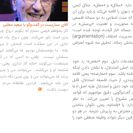
دارد: «سائل» و «معلل». سائل کسی
وی را اقامه می‌کند و باید برای آن
 که سنت اسلامی به دو مساله فلسفی
ه محوریت و اهمیت «پرسش» در
آقای سناریست در گفت‌وگو با سعید مطلبی
ه مساله «بار اثبات» توجه شده است؛
اگر بخواهم فیلمی بسازم که بگویم دروغ چی
اصلی که امروز در نظریه‌های مدرن استدلال و مدیریت اختلاف (argumentation)
بدی است باور نمی‌کنند، چون دروغ یک امر
ن بخش رساله، تحلیل سه شیوه اعتراض
جاری در این مملکت است. قبحش از بین
رفته... ما بچه‌مسلمان بودیم. اما می‌گفتند ای
مسلمان نیست... وقتی به آدمی که در کار
مقدمات دلیل. دوم «نقض»؛ رد خود
سینماست می‌گویند اجازه کار نداری، یعنی ب
ند اصلی استدلال، یا نشان دادن اینکه
شکنجه او را می‌کشند... می‌توانند من را زمی
شته باشد. سوم «معارضه»؛ یعنی اقامه
بزنند اما نمی‌توانند من را روی زمین نگه دارند
بندی، از حیث فلسفه استدلال، قابل
من بلند می‌شوم... فردین عاشقانه مردم را
د خود دلیل و استدلال علیه اصل ادعا
دوست داشت
...
طق گفت‌وگویی دقیق مواجهیم که قواعد
ض مشروع را تعیین می‌کند. به نظر
رد: یا «إفحام»، یعنی ناتوان ساختن
شتن معترض به پذیرش نتیجه. در هر دو
رفین دیگر نتواند وظیفه منطقی خود را