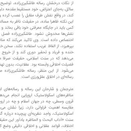
از نکات درخشان رساله طاشکبری‌زاده، توضیح
سائل، به‌جای اعتراض، خود مستقیما مقدمه دل
کند، در واقع نقش طرف مقابل را غصب کرده و
این نکته ظاهرا ساده، در حقیقت ناظر به مسال
کس باید در جایگاه معرفتی خود باقی بماند و م
نقش‌ها مخدوش نشود. طاشکبری‌زاده فصل پایا
اختصاص داده است. وی تاکید می‌کند که مناظره
بپرهیزد، از الفاظ غریب استفاده نکند، سخن خ
خنده و فریاد و تحقیر دوری کند و از خروج
می‌دهد که در سنت اسلامی، حقیقت صرفا م
فضیلت اخلاقی وابسته بود. عقلانیت، بدون تهذی
می‌شود. از این منظر، رساله‌ طاشکبری‌زاده 
رساله‌ای در اخلاق عقل‌ورزی است.
مترجمان و شارحان این رساله و رساله‌های ا
مناظره‌های اسکولاستیک اروپایی انجام می‌د
قرون وسطی، چه در جهان اسلام و چه در اروپا
مقایسه اهمیت فراوانی دارد، زیرا نشان می
اسکولاستیک، واجد نظریه‌ای پیچیده درباره‌ گ
سنت «آداب البحث و المناظره یادآور این حقی
اختلاف، قواعد عقلانی و اخلاقی دقیقی وضع ک