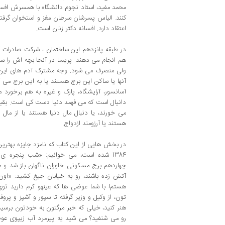
محمد مفید، استاد نجوم دانشگاه با همسرش افس
کنند. الیاس پسرشان سرطان مغز و استخوان گرفته
اعتقاد دارد. افسانه دکتر زنان است.
در طبقه پانزدهم این ساختمان ، شرکت صادرات 
هم انجام می دهند. پریسا در آنجا بچه اش را س
ولی منصرف می شود. وجه مشترک آدم های این ک
آنها یا ساکن این برج هستند یا به این برج می آ
آسانسور، آرایشگاه، پارک و غیره به هم برخورد م
دانیال است که می فهمد دنیا دست کی است. بق
می خورند، یا دنبال مال دنیا هستند یا از مال 
هستند یا آرزومند ازدواج.
در بخش هایی از این کتاب که نامزد جایزه بهتری
1384 شده است، می خوانیم: «شب پنجره ی ر
چهاردهم برج مسکونی خاوران ناگهان باز شد و مر
آتش زده باشند، رو به خیابان جیغ کشید: «اون 
هستم! با شما عوضی ها که عینهو کرم دارید تو
تون، از وکیل و وزیر گرفته تا سپور و آشپز و پ
هنر کنید، خیلی که خبر مرگتون به خودتون برس
رو می شنفید؟ می شید یه پیرمرد آب زیپوی عوضی