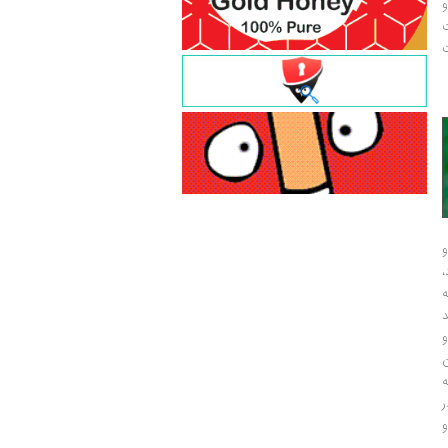
و
ت
ت
و
و
ر