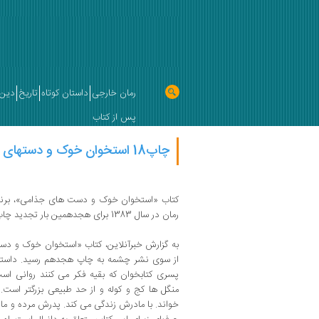
رمان خارجی
داستان کوتاه
تاریخ
دین 
پس از کتاب
چاپ18 استخوان خوک و دستهای جذامی
کتاب «استخوان خوک و دست های جذامی»، برنده 
رمان در سال 1383 برای هجدهمین بار تجدید چاپ شد.
به گزارش خبرآنلاین، کتاب «استخوان خوک و د
از سوی نشر چشمه به چاپ هجدهم رسید. داستان 
پسری کتابخوان که بقیه فکر می کنند روانی ا
منگل ها کج و کوله و از حد طبیعی بزرگتر است. 
خواند. با مادرش زندگی می کند. پدرش مرده و ماد