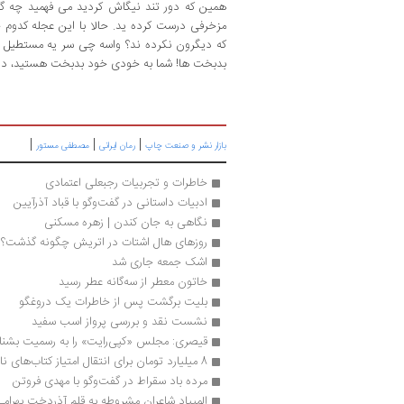
همین که دور تند نیگاش کردید می فهمید چه گ
مزخرفی درست کرده ید. حالا با این عجله کدوم جه
که دیگرون نکرده ند؟ واسه چی سر یه مستطیل ی
بدبخت ها! شما به خودی خود بدبخت هستید، دیگ
|
|
|
بازار نشر و صنعت چاپ
رمان ایرانی
مصطفی مستور
خاطرات و تجربیات رجبعلی اعتمادی
ادبیات داستانی در گفت‌وگو با قباد آذرآیین
نگاهی به جان کندن | زهره مسکنی
روزهای هال اشتات در اتریش چگونه گذشت؟
اشک جمعه جاری شد
خاتون معطر از سه‌گانه عطر رسید
بلیت برگشت پس از خاطرات یک دروغگو
نشست نقد و بررسی پرواز اسب سفید
قیصری: مجلس «کپی‌رایت» را به رسمیت بشنا
8 میلیارد تومان برای انتقال امتیاز کتاب‌های نادر ابراهیمی
مرده باد سقراط در گفت‌وگو با مهدی فروتن 
المپیاد شاعران مشروطه به قلم آذردخت بهرام