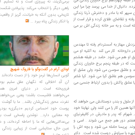
 در طبقه چهاردهم برج خاوران زندگی می
برمی‌گزیند، نه پیروزی است و نه تسلیم. ا
ه. دانیال از خدا می پرسد چرا مرا این
راهی دیگر را انتخاب می‌کند: پذیرفتن شکس
سپهر که با مادر و دخترش دُرنا زندگی
تاریخی، بدون آنکه به خیانت، گریز از واقعی
ته و تقاضای طلاق کرده و قرار است از
یا انکار زندگی پناه ببرد
...
له است و به سر خانه زندگی اش بر می
دش مهناز به آمستردام رفته تا مهندس
ر داروخانه کار می کند به آتلیه او می
اشق او هم می شود. حامد در طبقه هشتم
ت که در طبقه پنجم برج خاوران زندگی
اونای آرام در گفت‌وگو با فاروک شهیچ‭
ید و عاشق سوسن می شود ولی عشق او
گویی انسان‌ها ترمزِ خود را از دست داده‌اند 
وسن هم عاشق کیا می شود. کیا شاعر
آن کُدِ اخلاقی که نگهبان عقل سلیم بود،
یا عشق پاکش را بدون ارتباط جنسی می
فروریخته است. در دنیای امروز، همه
می‌خواهند فاشیست باشند؛ یعنی می‌خواهند
 از ملول و بندر، دوستانش می خواهد که
نفرت، محورِ زندگی‌شان باشد... ما با گوشت 
آنها همین کار را می کنند ولی نهایتا خود
پوست خود احساس کردیم «دیگری» بودن
. شهرام که پدر و مادرش در کالیفرنیای
چه معنایی دارد... نوشتن پاسخی است به
هفتم دور هم جمع می شوند . اسی و
بی‌عدالتی‌هایی که ما را احاطه کرده‌اند، و د
ند. پریسا حامله می شود و بچه اش را
عین حال، ستایشی است از زیبایی زندگی و
 شهره با سیاوش دوست شده است. دکتر