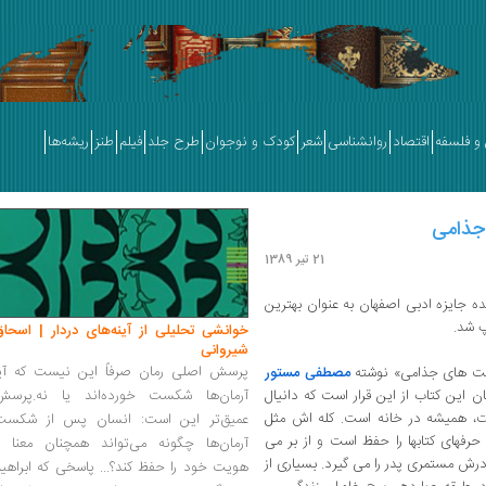
و فلسفه
اقتصاد
روانشناسی
شعر
کودک و نوجوان
طرح جلد
فیلم
طنز
ریشه‌ها
21 تیر 1389
جایزه ادبی اصفهان به عنوان بهترین
خوانشی تحلیلی از آینه‌های دردار | اسحاق
شیروانی
پرسش اصلی رمان صرفاً این نیست که آیا
ست های جذامی» نوشته
مصطفی مستور
این کتاب از این قرار است که دانیال
آرمان‌ها شکست خورده‌اند یا نه.پرسش
ست، همیشه در خانه است. کله اش مثل
عمیق‌تر این است: انسان پس از شکست
حرفهای کتابها را حفظ است و از بر می
آرمان‌ها چگونه می‌تواند همچنان معنا و
رش مستمری پدر را می گیرد. بسیاری از
هویت خود را حفظ کند؟... پاسخی که ابراهی