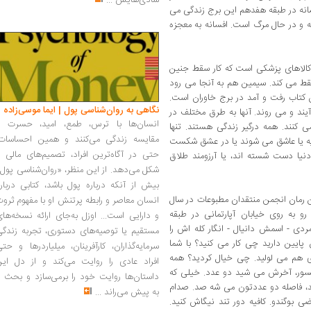
شادی‌هایش
...
انه در طبقه هفدهم این برج زندگی می
 و در حال مرگ است. افسانه به معجزه
کالاهای پزشکی است که کار سقط جنین
قط می کند. سیمین هم به آنجا می رود
تاب رفت و آمد در برج خاوران است.
نگاهی به روان‌شناسی پول | ایما موسی‌زاده
یند و می روند. آنها به طرق مختلف در
انسان‌ها با ترس، طمع، امید، حسرت و
ی کنند. همه درگیر زندگی هستند. تنها
مقایسه زندگی می‌کنند و همین احساسات،
یه یا عاشق می شوند یا در عشق شکست
حتی در آگاه‌ترین افراد، تصمیم‌های مالی ر
دنیا دست شسته اند، یا آرزومند طلاق
شکل می‌دهد. از این منظر، «روان‌شناسی پول
بیش از آنکه درباره پول باشد، کتابی دربار
ن رمان انجمن منتقدان مطبوعات در سال
انسان معاصر و رابطه پرتنش او با مفهوم ثرو
و به روی خیابان آپارتمانی در طبقه
و دارایی است... اوزل به‌جای ارائه نسخه‌ها
دی - اسمش دانیال - انگار کله اش را
مستقیم یا توصیه‌های دستوری، تجربه زندگی
پایین دارید چی کار می کنید؟ با شما
سرمایه‌گذاران، کارآفرینان، میلیاردرها و حت
ی هم می لولید. چی خیال کردید؟ همه
افراد عادی را روایت می‌کند و از دل این
روفسور، آخرش می شید دو عدد. خیلی که
داستان‌ها روایت خود را برمی‌سازد و بحث ر
ید، فاصله دو عددتون می شه صد. صدام
به پیش می‌راند
...
 بوگندو. کافیه دور تند نیگاش کنید.