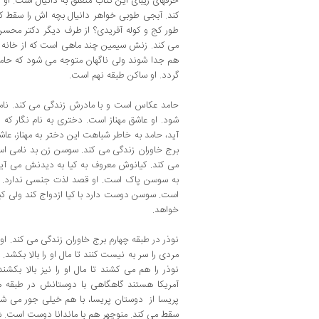
حرفهای زیبای این کتاب متعلق به دانیال است. او
کند. آبجی طوبی خواهر دانیال بچه اش را سقط کرد
طور کج و کوله آفریدی؟ از طرف دیگر دکتر محسن 
می کند. زنش سیمین چند ماهی است که از خانه رف
هم جدا شوند ولی ناگهان متوجه می شود که حام
گردد. او ساکن طبقه نهم است.
حامد عکاس است و با مادرش زندگی می کند. نامز
شود. او عاشق مهناز است. دختری به نام نگار که د
آید، حامد به خاطر شباهت این دختر به مهناز، ع
برج خاوران زندگی می کند. سوسن زن بد نامی اس
می کند. کیانوش معروف به کیا به دیدنش می آ
به سوسن پاک است. او قصد لذت جنسی ندارد. س
است. سوسن دوست دارد با کیا ازدواج کند ولی ک
خواهد.
نوذر در طبقه چهارم برج خاوران زندگی می کند. او
مردی را سر به نیست کنند تا مال او را بالا بکشد. 
نوذر را هم می کشند تا مال او را نیز بالا بکشند
آمریکا هستند گاهگاهی با دوستانش در طبقه 
پریسا از دوستان پریسا، با هم خیلی جور می شو
سقط می کند. منوچهر هم با ماندانا دوست است.