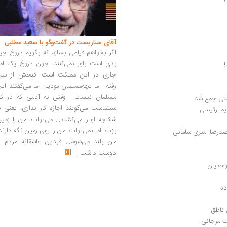
آقای سناریست در گفت‌وگو با سعید مطلبی
اگر بخواهم فیلمی بسازم که بگویم دروغ چی
بدی است باور نمی‌کنند، چون دروغ یک امر
!
جاری در این مملکت است. قبحش از بین
رفته... ما بچه‌مسلمان بودیم. اما می‌گفتند ای
مسلمان نیست... وقتی به آدمی که در کار
ستی جمع‌ شد
سینماست می‌گویند اجازه کار نداری، یعنی ب
نیما رئیسی
شکنجه او را می‌کشند... می‌توانند من را زمی
بزنند اما نمی‌توانند من را روی زمین نگه دارند
حمدرضا امیری سامانی
من بلند می‌شوم... فردین عاشقانه مردم را
دوست داشت
...
وحدیان
ده
 ناطق
ات مرجانی