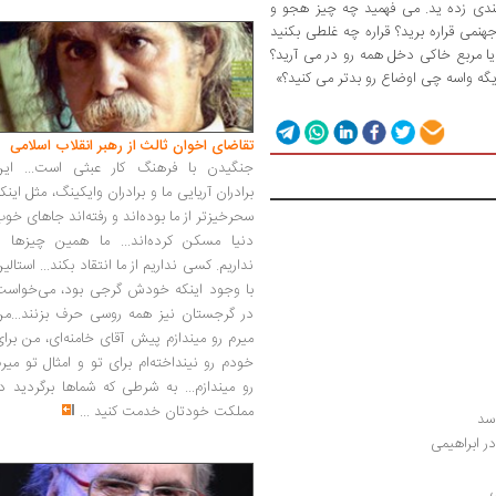
ندی زده ید. می فهمید چه چیز هجو و
نمی قراره برید؟ قراره چه غلطی بکنید
ا مربع خاکی دخل همه رو در می آرید؟
ه واسه چی اوضاع رو بدتر می کنید؟»
تقاضای اخوان ثالث از رهبر انقلاب اسلامی
جنگیدن با فرهنگ کار عبثی است... این
برادران آریایی ما و برادران وایکینگ، مثل اینک
سحرخیزتر از ما بوده‌اند و رفته‌اند جاهای خو
دنیا مسکن کرده‌اند... ما همین چیزها را
نداریم. کسی نداریم از ما انتقاد بکند... استالی
با وجود اینکه خودش گرجی بود، می‌خواست
در گرجستان نیز همه روسی حرف بزنند...من
میرم رو میندازم پیش آقای خامنه‌ای، من برا
خودم رو نینداخته‌ام برای تو و امثال تو میر
رو میندازم... به شرطی که شماها برگردید د
مملکت خودتان خدمت کنید
...
سد
ی