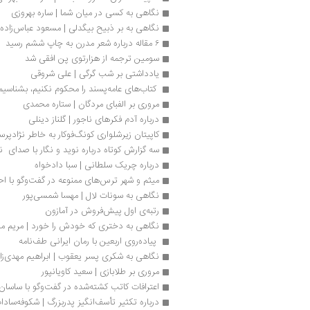
نگاهی به کسی در میان شما | ساره بهروزی
نگاهی به بر ذبیح بیگدلی | مسعود عباس‌زاده
۶ مقاله درباره شعر مدرن به چاپ ششم رسید
سومین ترجمه از هزارتوی پن افقی شد
یادداشتی بر شب گرگی | علی شروقی
 کتاب‌های عامه‌پسند را محکوم نکنیم، بشناسیم
مروری بر الفبای مردگان | ستاره محمدی
درباره آدم فکرهای ناجور | گلناز دینلی
کاپیتان زیرشلواری کونگ‌فوکار به خاطر نژادپر
سه گزارش کوتاه درباره‌ نوید و نگار با صدای  
درباره چریک سلطانی | سبا دادخواه
میثم و شهر ترس‌های ممنوعه در گفت‌وگو با ا
نگاهی به سونات لال | مهسا شمسی‌پور
رتبه‌ی اول پیش‌فروش در آمازون
نگاهی به دختری که خودش را خورد | مریم م
 پیاده‌‌روی اربعین با رمان ایرانی طف‌نامه
نگاهی به شکری پسر یعقوب | ابراهیم مهدی‌‌زا
مروری بر طلابازی | سعید کاویانپور
اعترافات کاتب کشته‌شده در گفت‌وگو با ساسان
درباره تکثیر تأسف‌انگیز پدر‌بزرگ | شکوفه‌ساد