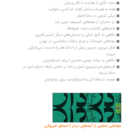
سایه‌ نگاری از هدایت | نگار پرنیان 
همه به هم شب‌به‌خیر گفتند اما کسی نخوابید
نیکی کریمی در سارا | فیلم
دو داستان از معماهای آسیموف جیبی شد
ماجراهای آوانتیا و ارباب هیولاها
نگاهی به گنج خيالی و داستان‌های ديگر | امین فقیری
بچه‌های طرسناک و چرخ و فلک بدشانسی در تهران
کمال تبریزی: ممیزی بیش از اندازه هنر را به سمت بی‌مایگی 
می‌برد 
نگاهی به رولت روسی محمدی | پیام حیدرقزوینی
کلیدهای فرزندپروری آسان و شاد بر اساس رابطه احترام آمیز در 
500 نسخه
خودت را تماشا کن یا اسرارالتوحید برای نوجوانان
خوانشی تحلیلی از آینه‌های دردار | اسحاق شیروانی