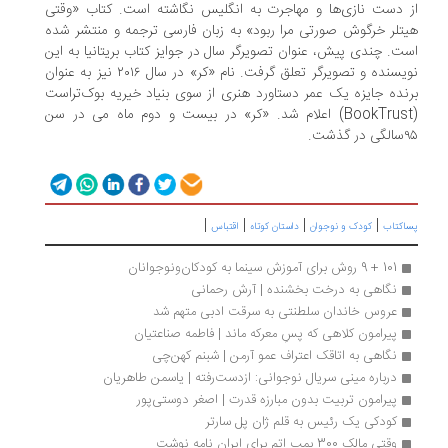
از دست نازی‌ها و مهاجرت به انگلیس نگاشته است. کتاب «وقتی
هیتلر خرگوش صورتی مرا ربود» به زبان فارسی ترجمه و منتشر شده
است. چندی پیش، عنوان تصویرگر سال در جوایز کتاب بریتانیا به این
نویسنده و تصویرگر تعلق گرفت. نام «کر» در سال ۲۰۱۶ نیز به عنوان
برنده جایزه یک عمر دستاورد هنری از سوی بنیاد خیریه بوک‌تراست
(BookTrust) اعلام شد. «‌کر» در بیست و دوم ماه می در سن
۹۵سالگی در گذشت.
|
|
|
|
پساکتاب
کودک و نوجوان
داستان کوتاه
اقتباس
101 + 9 روش برای آموزش سینما به کودکان‌ونوجوانان
نگاهی به درخت بخشنده | آرش رحمانی
عروس خاندان سلطنتی به سرقت ادبی متهم شد
پیرامون کلاهی که پسِ معرکه ماند | فاطمه صناعتیان
نگاهی به اتاقک اعتراف عمو آرمن | شبنم کهن‌چی
درباره مینی سریال نوجوانی: ازدست‌رفته | یاسمن طاهریان
پیرامون تربیت بدون مبارزه قدرت | اصغر دوستی‌پور
کودکی یک رئیس به قلم ژان پل سارتر
وقتی مالک 300 بمب اتم برای ایران نامه نوشت