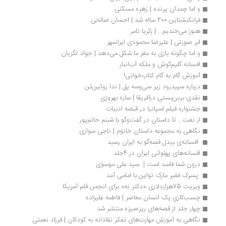
و اما چمدان پرنده | زهره مسکنی
فرانکنشتاین 200 ساله شد | احسان صالحی
هنوز می‌خندیم... | زکریا تامر
ابر صورتی | علیرضا محمودی ایرانمهر
و اما چگونه بازی به مغز ما شکل می‌دهد | جواد لگزیان
افسانه گلیم‌گوش و ملکه آب‌انبار
آموزش گام به گام کتاب‌خوانی!
درباره سپیدرود زیر سی‌وسه پل | ندا روئین‌تن
نقدی بربن‌بستی درآفریقا | ساره بهروزی
جشنواره فیلم اسپانیا در قبضه ادبیات
از نفت... تا داستان در گفت‌وگو با شبنم حاتم‌پور
نگاهی به مجموعه داستان خانوم | ناجی سواری
 افسانه‌ی بیدل قصه‌گو به ایران رسید 
افسانه‌های پهلوانی ایران در 4جلد
درون شما فاسد است |  سید علی موسوی
 پسرک فقیر مارک تواین با امامی آمد
ویزیت 75هزاردلاری «دکتر نه» برای انجمن قلم آمریکا
چسب‌کاریِ یک انسان معاصر | فاطمه علیزاده
چهار جلد از قصه‌های ریزه‌میزه منتشر شد
نگاهی به آموزش مهارت‌های تفکر نقادانه به کودکان | فرزاد نعمتی