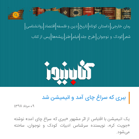
رمان خارجی
داستان کوتاه
تاریخ
دین و فلسفه
اقتصاد
روانشناسی
شعر
کودک و نوجوان
طرح جلد
فیلم
طنز
ریشه‌ها
پس از کتاب
ببری که سراغ چای آمد و انیمیشن شد
09 مرداد 1398
یک انیمیشن با اقتباس از اثر مشهور «‌ببری که سراغ چای آمد»‌ نوشته
«‌جویت کر»، نویسنده سرشناس ادبیات کودک و نوجوان، ساخته
می‌شود.