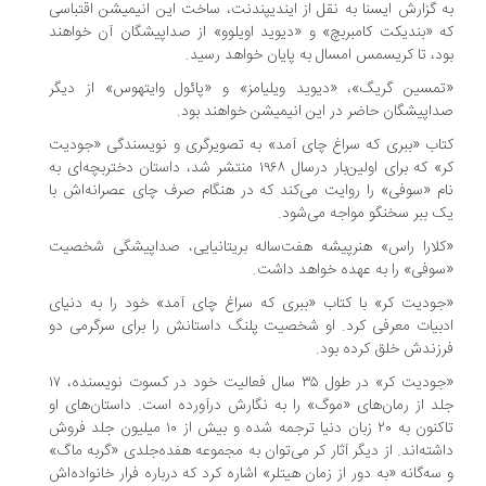
به گزارش ایسنا به نقل از ایندیپندنت، ساخت این انیمیشن اقتباسی
که «بندیکت کامبربچ» و «دیوید اویلوو» از صداپیشگان آن خواهند
بود، تا کریسمس امسال به پایان خواهد رسید.
«تمسین گریگ»،‌ «دیوید ویلیامز» و «پائول وایتهوس» از دیگر
صداپیشگان حاضر در این انیمیشن خواهند بود.
کتاب «ببری که سراغ چای آمد» به تصویرگری و نویسندگی «‌جودیت
کر» که ‌برای اولین‌بار درسال ۱۹۶۸ منتشر شد، داستان دختربچه‌ای به
نام «‌سوفی» را روایت می‌کند که در هنگام صرف چای عصرانه‌اش با
یک ببر سخنگو مواجه می‌شود.
«کلارا راس» هنرپیشه هفت‌ساله بریتانیایی، صداپیشگی شخصیت
«سوفی» را به عهده خواهد داشت.
«جودیت کر» با کتاب «ببری که سراغ چای آمد» خود را به دنیای
ادبیات معرفی کرد. او شخصیت پلنگ داستانش را برای سرگرمی دو
فرزندش خلق کرده بود.
«جودیت کر» در طول ۳۵ سال فعالیت خود در کسوت نویسنده، ۱۷
جلد از رمان‌های «موگ» را به نگارش درآورده است. داستان‌های او
تاکنون به ۲۰ زبان دنیا ترجمه شده و بیش از ۱۰ میلیون جلد فروش
داشته‌اند. از دیگر آثار کر می‌توان به مجموعه هفده‌جلدی «گربه ماگ»‌
و سه‌گانه «به دور از زمان هیتلر» اشاره کرد که درباره فرار خانواده‌اش