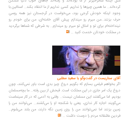
مثل اینکه سحرخیزتر از ما بوده‌اند و رفته‌اند جاهای خوب دنیا مسکن
کرده‌اند... ما همین چیزها را نداریم. کسی نداریم از ما انتقاد بکند... استالین با
وجود اینکه خودش گرجی بود، می‌خواست در گرجستان نیز همه روسی
حرف بزنند...من میرم رو میندازم پیش آقای خامنه‌ای، من برای خودم رو
نینداخته‌ام برای تو و امثال تو میرم رو میندازم... به شرطی که شماها برگردید
در مملکت خودتان خدمت کنید
...
آقای سناریست در گفت‌وگو با سعید مطلبی
اگر بخواهم فیلمی بسازم که بگویم دروغ چیز بدی است باور نمی‌کنند، چون
دروغ یک امر جاری در این مملکت است. قبحش از بین رفته... ما بچه‌مسلمان
بودیم. اما می‌گفتند این مسلمان نیست... وقتی به آدمی که در کار سینماست
می‌گویند اجازه کار نداری، یعنی با شکنجه او را می‌کشند... می‌توانند من را
زمین بزنند اما نمی‌توانند من را روی زمین نگه دارند، من بلند می‌شوم...
فردین عاشقانه مردم را دوست داشت
...