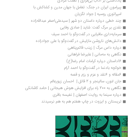
یادداشتی بر آداب بی‌قراری | نعمت مرادی
پیرامون ایران در جنگ: تعامل با جهان مدرن و کشاکش با 
امپراتوری روسیه | جواد لگزیان
چند خطی درباره داستان دو شهر | سیدعلی‌اصغر عبدالله‌زاده
نقدی بر مرگ گفت: شاید | صادق وفایی
سرمایه‌داری مافیایی در گفت‌و‌گو با احمد سیف
دانش‌های ناروشن مازلیش در گفت‌و‌گو با علی جوادزاده
درباره داس مرگ | زینب قائم‌پناهی
نگاهی به مه‌مانی | علیرضا فراهانی
16داستان‌ درباره کرامات امام رضا(ع)
خوکچه‌ بادنما در گفت‌وگو با احمد آرام
6مقاله و 6نقد و عزم و رزم و قصه
جان لنون، سالینجر و 2 قاتل |  احسان زیورعالم
نگاهی به 200 راه برای افزایش هوش هیجانی | حامد کاشانکی
درباره سینما به روایت اصفهان | نفیسه باقری
تریستان و ایزوت در چاپ هفتم هم به هم نرسیدند