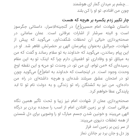
.چشم بر میدان گمار ای هوشمند
ن من افتادم، تو او را کن بلند
ر تکبیر زدم یکسره بر هرچه که هست
ستان شهادت امام حسین(ع) در گنجینه‌الاسرار، داستانی جگرسوز
ت و البته سرشار از اشارات عرفانی است. عمان سامانی در
نه‌پردازی خیالی آن لحظات شگفت‌آور، می‌گوید که پیش از
ادت، جبرائیل به‌عنوان پیام‌رسان الهی بر حضرتش ظاهر شد. او در
ن پیام رساندن، می‌گوید که خداوند به تو سلام رساند و گفت که من
 میثاق تو و وفاداری تو اطمینان دارم چرا که اینک تو به این مقام
یده‌ای که «من توام، ای من تو، در وحدت تو من» و این نقطه اوج
دت وجود است. در اینجاست که خداوند به امام(ع) می‌گوید چون
 در امتحان عشق سربلند شده‌ای و هرچه داشته‌ای در راه من
ده‌ای، من نیز به کشتگان راه تو زندگی و به دولت نام تو تا ابد
یندگی عطا خواهم کرد.
نه‌پردازی عمان از شهادت امام نیز زیبا و تحت تأثیر همین نگاه
فانی است. او بر زمین افتادن امام از اسب را سجده بردن بر درگاه
هی می‌بیند و خونین شدن جسم مبارک او را وضویی برای دل شستن
 همه تعلقات دنیوی می‌بیند:
 سر زین بر زمین آمد فراز
 دل و جان برد بر جانان نماز