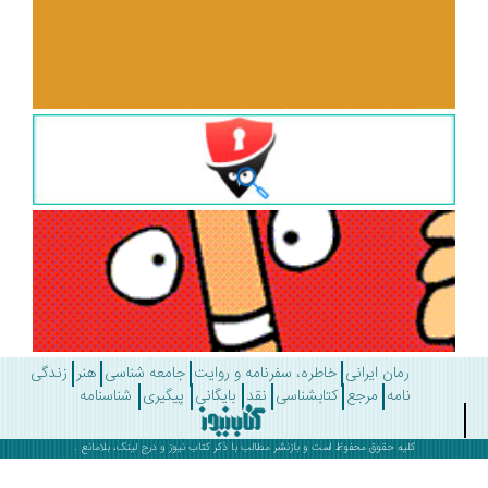
رمان ایرانی
خاطره، سفرنامه و روایت
جامعه شناسی
هنر
زندگی
نامه
مرجع
کتابشناسی
نقد
بایگانی
پیگیری
شناسنامه
کلیه حقوق محفوظ است و بازنشر مطالب با ذکر
کتاب نیوز
و درج لینک، بلامانع .