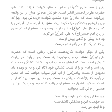
ی از صحنه‌های تأثیرگذار عاشورا داستان شهادت فرزند ارشد امام،
رت علی‌بن‌الحسین‌الاکبر است. خوانش عرفانی عمان از این واقعه
ن‌گونه است که امام(ع) خود مشتاق شهادت فرزندش بود، چرا که
ن ابراهیم بت‌شکن درک کرده بود، عشق به فرزند حتی فرزندی با
ال و جمال علی‌اکبر(ع) سد راه او در رسیدن به معشوق است. عمان
 زبان امام حسین(ع) به علی اکبر(ع) می‌گوید:
 دلم پیش تو گاهی پیش اوست
 که در یک دل نمی‌گنجد دو دوست
ی از دیگر حوادث تکان‌دهنده عاشورا، زمانی است که حضرت
ی‌اکبر(ع) تشنه لب و زخم‌خورده به سمت پدر می‌آید. در روایت
ریخی آمده است که ایشان به طلب آب و از شدت تشنگی به سمت
ر آمد و امام او را از شدت تشنگی خود آگاه کرد و به او وعده داد
‌زودی از دست پیامبر(ص) از آب کوثر سیراب خواهد شد. اما عمان
‌گوید که بازگشت علی‌اکبر به سمت پدر به این سبب بود که او از
ت عطش اشتیاق به معشوق، بی‌تاب شده بود و نزدیک بود راز
تی را فاش کند. بخوانید:
ن عطش رمزست و عارف، واقف‌ست
 حق‌ست این و عشقش کاشف‌ست
تا اینجا می‌رسد: