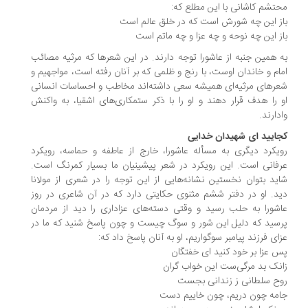
تشم کاشانی با این مطلع که:
ز این چه شورش است که در خلق عالم است
ز این چه نوحه و چه عزا و چه ماتم است
 همین جنبه از عاشورا توجه دارند. در این شعرها که مرثیه مصائب
ام و خاندان اوست، با رنج و ظلمی‌ که بر آنان رفته است، مواجهیم و
رهای مرثیه‌ای همیشه سعی داشته‌اند مخاطب و احساسات انسانی
 را هدف قرار دهند و او را با ذکر ستمکاری‌های اشقیا، به واکنش
دارند.
ایید ای شهیدان خدایی
یکرد دیگری به مسأله عاشورا، خارج از عاطفه و حماسه، رویکرد
فانی است. این رویکرد در شعر پیشینیان ما بسیار کمرنگ است.
ید بتوان نخستین نشانه‌هایی از این توجه را در شعری از مولانا
د. او در دفتر ششم مثنوی حکایتی دارد که در آن شاعری در روز
شورا به حلب رسید و وقتی دسته‌های عزاداری را دید از مردمان
سید که دلیل این شور و سوگ چیست و چون پاسخ شنید که ما در
ای فرزند پیامبر سوگواریم، او به آنان پاسخ داد که:
 عزا بر خود کنید ای خفتگان
نک بد مرگی‌ست این خواب گران
ح سلطانی ز زندانی بجست
مه چون دریم، چون خاییم دست