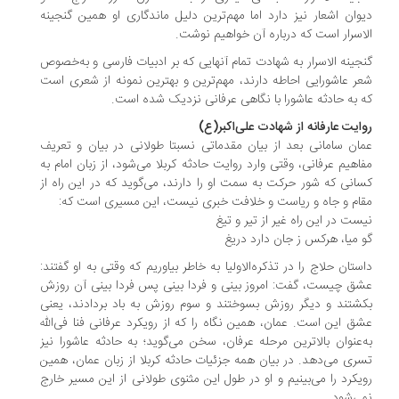
وان اشعار نیز دارد اما مهم‌ترین دلیل ماندگاری او همین گنجینه
اسرار است که درباره آن خواهیم نوشت.
جینه الاسرار به شهادت تمام آنهایی که بر ادبیات فارسی و به‌خصوص
ر عاشورایی احاطه دارند، مهم‌ترین و بهترین نمونه از شعری است
 به حادثه عاشورا با نگاهی عرفانی نزدیک شده است.
ایت عارفانه از شهادت علی‌اکبر(ع)
ان سامانی بعد از بیان مقدماتی نسبتا طولانی در بیان و تعریف
اهیم عرفانی، وقتی وارد روایت حادثه کربلا می‌شود، از زبان امام به
انی که شور حرکت به سمت او را دارند، می‌گوید که در این راه از
ام و جاه و ریاست و خلافت خبری نیست، این مسیری است که:
ست در این راه غیر از تیر و تیغ
 میا، هرکس ز جان دارد دریغ
ستان حلاج را در تذکره‌الاولیا به خاطر بیاوریم که وقتی به او گفتند:
ق چیست، گفت: امروز بینی و فردا بینی پس فردا بینی آن روزش
شتند و دیگر روزش بسوختند و سوم روزش به باد بردادند، یعنی
ق این است. عمان، همین نگاه را که از رویکرد عرفانی فنا فی‌الله
‌عنوان بالاترین مرحله عرفان، سخن می‌گوید؛ به حادثه عاشورا نیز
ری می‌دهد. در بیان همه جزئیات حادثه کربلا از زبان عمان، همین
یکرد را می‌بینیم و او در طول این مثنوی طولانی از این مسیر خارج
ی‌شود.