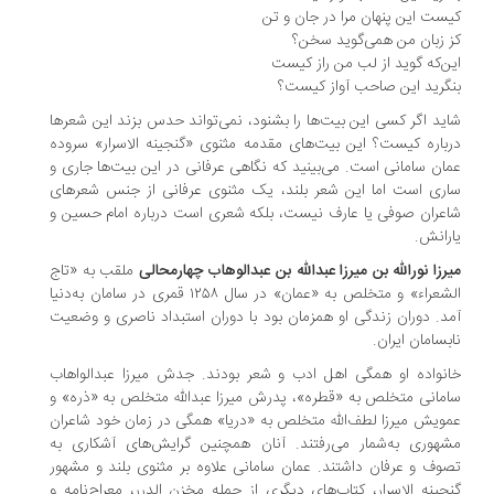
ست این پنهان مرا در جان و تن
 زبان من همی‌گوید سخن؟
ن‌که گوید از لب من راز کیست
گرید این صاحب آواز کیست؟
ید اگر کسی این بیت‌ها را بشنود، نمی‌تواند حدس بزند این شعرها
باره کیست؟ این بیت‌های مقدمه مثنوی «گنجینه الاسرار» سروده
ان سامانی است. می‌بینید که نگاهی عرفانی در این بیت‌ها جاری و
ری است اما این شعر بلند، یک مثنوی عرفانی از جنس شعرهای
عران صوفی یا عارف نیست، بلکه شعری است درباره امام حسین و
رانش.
رزا نورالله بن میرزا عبدالله بن عبدالوهاب چهارمحالی
ملقب به «تاج
الشعراء» و متخلص به «عمان» در سال ۱۲۵۸ قمری در سامان به‌دنیا
د. دوران زندگی او همزمان بود با دوران استبداد ناصری و وضعیت
‌بسامان ایران.
نواده او همگی اهل ادب و شعر بودند. جدش میرزا عبدالواهاب
مانی متخلص به «قطره»، پدرش میرزا عبدالله متخلص به «ذره» و
ویش میرزا لطف‌‌الله متخلص به «دریا» همگی در زمان خود شاعران
هوری به‌شمار می‌رفتند. آنان همچنین گرایش‌های آشکاری به
وف و عرفان داشتند. عمان سامانی علاوه بر مثنوی بلند و مشهور
جینه الاسرار، کتاب‌های دیگری از جمله مخزن الدرر، معراج‌نامه و