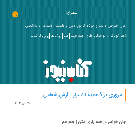
ان خارجی
داستان کوتاه
تاریخ
دین و فلسفه
اقتصاد
روانشناسی
ر
کودک و نوجوان
طرح جلد
فیلم
طنز
ریشه‌ها
پس از کتاب
مروری بر گنجینة الاسرار | آرش شفاعی
30 تیر 1403
ن خواهر در غمم زاری مکن | جام جم