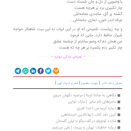
 وضویی از دل و جان شسته دست
ر تکبیری بزد بر هرچه هست
ته پر گل، ساجدی عمامه‌‌اش
قه اندر خون، نمازی جامه‌اش...
چه زیباست، تلمیحی که او در این ابیات به این بیت شاهکار خواجه
راز، حافظ دارد، جایی که فرمود:
 همان دم که وضو ساختم از چشمه عشق
ر تکبیر زدم یکسره بر هر چه که هست
.
.
...............
..............
تجربه‌ی زندگی دوباره
|
|
|
رفی و نقد کتاب
چهارده معصوم
شعر و ادبیات کهن
نگاهی به سانتا اویتا | مرضیه نگهبان مروی
ماجراهای تام سایر  | مارک تواین
درباره کریبدس | لیدا طرزی
آیین نقد کتاب | بهاءالدین خرمشاهی
شازده کوچولو در گفت‌وگو با لیلی گلستان
درباره خاطرات تهران و بیروت | علی سرزعیم