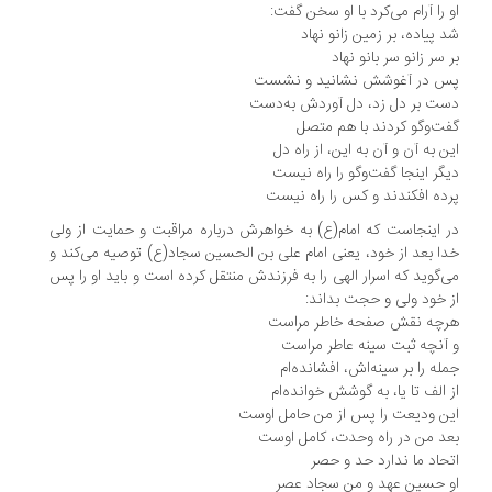
 را آرام می‌کرد با او سخن گفت:
 پیاده، بر زمین زانو نهاد
 سر زانو سر بانو نهاد
 در آغوشش نشانید و نشست
ت بر دل زد، دل آوردش به‌دست
ت‌وگو کردند با هم متصل
ن به آن و آن به این، از راه دل
گر اینجا گفت‌و‌گو را راه نیست
ده افکندند و کس را راه نیست
 اینجاست که امام(ع) به خواهرش درباره مراقبت و حمایت از ولی
ا بعد از خود، یعنی امام علی بن الحسین سجاد(ع) توصیه می‌کند و
‌گوید که اسرار الهی را به فرزندش منتقل کرده است و باید او را پس
 خود ولی و حجت بداند:
چه نقش صفحه‌ خاطر مراست
آنچه ثبت سینه عاطر مراست
له را بر سینه‌اش، افشانده‌ام
 الف تا یا، به گوشش خوانده‌ام
ن ودیعت را پس از من حامل اوست
د من در راه وحدت، کامل اوست
حاد ما ندارد حد و حصر
 حسین عهد و من سجاد عصر