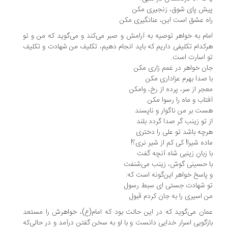
ش پای شوق، زنجیری مکن
ه عشق‌ است این، عنانگیری مکن
ام به خواهر توصیه به آرامش و صبر می‌کند و می‌گوید که من و تو
کدام تکلیفی داریم که باید انجام دهیم، تکلیف من شهادت و تکلیف
 اسارت است.
ن خواهر در غمم زاری مکن
 صدا بهرم عزاداری مکن
جر از سر، پرده از رخ، وامکن
تاب و ماه را رسوا مکن
ت بر من ناگوار و ناپسند
 تو زینب گر صدا گردد بلند
چه باشد تو علی را دختری
ده شیرا! کی کم از شیر نری؟!
 زبان زینبی شاه آنچه گفت
 حسینی گوش، زینب می‌شنفت
پاسخ خواهر این‌گونه است که:
 شهادت جستی ای سبط رسول
 اسیری را به جان کردم قبول
ان می‌گوید که در این حالت بود که امام(ع)‌، خواهرش را مستعد
زگویی اسرار خدایی دانست و با او به سخن گفتن درآمد و در حالی‌که