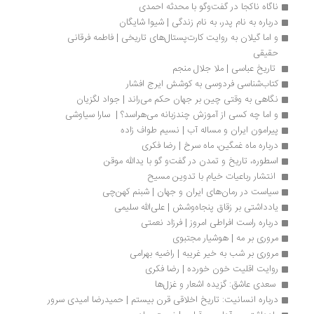
ناگاه ناکجا در گفت‌وگو با محدثه احمدی
درباره به نام پدر، به نام زندگی | شیوا شایگان
و اما گیلان به روایت کارت‌پستال‌های تاریخی | فاطمه فرقانی 
حقیقی
 تاریخ عباسی | ملا جلال منجم
کتاب‌شناسی فردوسی به کوشش ایرج افشار
نگاهی به وقتی چین بر جهان حکم می‌راند | جواد لگزیان
و اما چه کسی از آموزش چندزبانه می‌هراسد؟ |  سارا سیاوشی
پیرامون ایران و مساله آب | نسیم طواف زاده
درباره ماه غمگین، ماه سرخ | رضا فکری
اسطوره، تاریخ و تمدن در گفت‌و گو با یدالله موقن
 انتشار رباعیات خیام با تدوین مسیح 
سیاست در رمان‌های ایران و جهان | شبنم کهن‌چی
یادداشتی بر زقاق پنجاه‌و‌شش | علی‌الله سلیمی
درباره راست افراطی امروز | فرزاد نعمتی
مروری بر مه | هوشیار مجتبوی
مروری بر شب به خیر غریبه | راضیه بهرامی 
روایت اقلیت خون خورده | رضا فکری
 سعدی عاشق: گزیده اشعار و غزل‌ها 
درباره انسانیت: تاریخ اخلاقی قرن بیستم | حمیدرضا امیدی سرور