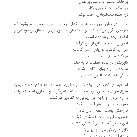
 فلک دستی و دستی بر عنان
 مگو مرد آفرین روزگار
 مگو؛ بنت‌الجلال، اخت‌الوقار...
ان در بیان این صحنه جانگداز، چنان از خود بیخود می‌شود که
دش اقرار می‌کند که این بیت‌های مثنوی‌اش را در حال بی‌خویشی و
قلاب روحی سروده است:
درین مطلب، عنان از من گرفت
 ازو گوش، او زبان از من گرفت
‌کند مستی به آواز بلند
ین‌قدر در پرده مطلب تا به چند؟
خوش از صهبای آگاهی شدم
گر اینجا زینب‌اللهی شدم...
ا خود می‌گوید در بی‌خویشی و بیقراری هم باید به حکم امام و فرمان
ع سر نهاد. پس دوباره به صحنه بازمی‌گردد و دلداری امام از خواهر
آرام کردن او را به این زیبایی به تصویر می‌کشد:
 زجان بر خواهر استقبال کرد
 رخش بوسد، الف را دال کرد
چو جان خود در آغوشش کشید
ن سخن آهسته بر گوشش کشید:
ی عنان گیر من! آیا زینبی؟
 که آه دردمندان در شبی؟