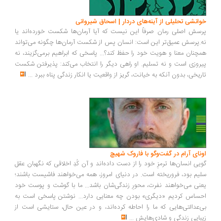
انشی تحلیلی از آینه‌های دردار | اسحاق شیروانی
سش اصلی رمان صرفاً این نیست که آیا آرمان‌ها شکست خورده‌اند یا
.پرسش عمیق‌تر این است: انسان پس از شکست آرمان‌ها چگونه می‌تواند
چنان معنا و هویت خود را حفظ کند؟... پاسخی که ابراهیم برمی‌گزیند، نه
روزی است و نه تسلیم. او راهی دیگر را انتخاب می‌کند: پذیرفتن شکست
ریخی، بدون آنکه به خیانت، گریز از واقعیت یا انکار زندگی پناه ببرد
...
ونای آرام در گفت‌وگو با فاروک شهیچ
یی انسان‌ها ترمزِ خود را از دست داده‌اند و آن کُدِ اخلاقی که نگهبان عقل
یم بود، فروریخته است. در دنیای امروز، همه می‌خواهند فاشیست باشند؛
نی می‌خواهند نفرت، محورِ زندگی‌شان باشد... ما با گوشت و پوست خود
ساس کردیم «دیگری» بودن چه معنایی دارد... نوشتن پاسخی است به
‌عدالتی‌هایی که ما را احاطه کرده‌اند، و در عین حال، ستایشی است از
بایی زندگی و شادی‌هایش
...