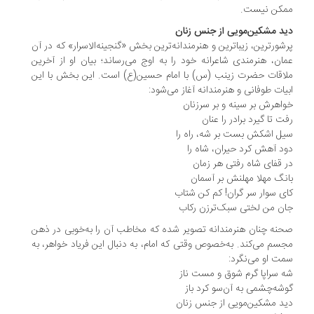
کن نیست.
د مشکین‌مویی از جنس زنان
شورترین، زیباترین و هنرمندانه‌ترین بخش «گنجینه‌الاسرار» که در آن
ان، هنرمندی شاعرانه خود را به اوج می‌رساند؛ بیان او از آخرین
اقات حضرت زینب (س) با امام حسین(ع) است. این بخش با این
یات طوفانی و هنرمندانه آغاز می‌شود:
اهرش بر سینه و بر سرزنان
ت تا گیرد برادر را عنان
ل اشکش بست بر شه، راه را
د آهش کرد حیران، شاه را
 قفای شاه رفتی هر زمان
نگ مهلا مهلنش بر آسمان
ی سوار سر گران! کم کن شتاب
ن من لختی سبک‌ترزن رکاب
نه چنان هنرمندانه تصویر شده که مخاطب آن را به‌خوبی در ذهن
سم می‌کند. به‌خصوص وقتی که امام، به دنبال این فریاد خواهر، به
ت او می‌نگرد:
 سراپا گرم شوق و مست ناز
شه‌چشمی ‌به آن‌سو کرد باز
د مشکین‌مویی از جنس زنان