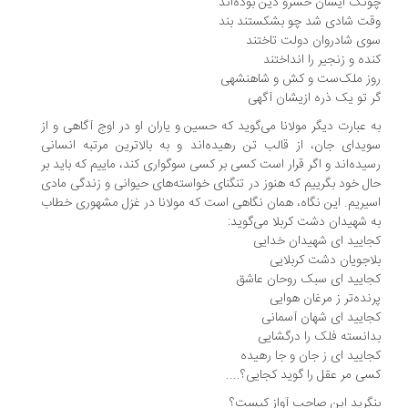
نک ایشان خسرو دین بوده‌اند
ت شادی شد چو بشکستند بند
ی شادروان دولت تاختند
ده و زنجیر را انداختند
ز ملک‌ست و کش و شاهنشهی
 تو یک ذره ازیشان آگهی
 عبارت دیگر مولانا می‌گوید که حسین و یاران او در اوج آگاهی و از
یدای جان، از قالب تن رهیده‌اند و به بالاترین مرتبه انسانی
یده‌اند و اگر قرار است کسی بر کسی سوگواری کند، ماییم که باید بر
ل خود بگرییم که هنوز در تنگنای خواسته‌های حیوانی و زندگی مادی
یریم. این نگاه، همان نگاهی است که مولانا در غزل مشهوری خطاب
 شهیدان دشت کربلا می‌گوید:
ایید ای شهیدان خدایی
اجویان دشت کربلایی
ایید ای سبک روحان عاشق
نده‌تر ز مرغان هوایی
ایید ای شهان آسمانی
انسته فلک را درگشایی
ایید ای ز جان و جا رهیده
ی مر عقل را گوید کجایی؟....
گرید این صاحب آواز کیست؟