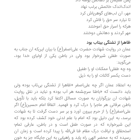
 سلیمان بر دهانش بوسه داد
دک‌اندک خاتمش برلب نهاد
ر، آن لب‌های گوهرپاش کرد
 نیارد سر حق را فاش کرد
که را اسرار حق آموختند
ر کردند و دهانش دوختند
هرا از تشنگی بیتاب بود
ان در روایت شهادت حضرت علی‌اصغر(ع) با بیان این‌که آن جناب به
رت طفلی شیرخوار بود ولی در باطن یکی از اولیای خدا بود،
‌گوید:
 چه طفلی! ممکنات او را طفیل
ت یکسر کائنات او را به ذیل
 اعتقاد عمان اگر چه علی‌اصغر «ظاهرا از تشنگی بی‌تاب بود» ولی
ید دانست که «باطنا سرچشمه هر آب بود» و نباید در نقل روایت
ادت آن بزرگواران به صورت مسائل اکتفا کرد بلکه باید با تأویل،
طن عرفانی هر ماجرا را درک کرد و فهمید. اتفاقا امام حسین(ع) اگر
ی‌اصغر(ع) را از حرم بیرون آورد و بر سر دست گرفت تا به شهادت
سد، به این دلیل بود که امام با علم لدنی خود کشف کرده بود که
ن شیرخواره که در صورت طفل است و در باطن، عارفی تمام؛
تحقاق و لیاقت درک مقام فنا فی‌الله را پیدا کرده است و زمان آن
یده که به محضر الهی راه یابد و راهیابی به این جایگاه جز به خون