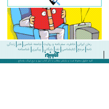
رمان ایرانی
خاطره، سفرنامه و روایت
جامعه شناسی
هنر
زندگی
نامه
مرجع
کتابشناسی
نقد
بایگانی
پیگیری
شناسنامه
کلیه حقوق محفوظ است و بازنشر مطالب با ذکر
کتاب نیوز
و درج لینک، بلامانع .