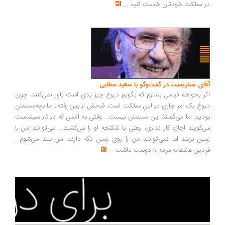
 مملکت خودتان خدمت کنید
...
ای سناریست در گفت‌وگو با سعید مطلبی
ر بخواهم فیلمی بسازم که بگویم دروغ چیز بدی است باور نمی‌کنند، چون
وغ یک امر جاری در این مملکت است. قبحش از بین رفته... ما بچه‌مسلمان
دیم. اما می‌گفتند این مسلمان نیست... وقتی به آدمی که در کار سینماست
‌گویند اجازه کار نداری، یعنی با شکنجه او را می‌کشند... می‌توانند من را
ین بزنند اما نمی‌توانند من را روی زمین نگه دارند، من بلند می‌شوم...
دین عاشقانه مردم را دوست داشت
...