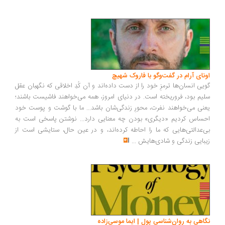
ونای آرام در گفت‌وگو با فاروک شهیچ
یی انسان‌ها ترمزِ خود را از دست داده‌اند و آن کُدِ اخلاقی که نگهبان عقل
یم بود، فروریخته است. در دنیای امروز، همه می‌خواهند فاشیست باشند؛
نی می‌خواهند نفرت، محورِ زندگی‌شان باشد... ما با گوشت و پوست خود
ساس کردیم «دیگری» بودن چه معنایی دارد... نوشتن پاسخی است به
‌عدالتی‌هایی که ما را احاطه کرده‌اند، و در عین حال، ستایشی است از
بایی زندگی و شادی‌هایش
...
اهی به روان‌شناسی پول | ایما موسی‌زاده