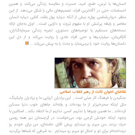
سان‌ها با ترس، طمع، امید، حسرت و مقایسه زندگی می‌کنند و همین
ساسات، حتی در آگاه‌ترین افراد، تصمیم‌های مالی را شکل می‌دهد. از این
ظر، «روان‌شناسی پول» بیش از آنکه درباره پول باشد، کتابی درباره انسان
اصر و رابطه پرتنش او با مفهوم ثروت و دارایی است... اوزل به‌جای ارائه
خه‌های مستقیم یا توصیه‌های دستوری، تجربه زندگی سرمایه‌گذاران،
رآفرینان، میلیاردرها و حتی افراد عادی را روایت می‌کند و از دل این
ستان‌ها روایت خود را برمی‌سازد و بحث را به پیش می‌راند
...
اضای اخوان ثالث از رهبر انقلاب اسلامی
گیدن با فرهنگ کار عبثی است... این برادران آریایی ما و برادران وایکینگ،
ل اینکه سحرخیزتر از ما بوده‌اند و رفته‌اند جاهای خوب دنیا مسکن
ده‌اند... ما همین چیزها را نداریم. کسی نداریم از ما انتقاد بکند... استالین با
ود اینکه خودش گرجی بود، می‌خواست در گرجستان نیز همه روسی
ف بزنند...من میرم رو میندازم پیش آقای خامنه‌ای، من برای خودم رو
نداخته‌ام برای تو و امثال تو میرم رو میندازم... به شرطی که شماها برگردید