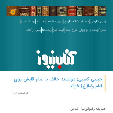
ان خارجی
داستان کوتاه
تاریخ
دین و فلسفه
اقتصاد
روانشناسی
ر
کودک و نوجوان
طرح جلد
فیلم
طنز
ریشه‌ها
پس از کتاب
حبیبی کسبی: دولتمند خالف با تمام قلبش برای
امام رضا(ع) خواند
01 اسفند 1402
یقه رضوانی‌نیا | قدس