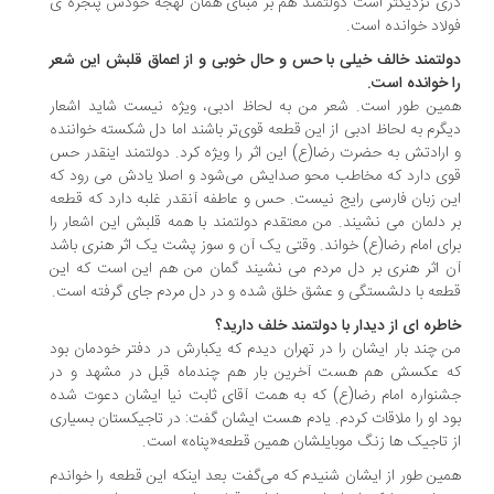
ی نزدیکتر است دولتمند هم بر مبنای همان لهجه خودش پنجره ی
لاد خوانده است.
لتمند خالف خیلی با حس و حال خوبی و از اعماق قلبش این شعر
 خوانده است.
ین طور است. شعر من به لحاظ ادبی، ویژه نیست شاید اشعار
گرم به لحاظ ادبی از این قطعه قوی‌تر باشند اما دل شکسته خواننده
ارادتش به حضرت رضا(ع) این اثر را ویژه کرد. دولتمند اینقدر حس
ی دارد که مخاطب محو صدایش می‌شود و اصلا یادش می رود که
ن زبان فارسی رایج نیست. حس و عاطفه آنقدر غلبه دارد که قطعه
 دلمان می نشیند. من معتقدم دولتمند با همه قلبش این اشعار را
ای امام رضا(ع) خواند. وقتی یک آن و سوز پشت یک اثر هنری باشد
 اثر هنری بر دل مردم می نشیند گمان من هم این است که این
عه با دلشستگی و عشق خلق شده و در دل مردم جای گرفته است.
طره ای از دیدار با دولتمند خلف دارید؟
 چند بار ایشان را در تهران دیدم که یکبارش در دفتر خودمان بود
 عکسش هم هست آخرین بار هم چندماه قبل در مشهد و در
نواره امام رضا(ع) که به همت آقای ثابت نیا ایشان دعوت شده
د او را ملاقات کردم. یادم هست ایشان گفت: در تاجیکستان بسیاری
 تاجیک ها زنگ موبایلشان همین قطعه«پناه» است.
ین طور از ایشان شنیدم که می‌گفت بعد اینکه این قطعه را خواندم