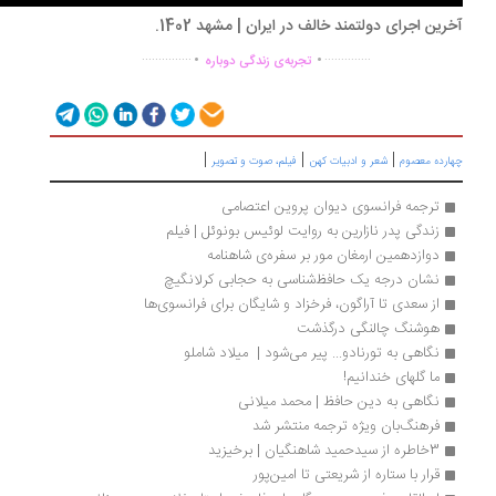
رین اجرای دولتمند خالف در ایران | مشهد 1402.
.
.
...............
..............
تجربه‌ی زندگی دوباره
|
|
|
ارده معصوم
شعر و ادبیات کهن
فیلم، صوت و تصویر
ترجمه فرانسوی دیوان پروین اعتصامی
زندگی پدر نازارین به روایت لوئیس بونوئل | فیلم
دوازدهمین ارمغان مور بر سفره‌ی شاهنامه‌
نشان درجه یک حافظ‌شناسی به حجابی کرلانگیچ
از سعدی تا آراگون، فرخزاد و شایگان برای فرانسوی‌ها
هوشنگ چالنگی درگذشت
نگاهی به تورنادو... پیر می‌شود |  میلاد شاملو
ما گلهای خندانیم!
نگاهی به دین حافظ | محمد میلانی
فرهنگ‌بان ویژه ترجمه منتشر شد
3خاطره از سیدحمید شاهنگیان | برخیزید
قرار با ستاره از شریعتی تا امین‌پور