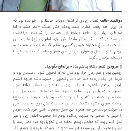
لتمند خالف
تعداد زیادی از اشعار مولانا، حافظ و ...خوانده بود که
 ایران هم بعضا مطرح شده بودند مثل آهنگ «دور مشو » اما
اطب ایرانی با قطعه «پناه» این هنرمند را شناخت. درگذشت
دولتمند در ۷۴ سالگی و اثر ماندگارش برای امام رضا(ع) ما را بر آن
شت به سراغ
محمود حبیبی کسبی
، شاعر قطعه «شاه پناهم بده»
ویم تا او از حال و هوای سرودن این شعر و خاطرات دیدارهایش با
لتمند برایمان بگوید:
 سرودن شعر «شاه پناهم بده» برایمان بگویید.
اربعین بود و هم زمان قرار بود سال ۱۳۸۵ تحویل شود. زمستان بود و
ما. من یک باره به دلم افتاد سال تحویل را مشهد باشم هرچه گشتم
یطی نیافتم. بالاخره ته یک اتوبوس به عنوان مسافر اضافه سوار
م و خودم را در آن سرما به مشهد رساندم ساعتی به تحویل سال
انده بود همه در تکاپوی آن بودند که خود را به حرم امام رضا(ع)
سانند هوای مشهد بشدت سرد بود جمعیت مثل موج به سمت حرم
 حرکت بودند من هم همراه این سیل جمعیت راهی حرم شدم خودم
 خیلی به سختی به مشهد رسانده بودم اما جمعیت آنقدر زیاد و غیر
بل کنترل بود که مطمئن بودم لحظه سال تحویل به حرم نمی رسم با
ل جمعیت از این سو به آن سو موج می‌خوردم. هرچه با خودم فکر