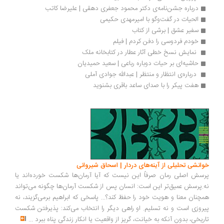
درباره جشن‌نامه‌ی دکتر محمود جعفری دهقی | علیرضا کاتب
الحیات در گفت‌وگو با امیرمهدی حکیمی
سفیر عشق | برشی از کتاب
خودم فردوسی را دفن کردم | فیلم
 نمایش نسخ خطی آثار عطار در کتابخانه ملک 
حاشیه‌ای بر حیات دوباره رباعی | سعید حمیدیان
 درباره‌ی ‌انتظار و منتظر | عبدالله‌ جوادی ‌آملی 
هفت پیکر را با صدای ساعد باقری بشنوید
انشی تحلیلی از آینه‌های دردار | اسحاق شیروانی
سش اصلی رمان صرفاً این نیست که آیا آرمان‌ها شکست خورده‌اند یا
.پرسش عمیق‌تر این است: انسان پس از شکست آرمان‌ها چگونه می‌تواند
چنان معنا و هویت خود را حفظ کند؟... پاسخی که ابراهیم برمی‌گزیند، نه
روزی است و نه تسلیم. او راهی دیگر را انتخاب می‌کند: پذیرفتن شکست
ریخی، بدون آنکه به خیانت، گریز از واقعیت یا انکار زندگی پناه ببرد
...