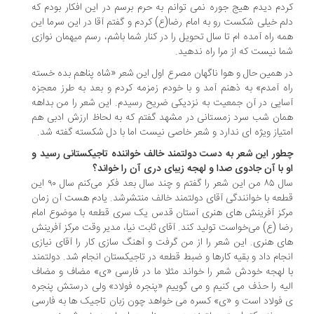
دم دیدم هیج جوره نمی توانم به حرم برسم در این افکار بودم که
م خیلی شکست رو به امام رضا(ع) کردم و گفتم آقا در این سرما این
ه راه آمده ام تا سال تحویل را در کنار شما باشم، رسم میهمان نوازی
ا نیست که از مرا راه ندهید.
 همین حال و هوا ناگهان مصرع اول این شعر «شاه پناهم بده خسته
ه آمدم» به ذهنم آمد و با خودم زمزمه کردم و بعد به طرز معجزه
ایی در آن جمعیت به نزدیکی ضریح رسیدم. این شعر را من بداهه
ان شب سرد زمستانی در مشهد گفتم که به لحاظ ارزش ادبی هم
تیاز ویژه ای ندارد و شعر خاصی نیست اما با دل شکسته گفته شد.
ور این شعر به دست دولتمند خالف خواننده تاجیکستانی رسید و
 با آن جادوی صدا و لهجه زیبای دری آن را خواند؟
سال ۸۵ من این شعر را گفتم و چند سال بعد فکر می‌کنم سال ۹۰ این
عه با خوانندگی آقای دولتمند خالف منتشرشد. یادم هست آن زمان
کز آفرینش های هنری آستان قدس یک سری قطعه با موضوع امام
ا (ع) می‌خواست تولید کند. آقای ثابت نیا، مدیر وقت مرکز آفرینش
ی هنری. این شعر را از من گرفت و آهنگ سازی کار را آقای نیازی
جام داد و بقیه کارها و ضبط قطعه در تاجیکستان انجام شد. دولتمند
 لهجه خودش شعر را خواند مثلا ما در فارسی «ی» مضاف و مضاف
یه را حذف می کنیم و می گوییم «پنجره فولاد» ولی درستش پنجره
فولاد است و «ی» کسره می خواهد چون زبان تاجیک ها به فارسی