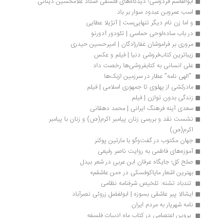
ابوالقاسم فردوسی؛ دیدگاه‌های فلسفی استاد غلامحسین دینانی
اسب عمروبن عبدود سوار بر باد
و اما زن نام دیگر تنهایی‌ست | آنژیلا عطایی
در باب ساده‌لوحی حماسی | تئودور آدورنو 
مروری بر فراموشان غفارزادگان | امیرحسین حیدری
زیباترین کتاب‌فروشی دنیا | فیلم و عکس
علی انسانی به کتابفروشی‌ها رخصت داد
 "الهی نامه" عطار در سرزمین ازبک‌ها 
مادرکشی از پهلوی تا جمهوری اسلامی | فیلم
زندگی بدون توازن | فیلم
سعدی آینه فرهنگ ایرانی | محمد دهقانی
نشست نقد و بررسی زنان پیامبر اکرم(ص) و زنان با پیامبر 
اکرم(ص)
جهان مکتوب در گفت‌وگو با مارتین پوکنر
آموزه‌های فاطمی به روایت ناصر رفیعی
صلح کل؛ جایگاه عرفان ابن عربی در شعر بیدل
بهترین اشعار مایاکوفسکی در «من عاشقم»
 تندباد تشنه: تلخیص شرفنامه نظامی 
ایشالا پیر عاشقی بسوزه | ابولفضل زروئی نصرآباد
نامه شهریار به مردم ایران
 پروین اعتصامی در کتاب ماه ادبیات فلسفه 