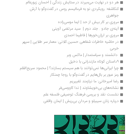
هر دو در نهایت می‌میرند در ستایش زندگی | احسان زیورعالم
کنکاشفه: رویکردی نو به فرمالیسم روس در گفت‌وگو با آرش 
جواهری
مروری بر کار بیش از حد | ایما موسی‌زاده
آینه‌ی جادو . جلد دوم |  سید مرتضی آوینی
مروری بر ارزان‌خورها | فاطیما احمدی
در حاشیه خاطرات شفاهی حسین کلانی: معمار سر طلایی | سپهر 
خرمی
 دانشمند و سیاستمدار | ماکس وبر
۹داستان کوتاه مازندرانی با دخیل 
چرا ایرانی‌ها نمی‌توانند با هم سیستم بسازند؟ | محمود سریع‌القلم
رمز عبور بر بال‌هایم در گفت‌وگو با روجا چمنکار
رضا امیرخانی: ما نیازمند تغییریم
نشانه‌های بی‌خویشاوند | ندا کاووسی‌فر
نشست نقد و بررسی فرهنگ توصیفی فلسفه علم
درباره زنان سیبیلو و مردان بی‌ریش | ایمان واقفی