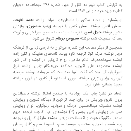
به گزارش کتاب نیوز به نقل از مهر، شماره ۳۹۹ دوماهنامه «جهان
کتاب» ویژه خرداد و تیر ۱۴۰۲ است.
این‌شماره از مجله مذکور با داستان‌های مراد نوشته
احمد اخوت
،
عطش افعی نوشته غسان کنفی با ترجمه
زینب منصوری
، ولادتی
دشوار نوشته
جلال امین
با ترجمه سیدمحمدحسین میرفخرایی و ثروت
بسا که مصیبت شد؛ نوشته
سیروس پرهام
شروع می‌شود.
همچنین از دیگر مطالب این شماره می‌توان به فارسی زدایی از فرهنگ
دربار نوشته مارک توتا ترجمه کاوه بیات، نامه‌های هنینگ و تقی زاده
نوشته سیداحمدرضا قائم مقامی، ارواح تاریکی در گوشه و کنار شهر
نوشته معصومه علی اکبری، محاکمه دیرهنگام ژنرال نوشته فرخ
امیرفریار، کی بود که گفت تنها صداست که می‌ماند نوشته مرضیه
کهرانی، رؤیای ژاپنی نوشته سوری احمدلو، فرانکلین در ایران نوشته
مجید رهبانی اشاره کرد.
اتحاد در نشر: چاپ یک روزنامه با چندین امتیاز نوشته ناصرالدین
پرون، تاریخ ویرایش در ایران: چند اثر کهن از دیدگاه تدوین و ویرایش
نوشته مشترک عبدالحسین آذرنگ و مروارید رفوگران، انواع ویرایش
متن در ویرایش ادبی روسی (۳) نوشته‌ای. ب. گالوب ترجمه مریم
سامعی، گئورگ هوث و اکتشافات تورفان نوشته مایکل کناپل و ترجمه
پیام شمس الدینی، استعمار، سوسیالیسم، ناسیونالیسم و کلنل پسیان
نوشته کامیار عابدی، نخستین ترجمه فارسی از شعر ویسواوا