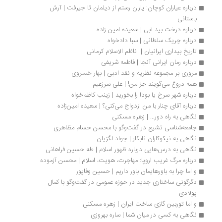
درباره عیاران کوچان: یاران رستم از دیلمان تا جیرفت | آرش 
باستانی
درباره درخت بید آبی | سعیده امین زاده
درباره چریک سلطانی | سبا دادخواه
تاریخ بیداری ایرانیان |  ناظم الاسلام کرمانی
درباره رمان ایرانی آنجا | فاطمه شریفی
مروری بر مجموعه نظریه و نقد ادبی | بهار خسروی
همه دروغ می‌گویند جز من! | علی سرزعیم
درباره شهر سرخ یا بودا را بخورید | زینب کاظم‌خواه
درباره آقای چنار با من ازدواج می‌کنی؟ | سعیده امین‌زاده
نگاهی به راه دور... | زهره مسکنی
جامعه‌شناسی تشیع در گفت‌وگو با محسن حسام مظاهری
نگاهی به نیکوکاران نابکار | جواد لگزیان
نگاهی به درس‌هایی درباره ظهور اسلام | طه حسین فراهانی
درباره مرگ غریب اروپا: مهاجرت، هویت، اسلام | محسن آزموده
و اما چرا به باورهایمان باور داریم | حسین وفاپور
دگرگونی ساختاری جدید در حوزه عمومی در گفت‌وگو با کمال 
پولادی
و اما توربین گازی ساخت ایران | زهره مسکنی
نگاهی به کسی در میان شما | ساره بهروزی