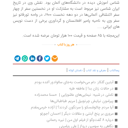
شناس آموزش دیده در دانشگاه‌های آلمان بود. نقش وی در تاریخ
ایران شناسی نیز مربوط است به مشارکت او در نخستین سفر از چهار
سفر اکتشافی آلمانی‌ها در دو دهه نخست ۱۹۰۰، در واحه تورفانو نیز
سفر وی به ناحیه پامیر افغانستان و گردآوری برخی از دست نویس
های ایرانی.....
این‌مجله با ۸۵ صفحه و قیمت ۱۰۰ هزار تومان عرضه شده است.
.
.
..............
...............
هر روز با کتاب
|
|
|
پساکتاب
معرفی و نقد کتاب
داستان کوتاه
آبتین گلکار: دلم می‌خواست به‌جای سالوادور آلنده بودم
در حالات زنان بد! | عاطفه طیه
تاملی در شبیه: نیمایی‌های عاشورایی |  حسنا محمدزاده
پیرامون نیایش چرنوبیل | مریم طباطبائی‌ها
آیا مردم چائوشسکو را سرنگون کردند؟ | آزاده خرمی‌مقدم 
مروری بر پنج آبتنی و مقالات دیگر | احسان آجورلو
درباره 8 گفت‌وگو از فیلم اول من | نیره رحمانی
نگاهی به سومین دروغ | علی ورامینی