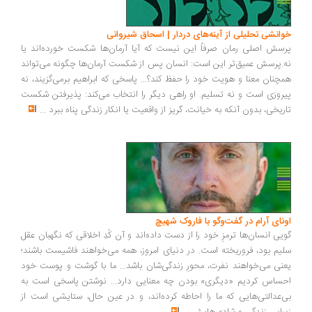
خوانشی تحلیلی از آینه‌های دردار | اسحاق شیروانی
پرسش اصلی رمان صرفاً این نیست که آیا آرمان‌ها شکست خورده‌اند یا
نه.پرسش عمیق‌تر این است: انسان پس از شکست آرمان‌ها چگونه می‌تواند
همچنان معنا و هویت خود را حفظ کند؟... پاسخی که ابراهیم برمی‌گزیند، نه
پیروزی است و نه تسلیم. او راهی دیگر را انتخاب می‌کند: پذیرفتن شکست
تاریخی، بدون آنکه به خیانت، گریز از واقعیت یا انکار زندگی پناه ببرد
...
اونای آرام در گفت‌وگو با فاروک شهیچ‭
گویی انسان‌ها ترمزِ خود را از دست داده‌اند و آن کُدِ اخلاقی که نگهبان عقل
سلیم بود، فروریخته است. در دنیای امروز، همه می‌خواهند فاشیست باشند؛
یعنی می‌خواهند نفرت، محورِ زندگی‌شان باشد... ما با گوشت و پوست خود
احساس کردیم «دیگری» بودن چه معنایی دارد... نوشتن پاسخی است به
بی‌عدالتی‌هایی که ما را احاطه کرده‌اند، و در عین حال، ستایشی است از