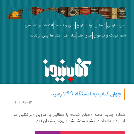
رمان خارجی
داستان کوتاه
تاریخ
دین و فلسفه
اقتصاد
روانشناسی
شعر
کودک و نوجوان
طرح جلد
فیلم
طنز
ریشه‌ها
پس از کتاب
جهان کتاب به ایستگاه 399 رسید
12 مرداد 1402
شماره جدید مجله «جهان کتاب» با مطالبی با عناوین «فرانکلین در
ایران» و «اتحاد در نشر» منتشر شد و روی پیشخان آمد.