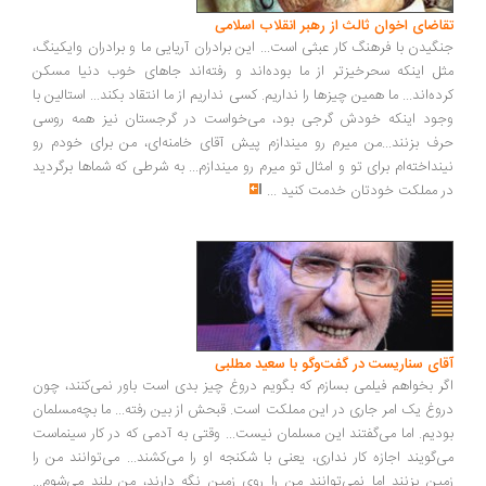
تقاضای اخوان ثالث از رهبر انقلاب اسلامی
جنگیدن با فرهنگ کار عبثی است... این برادران آریایی ما و برادران وایکینگ،
مثل اینکه سحرخیزتر از ما بوده‌اند و رفته‌اند جاهای خوب دنیا مسکن
کرده‌اند... ما همین چیزها را نداریم. کسی نداریم از ما انتقاد بکند... استالین با
وجود اینکه خودش گرجی بود، می‌خواست در گرجستان نیز همه روسی
حرف بزنند...من میرم رو میندازم پیش آقای خامنه‌ای، من برای خودم رو
نینداخته‌ام برای تو و امثال تو میرم رو میندازم... به شرطی که شماها برگردید
در مملکت خودتان خدمت کنید
...
آقای سناریست در گفت‌وگو با سعید مطلبی
اگر بخواهم فیلمی بسازم که بگویم دروغ چیز بدی است باور نمی‌کنند، چون
دروغ یک امر جاری در این مملکت است. قبحش از بین رفته... ما بچه‌مسلمان
بودیم. اما می‌گفتند این مسلمان نیست... وقتی به آدمی که در کار سینماست
می‌گویند اجازه کار نداری، یعنی با شکنجه او را می‌کشند... می‌توانند من را
زمین بزنند اما نمی‌توانند من را روی زمین نگه دارند، من بلند می‌شوم...