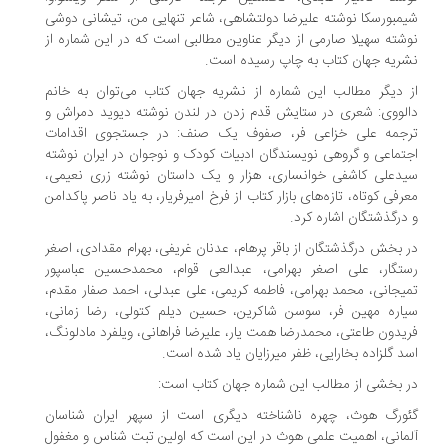
شیمبورسکا نوشته علیرضا دولتشاهی، شاعر تنهایی من، تیشانی دوشی
نوشته سهیلا صارمی از دیگر عناوین مطالبی است که در این شماره از
نشریه جهان کتاب به چاپ رسیده است.
از دیگر مطالب این شماره از نشریه جهان کتاب می‌توان به خانم
دالووی: شعری در ستایش قدم زدن در لندن نوشته دیوید دمراش و
ترجمه علی خزاعی فر، صفوف یک صنف: در جستجوی اقدامات
اجتماعی و گروهی نویسندگان ادبیات کودک و نوجوان در ایران نوشته
سیدعلی کاشفی خوانساری، هزار و یک داستان نوشته زری نعیمی،
معرفی کوتاه، تازه‌های بازار کتاب از فرخ امیرفریار، به یاد ناصر پاکدامن
و درگذشتگان اشاره کرد.
در بخش درگذشتگان از باقر پرهام، عدنان غریفی، بهرام مقدادی، اصغر
رستگار، علی اصغر بهرامی، عبدالعی قوام، محمدحسین عباسپور
تمیجانی، محمد بهرامی، فاطمه کریمی، علی عبدلی، احمد صفار مقدم،
سیاره مهین فر، سوسن شاکرین، حسین دیلم کتولی، رضا زمانی،
فریدون طاعتی، محمدرضا همت یار، علیرضا فراهانی، ویلفرد مادلونگ،
اسد گلزاده بخارایی، ظفر میرزایان یاد شده است.
در بخشی از مطالب این شماره جهان کتاب است:
گئورگ هوث، چهره ناشناخته دیگری است از سپهر ایران شناسان
آلمانی، اهمیت علمی هوث در این است که اولین تبت شناس و مغفول