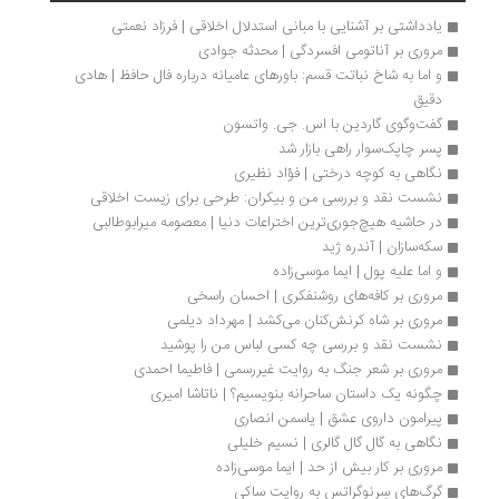
یادداشتی بر آشنایی با مبانی استدلال اخلاقی | فرزاد نعمتی 
مروری بر آناتومی افسردگی | محدثه جوادی
و اما به شاخ نباتت قسم: باور‌های عامیانه درباره فال حافظ | هادی 
دقیق
گفت‌وگوی گاردین با اس. جی. واتسون
پسر چاپک‌سوار راهی بازار شد
نگاهی به کوچه درختی | فؤاد نظیری
نشست نقد و بررسی من و بیکران: طرحی برای زیست اخلاقی
در حاشیه هیچ‌جوری‌ترین اختراعات دنیا | معصومه میرابوطالبی
سکه‌سازان | آندره ژید
و اما علیه پول | ایما موسی‌زاده
مروری بر کافه‌‌‌های روشنفکری | احسان راسخی
مروری بر شاه کرنش‌کنان می‌کشد | مهرداد دیلمی
نشست نقد و بررسی چه کسی لباس من را پوشید
مروری بر شعر جنگ به روایت غیررسمی | فاطیما احمدی
چگونه یک داستان ساحرانه بنویسیم؟ | ناتاشا امیری
پیرامون داروی عشق | یاسمن انصاری 
نگاهی به گال گال گالری | نسیم خلیلی
مروری بر کار بیش از حد | ایما موسی‌زاده
گرگ‌های سِرنوگراتس به روایت ساکی