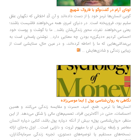
ونای آرام در گفت‌وگو با فاروک شهیچ
یی انسان‌ها ترمزِ خود را از دست داده‌اند و آن کُدِ اخلاقی که نگهبان عقل
یم بود، فروریخته است. در دنیای امروز، همه می‌خواهند فاشیست باشند؛
نی می‌خواهند نفرت، محورِ زندگی‌شان باشد... ما با گوشت و پوست خود
ساس کردیم «دیگری» بودن چه معنایی دارد... نوشتن پاسخی است به
‌عدالتی‌هایی که ما را احاطه کرده‌اند، و در عین حال، ستایشی است از
بایی زندگی و شادی‌هایش
...
اهی به روان‌شناسی پول | ایما موسی‌زاده
سان‌ها با ترس، طمع، امید، حسرت و مقایسه زندگی می‌کنند و همین
ساسات، حتی در آگاه‌ترین افراد، تصمیم‌های مالی را شکل می‌دهد. از این
ظر، «روان‌شناسی پول» بیش از آنکه درباره پول باشد، کتابی درباره انسان
اصر و رابطه پرتنش او با مفهوم ثروت و دارایی است... اوزل به‌جای ارائه
خه‌های مستقیم یا توصیه‌های دستوری، تجربه زندگی سرمایه‌گذاران،