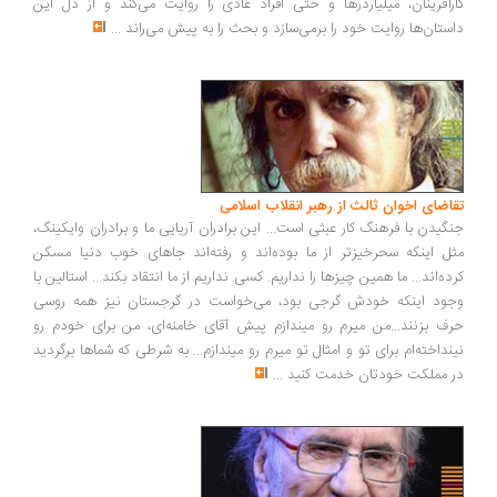
رآفرینان، میلیاردرها و حتی افراد عادی را روایت می‌کند و از دل این
ستان‌ها روایت خود را برمی‌سازد و بحث را به پیش می‌راند
...
اضای اخوان ثالث از رهبر انقلاب اسلامی
گیدن با فرهنگ کار عبثی است... این برادران آریایی ما و برادران وایکینگ،
ل اینکه سحرخیزتر از ما بوده‌اند و رفته‌اند جاهای خوب دنیا مسکن
ده‌اند... ما همین چیزها را نداریم. کسی نداریم از ما انتقاد بکند... استالین با
ود اینکه خودش گرجی بود، می‌خواست در گرجستان نیز همه روسی
ف بزنند...من میرم رو میندازم پیش آقای خامنه‌ای، من برای خودم رو
نداخته‌ام برای تو و امثال تو میرم رو میندازم... به شرطی که شماها برگردید
 مملکت خودتان خدمت کنید
...