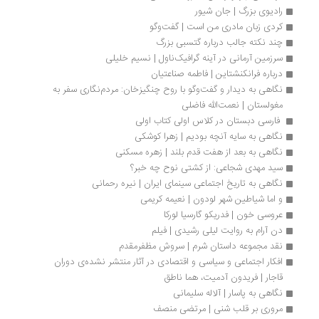
رادیوی بزرگ | جان شیور
کردی زبان مادری من است | گفت‌وگو
چند نکته جالب درباره گتسبی بزرگ
سرزمین آرمانی در آینه گرافیک‌ناول | نسیم خلیلی
درباره فرانکنشتاین | فاطمه صناعتیان
نگاهی به دیدار و گفت‌وگو با روح چنگیزخان: مردم‌نگاری سفر به 
مغولستان | نعمت‌الله فاضلی
 فارسی دبستان در کلاس اولی کتاب اولی
نگاهی به سایه آنچه بودیم | زهرا کوشکی
نگاهی به بعد از هفت قدم بلند | زهره مسکنی
سید مهدی شجاعی: از کشتی نوح چه خبر؟
نگاهی به تاریخ اجتماعی سینمای ایران | نیره رحمانی
و اما شیاطین شهر لودون | نعیمه کریمی
عروسی خون | فدریکو گارسیا لورکا 
دن آرام به روایت لیلی رشیدی | فیلم
نقد مجموعه‌ داستان شرم | سروش مظفرمقدم
افکار اجتماعی و سیاسی و اقتصادی در آثار منتشر نشده‌ی دوران 
قاجار | فریدون آدمیت، هما ناطق
نگاهی به پاسار | آلاله سلیمانی
مروری بر قلب شنی | مرتضی منصف