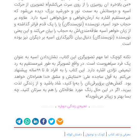
ن بالاخره آن رومیزی را از روی سرت می‌کشم!» تصویری از حرکت
یه و دوستانش به سمت نور و خورشید بزرگ دیده می‌شود که
رمستقیم اشاره به آرمان‌خواهی و حق‌خواهی آسیه دارد. علاوه بر
اب خود آسیه، نویسنده (نویسندگان) پا را یک قدم فراتر گذاشته و
 زبان خواهر آسیه علاقه‌مندی‌اش به حجاب را بیان می‌کند و این یعنی
یسنده (نویسندگان) دنبال بیان تأثیرگذاری آسیه بر دیگران نیز بوده
ت.
ته کوچک اما مهم تصویرگری این کتاب، نشان‌دادن آسیه به عنوان
 فرد سیاهپوست است. در واقع تصویرگر به طور غیرمستقیم به رد
تبعیض نژادی اشاره دارد. این کتاب را به افراد ۵ تا ۹۹‌ساله پیشنهاد
‌کنم. به قول ساجده علی: «ستایش و عشق خدا همراه‌تان خواهد
د. کفش‌های برق‌برقی‌تان را به‌پا کنید، شاد باشید و از زندگی لذت
رید، اگر در این حال رنگ مورد علاقه‌تان را هم به سرتان کنید، چه
ا بهتر و زیباتر می‌شوید!»
.
.
..............
..............
تجربه‌ی زندگی دوباره
|
|
|
رفی و نقد کتاب
کودک و نوجوان
داستان کوتاه