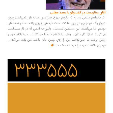
ای سناریست در گفت‌وگو با سعید مطلبی
ر بخواهم فیلمی بسازم که بگویم دروغ چیز بدی است باور نمی‌کنند، چون
وغ یک امر جاری در این مملکت است. قبحش از بین رفته... ما بچه‌مسلمان
دیم. اما می‌گفتند این مسلمان نیست... وقتی به آدمی که در کار سینماست
‌گویند اجازه کار نداری، یعنی با شکنجه او را می‌کشند... می‌توانند من را
ین بزنند اما نمی‌توانند من را روی زمین نگه دارند، من بلند می‌شوم...
دین عاشقانه مردم را دوست داشت
...