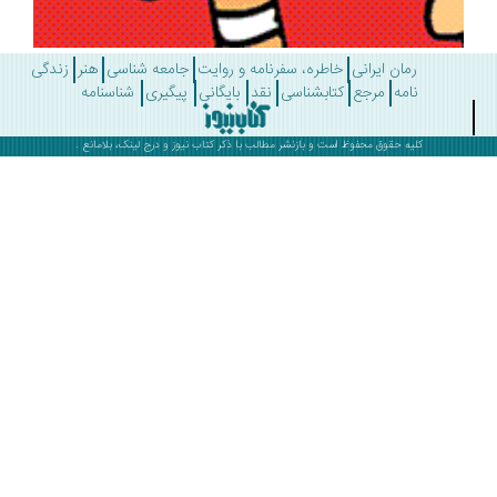
رمان ایرانی
خاطره، سفرنامه و روایت
جامعه شناسی
هنر
زندگی
نامه
مرجع
کتابشناسی
نقد
بایگانی
پیگیری
شناسنامه
کلیه حقوق محفوظ است و بازنشر مطالب با ذکر
کتاب نیوز
و درج لینک، بلامانع .