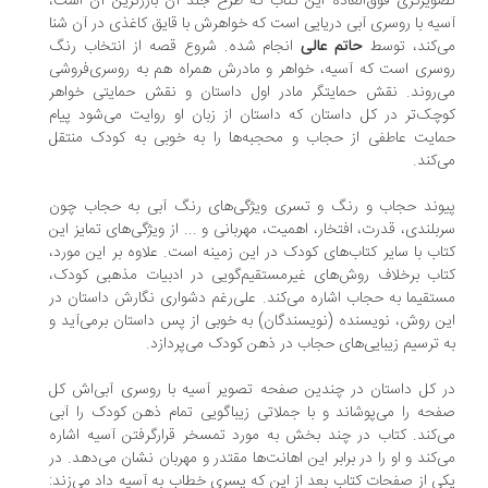
ویرگری فوق‌العاده این کتاب که طرح جلد آن بارزترین آن است،
یه با روسری آبی دریایی است که خواهرش با قایق کاغذی در آن شنا
‌کند، توسط
حاتم عالی
انجام شده. شروع قصه از انتخاب رنگ
سری است که آسیه، خواهر و مادرش همراه هم به روسری‌فروشی
‌روند. نقش حمایتگر مادر اول داستان و نقش حمایتی خواهر
چک‌تر در کل داستان که داستان از زبان او روایت می‌شود پیام
ایت عاطفی از حجاب و محجبه‌ها را به خوبی به کودک منتقل
‌کند.
وند حجاب و رنگ و تسری ویژگی‌های رنگ آبی به حجاب چون
بلندی، قدرت، افتخار، اهمیت، مهربانی و ... از ویژگی‌های تمایز این
اب با سایر کتاب‌های کودک در این زمینه است. علاوه بر این مورد،
اب برخلاف روش‌های غیرمستقیم‌گویی در ادبیات‌ مذهبی کودک،
تقیما به حجاب اشاره می‌کند. علی‌رغم دشواری نگارش داستان در
ن روش، نویسنده (نویسندگان) به خوبی از پس داستان برمی‌آید و
 ترسیم زیبایی‌های حجاب در ذهن کودک می‌پردازد.
 کل داستان در چندین صفحه تصویر آسیه با روسری آبی‌اش کل
حه را می‌پوشاند و با جملاتی زیباگویی تمام ذهن کودک را آبی
‌کند. کتاب در چند بخش به مورد تمسخر قرارگرفتن آسیه اشاره
‌کند و او را در برابر این اهانت‌ها مقتدر و مهربان نشان می‌دهد. در
ی از صفحات کتاب بعد از این که پسری خطاب به آسیه داد می‌زند: