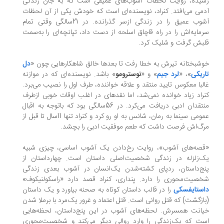
یده، روایت لحظات آشوب‌های عمیقی است که به جان زندگی
می می‌افتد. کنراد، نویسنده‌ای است که خودش یکی از آن لحظات
آشوب عمیق را در زندگی ازسر گذرانده. در 21سالگی وقتی تمام
مایه‌اش را در راه قاچاق اسلحه از دست داد، تپانچه‌ای را به‌سمت
بش گرفت و شلیک کرد.
شبختانه تیرش به‌ خطا رفت تا بعدها خالق شاهکارهایی چون «
دل
ریکی
»، «
لرد جیم
» و «
نوسترومو
» باشد. نویسنده‌ای که در موازنه
لبا معکوس تایید منتقد و علاقه‌ خواننده، طرف اول را نصیب می‌برد.
راد زیاد خوانده نمی‌شد، اما نقدهای در اغلب اوقات خوبی ازطرف
منتقدان ادبی دریافت می‌کرد. در 56سالگی بود که باتوجه به اقبال
عمومی سینما به رمان‌، شانس به او رو کرد و کنراد تنها 11سال تا قبل از
گ‌اش فرصت داشت که طعم موفقیت ادبی را بچشد.
صه‌های آشوب»، روایت رخ‌دادن یک آشوب اساسی، چیزی شبیه
‌زلزله در زندگی شخصیت‌اصلی داستان است. چهارداستان از
ج‌داستان، ردپای کشته‌شدن یک‌انسان در آشوب بعدی زندگی
صیت‌محوری را دارد. پنداری، کنراد قصد دارد «راسکولنیکوف»
ستایفسکی
را در قالب داستان کوتاه به صحنه بیاورد و یک داستان
ازگشت) که قتل روانی است. قتل اعتماد و غرور یک‌مرد با برملا شدن
انت همسرش. لحظه‌های آشوب در این پنج‌داستان، لحظه‌هایی
ت که یک‌زندگی را وارد روالی دیگر می‌کند و شخصیت‌محوری