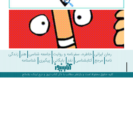
رمان ایرانی
خاطره، سفرنامه و روایت
جامعه شناسی
هنر
زندگی
نامه
مرجع
کتابشناسی
نقد
بایگانی
پیگیری
شناسنامه
کلیه حقوق محفوظ است و بازنشر مطالب با ذکر
کتاب نیوز
و درج لینک، بلامانع .