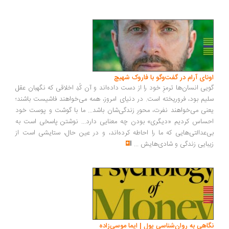
ونای آرام در گفت‌وگو با فاروک شهیچ
یی انسان‌ها ترمزِ خود را از دست داده‌اند و آن کُدِ اخلاقی که نگهبان عقل
یم بود، فروریخته است. در دنیای امروز، همه می‌خواهند فاشیست باشند؛
نی می‌خواهند نفرت، محورِ زندگی‌شان باشد... ما با گوشت و پوست خود
ساس کردیم «دیگری» بودن چه معنایی دارد... نوشتن پاسخی است به
‌عدالتی‌هایی که ما را احاطه کرده‌اند، و در عین حال، ستایشی است از
بایی زندگی و شادی‌هایش
...
اهی به روان‌شناسی پول | ایما موسی‌زاده