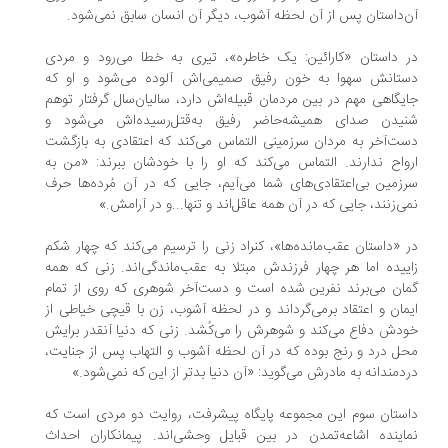
‌داستان پس از آن‌ لحظه آشوب، دیگر آن انسان سابق نمی‌شود.
 داستان «کارائین: یک خاطره»، تیری به خطا می‌رود و مردی
تانش سهوا به خون رفیق صمیمی‌اش آلوده می‌شود و او که
یگاهی مهم در بین مردمان قبیله‌اش دارد، سالیان‌سال گرفتار توهم
یدن صدای همیشه‌حاضر رفیق به‌قتل‌رسیده‌اش می‌شود و
ت‌آخر به مردان سرزمینی التماس می‌کند که اعتقادی به بازگشت
واح ندارند. التماس می‌کند که او را با خودشان ببرند: «من به
زمین بی‌اعتقادی‌های شما می‌آیم، جایی که در آن مُرده‌ها حرف
ی‌زنند، جایی که در آن همه عاقل‌اند و تنها...و در آرامش.»
 «داستان عقب‌مانده‌ها»، کنراد زنی را ترسیم می‌کند که چهار شکم
ییده اما هر چهار فرزندش مبتلا به عقب‌ماندگی‌اند. زنی که همه
ان می‌برند نفرین شده است و دست‌آخر شوهری که روی از تمام
مان و اعتقاد برمی‌گرداند و در لحظه‌ آشوب، زن با قیچی خیاطی از
دش دفاع می‌کند و شوهرش را می‌کُشد. زنی که دنیا آنقدر برایش
ل درد و رنج بوده که در آن لحظه آشوب و التهاب پس از جنایت،
دمندانه به مادرش می‌گوید: «آن دنیا بدتر از این که نمی‌شود.»
ستان سوم این مجموعه پایگاه پیشرفت، روایت دو مردی است که
اینده اشاعه‌تمدن در بین قبایل وحشی‌اند. پیمانکاران احداث