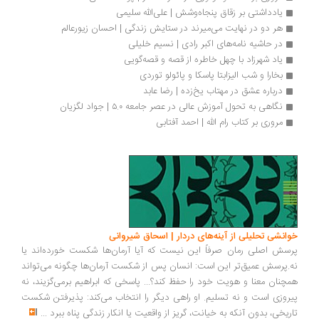
یادداشتی بر زقاق پنجاه‌و‌شش | علی‌الله سلیمی
هر دو در نهایت می‌میرند در ستایش زندگی | احسان زیورعالم
در حاشیه نامه‌های اکبر رادی | نسیم خلیلی
یاد شهرزاد با چهل خاطره از قصه و قصه‌گویی
بخارا و شب الیزابتا پاسکا و پائولو توردی
درباره عشق در مهتاب یخ‌زده | رضا عابد
نگاهی به تحول آموزش عالی در عصر جامعه ۵.۰ | جواد لگزیان
مروری بر کتاب رام الله | احمد آفتابی
انشی تحلیلی از آینه‌های دردار | اسحاق شیروانی
سش اصلی رمان صرفاً این نیست که آیا آرمان‌ها شکست خورده‌اند یا
.پرسش عمیق‌تر این است: انسان پس از شکست آرمان‌ها چگونه می‌تواند
چنان معنا و هویت خود را حفظ کند؟... پاسخی که ابراهیم برمی‌گزیند، نه
روزی است و نه تسلیم. او راهی دیگر را انتخاب می‌کند: پذیرفتن شکست
ریخی، بدون آنکه به خیانت، گریز از واقعیت یا انکار زندگی پناه ببرد
...