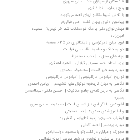
8 داستان از سربازان خدا | مانی سپهری
رنج بیداری | نوا ذاکری
با تلاش شیوا مقانلو ارواح قصه می‌گویند
پیرامون دنیای پنهان نفت | علی غزالی‌فر
مهمان‌نوازی ملی یا مگه تو مملکت شما خر نیس؟! | سعیده 
امین‌زاده
اروپا میان دموکراسی و دیکتاتوری در 635 صفحه
درباره خاک و خاطره | قاسمعلی فراست
بچه های محل ما | نجیب محفوظ
برای استاد احمد سمیعی گیلانی | ناهید آهنگری
درباره رستاخیز کلمات | محمدرضا محمدی
تواریخ آمیانوس مارکلینوس | آمیانوس مارکلینوس
نگاهی به مبارز: تاریخچه فوتبال علیه فاشیسم | آریامن احمدی
نگاهی به درس‌نامه‌ی جامع مکانیک |  حسن ملکی؛ عبدالحسن 
بصیره
آشویتس یا اگر این نیز انسان است | حمیدرضا امیدی سرور
و اما غرق‌شدن تمدن‌ها | صبا صحبتی
ابوتراب خسروی: پدرم کتابهایم را آتش زد
درباره بیدستر | احمد آفتابی
عجوزک و عیاران در گفت‌وگو با محمود دولت‌آبادی
مروری بر سنت و نوآوری در شعر معاصر | پونه فضائلی