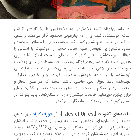
ا داستان‌کوتاه شبیه نگاه‌کردن به یک‌عکس یا یک‌تابلوی نقاشی
ت. نویسنده، قصه‌ای را در چارچوبی محدود قرار می‌دهد و سعی
‌کند در همین هم‌نشینی کوتاه که به هم‌صحبتی با مسافر بغل‌دستی
رو، تاکسی یا اتوبوس شبیه است، حسی را، موقعیت یا امکانی را
قالب روایت‌اش منتقل کند. کار ساده‌ای نیست اصلا. شاید برای
ین است که داستان‌های‌کوتاه به‌ندرت حد وسط دارند؛ یا به‌شدت
ب‌اند یا جز تلاشی عقیم‌مانده مثل رمانی که در چند صفحه ابتدایی
یسنده را از ادامه خودش منصرف کرده‌، چیز خاصی ندارند.
یسنده باید نبوغ ادبی خاصی داشته باشد که در عین ایجاز و
تصار، ردی محکم از خودش در ذهن خواننده به‌جای بگذارد. رمان
ای چنین چیزهایی فرصت بیشتری دارد. داستان‌کوتاه باید بتواند در
ینی کوچک، بنایی بزرگ و ماندگار خلق کند.
صه‌های آشوب
» [Tales of Unrest]، اثر
جوزف کنراد
جزو همان
ته از داستان‌های کوتاهی است که پس از خواندن‌اش، اثرشان
می‌ماند. پنج‌داستان کوتاهی که کنراد بین سال‌های 1896 و 1897 در چند
نشریه ادبی منتشرشان کرده و در سال 1898 به‌صورت کتاب به‌چاپ