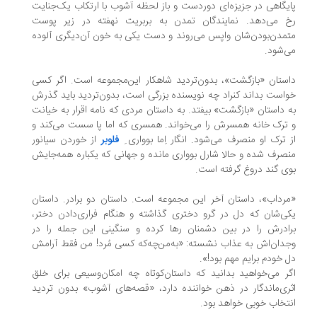
یگاهی در جزیزه‌ای دوردست و باز لحظه‌ آشوب با ارتکاب یک‌جنایت
 می‌دهد. نمایندگان تمدن به بربریت نهفته در زیر پوست
مدن‌بودن‌شان واپس می‌روند و دست یکی به خون آن‌دیگری آلوده
‌شود.
ستان «بازگشت»، بدون‌تردید شاهکار این‌مجموعه است. اگر کسی
است بداند کنراد چه نویسنده بزرگی است، بدون‌تردید باید گذرش
 داستان «بازگشت» بیفتد. به داستان مردی که نامه‌ اقرار به خیانت
ترک خانه همسرش را می‌خواند. همسری که اما پا سست می‌کند و
 ترک او منصرف می‌شود. انگار اِما بوواری ِ
فلوبر
از خوردن سیانور
صرف شده و حالا شارل بوواری مانده و جهانی که یکباره همه‌جایش
ی گند دروغ گرفته است.
رداب»، داستان آخر این مجموعه است. داستان دو برادر. داستان
ی‌شان که دل در گرو دختری گذاشته و هنگام فراری‌دادن دختر،
ادرش را در بین دشمنان رها کرده و سنگینی این جمله را در
دان‌اش به عذاب نشسته: «به‌من‌چه‌که کسی مُرد! من فقط آرامش
 خودم برایم مهم بود!».
ر می‌خواهید بدانید که داستان‌کوتاه چه امکان‌وسیعی برای خلق
ری‌ماندگار در ذهن خواننده دارد، «قصه‌های آشوب» بدون تردید
تخاب خوبی خواهد بود.