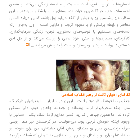
سان‌ها با ترس، طمع، امید، حسرت و مقایسه زندگی می‌کنند و همین
ساسات، حتی در آگاه‌ترین افراد، تصمیم‌های مالی را شکل می‌دهد. از این
ظر، «روان‌شناسی پول» بیش از آنکه درباره پول باشد، کتابی درباره انسان
اصر و رابطه پرتنش او با مفهوم ثروت و دارایی است... اوزل به‌جای ارائه
خه‌های مستقیم یا توصیه‌های دستوری، تجربه زندگی سرمایه‌گذاران،
رآفرینان، میلیاردرها و حتی افراد عادی را روایت می‌کند و از دل این
ستان‌ها روایت خود را برمی‌سازد و بحث را به پیش می‌راند
...
اضای اخوان ثالث از رهبر انقلاب اسلامی
گیدن با فرهنگ کار عبثی است... این برادران آریایی ما و برادران وایکینگ،
ل اینکه سحرخیزتر از ما بوده‌اند و رفته‌اند جاهای خوب دنیا مسکن
ده‌اند... ما همین چیزها را نداریم. کسی نداریم از ما انتقاد بکند... استالین با
ود اینکه خودش گرجی بود، می‌خواست در گرجستان نیز همه روسی
ف بزنند...من میرم رو میندازم پیش آقای خامنه‌ای، من برای خودم رو
نداخته‌ام برای تو و امثال تو میرم رو میندازم... به شرطی که شماها برگردید