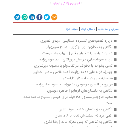
.
.
...............
..............
تجربه‌ی زندگی دوباره
|
|
|
رفی و نقد کتاب
داستان کوتاه
جوزف کنراد
درباره تصفیه‌های گسترده استالینی | مهدی نصیری
نگاهی به تجاری‌سازی نوآوری | صالح سپهری‌فر 
درباره دوراس یا شکیبایی قلم | سهراب بشردوست
درباره سرمایه‌داریِ در حال فروپاشی | ایما موسی‌زاده
کسی بخواند یا نخواند در گفت‌وگو با محبوبه میرقدیری
چهارراه غزاله علیزاده به‌ روایت احمد غلامی و علی خدایی
همسایه جان در جانستان کابلستان
مروری بر انسان موجودی یک‌روزه | مسعود عباس‌زاده
نگاهی به داستان‌های اوهایو | طاهره موسوی
سعید طاووسی‌مسرور: 180 فیلم برای عیسی مسیح ساخته شده 
است
نگاهی به زبانه‌های خشم | مونا نادری
 کمی مردانه، بیشترش زنانه با 6 داستان 
نگاهی به کلاهی که پس معرکه ماند | رضا فکری