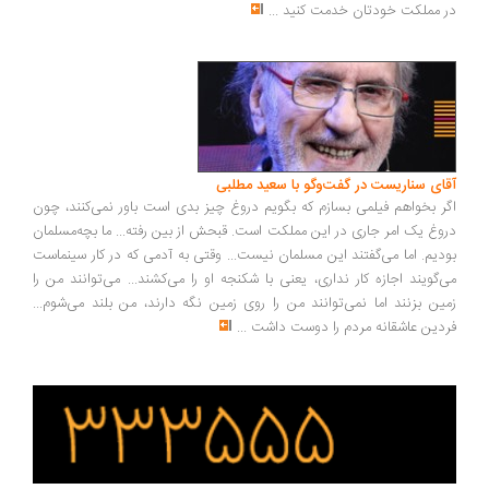
 مملکت خودتان خدمت کنید
...
ای سناریست در گفت‌وگو با سعید مطلبی
ر بخواهم فیلمی بسازم که بگویم دروغ چیز بدی است باور نمی‌کنند، چون
وغ یک امر جاری در این مملکت است. قبحش از بین رفته... ما بچه‌مسلمان
دیم. اما می‌گفتند این مسلمان نیست... وقتی به آدمی که در کار سینماست
‌گویند اجازه کار نداری، یعنی با شکنجه او را می‌کشند... می‌توانند من را
ین بزنند اما نمی‌توانند من را روی زمین نگه دارند، من بلند می‌شوم...
دین عاشقانه مردم را دوست داشت
...