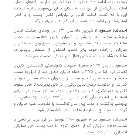
خته بود، ادامه داد: «تعهد و صداقت در مبارزه، پایه‌های اصلی
تند. غافل‌شدن از این دو، به معنای پایان بی‌مفهوم مبارزه است.»
ن را که گفت، لبخند نازلی بر لبان‌اش نقش بست و با لحن
تفهام‌آمیزی ادامه داد: «معنای این گپ‌ها را می‌فهمی؟»
مدشاه مسعود
۱۱ شهریور ماه سال ۱۳۳۲ در روستای جنگلک استان
جشیر متولد شد. پدرش از افسران ارتش افغانستان در دوران
طنت محمد ظاهر شاه بود و در تشویق و جمع‌آوری مجاهدان و
ارزان از زادگاه خود، برای کسب استقلال از استعمار بریتانیا در
طنت شاه امان الله شخص فعال و پر تحرکی محسوب می‌شد.
مسعود در سال ۱۳۷۱ با سقوط حکومت کمونیستی افغانستان‌، کابل را
تصرف کرد، اما سال ۱۳۷۵ با حمله طالبان مجبور شد از کابل به سمت
جشیر عقب‌نشینی کند و سخت‌ترین دوران حیات سیاسی خود را
راند. او حکومت برهان‌الدین ربانی را در کابل پذیرفت تا مانع سقوط
بل و قدرت‌گیری گلبدین حکمتیار شود، اما نتوانست در سراسر
افغانستان امنیت برقرار کند. در مهر سال ۱۳۷۵ براثر حملات طالبان‌، به
جشیر بازگشت و مدت پنج سال توانست با مقاومت علیه طالبان و
وه القاعده مانع سیطره آن‌ها به شمال افغانستان شود.
احمدشاه مسعود در ۱۸ شهریور ۱۳۸۰ توسط دو فرد عرب مراکشی با
اسنامه‌های بلژیکی که از اعضای گروه القاعده بودند طی عملیاتی
تحاری به شهادت رسید.