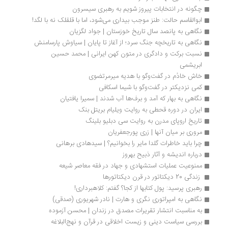
چگونه در انتخابات پیروز شویم به رهبری سیسرون
ابوالقاسم حالت: طنز موجب بیداری می‌شود، اما با قلقلک نه با لگد!
نگاهی به پانصد سال تاریخ خوزستان | جواد لگزیان
نگاهی به تاریخچه جنگ سرد؛ از آغاز تا پایان | سیاوش پارسامنش
نسبت برکت و دادگری در متون کهن ایرانی | محمد حسین 
ابریشمی
خاش خادُم در گفت‌وگو با هدیه میرمرتضوی
کمی نزدیکتر در گفت‌وگو با شیما اسکافی
نگاهی به بهار که آمد و برف‌ها آب شدند | سمیرا یافتیان
ایران در دوره قحطی به روایت ویلیام بریتل بنک
تاریخ اروپای مدرن به روایت سی دبلیو بلینگ
مروری بر میان آنها | زری پورجعفریان
چرا باید خاطرات گلدا مایر را بخوانیم؟ | سیدهادی برهانی
درباره اندیشه و آثار ذبیح بهروز
ممنوعیت عملیات استشهادی و جهاد در فقه معاصر شیعه
 زندگی 20 دیکتاتور در قرن دیکتاتورها
رهبری پرسید: پول کتابها از کجا؟ گفتم: کلاهبرداری!
نگاهی به امپراتوری نگری و هارت | نادر شهریوری (صدقی)
به مناسبت انتشار تقریرات مصدق در زندان | محسن آزموده
بررسی سیاست دینی و زیست اخلاقی در قرآن و نهج‌البلاغه