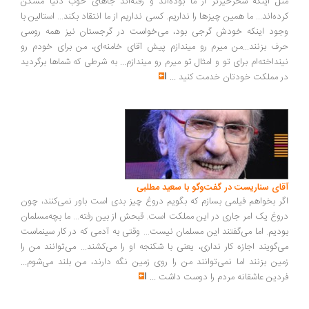
ل اینکه سحرخیزتر از ما بوده‌اند و رفته‌اند جاهای خوب دنیا مسکن
ده‌اند... ما همین چیزها را نداریم. کسی نداریم از ما انتقاد بکند... استالین با
ود اینکه خودش گرجی بود، می‌خواست در گرجستان نیز همه روسی
ف بزنند...من میرم رو میندازم پیش آقای خامنه‌ای، من برای خودم رو
نداخته‌ام برای تو و امثال تو میرم رو میندازم... به شرطی که شماها برگردید
 مملکت خودتان خدمت کنید
...
ای سناریست در گفت‌وگو با سعید مطلبی
ر بخواهم فیلمی بسازم که بگویم دروغ چیز بدی است باور نمی‌کنند، چون
وغ یک امر جاری در این مملکت است. قبحش از بین رفته... ما بچه‌مسلمان
دیم. اما می‌گفتند این مسلمان نیست... وقتی به آدمی که در کار سینماست
‌گویند اجازه کار نداری، یعنی با شکنجه او را می‌کشند... می‌توانند من را
ین بزنند اما نمی‌توانند من را روی زمین نگه دارند، من بلند می‌شوم...
دین عاشقانه مردم را دوست داشت
...