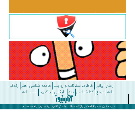
رمان ایرانی
خاطره، سفرنامه و روایت
جامعه شناسی
هنر
زندگی
نامه
مرجع
کتابشناسی
نقد
بایگانی
پیگیری
شناسنامه
کلیه حقوق محفوظ است و بازنشر مطالب با ذکر
کتاب نیوز
و درج لینک، بلامانع .