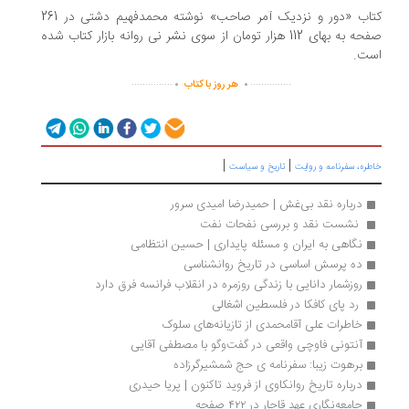
کتاب «دور و نزدیک آمر صاحب» نوشته محمدفهیم دشتی در 261
صفحه به بهای 112 هزار تومان از سوی نشر نی روانه بازار کتاب شده
ت.
.
.
...............
...............
هر روز با کتاب
|
|
ره، سفرنامه‌ و روایت
تاریخ و سیاست
درباره نقد بی‌غش | حمیدرضا امیدی سرور
 نشست نقد و بررسی نفحات نفت
نگاهی به ایران و مسئله پایداری | حسین انتظامی
ده پرسش اساسی در تاریخ روانشناسی
روزشمار دانایی با زندگی روزمره در انقلاب فرانسه فرق دارد
 رد پای کافکا در فلسطین اشغالی 
خاطرات علی آقامحمدی از تازیانه‌های سلوک
آنتونی فاوچی واقعی در گفت‌وگو با مصطفی آقایی
برهوت زیبا: سفرنامه ی حج شمشیرگرزاده 
درباره تاریخ روانکاوی از فروید تاکنون | پریا حیدری
جامعه‌نگاری عهد قاجار در ۴۲۲ صفحه