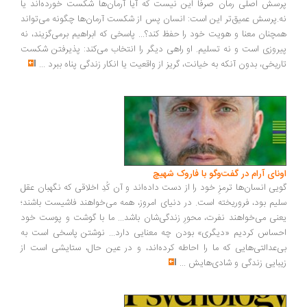
سش اصلی رمان صرفاً این نیست که آیا آرمان‌ها شکست خورده‌اند یا
.پرسش عمیق‌تر این است: انسان پس از شکست آرمان‌ها چگونه می‌تواند
چنان معنا و هویت خود را حفظ کند؟... پاسخی که ابراهیم برمی‌گزیند، نه
روزی است و نه تسلیم. او راهی دیگر را انتخاب می‌کند: پذیرفتن شکست
ریخی، بدون آنکه به خیانت، گریز از واقعیت یا انکار زندگی پناه ببرد
...
ونای آرام در گفت‌وگو با فاروک شهیچ
یی انسان‌ها ترمزِ خود را از دست داده‌اند و آن کُدِ اخلاقی که نگهبان عقل
یم بود، فروریخته است. در دنیای امروز، همه می‌خواهند فاشیست باشند؛
نی می‌خواهند نفرت، محورِ زندگی‌شان باشد... ما با گوشت و پوست خود
ساس کردیم «دیگری» بودن چه معنایی دارد... نوشتن پاسخی است به
‌عدالتی‌هایی که ما را احاطه کرده‌اند، و در عین حال، ستایشی است از
بایی زندگی و شادی‌هایش
...