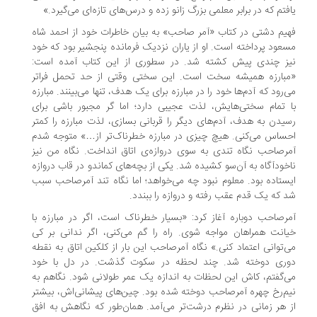
فتم که در برابر معلمی بزرگ زانو زده و درس‌های تازه‌ای می‌گیرد.»
یم دشتی در کتاب «آمر صاحب» به بیان خاطرات خود از احمد شاه
عود پرداخته است. او از یاران نزدیک فرمانده پنجشیر بود که خود
ز چندی پیش کشته شد. در سطوری از این کتاب آمده است:
بارزه همیشه سخت است. این سختی وقتی از حد تحمل فراتر
‌رود که آدم‌ها خود را در مبارزه برای یک هدف، تنها می‌بینند. مبارزه
 تمام سختی‌هایش، لذت عجیبی دارد؛ اما گر مجبور باشی برای
یدن به هدف، آدم‌های دیگر را قربانی بسازی، لذت مبارزه را کمتر
ساس می‌کنی. هیچ چیزی در مبارزه خطرناک‌تر از…» متوجه شدم
رصاحب نگاه تندی به سوی دروازه‌ی اتاق انداخت. نگاه من نیز
خودآگاه به آن‌سو کشیده شد. یکی از بچه‌های کماندو در قاب دروازه
ستاده بود. معلوم نبود چه می‌خواهد؛ اما نگاه تند آمرصاحب سبب
 که یک قدم عقب رفته و دروازه را ببندد.
رصاحب دوباره آغاز کرد: «بسیار خطرناک است، اگر در مبارزه با
انت همراهان مواجه شوی. راه را گم می‌کنی، اگر ندانی بر کی
‌توانی اعتماد کنی.» نگاه آمرصاحب این بار از کلکین اتاق به نقطه‌
ری دوخته شد. چند لحظه در سکوت گذشت. در دل با خود
‌گفتم، کاش این لحظات به اندازه‌ یک عمر طولانی شود. نگاهم به
م‌رخ چهره‌ آمرصاحب دوخته شده بود. چین‌های پیشانی‌اش، بیشتر
 هر زمانی در نظرم درشت‌تر می‌آمد. همان‌طور که نگاهش به افق