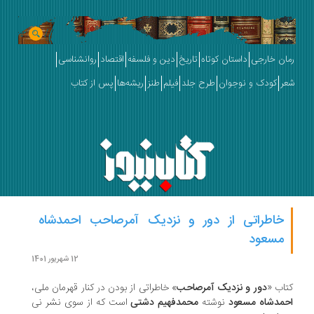
ان خارجی
داستان کوتاه
تاریخ
دین و فلسفه
اقتصاد
روانشناسی
ر
کودک و نوجوان
طرح جلد
فیلم
طنز
ریشه‌ها
پس از کتاب
خاطراتی از دور و نزدیک آمرصاحب احمدشاه
مسعود
12 شهریور 1401
اب «
دور و نزدیک آمرصاحب
» خاطراتی از بودن در کنار قهرمان ملی،
مدشاه مسعود
نوشته‌
محمدفهیم دشتی
است که از سوی نشر نی