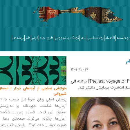
و فلسفه
اقتصاد
روانشناسی
شعر
کودک و نوجوان
طرح جلد
فیلم
طنز
ریشه‌ها
م
26 مرداد 1401
الی
خوانشی تحلیلی از آینه‌های دردار | اسحاق
شیروانی
پرسش اصلی رمان صرفاً این نیست که آیا
آرمان‌ها شکست خورده‌اند یا نه.پرسش
عمیق‌تر این است: انسان پس از شکست
آرمان‌ها چگونه می‌تواند همچنان معنا و
هویت خود را حفظ کند؟... پاسخی که ابراهی