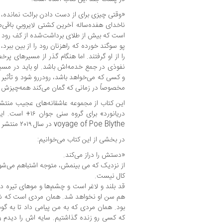
«وقتی چیزی برای از دست دادن برائت نمانده،
ناخدای هفده‌ساله آخرین کشتی لایروبیِ باقی‌
است که بیش از طلای برداشت‌شده از کف رود بر
پو سوگند خورده که راهزنان رود را از بین ببر
را از او گرفتند. اما هنگام گذر از مسیرهای پر
نفوذی در جمع خدمه‌اش باشد. او باید در م
و کسی که می‌خواهد باشد، رودررو شود و تأثیر
مخصوصاً در زمانی که گمان می‌کند همه‌چیزش ر
این کتاب از مجموعه عاشقانه‌های عجیب منتش
voyage of Poe Blythe در سال ۲۰۱۹ منتشر شده است.
در بخشی از این کتاب می‌خوانیم:
«دستش را دراز می‌کند.
از نزدیک که می بینمش، متوجه اشتباهم می‌شو
کال نیست.
قد بلند و لاغر است و چشم‌ها و موهای تیره د
هم سن او نخواهد شد. همان مردی است که شب
بود. همان مردی که به من پیامی داد تا به گوش
که کسی رو زنده گذاشتیم. سایه اش را دیدم و 