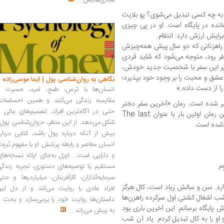
شادی‌هایش
...
 به چه کسی تبدیل می‌شوی؟ پو بلایت
مانده در پایگاه است. او در پی چیزی
ایش ارزش دارد: انتقام.
د، راهزنانی که دو سال پیش همه‌چیزش
خطر رود، متوجه می‌شود که شاید فردی
سیر این سفر با شخصیت جدید خودش،
 عشق و محبت را بر وجود خود بپذیرد؛
نگاهی به روان‌شناسی پول | ایما موسی‌زاده
ا از دست داده.»
انسان‌ها با ترس، طمع، امید، حسرت و
مقایسه زندگی می‌کنند و همین احساسات،
ر شده است. رمان «آخرین سفر دختر
حتی در آگاه‌ترین افراد، تصمیم‌های مالی ر
دریانورد» برای گروه سنی جوان ۱۶+ است. این رمان اولین بار با عنوان The last
شکل می‌دهد. از این منظر، «روان‌شناسی پول
بیش از آنکه درباره پول باشد، کتابی دربار
انسان معاصر و رابطه پرتنش او با مفهوم ثرو
و دارایی است... اوزل به‌جای ارائه نسخه‌ها
م.
مستقیم یا توصیه‌های دستوری، تجربه زندگی
سرمایه‌گذاران، کارآفرینان، میلیاردرها و حت
ارد. سن و سالش زیاد است، کال هرگز
افراد عادی را روایت می‌کند و از دل این
 اشغال کشتی اول سرکرده راهزن‌ها
داستان‌ها روایت خود را برمی‌سازد و بحث ر
 پایگاه برسانم: این آخرین باری بود
به پیش می‌راند
...
او را به کال تبدیل کردم. یاد آن شب