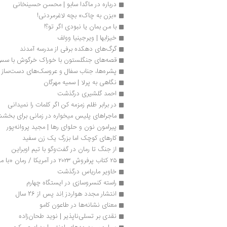
درباره در ماگدا سابو | محسن حسینخانی
«بزن به چاک» بچه لاغرمردنی!
با من بمان یا ن‍ب‍ودی‌ اگ‍ر ت‍و؟!
خیزابها | ویرجینیا وولف
گرگ‌های دهکده برفی از مدرسه آمدند
قصه‌های جنگلستون با خوراک خرگوش با س
پشره‌ها، جناب سفال و عروسک‌های دست‌ساز فرز
نگاهی به پرلا | سمیه مهرگان
احمد گلشیری درگذشت
در برابر ظلم زمزمه کن اگر کلمات را نمیدانی
ماجراهای پلیس میخواره در زمانی برای بخش
پیرامون نون و حلوای رها | مجید پروانه‌پور
کارهای کوچک اما بزرگ یک زن سفید
از جنگ تا رمان در گفت‌وگو با تیم اوبراین
۲۵ کتاب پرفروش ۲۰۲۳ در آمریکا / رمان «با ما به پایان می‌رسد» دوباره اول شد
خاویر ماریاس درگذشت
راسته کنسروسازی در ایستگاه چهارم
انتشار مجدد هواردز اِند پس از 26 سال
معنای نشانه‌ها در طاعون کامو
نقدی بر تسلی‌ناپذیر | نوید طحان‌زاده