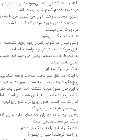
افتادم، یاد کشتی که می‌سوخت و به خودم خی
مرده، به خودم گفتم شاید زنده باشد.
راهزن دست سوخته ام را می گیردو من را به خ
سوخته و دیدن چهره مردی که کال را کشت...
مردی که کال نیست.
همه جا تاریک می‌شود.
وقتی بیدار می‌شوم، راهزن روبه رویم نشسته. 
طول می‌کشد تا هوش و حواسم جا بیاید، به سایه
به محیط عادت بدهم. وقتی می فهم کجا هستم چ
کابین ناخداست.
به کشتی برگشته ام.
با اینکه در اتاق هم تخت هست و هم صندلی، اما
پرچ‌ها و درزهای دیوار به ستون مهره‌هایم فرو م
با این حال هنوز من را نکشته اند. حتی یک نفر
را باند پیچیده اند و اطرافش هم تمیز است. ام
نم_ کثافت است؛ هنوز زیرپوش، شلوار یونیفرم و پ
می پرسم: «چند نفر مردن؟»
راهزن، پوست بادوباران خورده‌ای دارد و زیر ن
بریگ در دست‌هایش است.
باید یکی از آنها را به بریگ می‌دادم.
او را هم گرفتند؟ بقیه را چطور؟