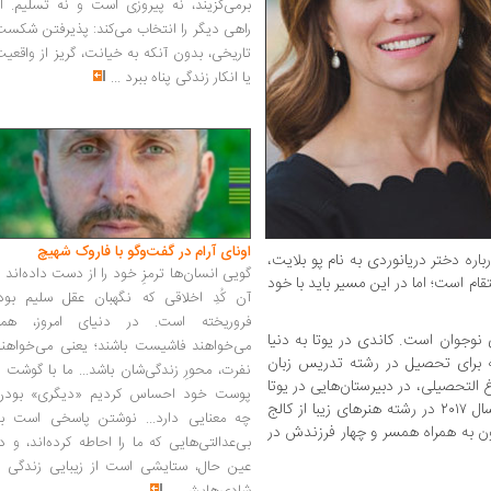
برمی‌گزیند، نه پیروزی است و نه تسلیم. ا
راهی دیگر را انتخاب می‌کند: پذیرفتن شکس
تاریخی، بدون آنکه به خیانت، گریز از واقعی
یا انکار زندگی پناه ببرد
...
اونای آرام در گفت‌وگو با فاروک شهیچ‭
باره دختر دریانوردی به نام پو بلایت،
گویی انسان‌ها ترمزِ خود را از دست داده‌اند 
ام است؛ اما در این مسیر باید با خود
آن کُدِ اخلاقی که نگهبان عقل سلیم بود،
فروریخته است. در دنیای امروز، همه
 نوجوان است. کاندی در یوتا به دنیا
می‌خواهند فاشیست باشند؛ یعنی می‌خواهند
 برای تحصیل در رشته تدریس زبان
نفرت، محورِ زندگی‌شان باشد... ما با گوشت 
 التحصیلی، در دبیرستان‌هایی در یوتا
پوست خود احساس کردیم «دیگری» بودن
و نیویورک، انگلیسی درس می‌داد. کاندی در سال ۲۰۱۷ در رشته هنرهای زیبا از کالج
چه معنایی دارد... نوشتن پاسخی است به
ن به همراه همسر و چهار فرزندش در
بی‌عدالتی‌هایی که ما را احاطه کرده‌اند، و د
عین حال، ستایشی است از زیبایی زندگی و