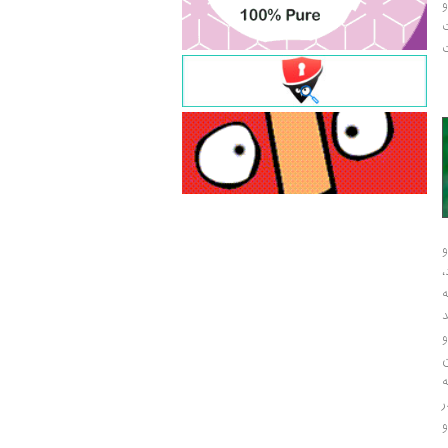
و
ت
ت
و
و
ر