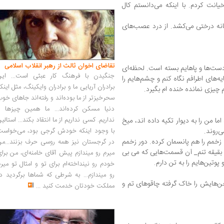
انت کردم. با اینکه می‌دانستم کال
انه درختی می‌کشد. از درد عصب‌های
تقاضای اخوان ثالث از رهبر انقلاب اسلامی
دست‌ها و پاهایم بسته است. لحظه‌ای
جنگیدن با فرهنگ کار عبثی است... این
‌های اطرافم نگاه کنم و چشم‌هایم را
برادران آریایی ما و برادران وایکینگ، مثل اینک
یزی نمانده خنده ام بگیرد.
سحرخیزتر از ما بوده‌اند و رفته‌اند جاهای خو
دنیا مسکن کرده‌اند... ما همین چیزها را
نداریم. کسی نداریم از ما انتقاد بکند... استالی
 من را به دیوار تکیه داده اند، میخ
ی‌روند.
با وجود اینکه خودش گرجی بود، می‌خواست
 زخمم را هم پانسمان کرده. دور زخمم
در گرجستان نیز همه روسی حرف بزنند...من
ا بقیقه تنم_ آن قسمت‌هایی که می بی
میرم رو میندازم پیش آقای خامنه‌ای، من برا
وتین‌هایم را به تن دارم.
خودم رو نینداخته‌ام برای تو و امثال تو میر
رو میندازم... به شرطی که شماها برگردید د
اخن‌هایش را خاک گرفته چاقوهای تم و
مملکت خودتان خدمت کنید
...