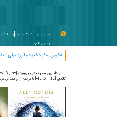
رمان خارجی
داستان کوتاه
تاریخ
دین 
پس از کتاب
آخرین سفر دختر دریانورد برای انتقا
رمان «
آخرین سفر دختر دریانورد
» [The last voyage of Poe Blythe] نوشته
کاندی
[Ally Condie] با ترجمه آرزو مقدس توسط انتشارات پیدایش منتشر شد.