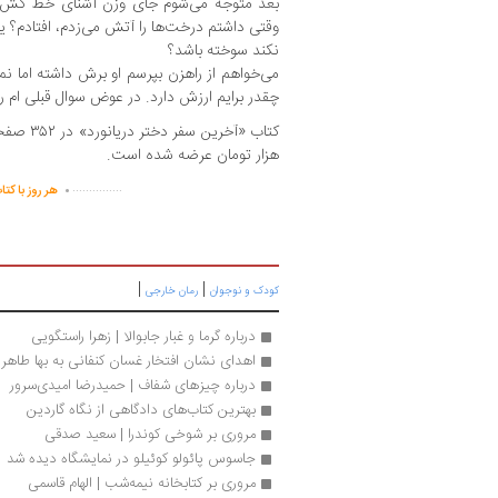
بعد متوجه می‌شوم جای وزن آشنای خط کش ک
وقتی داشتم درخت‌ها را آتش می‌زدم، افتادم؟ یا و
نکند سوخته باشد؟
می‌خواهم از راهزن بپرسم او برش داشته اما نم
چقدر برایم ارزش دارد. در عوض سوال قبلی ام را د
هزار تومان عرضه شده است.
.
...............
هر روز با کتا
|
|
کودک و نوجوان
رمان خارجی
درباره گرما و غبار جابوالا | زهرا راستگویی
اهدای نشان افتخار غسان کنفانی به بها طاهر
درباره چیزهای شفاف | حمیدرضا امیدی‌سرور
بهترین کتاب‎های دادگاهی از نگاه گاردین 
مروری بر شوخی کوندرا | سعید صدقی
جاسوس پائولو کوئیلو در نمایشگاه دیده شد
مروری بر کتابخانه نیمه‌شب | الهام قاسمی