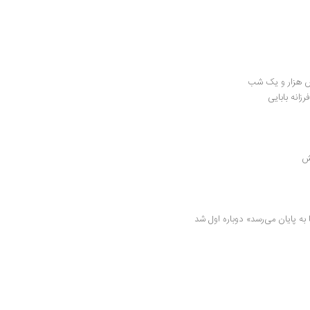
س هزار و یک شب
انه بابایی
ش