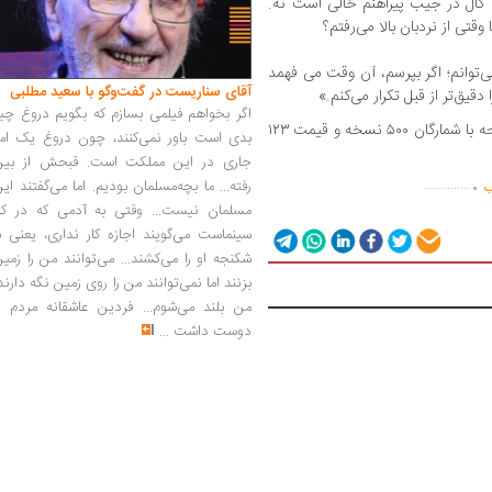
ال در جیب پیراهنم خالی است نه.
قتی از نردبان بالا می‌رفتم؟
ی‌توانم؛ اگر بپرسم، آن وقت می فهمد
آقای سناریست در گفت‌وگو با سعید مطلبی
قیق‌تر از قبل تکرار می‌کنم.»
اگر بخواهم فیلمی بسازم که بگویم دروغ چی
کتاب «آخرین سفر دختر دریانورد» در ۳۵۲ صفحه با شمارگان ۵۰۰ نسخه و قیمت ۱۲۳
بدی است باور نمی‌کنند، چون دروغ یک امر
.
جاری در این مملکت است. قبحش از بین
رفته... ما بچه‌مسلمان بودیم. اما می‌گفتند ای
..............
ب
مسلمان نیست... وقتی به آدمی که در کار
سینماست می‌گویند اجازه کار نداری، یعنی ب
شکنجه او را می‌کشند... می‌توانند من را زمی
بزنند اما نمی‌توانند من را روی زمین نگه دارند
من بلند می‌شوم... فردین عاشقانه مردم را
دوست داشت
...