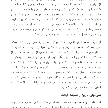
 بهترین صحنه‌های کتاب هستیم. یا در صحنه پایانی کتاب با بلند
ن بالن و محقق شدن رؤیای نادر، انسان ایرانی را می‌بینیم که در
ر پرواز است و این نگاه ملی بسیار زیباست. نویسنده بدون شعار در
ش خواننده نوجوان زمزمه می‌کند که ما ملتی هستیم که رؤیا داریم
باید رؤیا داشته باشیم تا کشورمان را بسازیم. ما از دل سختی‌ها،
طی‌ها، وبا، مرگ و همه مرارت‌هایی که کودکان و نوجوانانی چون
اقلی متحمل شده‌اند، رؤیا داریم و برایش می‌جنگیم.
 دیگر ارزش‌های کتاب، نگاه امیدوار و رو به نور نویسنده است.
ی‌رغم فقر، ترس و سیاهی در داستان، سیاهی هرگز غلبه نمی‌کند؛
ان‌طور که در چاه تاریکی، رضا با فکر به نور، از دل سیاهی‌ها پرواز
‌کند و نجات می‌یابد. این نگاه، نوجوان ایرانی را قوی‌تر و عزمش را
م‌تر می‌کند تا متوقف نشود و برای آرزوها و بهتر شدن زندگی‌اش
جنگد، هرچند که در وضعیتی به دشواری وضعیت رضا باشد.
یسنده در خلال داستانش به صورت غیر مستقیم نشان می‌دهد که
ذاتی، سیاه‌دلی و پلشتی ماندگار نخواهد بود و مانند رضی که به
ر متعفن حوض فرو رفت، نابود می‌شود و در پایان این انسانیت و
لاق است که پیروز می‌شود.»
ی‌توان تاریخ را نادیده گرفت
ا نگاه
عذرا موسوی
به نسبت منتقدان پیشین کمی متفاوت بود. وی
وان کرد: بی‌گمان نمی‌توان تاریخ را نادیده گرفت و بی‌خبری مردم