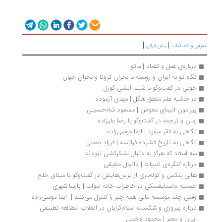
|
|
رفی و نقد کتاب
رمان ایرانی
درباره‌ی عمل و تضاد | مائو
نگاه نو به ایران و روسیه با بحران کرونا و بحران جهان
خوبی در گفت‌وگو با شبنم ایشی گوزل
در حاشیه علم منطق هگل | مهدی آزموده
پیرامون انیمای معوض | مسعود شاه‏‌حسینی
رمان و ترجمه در گفت‌وگو با رضا علیزاده
نگاهی به فقر سفید | ایما موسی‌زاده
نگاهی به تاریخ فشرده فرانسه | فرزاد نعمتی
سه استاد که هرگز به دنبال لشکرکشی نبودند
درباره کنگره‌ی ادبیات | دانیال حقیقی
هالی بنکس و کوله‌باری از ترس‌هایش در گفت‌وگو با میثاق خلج
حبسیه داستایفسکی در خاطرات خانه اموات | پارسا شهری
وقتی چند موسسه مالی همه چیز را کنترل می‌کنند |  ایما موسی‌زاده
درباره پیروزی و شکست اسلام‌گرایان در انقلاب: مطالعه تطبیقی 
ایران و مصر | محمود فاضلی