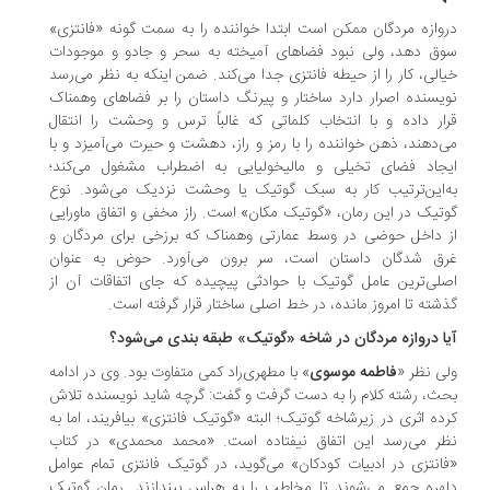
وازه مردگان ممکن است ابتدا خواننده را به سمت گونه «فانتزی»
ق دهد، ولی نبود فضاهای آمیخته به سحر و جادو و موجودات
الی، کار را از حیطه فانتزی جدا می‌کند. ضمن اینکه به نظر می‌رسد
یسنده اصرار دارد ساختار و پیرنگ داستان را بر فضاهای وهمناک
ار داده و با انتخاب کلماتی که غالباً ترس و وحشت را انتقال
‌دهند، ذهن خواننده را با رمز و راز، دهشت و حیرت می‌آمیزد و با
جاد فضای تخیلی و مالیخولیایی به اضطراب مشغول می‌کند؛
‌این‌ترتیب کار به سبک گوتیک یا وحشت نزدیک می‌شود. نوع
تیک در این رمان، «گوتیک مکان» است. راز مخفی و اتفاق ماورایی
 داخل حوضی در وسط عمارتی وهمناک که برزخی برای مردگان و
رق شدگان داستان است، سر برون می‌آورد. حوض به عنوان
لی‌ترین عامل گوتیک با حوادثی پیچیده که جای اتفاقات آن از
شته تا امروز مانده، در خط اصلی ساختار قرار گرفته است.
ا دروازه مردگان در شاخه «گوتیک» طبقه بندی می‌شود؟
ی نظر «
فاطمه موسوی
» با مطهری‌راد کمی متفاوت بود. وی در ادامه
ث، رشته کلام را به دست گرفت و گفت: گرچه شاید نویسنده تلاش
ده اثری در زیرشاخه گوتیک؛ البته «گوتیک فانتزی» بیافریند، اما به
ر می‌رسد این اتفاق نیفتاده است. «محمد محمدی» در کتاب
انتزی در ادبیات کودکان» می‌گوید، در گوتیک فانتزی تمام عوامل
هره جمع می‌شوند تا مخاطب را به هراس بیندازند. رمان گوتیک