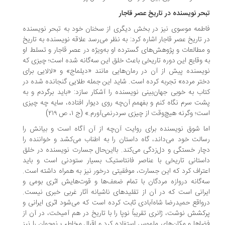
حر نویسنده در تاریخ عصر قاجار
طمه موسوی نیز در بخش دیگری از سخنان خود به تبحر نویسنده
 تاریخ عصر قاجار اشاره کرد: به نظر می‌رسد علاقه نویسنده به تاریخ
مطالعات و پژوهش‌های گسترده او به‌ویژه در عصر قاجار و تسلط او
 وقایع این دوره تاریخی باعث خلق این سه‌گانه شده است؛ چیزی که
یسنده پیش از آن در رمان‌هایی مانند «دیلماج» و «لالایی برای
تر مرده» تجربه کرده است. شاید این جمله طلایی گنجانده شده در
اب به خوبی جهان‌بینی نویسنده را آشکار سازد: «باید برگردم و به
ت سرم نگاه کنم و بفهمم آن‌چه روی دیوار افتاده، سایه چه چیزی
ت؛ وگرنه هیچ‌وقت از چیزی سردرنمی‌آورم.» (ج ۱، ص ۲۱۹)
ا شوق نویسنده برای روایت آن‌چه از آن آگاه است و بیانش را
الت خود می‌داند، گاه داستان را به اطناب می‌کشد و خواننده را
ار خستگی و دل‌زدگی می‌کند. بااین‌حال جسارت نویسنده در خلق
ستانی تاریخی با عناصر فانتاستیک بسیار ستودنی است و باید
تراف کرد که این جسارت، موفقیتی درخور نیز به همراه داشته است.
‌گانه دروازه مردگان با تمام ضعف‌ها و قوت‌هایش اثری بومی و
رانی است که در آن از تقلیدهای ناشیانه آثار غربی خبری نیست.
واقع حمیدرضا شاه‌آبادی ثابت کرده است که می‌شود اثری ایرانی و
کشش نوشت، ژانری تقریباً نوپا را با تاریخ در هم آمیخت، در آن از
اها و مکان‌های ملموس استفاده کرد و اقبال مخاطب نوجوان را نیز