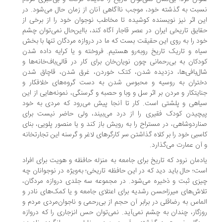
بت به گذشته خود، موجب ناآگاهی آنان از زمان حال می‌شود. در
ن اثر نیز نویسنده کوشیده تا مخاطب نوجوان خود را از برخی از
ایق تاریخی ایران در عصر قاجار آگاه کند، بااین‌حال نمی‌توان چشم
د را به روی این حقیقت بست که ما در دروازه مردگان تنها با بخش
اه و تاریک تاریخ روبه‌رو هستیم. فروخته و یا کرایه داده شدن
دکان به بی‌رحمانی چون نویان‌خان برای کار در قالی‌باف‌خانه‌ها و
ل‌بافی‌ها، دزدیده شدن، کتک خوردن، غرق شدن، قاچاق شدن
ختران به روسیه و محبوس شدن به دست گروه‌های خلافکار و
ایتکار و مردن بر اثر سل و وبا و حصبه و گرسنگی، نمونه‌هایی از این
اهی و پلشتی است. کار تا آنجا پیش می‌رود که مردی به خود
چیدن کودک فقیری را از درد می‌بیند، ولی حاضر نیست برای
اردوشاهی، در مستراح را به رویش باز کند و یا منصور پلویی، بنای
سبی خود را بر کلاه گذاشتن سر کارگرهای لاغر و گرسنه این تجارتخانه
آن عمارت می‌گذارد.
دمان نرود که تاریخ برای جامعه به منزله حافظه و هویت برای افراد
ت؛ حال باید دید که در این حافظه تاریخی؛ به‌ویژه در نوجوانان چه
زی ثبت و ذخیره می‌شود. در مجموعه سه جلدی دروازه مردگان،
اش‌های میرزاحسن رشدیه برای اعتلای جامعه و یا کمک‌های نادر و
ماس به رضاقلی در برابر آن حجم از بی‌رحمی و ناجوان‌مردی مردم و
زگار، چندان به چشم نمی‌آید. نمی‌توان حس انزجاری را که دروازه