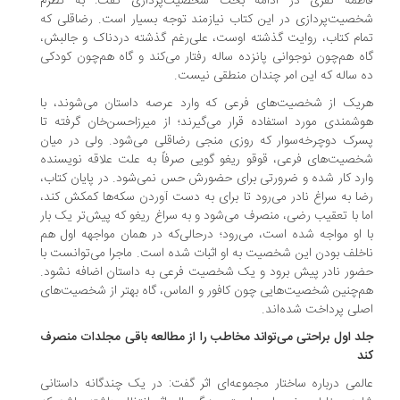
اطمه نفری در ادامه بحث شخصیت‌پردازی گفت: به نظرم
صیت‌پردازی در این کتاب نیازمند توجه بسیار است. رضاقلی که
ام کتاب، روایت گذشته اوست، علی‌رغم گذشته دردناک و جالبش،
ه هم‌چون نوجوانی پانزده ساله رفتار می‌کند و گاه هم‌چون کودکی
 ساله که این امر چندان منطقی نیست.
یک از شخصیت‌های فرعی که وارد عرصه داستان می‌شوند، با
شمندی مورد استفاده قرار می‌گیرند؛ از میرزاحسن‌خان گرفته تا
رک دوچرخه‌سوار که روزی منجی رضاقلی می‌شود. ولی در میان
صیت‌های فرعی، قوقو ریغو گویی صرفاً به علت علاقه نویسنده
رد کار شده و ضرورتی برای حضورش حس نمی‌شود. در پایان کتاب،
ا به سراغ نادر می‌رود تا برای به دست آوردن سکه‌ها کمکش کند،
ا با تعقیب رضی، منصرف می‌شود و به سراغ ریغو که پیش‌تر یک بار
 او مواجه شده است، می‌رود؛ درحالی‌که در همان مواجهه اول هم
خلف بودن این شخصیت به او اثبات شده است. ماجرا می‌توانست با
ور نادر پیش برود و یک شخصیت فرعی به داستان اضافه نشود.
‌چنین شخصیت‌هایی چون کافور و الماس، گاه بهتر از شخصیت‌های
لی پرداخت شده‌اند.
د اول براحتی می‌تواند مخاطب را از مطالعه باقی مجلدات منصرف
د
لمی درباره ساختار مجموعه‌ای اثر گفت: در یک چندگانه داستانی