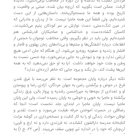
دگان نسبت به گذشته و آن دوره در مخاطب برمی‌انگیزد، نادیده
فت. ممکن است بگویید که آن‌چه بیان شده، مبتنی بر واقعیت و
ریخ بوده و همه ما جسته‌وگریخته، داستان‌هایی از این دست
یده‌ایم، ولی قطعاً این همه ماجرا نیست. ما از پدران و مادرانی که
 عین تنگ‌دستی، دست نوازش بر سر کودکان یتیم می‌کشیدند،
اسبان گشاده‌دست و خداشناس و صاحبکاران قدرشناس هم
یده‌ایم. ولی باید در نظر بگیریم، وقتی مخاطب نوجوان با حجمی از
لاعات درباره آشفتگی‌ها و ستم‌ها و بی‌دادهای زمان پهلوی و قاجار و
شار و زندیه و صفویه روبه‌رو می‌شود، آن هنگام که جان آدمی هیچ
زشی ندارد و بود و نبودش به جایی برنمی‌خورد، چه حسی نسبت به
ن و ملت خود خواهد داشت. آیا به او حق نمی‌دهید که به همه
ن‌ها پشت کند، دل بکَند و برود جایی که خاطر آزرده‌ای ندارد؟
ته دیگر درباره پایان مجموعه است. به نظر می‌رسد با غرق شدن
خ در حوض و برگشتن رضی به جهان مردگان، آزادی رضا و پیوستن
 و تعدادی از بچه‌ها به میرزاحسن رشدیه و پرواز بالن، ورق زندگی
گشته و ماجرا به خوبی و خوشی به پایان رسیده است، ولی این پایان
جرا نیست. پایان ماجرا در ابتدای جلد نخست است؛ آنجا که
اقلی در حسرت آموختن حرفه طبابت می‌سوزد و دست تقدیر و
فان حوادث زندگی او را به کار کتابت و نسخه‌برداری در گوشه عزلت
ابخانه مدرسه دارالفنون کشانده، نه فرزندی دارد و نه ارج و قربی؛
آن‌چنان که خود را در اندازه تیر چوبی سقف می‌بیند. (ص ۲۲، ج ۱) به