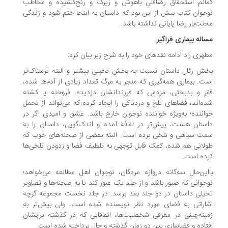
انم استحقاق رضاقلیِ باهوش و زیرک و رنج‌کشیده و مخاطب
جوان کتاب بیش از این بود که داستان به اینجا ختم شود و زندگی
نت‌بار رضا پایانی نداشته باشد.
اله بیماری فراگیر
هری راد ادامه نقدهای خود را به شرح زیر بیان کرد:
ش رئال داستان نسبت به بخش تخیلی بیشتر و البته ترسناک‌تر
ت. بیماری همه‌گیری که منجر به مرگ تعداد زیادی از آدم‌ها شده،
ر و بدبختی، مردمی که فرزندانشان دزدیده، فروخته یا کشته
ه‌اند، فضاهای تلخ و دردناکی را ایجاد کرده که می‌تواند از تحمل
اننده؛ به‌ویژه خواننده نوجوان خارج باشد. عشق و امیدی اگر در
ستان هست، بیش‌تر در لفافه آمده و اندک‌گویی، داستان را به
ت سیاهی و تلخی برده است. البته بعضی از صحنه‌های خوب که
لانی هم شده، کمک قابل توجهی به تلطیف فضا و زدودن تلخی‌ها
ده است.
این‌حال سه‌گانه دروازه مردگان، نوجوان اهل مطالعه می‌خواهد؛
جوانی که صبور باشد و از جلد یک عبور کند تا به صحنه‌ها و تصاویر
یلی داستان در دو جلد بعد برسد. در جلد نخست مجموعه گرچه
اراتی به فضای مورد نظر نویسنده شده است، ولی بیش‌تر به
ینه‌چینی در معرفی شخصیت‌ها، اتفاقاتی که در گذشته برایشان
تاده و فضاسازی بین دو زمان گذشته و حال پرداخته شده است.