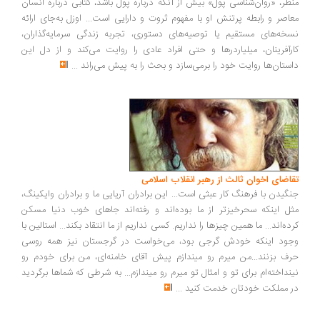
ظر، «روان‌شناسی پول» بیش از آنکه درباره پول باشد، کتابی درباره انسان
اصر و رابطه پرتنش او با مفهوم ثروت و دارایی است... اوزل به‌جای ارائه
خه‌های مستقیم یا توصیه‌های دستوری، تجربه زندگی سرمایه‌گذاران،
رآفرینان، میلیاردرها و حتی افراد عادی را روایت می‌کند و از دل این
ستان‌ها روایت خود را برمی‌سازد و بحث را به پیش می‌راند
...
اضای اخوان ثالث از رهبر انقلاب اسلامی
گیدن با فرهنگ کار عبثی است... این برادران آریایی ما و برادران وایکینگ،
ل اینکه سحرخیزتر از ما بوده‌اند و رفته‌اند جاهای خوب دنیا مسکن
ده‌اند... ما همین چیزها را نداریم. کسی نداریم از ما انتقاد بکند... استالین با
ود اینکه خودش گرجی بود، می‌خواست در گرجستان نیز همه روسی
ف بزنند...من میرم رو میندازم پیش آقای خامنه‌ای، من برای خودم رو
نداخته‌ام برای تو و امثال تو میرم رو میندازم... به شرطی که شماها برگردید
 مملکت خودتان خدمت کنید
...