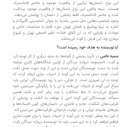
ن نوع داستان‌ها ترکیبی از واقعیت موجود و عناصر فانتاستیک
تند. نیمه واقعی این نوع داستان‌ها از واقعیت موجود برداشت
ه و عناصر فانتاستیک فقط بخشی از داستان را پوشش می‌دهند.
ود شخصیت‌هایی مثل حسن رشدیه به عنوان شخصیتی تأثیرگذار و
اره به نیما یوشیج و فضای تهران دوره قاجار با مختصات خاص و
ادث و بلایایی که در آن اتفاق افتاده؛ نظیر قحطی تهران و شیوع
ماری وبا، این فرض را قوت می‌بخشد.
ا نویسنده به هدف خود رسیده است؟
یه عالمی
در تأیید بخشی از گفته‌ها، به جنبه دیگری از کار توجه کرد
گفت: «مجموعه دروازه مردگان از اولین سه‌گانه‌های ژانری نوشته
ه به دست نویسندگان ایرانی است و این از چند جهت محل دقت
ت. توجه نسل جدید به این گونه از ادبیات نیازی ایجاد کرده که
جه به آن ضروری است. از طرفی، دیر یا زود نویسندگان ایرانی باید
اغ این گونه از ادبیات می‌رفتند و آن را با رازگونگی سرزمینی خود
زوج می‌کردند تا حظ مخاطب را چند برابر کنند و شاید همین
أله، نویسندگان این گونه ادبی را موظف به کشف و رونمایی از
فیت‌های شگفت، جادو و فانتزی در داستان‌های کهن، افسانه‌ها و
ورهای عامیانه ایرانی و در نهایت بازخوانی ظرفیت‌های سرزمینی کند.
 این سه منظر، توجه به این گونه از ادبیات زمینه را برای هویت‌سازی
اهم خواهد کرد و به این سبب باید به نویسنده دروازه مردگان بابت