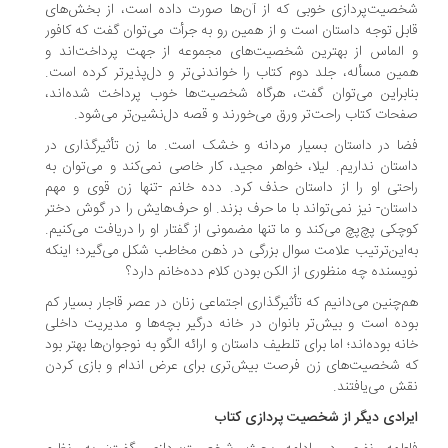
صیت‌پردازی خوبی که از آن‌ها صورت داده است، از بخش‌های
بل توجه داستان است و از همین رو به جرأت می‌توان گفت که کافور
الماس از بهترین شخصیت‌های مجموعه از جهت پرداخت‌اند و
ین مسأله، جلد دوم کتاب را خواندنی‌تر و دل‌پذیرتر کرده است.
ابراین می‌توان گفت، هرگاه شخصیت‌ها خوب پرداخت شده‌اند،
حات کتاب راحت‌تر ورق می‌خورند و قصه دل‌نشین‌تر می‌شود.
ا در داستان بسیار مردانه و خشک است. ما زن تأثیرگذاری در
ستان نداریم. لیلا، خواهر مجید، کار خاصی نمی‌کند و می‌توان به
حتی او را از داستان حذف کرد. دده خانم -تنها زن قوی و مهم
ستان- نیز نمی‌تواند با ما حرف بزند. او حرف‌هایش را در گوش دختر
چکی پچ‌پچ می‌کند و ما تنها مضمونی از گفتار او را دریافت می‌کنیم.
‌این‌ترتیب علامت سوال بزرگی در ذهن مخاطب شکل می‌گیرد؛ اینکه
یسنده چه منظوری از الکن بودن کلام دده‌خانم دارد؟
‌چنین می‌دانیم که تأثیرگذاری اجتماعی زنان در عصر قاجار بسیار کم
ده است و بیش‌تر بانوان در خانه درگیر بچه‌ها و مدیریت داخلی
نه بوده‌اند؛ اما برای تلطیف داستان و ارائه الگو به نوجوان‌ها بهتر بود
 شخصیت‌های زن فرصت بیش‌تری برای عرض اندام و بازی کردن
ش می‌یافتند.
رادی دیگر از شخصیت پردازی کتاب