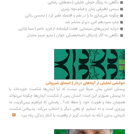
نگاهی به روزگار خوش خلیلی | مصطفی رضایی
بررسی تطبیقی رمان و فیلم بچه رزمری
چگونه غنی‌سازی ما را در علم و اقتصاد فقیر کرد | محسن رنانی
چاپ سیزدهم کمی دیرتر منتشر شد
درباره تمرین‌های سینمایی: هفت فیلمنامه از فرید ناصر | سما بابایی
نگاهی به آثار رادیکال داستایفسکی جوان | متیو جیمز سایدل
انشی تحلیلی از آینه‌های دردار | اسحاق شیروانی
سش اصلی رمان صرفاً این نیست که آیا آرمان‌ها شکست خورده‌اند یا
.پرسش عمیق‌تر این است: انسان پس از شکست آرمان‌ها چگونه می‌تواند
چنان معنا و هویت خود را حفظ کند؟... پاسخی که ابراهیم برمی‌گزیند، نه
روزی است و نه تسلیم. او راهی دیگر را انتخاب می‌کند: پذیرفتن شکست
ریخی، بدون آنکه به خیانت، گریز از واقعیت یا انکار زندگی پناه ببرد
...