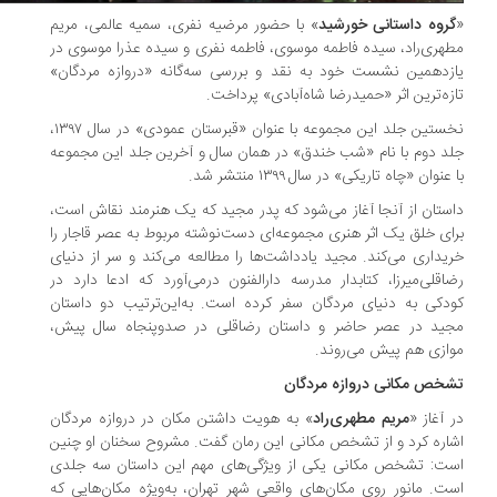
روه داستانی خورشید
» با حضور مرضیه نفری، سمیه عالمی، مریم
هری‌راد، سیده فاطمه موسوی، فاطمه نفری و سیده عذرا موسوی در
زدهمین نشست خود به نقد و بررسی سه‌گانه «دروازه مردگان»
زه‌ترین اثر «حمیدرضا شاه‌آبادی» پرداخت.
نخستین جلد این مجموعه با عنوان «قبرستان عمودی» در سال ۱۳۹۷،
د دوم با نام «شب خندق» در همان سال و آخرین جلد این مجموعه
 عنوان «چاه تاریکی» در سال ۱۳۹۹ منتشر شد.
ستان از آنجا آغاز می‌شود که پدر مجید که یک هنرمند نقاش است،
ای خلق یک اثر هنری مجموعه‌ای دست‌نوشته مربوط به عصر قاجار را
یداری می‌کند. مجید یادداشت‌ها را مطالعه می‌کند و سر از دنیای
اقلی‌میرزا، کتابدار مدرسه دارالفنون درمی‌آورد که ادعا دارد در
دکی به دنیای مردگان سفر کرده است. به‌این‌ترتیب دو داستان
جید در عصر حاضر و داستان رضاقلی در صدوپنجاه سال پیش،
ازی هم پیش می‌روند.
خص مکانی دروازه مردگان
 آغاز «
مریم مطهری‌راد
» به هویت داشتن مکان در دروازه مردگان
اره کرد و از تشخص مکانی این رمان گفت. مشروح سخنان او چنین
ت: تشخص مکانی یکی از ویژگی‌های مهم این داستان سه جلدی
ت. مانور روی مکان‌های واقعی شهر تهران، به‌ویژه مکان‌هایی که