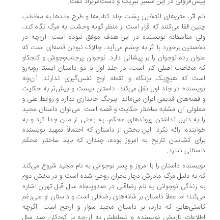
ش‌قراولی در این مسیر تبریک و دست‌مریزاد گفت.
م اثر، متن‌های انتخابی پشت جلد کتاب‌ها و طرح جلدها به مخاطب
ین القا می‌کنند که قرار است از منظر گونه وحشت به مرگ نگاه کند،
ی متأسفانه نویسنده در این هدف موفق نبوده است. آن‌چه در
ستین برخورد با اثر به چشم می‌آید، چالاک نبودن قصه‌ای است که
وان رده نوجوان را بر پیشانی دارد. نوجوان پرجنب‌وجوش و کنجکاو
 مخاطب اصلی کار است، در جلد اول با دو داستان ایستا روبه‌رو
ت که هیچ‌یک بزنگاه و نقطه اوج نفس‌گیری ندارند. آن‌چه
یسنده در جلد اول نقل می‌کند، داستان نیست و بیش‌تر به حکایت
قصه‌های قدیمی ایران می‌ماند. پیرنگ جانداری ندارد و روابط علی و
لولی آن مشابه ساختار حکایت و قصه است. می‌توان داستان مجید
 به دلیل نداشتن پیوندهای محکم، به راحتی از متن جدا کرد و به
اننده ارائه نکرد. این بخش از داستان که احتمالاً تمهید نویسنده
ای کشاندن تاریخ به امروز بوده، چندان که باید ساختار محکم
ستانی ندارد.
یسنده داستان را با امروز و پسر نوجوانی به نام مجید شروع می‌کند
 به دلیل مرگ مادرش دچار بحران روحی شده است و در بخش دوم
 زندگی نوجوانی به نام رضاقلی در صدوپنجاه سال قبل تهران اشاره
‌کند؛ اما عملاً داستان بر شانه‌های رضاقلی است و داستان او علی‌رغم
ستی‌هایی که دارد، بر داستان مجید سوار و ارجح است. اگرچه
لاعات تاریخی نویسنده و تسلطش به آن‌چه بر کودکان صد سال