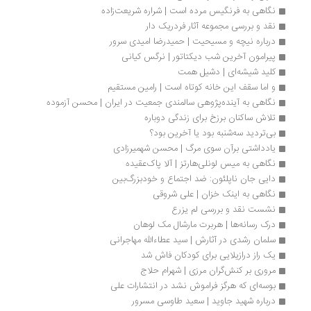
نگاهی به فرنگیس مرده است | شراره شریعت‌زاده
نقد و بررسی مجموعه آثار فردریک دار
درباره نیچه و مسیحیت | حمیدرضا امیدی سرور
پیرامون آخرین شب دیکتاتور | نرگس کیانی
کلید شیشه‌ای | دشیل همت
و اما سقف این خانه کوتاه است | رامین مستقیم
نگاهی به آینده‌پژوهی سالمندی جمعیت در ایران | محسن آزموده
تلاش ساکنان برزخ برای زندگی دوباره
بی‌تردید سه‌شنبه بود یا آخرین بود؟
یادداشتی برآن سوی مرگ | محسن شهمیرزادی
نگاهی به میس لونلی‌هارتز | آلا پاک‌عقیده
دایی جان ناپلئون: ضد اجتماع و خودبزرگ‌بین
نگاهی به اینک خزان | علی شروقی
نشست نقد و بررسی لم یزرع
درک رسانه‌ها | هربرت مارشال مک لوهان
سلمان رشدی در آثارش | سید عطاءالله مهاجرانی
یک راز درازیلایی برای کودکان فاش شد
مروری بر کنش‌گران مرزی | شهرام حلاج
بوسه‌ای که هرگز فراموش نشد در انتشارات علی
درباره شهید جاوید | سعید طاوسی مسرور