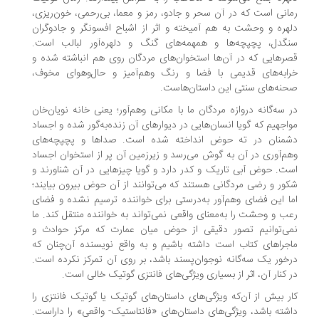
انی است که در آن سحر و جادو، رمز و معما، بی‌رحمی، خون‌ریزی،
هره و وحشت به هم آمیخته و اثر از اشباح افسونگر و جادوگران
گدل، پچپچه‌ها و همهمه‌های گنگ و دلهره‌آور لبالب است.
رهایی که در آن‌ها استخوان‌های مردگان روی هم انباشته شده و
ابه‌های قدیمی با فضا و رنگ وهم‌آمیز و حال‌وهوای مخوف،
نه‌های سنتی این داستان‌هاست.
 سه‌گانه دروازه مردگان ما با مکانی وهم‌آور؛ یعنی خانه نویان‌خان
اجهیم که گویا انسان‌هایی در دیوارهای آن زنده‌به‌گور شده و اجساد
شمنان در ته حوض انداخته شده است. صداها و پچپچه‌های
م‌آوری در آن به گوش می‌رسد و زیرزمین آن پر از استخوان اجساد
ت. حوض آبی تاریک و کدر دارد و گویا چیزهایی در آن شناورند و
ور و رضی مردگانی هستند که می‌توانند از آن حوض بیرون بیایند؛
ا این فضای وهم‌آور به‌درستی برای خواننده ترسیم نشده و فضای
ب و وحشت را به‌معنای واقعی نمی‌تواند به خواننده منتقل کند. ما
ی‌توانیم تصور دقیقی از حوض میان عمارت که مرکز حوادث و
جراهای کتاب است داشته باشیم و به واقع نویسنده آن‌چنان که
خور یک سه‌گانه نوجوان‌پسند باشد، بر روی آن تمرکز نکرده است.
 کنار آن، اثر از بسیاری ویژگی‌های فانتزی گوتیک خالی است.
ر بیش از آن‌که ویژگی‌های داستان‌های گوتیک یا گوتیک فانتزی را
شته باشد، ویژگی‌های داستان‌های «فانتاستیک- واقعی» را داراست.