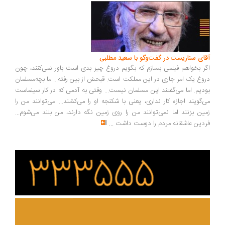
ای سناریست در گفت‌وگو با سعید مطلبی
ر بخواهم فیلمی بسازم که بگویم دروغ چیز بدی است باور نمی‌کنند، چون
وغ یک امر جاری در این مملکت است. قبحش از بین رفته... ما بچه‌مسلمان
دیم. اما می‌گفتند این مسلمان نیست... وقتی به آدمی که در کار سینماست
‌گویند اجازه کار نداری، یعنی با شکنجه او را می‌کشند... می‌توانند من را
ین بزنند اما نمی‌توانند من را روی زمین نگه دارند، من بلند می‌شوم...
دین عاشقانه مردم را دوست داشت
...