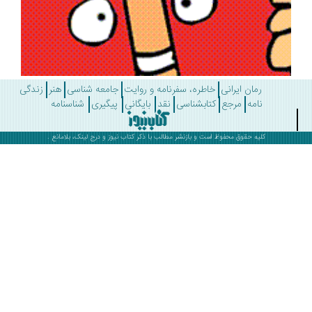
رمان ایرانی
خاطره، سفرنامه و روایت
جامعه شناسی
هنر
زندگی
نامه
مرجع
کتابشناسی
نقد
بایگانی
پیگیری
شناسنامه
کلیه حقوق محفوظ است و بازنشر مطالب با ذکر
کتاب نیوز
و درج لینک، بلامانع .