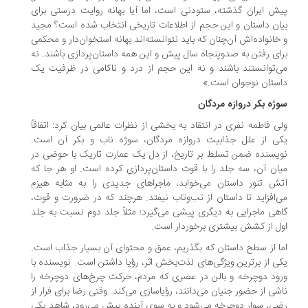
ش ایران گذشته، ستودنی است، اما آیا بهانه روایت درستی برای
ان داستان و این حجم از اطلاعات تاریخی انتخاب شده است؟ مجید
خانواده‌اش آن‌چنان که باید نتوانسته‌اند بهانه استخوان‌دار و محکمی
ای رفتن به صدوپنجاه سال پیش و این همه داستان‌پردازی باشند. نه
‌توانستند باشند و نه این حجم از درد و ناکامی در ظرفیت یک
ستان نوجوان است.»
ژه بکر دروازه مردگان
ی فاطمه نفری در انتقاد به بخشی از نظرات عالمی بیان کرد: اتفاقاً
ی از علل جذابیت دروازه مردگان، سوژه ناب و بکر آن است.
یسنده ضمن تسلط بر تاریخ، از دل یک عمارت تاریک با حوضی در
ان آن، سه جلد را با قوت داستان‌پردازی کرده است. او هر جا که
ش تنور داستان می‌خوابد، ماجراهای جدیدی را به مثابه هیزم
‌افزاید تا داستان از تب‌وتاب نیفتد. هرچند که در ضرورت و قوت،
هی ماجرایی به دیگری پیشی می‌گیرد؛ مثلاً جلد دوم نسبت به جلد
ل از کشش بیشتری برخوردار است.
ا از سطح داستان که بگذریم، عمق و محتوای آن بسیار جذاب است.
ی از برترین ویژگی‌های لذت‌بخش اثر، رؤیا داشتن است. نویسنده با
ود دوچرخه و بالن در عصری که مردم، حرکت چرخ‌های دوچرخه را
شی از حضور جنیان می‌دانند، رؤیاسازی می‌کند. وقتی رضا برای فرار از
ی، سوار دوچرخه می‌شود و به سوی آینده پیش می‌رود، شاهد یکی