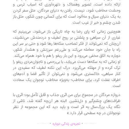
ائه داده است، تصویر وهمناک و دلهره‌آوری که اسباب ترس و
شت مخاطب شود، نیست. رفتن به دنیای مردگان، مثل سفر کردن
 یک دنیای سیال و مه‌آلود است که برای کسانی چون شکور، مثل باز
ن چشم و خبر از غیب است.
‌چنین زمانی که پای رضا به چاه تاریکی باز می‌شود، می‌بینیم که
اری از آن سیاهی و پلشتی بر روح لطیف و دردمندش می‌نشیند،
‌چنان که نمی‌تواند از فکر تصاحب سکه‌ها رها شود و حتی بر سر این
ه با جان خود معامله می‌کند و علی‌رغم سرزنش و هشدار شکور،
باره به اتاق مخفی می‌رود و این بار ریغو را هم با خود همراه می‌کند.
 زمانی که به سکه‌ها دست می‌یابد، با بی‌رحمی و ناجوان‌مردی ریغو را
ک کرده و از مهلکه می‌گریزد. درک این نکته لطیف که سفیدی در
ار سیاهی، خاکستری می‌شود و نمی‌توان از تأثیر فضا و آدم‌های
راف غفلت کرد، برای مخاطب؛ به‌ویژه مخاطب نوجوان یک سعادت
ست.
وازه مردگان در مجموع برای من اثری جذاب و قابل تأمل بود؛ اثری با
افت‌های چشم‌گیر و دل‌نشین. البته هر آن‌چه گفته شد، ناشی از
اه یک بزرگ‌سال به اثر است و باید دید که این مجموعه از نظر
جوانان در چه سطحی قرار دارد.»
.
.
..............
...............
تجربه‌ی زندگی دوباره