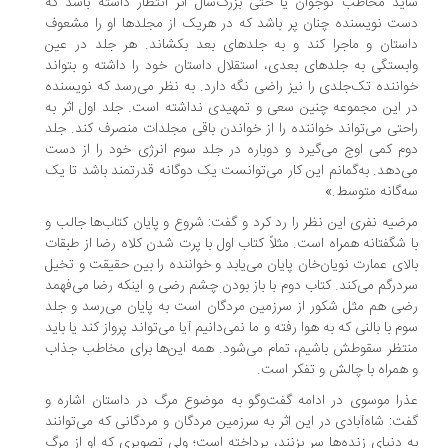
ید مخاطب نوجوان یا حتی بزرگ‌سال اثر انتظار داشته باشد که
ت نویسنده چنان پر باشد که در هریک از مجلدها او را مشعوف
ستان و ماجرا کند و به جلدهای بعد بکشاند. هر جلد در عین
بستگی به جلدهای بعدی، استقلال داستان خود را داشته و بتواند
اننده تک‌جلدی را نیز راضی نگه دارد. به نظر می‌رسد که نویسنده
 این مجموعه چنین سعی و تمهیدی نداشته است. جلد اول اثر به
حتی می‌تواند خواننده را از خواندن باقی مجلدات منصرف کند. جلد
م کمی اوج می‌گیرد و دوباره در جلد سوم انرژی خود را از دست
‌دهد. به‌گمانم این کار می‌توانست یک دوگانه قدرتمند باشد تا یک
‌گانه متوسط.»
ضیه نفری این نظر را رد کرد و گفت: شروع و پایان کتاب‌ها جالب و
 شگفتانه همراه است. مثلاً کتاب اول با پرت شدن کلاه رضا از طبقات
لای عمارت نویان‌خان پایان می‌یابد و خواننده را بین حقیقت و تخیل
درگم می‌کند. کتاب دوم با باز بودن چشم رضی و اینکه رضا می‌فهمد
ی هم مثل شکور از سرزمین مردگان است به پایان می‌رسد و جلد
م با بالنی که به هوا رفته و ما نمی‌دانیم آیا می‌تواند پرواز کند یا باید
تظر سقوطش باشیم، تمام می‌شود. همه این‌ها برای مخاطب جذاب
همراه با چالش و تفکر است.
را موسوی در ادامه گفت‌وگو به موضوع مرگ در داستان اشاره و
ت: شاه‌آبادی در این اثر به سرزمین مردگان و مردگانی که می‌توانند
 دنیای زنده‌ها سر بزنند، پرداخته است؛ ولی تصویری که او از مرگ