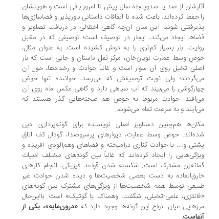
ارشان از صد یا صدوپنجاه سال پیش تا امروز باقی است و هویتشان
 حفظ کرده‌اند، باعث شده تا اتفاقات داستانی باورپذیر و فضاسازی‌ها
یرفتنی شوند. این میان آن‌چه گاهی اختلالی در دریافت تصاویر و
اها ایجاد می‌کند، ایجاز در توصیف است؛ توصیفی که در مقابل
ایت، بار بسیار کم‌تری را به دوش کشیده است. به عنوان مثال،
ضِ وسط عمارت نویان‌خان، مرکز ثقل داستان و جایی است که بار
لی تخیل روی آن سوار است و غالباً حوادث و رخدادها، حول آن
ی‌گردند؛ ولی نوبت توصیفش که می‌رسد، خواننده تنها حوض
ارگوشی را می‌بیند که آب سیاهی دارد و گاهی عکس ماه روی آن
‌افتد. حوادث مربوط به حوض هم صحنه‌هایی گذرا هستند که
‌آیند و به سرعت تمام می‌شوند.
ان‌ها هم‌چنین دستاویز اصلی نویسنده برای گونه‌پردازی ادبی
ه‌اند. حوض وسط عمارت، دیوارهای پرسروصدا، گودال کف اتاق
تی و… با حوادث کناری درآمیخته و فضاهای وهم‌آلودی آفریده و
ژگی‌هایی را ایجاد کرده‌اند که غالباً بین گونه‌های مختلف ادبیات
انه‌زن مشترک است. شکسته شدن قواعد فیزیکی، انجام کارهای
ارق‌العاده به دست بعضی شخصیت‌ها و دیده شدن حوادث غیر
یعی توسط همه شخصیت‌ها از ویژگی‌های مشترک بین گونه‌های
انتزی، علمی-تخیلی، شگفت، وهمناک یا گوتیک» است. بااین‌حال
زهایی میان انواع این گونه‌ها وجود دارد که
«درون‌مایه»، یکی از
هاست.