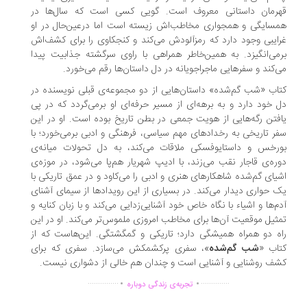
رمان داستانی معروف است. گویی کسی است که سال‌ها در
سایگی و همجواری مخاطب‌اش زیسته است اما درعین‌حال در او
ایبی وجود دارد که رمزآلودش می‌کند و کنجکاوی را برای کشف‌اش
می‌انگیزد. به همین‌خاطر همراهی با راوی سرگشته جذابیت پیدا
‌کند و سفرهایی ماجراجویانه در دل داستان‌ها رقم می‌خورد.
اب «شب گم‌شده» داستان‌هایی از دو مجموعه‌ی قبلی نویسنده در
 خود دارد و به برهه‌ای از مسیر حرفه‌ای او برمی‌گردد که در پی
فتن رگه‌هایی از هویت جمعی در بطن تاریخ بوده است. او در این
ر تاریخی به رخدادهای مهم سیاسی، فرهنگی و ادبی برمی‌خورد؛ با
رخس و داستایوفسکی ملاقات می‌کند، به دل تحولات میانه‌ی
ره‌ی قاجار نقب می‌زند، با ادیپ شهریار هم‌پا می‌شود، در موزه‌ی
یای گم‌شده شاهکارهای هنری و ادبی را می‌کاود و در عمق تاریکی با
 حواری دیدار می‌کند. در بسیاری از این رویدادها از سیمای آشنای
م‌ها و اشیاء با نگاه خاص خود آشنایی‌زدایی می‌کند و با زبان کنایه و
ثیل موقعیت آن‌ها برای مخاطب امروزی ملموس‌تر می‌کند. او در این
ه دو همراه همیشگی دارد؛ تاریکی و گمگشتگی. این‌هاست که از
اب «
شب گم‌شده
»، سفری پرکشمکش می‌سازد. سفری که برای
ف روشنایی و آشنایی است و چندان هم خالی از دشواری نیست.
.
.
...............
..............
تجربه‌ی زندگی دوباره