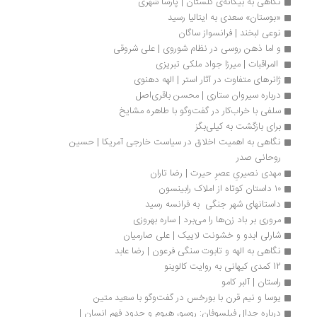
نگاهی به بیگانه‌ی گلستان | پارسا شهری
«بوستان» سعدی به ایتالیا رسید
نوعی لبخند | فرانسواز ساگان
و اما ذهن روسی در نظام شوروی | علی شروقی
 المراقبات | میرزا جواد ملکی تبریزی
ژانرهای متفاوت در آثار استر | الهه دهنوی
درباره سیروان ستاری | ​​​​​​​محسن باقری‌اصل
سلفی با خراب‌کار در گفت‌وگو با طاهره مشایخ
برای بازگشت به کیلی‌بگز
نگاهی به اهمیت اخلاق در سیاست خارجی آمریکا | حسین 
روحانی صدر
مهدی نصیریِ عصرِ حیرت | رضا تاران
۱۰ داستان کوتاه از املاک رابینسون
داستانهای شهر جنگی  به فرانسه رسید
مروری بر باد زن‌ها را می‌برد | ساره بهروزی
شارلی ابدو و خشونت لاییک | علی صارمیان
نگاهی به الهه و تابوت سنگی فرعون | رضا عابد
12 کمدی کیهانی به روایت کالوینو 
راستان | آلبر کامو
یوسا و نیم قرن با بورخس در گفت‌وگو با سعید متین
درباره جدال فیلسوفان: روسو، هیوم و حدود فهم انسان | 