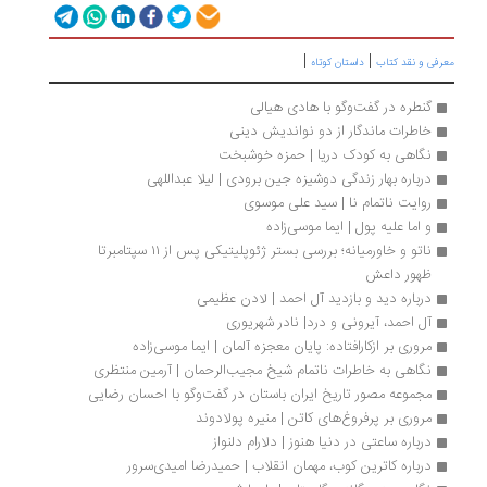
|
|
رفی و نقد کتاب
داستان کوتاه
گنطره در گفت‌وگو با هادی هیالی
خاطرات ماندگار از دو نواندیش دینی
نگاهی به کودک دریا | حمزه خوشبخت
درباره بهار زندگی دوشیزه جین برودی | لیلا عبداللهی
روایت ناتمام نا | سید علی موسوی
و اما علیه پول | ایما موسی‌زاده
ناتو و خاورمیانه؛ بررسی بستر ژئوپلیتیکی پس از ۱۱ سپتامبرتا 
ظهور داعش
درباره دید و بازدید آل احمد | لادن عظیمی
آل احمد، آیرونی و درد| نادر شهریوری
مروری بر ازکارافتاده: پایان معجزه آلمان | ایما موسی‌زاده 
نگاهی به خاطرات ناتمام شیخ مجیب‌الرحمان | آرمین منتظری
مجموعه مصور تاریخ ایران باستان در گفت‌وگو با احسان رضایی
مروری بر پرفروغ‌های کاتن | منیره پولادوند
درباره ساعتی در دنیا هنوز | دلارام دلنواز
درباره کاترین‌ کوب، مهمان انقلاب | حمیدرضا امیدی‌سرور