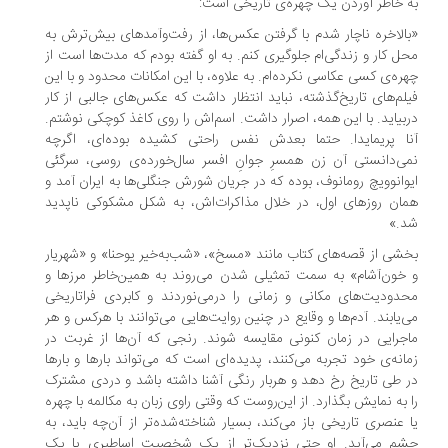
 خاطر آوردن یک چهره‌ی تاریخی است:
الاخره ناچار شدم با گرفتن عکس‌ها، از رفت‌وآمدهای بیش‌ترش به
ل کار و زندگی‌ام جلوگیری کنم. به او گفته بودم که مدت‌ها است از
ره‌ی کسی عکاسی نکرده‌ام. به علاوه، با این امکانات محدود و با این
لم‌های تاریخ‌گذشته، نباید انتظار داشت که عکس‌های جالبی از کار
بیاید. با این همه، اصرار داشت. اسم‌اش را روی کاغذ کوچکی نوشتم.
ا پریمایدا. حتما بعدش نفس راحتی کشیده بوده‌ای، اگرچه
ی‌‌دانستی آن زن همسرِ جوانِ افسر سال‌خورده‌ی روسی، سرگئی
وانوویچ رومانوف، بوده که در جریان شورش جنگلی‌ها به ایران آمد و
ان روزهای اول، در خلال مذاکرات‌اش، به شکل مشکوکی ناپدید
.»
شی از قصه‌های کتاب مانند «مسخ»، «شب‌به‌خیر یوحنا» و «شهریار
خون‌آشام» به سمت تمثیلی شدن می‌روند به همین‌خاطر مرزها و
دودیت‌های مکانی و زمانی را درمی‌نوردند و کابردی فراتاریخی
‌یابند. آدم‌ها و وقایع در چنین روایت‌هایی می‌توانند با هرکس و هر
جرایی در زمان کنونی مقایسه شوند. رنجی که آن‌ها از غربت در
انه‌ی خود تجربه می‌کنند، پدیده‌ای است که می‌تواند بارها و بارها
 طی تاریخ رخ دهد و هربار رنگی آشنا داشته باشد و دردی مشترک
 به نمایش بگذارد. از این‌روست که وقتی راوی زبان به مکالمه با چهره
 عنصری تاریخی باز می‌کند، بسیار شناخته‌شده‌تر از آن‌چه باید، به
م می‌آید. او حتی نزدیک‌تر از یک شخصیت اساطیری یا یک