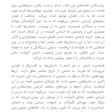
ایت‌گران قصه‌های این کتاب مدام درصدد یافتن سرنخ‌هایی برای
اخت و تحلیل این شرایط غریب‌اند. توصیف موقعیت‌ها گرچه موجز
ت، اما به درک فضای موجود کمک می‌کند. مخاطب از همان
رهای ابتدایی داستان می‌فهمد که با چه نوع گم‌گشتگی مواجه
ت و مسأله‌ی شخصیت اصلی با آن چیست. داستان‌ها اغلب با
ویری کلی از وضعیتی که انسانی گم‌شده در آن گرفتار است، آغاز
‌شود. گرچه لازمه‌ی ساخته شدن فضای غریب، وهم‌آلودی و گنگی
 است، اما در این داستان‌‌ها غالب عناصر آشنا و واضح‌اند و در عین
افیتی که در هرکدام از آن‌هاست، دنیایی از بیگانگی با خود به همراه
رند. این تناقض به بغرنج شدن وضعیت انسان گم‌شده دامن
‌زند و چالش‌اش را با جهان پیرامون جذاب‌تر می‌کند.
صیت اصلی در هر کدام از داستان‌ها، به گفت‌وگو با افرادی
‌پردازد که هریک به بخشی از تاریخ معاصر تعلق دارند. آن‌ها
ره‌هایی ماندگار و مؤثر در بسیاری از رخدادهای یک قرن اخیرند که
نون در ماجراهایی حضور دارند که بازیگران محوری قصه نیز در آن
فتارند. زندگی آدم‌ها در دوره‌های مختلف تاریخی به‌واسطه‌ی این
ستان‌هاست که به هم گره خورده است. این‌گونه است که مردی از
ره‌ی حاضر، عشقی گم‌شده را در سیمای زنی روس می‌یابد که در
زگار خود، مهره‌ای تأثیرگذار در تحولات سیاسی بوده و داستان
ادآوری» را رقم می‌زند که گویی رجوع به یک حافظه‌ی جمعی برای