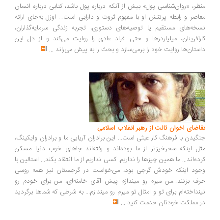
ظر، «روان‌شناسی پول» بیش از آنکه درباره پول باشد، کتابی درباره انسان
اصر و رابطه پرتنش او با مفهوم ثروت و دارایی است... اوزل به‌جای ارائه
خه‌های مستقیم یا توصیه‌های دستوری، تجربه زندگی سرمایه‌گذاران،
رآفرینان، میلیاردرها و حتی افراد عادی را روایت می‌کند و از دل این
ستان‌ها روایت خود را برمی‌سازد و بحث را به پیش می‌راند
...
اضای اخوان ثالث از رهبر انقلاب اسلامی
گیدن با فرهنگ کار عبثی است... این برادران آریایی ما و برادران وایکینگ،
ل اینکه سحرخیزتر از ما بوده‌اند و رفته‌اند جاهای خوب دنیا مسکن
ده‌اند... ما همین چیزها را نداریم. کسی نداریم از ما انتقاد بکند... استالین با
ود اینکه خودش گرجی بود، می‌خواست در گرجستان نیز همه روسی
ف بزنند...من میرم رو میندازم پیش آقای خامنه‌ای، من برای خودم رو
نداخته‌ام برای تو و امثال تو میرم رو میندازم... به شرطی که شماها برگردید
 مملکت خودتان خدمت کنید
...