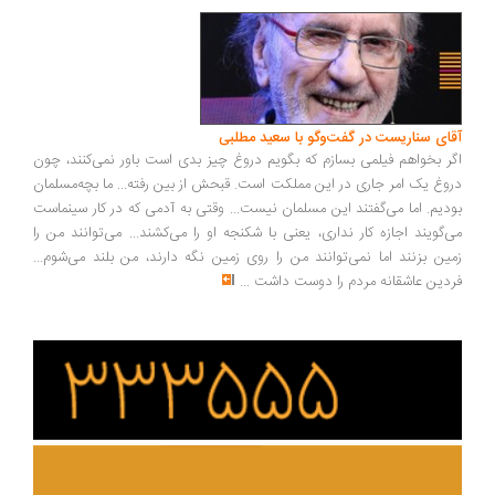
ای سناریست در گفت‌وگو با سعید مطلبی
ر بخواهم فیلمی بسازم که بگویم دروغ چیز بدی است باور نمی‌کنند، چون
وغ یک امر جاری در این مملکت است. قبحش از بین رفته... ما بچه‌مسلمان
دیم. اما می‌گفتند این مسلمان نیست... وقتی به آدمی که در کار سینماست
‌گویند اجازه کار نداری، یعنی با شکنجه او را می‌کشند... می‌توانند من را
ین بزنند اما نمی‌توانند من را روی زمین نگه دارند، من بلند می‌شوم...
دین عاشقانه مردم را دوست داشت
...