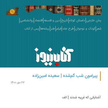
ان خارجی
داستان کوتاه
تاریخ
دین و فلسفه
اقتصاد
روانشناسی
ر
کودک و نوجوان
طرح جلد
فیلم
طنز
ریشه‌ها
پس از کتاب
پیرامون شب گم‌شده | سعیده امین‌زاده
22 مهر 1400
نایانی که غریبه شدند | الف