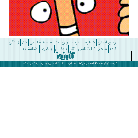
رمان ایرانی
خاطره، سفرنامه و روایت
جامعه شناسی
هنر
زندگی
نامه
مرجع
کتابشناسی
نقد
بایگانی
پیگیری
شناسنامه
کلیه حقوق محفوظ است و بازنشر مطالب با ذکر
کتاب نیوز
و درج لینک، بلامانع .