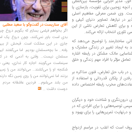
ور، مدیر اجرایی مؤسسه بین‌المللی
تاب طی 14 فصل به تمام آنچه زوجین برای تقویت، بازسازی یا
ه است. وی ضمن معرفی مفاهیم اصلی
ذیر در نیازها، تصاویر دنیای کیفی و
آقای سناریست در گفت‌وگو با سعید مطلبی
ده و برای کاهش تعارض ناشی از این
اگر بخواهم فیلمی بسازم که بگویم دروغ چی
سی تئوری انتخاب ارائه می‌کند.
بدی است باور نمی‌کنند، چون دروغ یک امر
مانی ساختارمند را توضیح می‌دهد که
جاری در این مملکت است. قبحش از بین
د به ایجاد تغییر در زندگی مشترک و
رفته... ما بچه‌مسلمان بودیم. اما می‌گفتند ای
شناسایی مالک مشکل در رابطه اشاره
مسلمان نیست... وقتی به آدمی که در کار
تعامل مؤثر با افراد مهم زندگی و خلق
سینماست می‌گویند اجازه کار نداری، یعنی ب
شکنجه او را می‌کشند... می‌توانند من را زمی
 در باب حل تعارض، فنون مذاکره بر
بزنند اما نمی‌توانند من را روی زمین نگه دارند
رفتن از پلکان قدردانی و استفاده از
من بلند می‌شوم... فردین عاشقانه مردم را
 عادت‌های مخرب رابطه اختصاص داده
دوست داشت
...
ی درون‌نگری و شناخت خود و دیگران
سپس توصیه‌هایی را برای افرادی که در
درنهایت تمرین‌هایی را برای بهبود و
روف است که اغلب در مراسم ازدواج