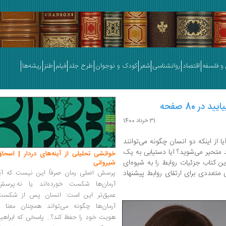
و فلسفه
اقتصاد
روانشناسی
شعر
کودک و نوجوان
طرح جلد
فیلم
طنز
ریشه‌ها
در 80 صفحه
31 خرداد 1400
 از اینکه دو انسان چگونه می‌توانند
د متحیر می‌شوید؟ آیا دستیابی به یک
خوانشی تحلیلی از آینه‌های دردار | اسحاق
ین کتاب جزئیات روابط را به شیوه‌ای
شیروانی
 متعددی برای ارتقای روابط پیشنهاد
پرسش اصلی رمان صرفاً این نیست که آیا
آرمان‌ها شکست خورده‌اند یا نه.پرسش
عمیق‌تر این است: انسان پس از شکست
آرمان‌ها چگونه می‌تواند همچنان معنا و
هویت خود را حفظ کند؟... پاسخی که ابراهی