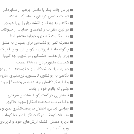
براش وقت‌ بذار یا دانش پرهیز از شتابزدگی
تربیت جنسی کودکان به قلم رگینا فینکه
نگاهی به یونگ و نقشه روان | پریا حیدری
قوانین، مقررات و نهادهای حمایت از حیوانا
به زندگی‌ات گند نزن، دوباره منتشر شو!
مصرف کمی روانشناسی برای رسیدن به عشق
چگونه مانند امپراتور مارکوس اورلیوس فکر کنی
برای بار هفتم: خشمگین می‌شویم! چه کنیم؟
شجاعت منفور بودن در 288 صفحه
درباره سیاست شادکامی و حکومت‌ها | علی غزا
نگاهی به روانکاوی تالستوی: زن‌ستیزی، مازوخ
و اما به کودکانمان چه هدیه می‌دهیم؟ | جواد ‮
وقتی که یالوم خود را یافت!
قصه‌تراپی در گفت‌وگو با  شاهین شرافتی 
و اما در باب شجاعت اسکار | مجید خاکپور
جراحی زیبایی، اختلال بدریخت‌انگاری بدن و ر
مطالعات کودکی در گفت‌وگو با علیرضا کرمانی
ویریا آدینه وند