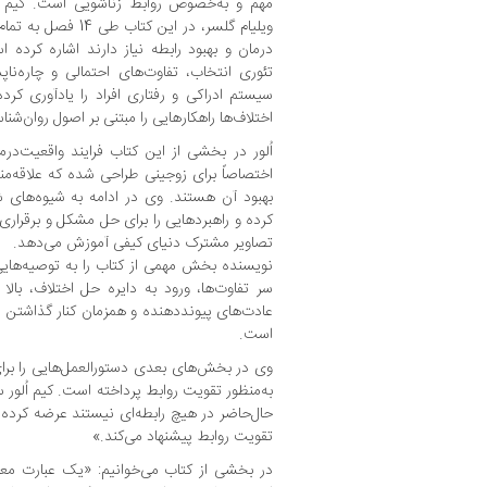
مهم و به‌خصوص روابط زناشویی است. کیم اُل
ویلیام گلسر، در این ک
درمان و بهبود رابطه نیاز دارند اشاره کرد
تئوری انتخاب، تفاوت‌های احتمالی و چاره‌ناپ
سیستم ادراکی و رفتاری افراد را یادآوری کر
اختلاف‌ها راهکارهایی را مبتنی بر اصول روان‌شنا
اُلور در بخشی از این کتاب فرایند واقعیت‌در
اختصاصاً برای زوجینی طراحی شده که علاقه‌من
بهبود آن هستند. وی در ادامه به شیوه‌های 
کرده و راهبردهایی را برای حل مشکل و برقراری 
تصاویر مشترک دنیای کیفی آموزش می‌دهد.
نویسنده بخش مهمی از کتاب را به توصیه‌هایی
سر تفاوت‌ها، ورود به دایره حل اختلاف، بالا 
عادت‌های پیونددهنده و همزمان کنار گذاشتن
است.
وی در بخش‌های بعدی دستورالعمل‌هایی را برا
به‌منظور تقویت روابط پرداخته است. کیم اُلور 
حال‌حاضر در هیچ رابطه‌ای نیستند عرضه کرده و 
تقویت روابط پیشنهاد می‌کند.»
در بخشی از کتاب می‌خوانیم: «یک عبارت مع