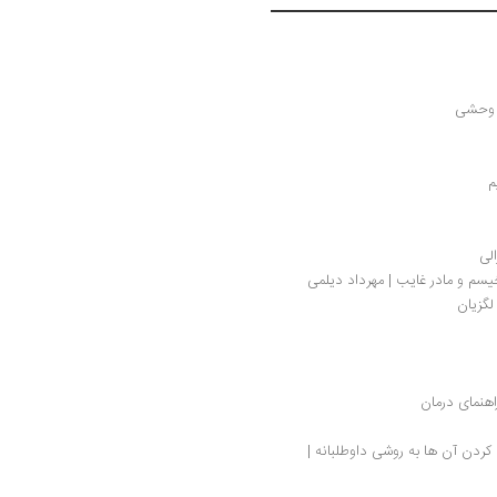
ت وحشی
م
لی
یسم و مادر غایب | مهرداد دیلمی
لگزیان 
اهنمای درمان
درباره دهش: کشف ارزش‌های خود و کاربردی کردن آن ها به روشی داوطلبانه | 