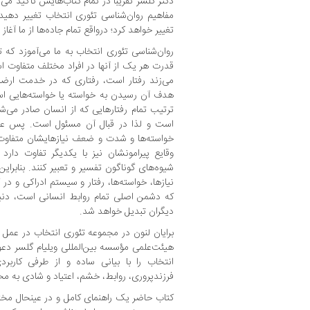
دکتر گلسر تقریباً در تمام کتاب‌هایش تأکید می‌
مفاهیم روان‌شناسی تئوری انتخاب تغییر دهید به
تغییر خواهد کرد؛ درواقع تمام جاده‌ها از ما آغاز
روان‌شناسی تئوری انتخاب به ما می‌آموزد که تم
قدرت هر یک از آنها در افراد مختلف متفاوت است
می‌زند رفتار است، رفتاری که در خدمت ارضا
هدف آن رسیدن به خواسته یا خواسته‌هایی است 
ترتیب تمام رفتارهایی که از انسان صادر می‌
است و لذا در قبال آن مسئول است. پس علت 
خواسته‌ها و شدت و ضعف نیازهایشان متفاوت ا
وقایع پیرامونشان نیز با یکدیگر تفاوت دار
شیوه‌های گوناگون تفسیر و تعبیر کنند. بنابرای
نیازها، خواسته‌ها، رفتار و سیستم ادراکی و در
که دشمن اصلی تمام روابط انسانی است، دنیا 
دیگران تبدیل خواهد شد.
برایان لنون در مجموعه تئوری انتخاب در عمل ا
هیئت‌علمی مؤسسه بین‌المللی ویلیام گلسر دعو
انتخاب را با بیانی ساده و از طرفی کاربر
فرزندپروری، روابط، خشم، اعتیاد و شادی به مخ
کتاب حاضر یک راهنمای کامل و در عین­حال مختص