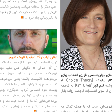
برمی‌گزیند، نه پیروزی است و نه تسلیم. ا
راهی دیگر را انتخاب می‌کند: پذیرفتن شکس
تاریخی، بدون آنکه به خیانت، گریز از واقعی
یا انکار زندگی پناه ببرد
...
اونای آرام در گفت‌وگو با فاروک شهیچ‭
گویی انسان‌ها ترمزِ خود را از دست داده‌اند 
آن کُدِ اخلاقی که نگهبان عقل سلیم بود،
فروریخته است. در دنیای امروز، همه
مای روان‌شناسی تئوری انتخاب برای
می‌خواهند فاشیست باشند؛ یعنی می‌خواهند
ر بیایید
» [A Choice Theory
نفرت، محورِ زندگی‌شان باشد... ما با گوشت 
کیم الور
[Kim Olver] به ترجمه
پوست خود احساس کردیم «دیگری» بودن
80 صفحه به بهای 25 هزار تومان از سوی انتشارات ارجمند روانه بازار
چه معنایی دارد... نوشتن پاسخی است به
بی‌عدالتی‌هایی که ما را احاطه کرده‌اند، و د
 خلاصه‌ای است که با هدف کمک به
عین حال، ستایشی است از زیبایی زندگی و
شان با استفاده از اصول تئوری انتخاب