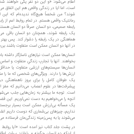
اعلام می‌شود: «و این دو نفر یکی خواهند ش
است، اما آیا در زندگی واقعی هم این اتفاق می‌
شوند؟ من شخصاً هیچ‌گاه ندیده‌ام که این ا
رمانتیک واقعی هستم. در تمام روابط اعم از راب
رابطه صمیمی، دو انسان صرفاً دو انسان هستند 
یک رابطه شوند، همچنان دو انسان باقی می‌
هماهنگی در یک رابطه را دشوار کند. پس بهتر 
در آنها دو انسان ممکن است متفاوت باشند برر
انسان‌ها ممکن است نیازهای ناسازگار داشته ب
بخواهند. آنها با تجاربِ زندگیِ متفاوت و اساسِ
انسان‌ها سیستم‌های ارزشی متفاوت یا حداقل
ارزش‌ها را دارند. ویژگی‌های شخصی که ما را من
یک طوفان کامل را برای بروز ناهماهنگی در ر
پیشرفت‌ها در علوم اعصاب می‌دانیم که مغز ا
است. توجه ما بیشتر به زمان‌هایی جلب می‌شو
آنچه را می‌خواهیم به دست نمی‌آوریم. این قض
یک مسأله بی‌ارزش ممکن است بسیار برجسته 
نداریم، چیزهای بی‌شماری که دوست داریم اغل
می‌شوند یا به پس‌زمینه زندگی‌مان فرستاده می
در پشت جلد کتاب نیز آمده است: «آیا روابط 
از اینکه دو انسان چگونه می‌توانند بیشتر اوقا