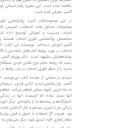
نگاشته شده است. این نظریه رفتار انسانی توس
گلسر، معرفی شده است.
در این مجموعه‌کتاب کاربرد روانشناسی تئور
موضوعات متداول مانند اضطراب، استرس، افسر
اعتیاد، مدیریت و آموزش توضیح داده شد
متخصص روانشناسی تئوری انتخاب هستند و هم
گلسر آموزش دیده‌اند. نویسنده این کتاب، کیم ا
انتخاب در مورد روابط کتاب‌های متعددی را تأ
نوشته‌هایش مشهود است. دکتر ویلیام گلسر ب
رسید که روابط سالم برای شادیِ فردی مسئله‌
جدید را از منظر تئوری انتخاب در باب روابط در ا
مترجم در بخشی از مقدمه کتاب می‌نویسد: «تئو
گلسر، روان‌شناسی جدید آزادی فردی، دریچه‌ای
به ساده‌ترین شیوه ممکن فراهم می‌کند. مفاهیم
آنها بسیار ساده اما کاربست آنها در زندگی
دانشگاه‌ها و رسانه‌ها ما را به‌گونه‌ای دیگر آم
زندگی جز با تمرین مستمر و کنار گذاشتن عادت
بود. هرچند اگر استفاده از اصول و فنون روان
نظام رفتاری افراد تبدیل شود دیگر نمی‌توان به ش