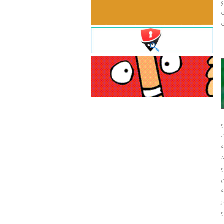
و
ت
ت
و
و
ر