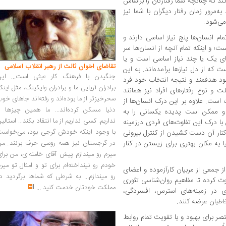
کند که چنانچه شما رفتارتان را براساس
‌مرور زمان رفتار دیگران با شما نیز
 می‌شود.
ام انسان‌ها پنج نیاز اساسی دارند و
؛ و اینکه تمام آنچه از انسان‌ها سر
ی یک یا چند نیاز اساسی است و یا
تقاضای اخوان ثالث از رهبر انقلاب اسلامی
که از دل نیازها برآمده‌اند. به این
جنگیدن با فرهنگ کار عبثی است... این
شود هدفمند و نتیجه انتخاب خود فرد
برادران آریایی ما و برادران وایکینگ، مثل اینک
و نوع رفتارهای افراد نیز همانند
سحرخیزتر از ما بوده‌اند و رفته‌اند جاهای خو
ست. علاوه بر این درک انسان‌ها از
دنیا مسکن کرده‌اند... ما همین چیزها را
د و ممکن است پدیده یکسانی را به
نداریم. کسی نداریم از ما انتقاد بکند... استالی
ن با درک این تفاوت‌های فردی درزمینه
با وجود اینکه خودش گرجی بود، می‌خواست
 کنار آن دست کشیدن از کنترل بیرونی
به مکان بهتری برای زیستن در کنار
در گرجستان نیز همه روسی حرف بزنند...من
میرم رو میندازم پیش آقای خامنه‌ای، من برا
خودم رو نینداخته‌ام برای تو و امثال تو میر
ز جمعی از مربیان کارآزموده و اعضای
رو میندازم... به شرطی که شماها برگردید د
ت کرده تا مفاهیم روان‌شناسی تئوری
مملکت خودتان خدمت کنید
...
دی در زمینه‌های استرس، افسردگی،
اطبان عرضه کنند.
ر برای بهبود و یا تقویت تمام روابط