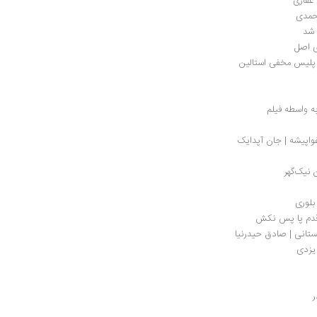
غفاری
محمدی
 شد
ی اصل
ی پلیس مخفی استالین
ه واسطه فیلم
غواپیشه | جان آپدایک
 نیک‌گهر
 قدم پا پس نکش
تانی | صادق حیدرنیا
 یزدی
ر