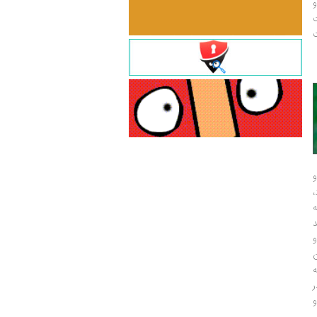
و
ت
ت
و
و
ر