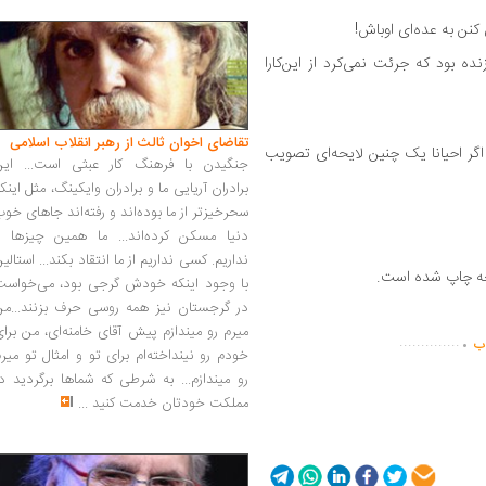
کنن به عده‌ای اوباش!
زنده بود که جرئت نمی‌کرد از این‌کارا
تقاضای اخوان ثالث از رهبر انقلاب اسلامی
ر احیانا یک چنین لایحه‌ای تصویب
جنگیدن با فرهنگ کار عبثی است... این
برادران آریایی ما و برادران وایکینگ، مثل اینک
سحرخیزتر از ما بوده‌اند و رفته‌اند جاهای خو
دنیا مسکن کرده‌اند... ما همین چیزها را
نداریم. کسی نداریم از ما انتقاد بکند... استالی
با وجود اینکه خودش گرجی بود، می‌خواست
در گرجستان نیز همه روسی حرف بزنند...من
.
میرم رو میندازم پیش آقای خامنه‌ای، من برا
..............
اب
خودم رو نینداخته‌ام برای تو و امثال تو میر
رو میندازم... به شرطی که شماها برگردید د
مملکت خودتان خدمت کنید
...