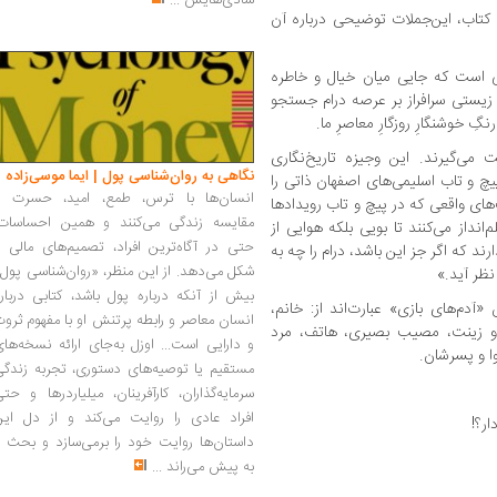
شادی‌هایش
...
 کتاب، این‌جملات توضیحی درباره آن
 است که جایی میان خیال و خاطره
ز زیستی سرافراز بر عرصه درام جست‏جو
نگِ خوش‏نگارِ روزگارِ معاصرِ ما.
 می‏‌گیرند. این وجیزه تاریخ‌‏نگاری
نگاهی به روان‌شناسی پول | ایما موسی‌زاده
و تاب اسلیمی‏‌های اصفهان ذاتی را
انسان‌ها با ترس، طمع، امید، حسرت و
های واقعی که در پیچ و تاب رویدادها
مقایسه زندگی می‌کنند و همین احساسات،
‌انداز می‏‌کنند تا بویی بلکه هوایی از
حتی در آگاه‌ترین افراد، تصمیم‌های مالی ر
د که اگر جز این باشد، درام را چه به
شکل می‌دهد. از این منظر، «روان‌شناسی پول
نظر آید.»
بیش از آنکه درباره پول باشد، کتابی دربار
م‌های بازی» عبارت‌اند از: خانم،
انسان معاصر و رابطه پرتنش او با مفهوم ثرو
ن و زینت، مصیب بصیری،‌ هاتف، مرد
و دارایی است... اوزل به‌جای ارائه نسخه‌ها
مستقیم یا توصیه‌های دستوری، تجربه زندگی
سرمایه‌گذاران، کارآفرینان، میلیاردرها و حت
افراد عادی را روایت می‌کند و از دل این
ار؟!
داستان‌ها روایت خود را برمی‌سازد و بحث ر
به پیش می‌راند
...