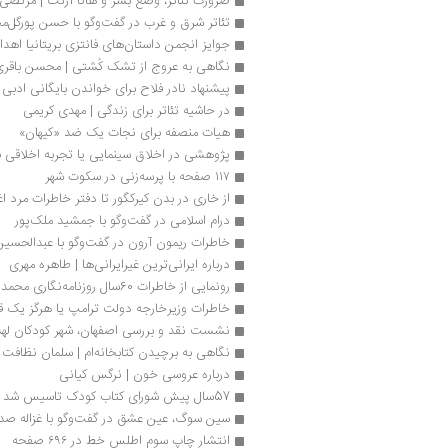
ضرورت تئاتر، وضع بشر و هانا آرنت | مرتضی 
تئاتر شرق و غرب در گفت‌وگو با حسن‌ پورگل‌
جوایز انجمن داستان‌های فانتزی بریتانیا اهدا
نگاهی به عروج از تشک کُشتی | محسن باقر
پیشنهاد نادر فلاح برای خواندن بایگانی ادب
در حاشیه تئاتر برای زندگی | مهدی کریمی
هیات منصفه برای نجات یک ضد «کیهان»
پژوهشی در اخلاق سینمایی یا تجربه اخلاقی ب
۱۱۷ صفحه با پرسه‌زنی در سکوت شهر
از خاری در بدن کیرکگور تا دفتر خاطرات مرد ا
درام اسلامی در گفت‌وگو با جمشید ملک‌پور
خاطرات ریمون آرون در گفت‌وگو با عبدالحسین
درباره ایرانی‌ترین غیرایرانی‌ها | طاهره مهری
رونمایی از خاطرات 60سال روزنامه‌نگاری محمد بلوری
خاطرات وزیرخارجه دولت ترامپ یا هرگز یک
نشست نقد و بررسی اصفهان، شهر کودکان لهس
نگاهی به برچیدن کتابخانه‌ام | سلمان نظافت
درباره عروسی خون | نرگس کیانی
57سال پیش شورای کتاب کودک تاسیس شد
سین سوگ، عین عشق در گفت‌وگو با غزاله صد
انتشار چاپ سوم اطلس خط در ۶۹۶ صفحه