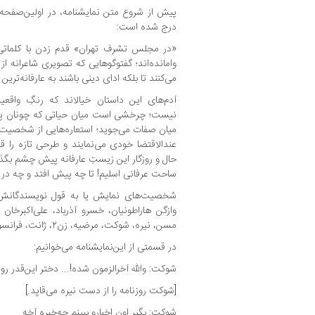
پیش‌ از شروع متن نمایشنامه، در اولین‌صفحه
درج شده است:
«در مجلس تشرف تهران» قدم زدن با کلماتی
وامانده‏‌اند؛ گفت‏وگوهایی که تصویری شاعرانه ا
می‏‌کنند تا بلکه ادای دینی باشند به عارفانه‌‏ترین ر
آدم‌‏های این داستان خیال‏اند که رنگِ واقعیت
نیست؛ چرخشی است میان حیاتی که چونان پیچ 
میان صفات می‏‌جوید؛ استعاره‌‏هایی از شخصیت‌‏
عندالاقتضا خودی می‌‏نمایند و طرحی تازه را قلم‏
حال و روزگار این زیستِ عارفانه پیش چشم بگذارن
ساحت عرفانی اسلیم! تا چه پیش افتد و چه در 
شخصیت‌های نمایش یا به قول نویسندگانش «آد
وازگن هاراطونیان، خسرو آذرباد، علی‌اکبرخا
مسن، نیره، شوکت،‌ مرضیه، زن۲، ژانت، فرانسوا و پسرشان.
در قسمتی از این‌نمایشنامه می‌خوانیم:
شوکت: والله آخرالزمون شده!... دختر این‌قدر رود
[شوکت روزنامه را از دست نیره می‌قاپد.]
شوکت: بگیر اون اخبارو ببینم چه‌خبره آخه.