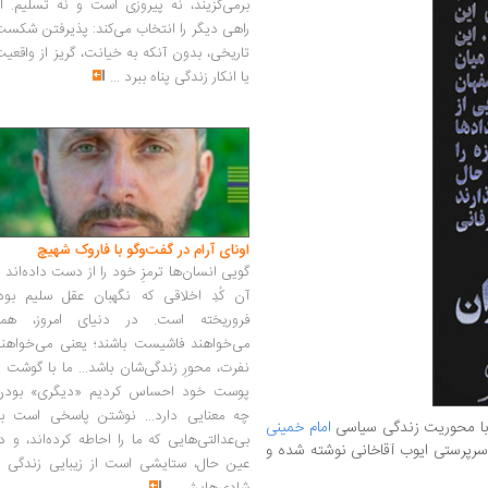
برمی‌گزیند، نه پیروزی است و نه تسلیم. ا
راهی دیگر را انتخاب می‌کند: پذیرفتن شکس
تاریخی، بدون آنکه به خیانت، گریز از واقعی
یا انکار زندگی پناه ببرد
...
اونای آرام در گفت‌وگو با فاروک شهیچ‭
گویی انسان‌ها ترمزِ خود را از دست داده‌اند 
آن کُدِ اخلاقی که نگهبان عقل سلیم بود،
فروریخته است. در دنیای امروز، همه
می‌خواهند فاشیست باشند؛ یعنی می‌خواهند
نفرت، محورِ زندگی‌شان باشد... ما با گوشت 
پوست خود احساس کردیم «دیگری» بودن
چه معنایی دارد... نوشتن پاسخی است به
ه با محوریت زندگی سیاسی
امام خمینی
بی‌عدالتی‌هایی که ما را احاطه کرده‌اند، و د
سرپرستی ایوب آقاخانی نوشته شده و
عین حال، ستایشی است از زیبایی زندگی و