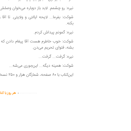
نیره: رو چشمم. لابد باز دوباره می‌خوان وصلش 
شوکت: بفرما... لایحه ایالتی و ولایتی. تا آقا 
بکنه.
نیره: گمونم پیداش کردم.
شوکت: خوب خاطرم هست آقا پیغام دادن که اگ
بشه، فتوای تحریم می‌دن.
نیره: گرفت... گرفت...
شوکت: همینه دیگه... این‌جوری می‌شه...
این‌کتاب با ۸۰ صفحه، شمارگان هزار و ۲۵۰ نسخه چاپ شده است.
.
...............
هر روز با کت