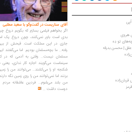
ُپی
آقای سناریست در گفت‌وگو با سعید مطلبی
اگر بخواهم فیلمی بسازم که بگویم دروغ چی
ی هروی
بدی است باور نمی‌کنند، چون دروغ یک امر
‌های تو دِه
جاری در این مملکت است. قبحش از بین
خ عقل | محسن بدرقه
رفته... ما بچه‌مسلمان بودیم. اما می‌گفتند ای
زاده
مسلمان نیست... وقتی به آدمی که در کار
سینماست می‌گویند اجازه کار نداری، یعنی ب
شکنجه او را می‌کشند... می‌توانند من را زمی
بزنند اما نمی‌توانند من را روی زمین نگه دارند
ربان‌زاده
من بلند می‌شوم... فردین عاشقانه مردم را
دوست داشت
...