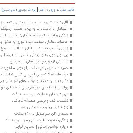
|
|
|
خاطره، سفرنامه‌ و روایت
هنر
روح الله موسوی (امام خمینی)
قالی‌های عشایری جنوب ایران به روایت جیمز ا
 استادان و نااستادانم به پله‌‌ی هشتم رسیدند
زندگی و آثار مخترع خط توأمان: مجنون رفیق
خاطرات معلمان نهضت سوادآموزی به عشق بچه
زیبایی‌شناسی فیلم‌ها و تأملی در فلسفه تاری
پیرامون دوران‌های زندگی انسان | سعیده امین‌
 گلچینی از بهترین آموزه‌های معصومین
حمید سمندریان در ملاقات با بانوی سالخورده 
درک فلسفه شکسپیر با بررسی شش نمایشنامه
دفترچه نیم‌سوخته روزنوشت‌های شهید مرتضی ق
پولیتزر 2023 برای دیو سرمسی یا شیطان مو قرمز
درویش خان هدایت روی صحنه رفت
نشست نقد و بررسی همیشه فرمانده
زمزمه‌های چرنوبیل شنیدنی شد
سینمای ژان پیر ملویل در ۲۴۰ صفحه
زندگی‌نامه و خاطرات «ام یاسر» ترجمه شد
درباره نوشتن زندگی | نسرین کیایی