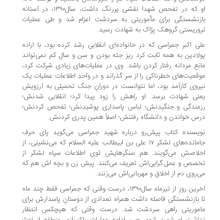
او که در تفحص شهدا نقشی پررنگ داشت، سال۱۳۹۰، در آستانه
زنشستگی برای مأموریتی به سردشت اعزام شد و طی عملیات
وریستی گروهک پژاک به شهادت رسید.
ی اکبر جمراسی که در خانواده‌ای انقلابی رشد کرده بود، با اراده
لادین به همه ثابت کرد ریز جثه بودن و سن و سالِ کم نمی‌تواند
نع مردانه رفتار کردن باشد. وی در عملیات‌های زیادی شرکت کرد،
قعیت‌های خطرناکی را از سر گذراند و در واحدِ اطلاعات عملیات یک
روی کارآمد بود، اما نتوانست در دورانِ جنگ تحمیلی به آرزویش
نی شهادت برسد. او راهش را زود پیدا کرد؛ انقلابی شدنش؛
مندگی و جنگیدنش؛ لباس پاسداری پوشیدنش؛ تفحص کردنش؛
س خواندن و دانشگاه رفتنش؛ اصلاً‌ همین پدری کردنش.
یسنده کتاب پیش‌رو درباره شهید جمراسی می‌گوید پای حرف
جامانده‌های لشکر ۱۷ علی بن ابیطالب علیه السلام که می‌نشینی، از
لاصش می‌گویند. هم سنگرهایش توی اطلاعات سپاه لشکر از
صص و عمل گرایی‌اش تعریف می‌کنند. پیش زن و بچه اش هم که
‌روی دم از اخلاق و مهربانی‌اش می‌زنند.
آخرین روزِ از تیرماه سال۱۳۹۰، درست وقتی که جمراسی فقط چند ماه
 بازنشستگی فاصله داشت همراه تعدادی از دوستانِ پاسدارش برای
موریتی راهی سردشت شد. درست وقتی که هیچکس انتظار