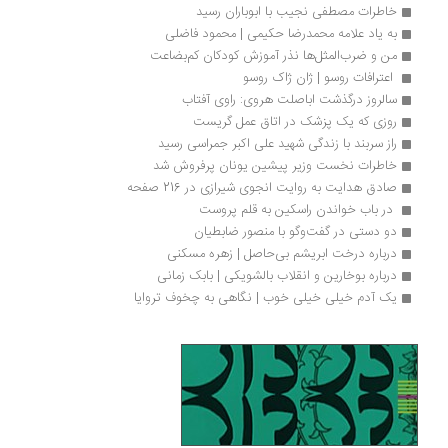
خاطرات مصطفی نجیب با ابوباران رسید
به یاد علامه محمدرضا حکیمی | محمود فاضلی
من و ضرب‌المثل‌ها نذر آموزش کودکان کم‌بضاعت
 اعترافات روسو | ژان ژاک روسو
سالروز درگذشت اباصلت هروی: راوی آفتاب
روزی که یک پزشک در اتاق عمل گریست
راز سربند با زندگی شهید علی اکبر جمراسی رسید
خاطرات نخست وزیر پیشین یونان پرفروش شد 
صادق هدایت به روایت انجوی شیرازی در 216 صفحه
 در باب خواندن راسکین به قلم پروست
دو دستی در گفت‌وگو با منصور ضابطیان
درباره درخت ابریشم بی‌حاصل | زهره مسکنی
درباره بوخارین و انقلاب بالشویکی | بابک زمانی
یک آدم خیلی خیلی خوب | نگاهی به چخوف تروایا