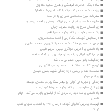
ساده رنگ؛ خاطرات فرهنگی و هنری مجید دلدوزی
روزنامه خاطرات در گفت‌وگو با ناصرالدین شاه قاجار!
سفرنامه میرزا محمدعلی شیرازی به فرانسه
جایزه ابوالحسن نجفی برای فرزانه دوستی و احمد پرهیزی
زیر آسمان سرخ به روایت مترجم ژنرال
یک همسر خوب در گفت‌وگو با سمیرا ظفر 
در ستایش کورمک مک‌کارتی | احمد محمدتبریزی
مروری بر سیمای جنگ: خاطرات مارتا گلهورن | محمد صابری
یادداشتی بر آخرین اغواگری زمین | مریم طیبی 
مردم‌نگاری ایرانی؛ یک بستر، چند رویا‬‏‫ در 506 صفحه 
زندگینامه بانو امین اصفهانی مانا شد
ترویج کتاب بر سنگ قبر | احمد راسخی لنگرودی
نشست نقد و بررسی «ر»: زندگی شهید رسول حیدری
ویکتور هوگو
زندگی و تجربه لی کوان یو رهبر سنگاپور در معماری توسعه
زیر تیغ ستاره جبار در گفت‌وگو با علیرضا کیوانی‌نژاد
یادداشتی بر سه دیدار با مردی که از فراسوی باور ما می‌آمد | الهام 
قاسمی
فهرست برترین کتابهای کودک در سال ۱۴۰۰ به انتخاب شورای کتاب 
کودک