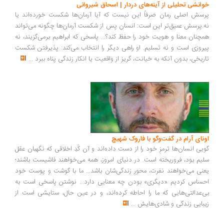
انشی تحلیلی از آینه‌های دردار | اسحاق شیروانی
سش اصلی رمان صرفاً این نیست که آیا آرمان‌ها شکست خورده‌اند یا
.پرسش عمیق‌تر این است: انسان پس از شکست آرمان‌ها چگونه می‌تواند
چنان معنا و هویت خود را حفظ کند؟... پاسخی که ابراهیم برمی‌گزیند، نه
روزی است و نه تسلیم. او راهی دیگر را انتخاب می‌کند: پذیرفتن شکست
ریخی، بدون آنکه به خیانت، گریز از واقعیت یا انکار زندگی پناه ببرد
...
ونای آرام در گفت‌وگو با فاروک شهیچ
یی انسان‌ها ترمزِ خود را از دست داده‌اند و آن کُدِ اخلاقی که نگهبان عقل
یم بود، فروریخته است. در دنیای امروز، همه می‌خواهند فاشیست باشند؛
نی می‌خواهند نفرت، محورِ زندگی‌شان باشد... ما با گوشت و پوست خود
ساس کردیم «دیگری» بودن چه معنایی دارد... نوشتن پاسخی است به
‌عدالتی‌هایی که ما را احاطه کرده‌اند، و در عین حال، ستایشی است از
بایی زندگی و شادی‌هایش
...