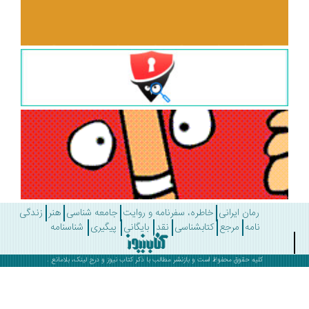
رمان ایرانی
خاطره، سفرنامه و روایت
جامعه شناسی
هنر
زندگی
نامه
مرجع
کتابشناسی
نقد
بایگانی
پیگیری
شناسنامه
کلیه حقوق محفوظ است و بازنشر مطالب با ذکر
کتاب نیوز
و درج لینک، بلامانع .