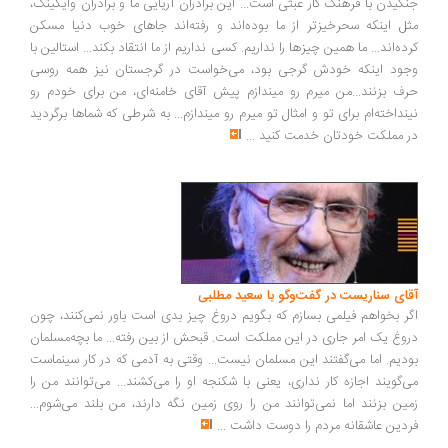
گیدن با فرهنگ کار عبثی است... این برادران آریایی ما و برادران وایکینگ،
ل اینکه سحرخیزتر از ما بوده‌اند و رفته‌اند جاهای خوب دنیا مسکن
ده‌اند... ما همین چیزها را نداریم. کسی نداریم از ما انتقاد بکند... استالین با
ود اینکه خودش گرجی بود، می‌خواست در گرجستان نیز همه روسی
ف بزنند...من میرم رو میندازم پیش آقای خامنه‌ای، من برای خودم رو
نداخته‌ام برای تو و امثال تو میرم رو میندازم... به شرطی که شماها برگردید
 مملکت خودتان خدمت کنید
...
ای سناریست در گفت‌وگو با سعید مطلبی
ر بخواهم فیلمی بسازم که بگویم دروغ چیز بدی است باور نمی‌کنند، چون
وغ یک امر جاری در این مملکت است. قبحش از بین رفته... ما بچه‌مسلمان
دیم. اما می‌گفتند این مسلمان نیست... وقتی به آدمی که در کار سینماست
‌گویند اجازه کار نداری، یعنی با شکنجه او را می‌کشند... می‌توانند من را
ین بزنند اما نمی‌توانند من را روی زمین نگه دارند، من بلند می‌شوم...
دین عاشقانه مردم را دوست داشت
...