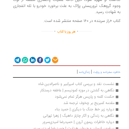
اشت او شهید شود، حین ادامه عملیات پاکسازی منطقه از لوث
ود گروهک تروریستی پژاک به علت برخورد خودرو با تله انفجاری
 شهادت رسید.
 «راز سربند» در ۱۶۰ صفحه منتشر شده است.
.
.
..............
...............
هر روز با کتاب
|
|
ره، سفرنامه‌ و روایت
زندگی‌نامه
نشست نقد و بررسی کتاب امیرکبیر و ناصرالدین شاه
نگاهی به گشتی در موزه کمونیسم | عاطفه درستکار 
حکمت کلمه و پاریس هرگز تمام نمی‌شود 
مقدمه کمبریج بر چخوف ترجمه شد
درباره زیر خط جنگ با دیگری | حمید بناء
نگاهی به زندگی و آثار چارلز داهیگ | زهرا تهرانی
درباره خاطرات ریمون آرون | حمیدرضا امیدی‌سرور
پیرامون انسان و حیوان هدایت | حمیدرضا امیدی سرور