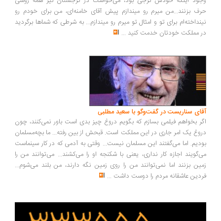
ود اینکه خودش گرجی بود، می‌خواست در گرجستان نیز همه روسی
ف بزنند...من میرم رو میندازم پیش آقای خامنه‌ای، من برای خودم رو
نداخته‌ام برای تو و امثال تو میرم رو میندازم... به شرطی که شماها برگردید
 مملکت خودتان خدمت کنید
...
ای سناریست در گفت‌وگو با سعید مطلبی
ر بخواهم فیلمی بسازم که بگویم دروغ چیز بدی است باور نمی‌کنند، چون
وغ یک امر جاری در این مملکت است. قبحش از بین رفته... ما بچه‌مسلمان
دیم. اما می‌گفتند این مسلمان نیست... وقتی به آدمی که در کار سینماست
‌گویند اجازه کار نداری، یعنی با شکنجه او را می‌کشند... می‌توانند من را
ین بزنند اما نمی‌توانند من را روی زمین نگه دارند، من بلند می‌شوم...
دین عاشقانه مردم را دوست داشت
...