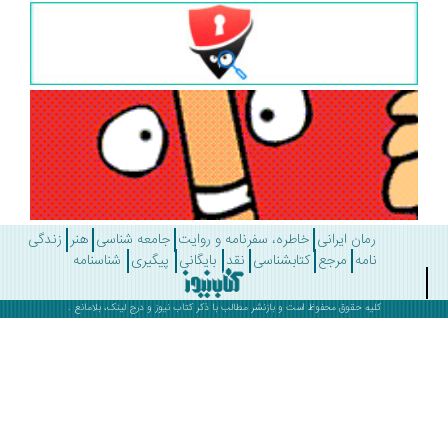
رمان ایرانی
خاطره، سفرنامه و روایت
جامعه شناسی
هنر
زندگی
نامه
مرجع
کتابشناسی
نقد
بایگانی
پیگیری
شناسنامه
کلیه حقوق محفوظ است و بازنشر مطالب با ذکر
کتاب نیوز
و درج لینک، بلامانع .