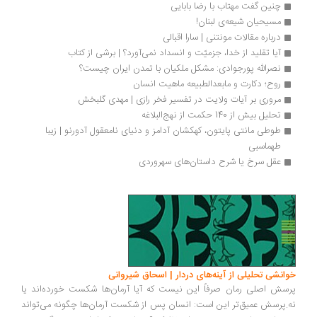
چنین گفت مهتاب با رضا بابایی
مسیحیان شیعه‌ی لبنان!
درباره مقالات مونتنی | سارا اقبالی
آیا تقلید از خدا، جزمیّت و انسداد نمی‌آورد؟ | برشی از کتاب
نصرالله پورجوادی: مشکل ملکیان با تمدن ایران چیست؟
روح؛ دکارت و مابعدالطبیعه ماهیت انسان
مروری بر آیات ولایت در تفسیر فخر رازی | مهدی گلبخش
تحلیل بیش از 140 حکمت از نهج‌البلاغه
طوطی مانتی پایتون، کهکشان آدامز و دنیای نامعقول آدورنو | زیبا 
طهماسبی
عقل سرخ یا شرح داستان‌های سهروردی
انشی تحلیلی از آینه‌های دردار | اسحاق شیروانی
سش اصلی رمان صرفاً این نیست که آیا آرمان‌ها شکست خورده‌اند یا
.پرسش عمیق‌تر این است: انسان پس از شکست آرمان‌ها چگونه می‌تواند