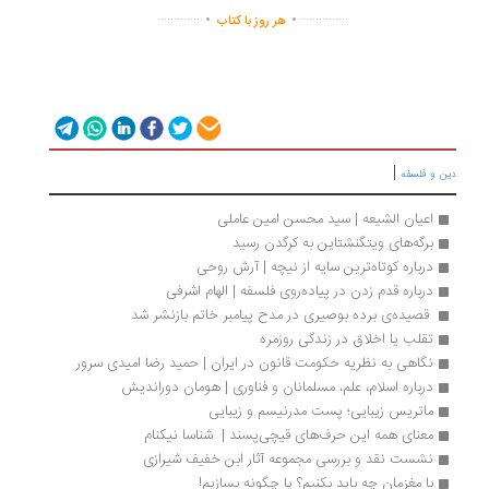
.
.
..............
...............
هر روز با کتاب
|
ن و فلسفه
اعیان الشیعه | سید محسن امین عاملی
برگه‌های ویتگنشتاین به کرگدن رسید
درباره کوتاه‌ترین سایه از نیچه | آرش روحی
درباره قدم زدن در پیاده‌روی فلسفه | الهام اشرفی
 قصیده‌ی برده بوصیری در مدح پیامبر خاتم بازنشر شد
تقلب یا اخلاق در زندگی روزمره
نگاهی به نظریه حکومت قانون در ایران | حمید رضا امیدی سرور
درباره اسلام، علم، مسلمانان و فناوری | هومان دوراندیش
ماتریس زیبایی؛ پست مدرنیسم و زیبایی
معنای همه این حرف‌های قیچی‌پسند |  شناسا نیکنام
نشست نقد و بررسی مجموعه آثار ابن خفیف شیرازی
با مغزمان چه باید بکنیم؟ یا چگونه بسازیم!