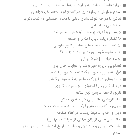
درباره فلسفه اخلاق به روایت سینما | محمدسعید عبداللهی
اسلام و زایش سرمایه‌داری در گفت‌وگو با جعفر خیرخواهان
تباکی یا مواجه نواندیشان دینی با محرم حسینی در گفت‌وگو با 
سیدهادی طباطبایی
چیستی و قدرت پرسش اثربخش منتشر شد
18 گفتار درباره دین، اخلاق و جامعه
الاقتصاد فیما یجب علی‌العباد از شیخ طوسی 
هنر، عشق، شوپنهاور به روایت داج سینگ
 جامع عباسی | شیخ بهائی
گفتگویی درباره خیر و شر به روایت جان پری
شقّ القمر: رویدادی در گذشته یا خبری از آینده؟
جستارهای در فیزیک معاصر به قلم مهدی گلشنی
درام اسلامی در گفت‌وگو با جمشید ملک‌پور
تاریخ ترجمه فارسی نهج‌البلاغه
 داستان‌های عاشورایی در "طنین عطش" 
مروری بر کتاب مفاهیم قرآنی | طاهره سادات حداد
دین و اخلاق محیط زیست در ۲۵۲ صفحه
 دانستنی‌هایی از زنان قرآنی از حوا تا مریم(س) 
نشست بررسی و نقد کلام و جامعه: تاریخ اندیشه دینی در صدر 
اسلام 