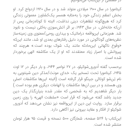
 قسمتی از این‌کتاب می‌خوانیم:
کیتامورا در سال ۱۹۰۰ میلادی متولد شد و در سال ۱۹۲۰ ازدواج کرد. او
ش اعظم زندگی خود را به‌مثابه همسر یک‌کشاورز معمولی زندگی
د که هیچ‌گونه تظاهرات دینی نداشت، البته تا کوتاه‌زمانی پس از
آن‌که خانه‌اش، در سال ۱۹۴۳، بر اثر آتش‌سوزی به‌کلی نیست و نابود
. هم‌زمانی این‌واقعه دراماتیک و بیداری روحی/معنوی وی زمینه‌ساز
ریه‌های گوناگونی در مورد دلیل رفتارهای بعدی او شد، مانند این‌که
قوع ناگهانی این‌حادثه مانند یک شوک بوده است.» هرچند که
روانش با اصرار زیاد معتقدند که او از یک مکاشفه الهی برخوردار
ه است.
برحسب گفته اُدورو_شوکیئو، در ۲۷ نوامبر ۱۹۴۴، و بار دیگر در ۱۲ اوت
۱۹۴۵، کیتامورا تحت تسخیر یک خدای مونث/مذکر دین شینتویی به
م تِن‌شو کوتائی جینگو قرار گرفته است (البته این‌ها مکاشفات اصلی
 هستند و در بین آن‌ها مکاشفات یا الهامات دیگری هم بوده است.)
ر دیگر شاهدیم که به شخصی که مقدر شده بنیان‌گذار یک دین
ید باشد گفته می‌شود که قرار است «سلطنت الهی» را روی زمین
قرار سازد. روایت این دین از این‌واقعه نیز نشان می‌دهد که اُدورو_
کیئو از افکار و عقاید بیرونی نیز آگاهی دارد.
این‌کتاب با ۵۲۴ صفحه، شمارگان ۵۰۰ نسخه و قیمت ۹۵ هزار تومان
تشر شده است.