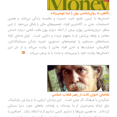
اهی به روان‌شناسی پول | ایما موسی‌زاده
سان‌ها با ترس، طمع، امید، حسرت و مقایسه زندگی می‌کنند و همین
ساسات، حتی در آگاه‌ترین افراد، تصمیم‌های مالی را شکل می‌دهد. از این
ظر، «روان‌شناسی پول» بیش از آنکه درباره پول باشد، کتابی درباره انسان
اصر و رابطه پرتنش او با مفهوم ثروت و دارایی است... اوزل به‌جای ارائه
خه‌های مستقیم یا توصیه‌های دستوری، تجربه زندگی سرمایه‌گذاران،
رآفرینان، میلیاردرها و حتی افراد عادی را روایت می‌کند و از دل این
ستان‌ها روایت خود را برمی‌سازد و بحث را به پیش می‌راند
...
اضای اخوان ثالث از رهبر انقلاب اسلامی
گیدن با فرهنگ کار عبثی است... این برادران آریایی ما و برادران وایکینگ،
ل اینکه سحرخیزتر از ما بوده‌اند و رفته‌اند جاهای خوب دنیا مسکن
ده‌اند... ما همین چیزها را نداریم. کسی نداریم از ما انتقاد بکند... استالین با