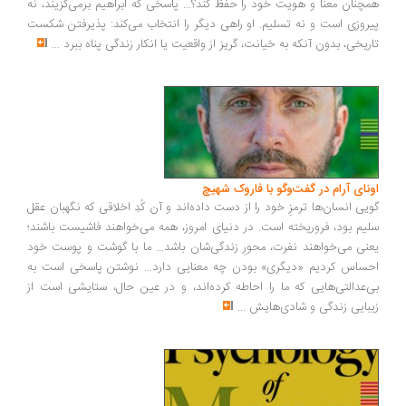
چنان معنا و هویت خود را حفظ کند؟... پاسخی که ابراهیم برمی‌گزیند، نه
روزی است و نه تسلیم. او راهی دیگر را انتخاب می‌کند: پذیرفتن شکست
ریخی، بدون آنکه به خیانت، گریز از واقعیت یا انکار زندگی پناه ببرد
...
ونای آرام در گفت‌وگو با فاروک شهیچ
یی انسان‌ها ترمزِ خود را از دست داده‌اند و آن کُدِ اخلاقی که نگهبان عقل
یم بود، فروریخته است. در دنیای امروز، همه می‌خواهند فاشیست باشند؛
نی می‌خواهند نفرت، محورِ زندگی‌شان باشد... ما با گوشت و پوست خود
ساس کردیم «دیگری» بودن چه معنایی دارد... نوشتن پاسخی است به
‌عدالتی‌هایی که ما را احاطه کرده‌اند، و در عین حال، ستایشی است از
بایی زندگی و شادی‌هایش
...