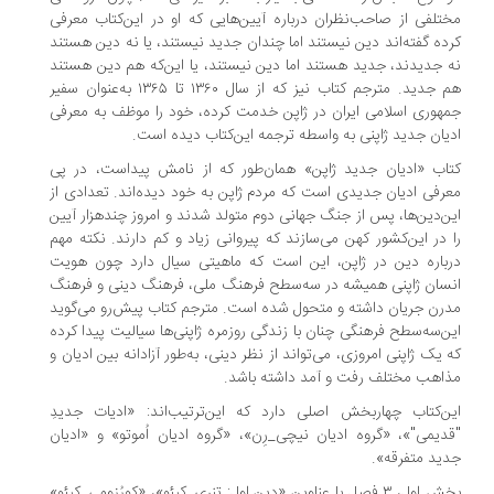
تلفی از صاحب‌نظران درباره آیین‌هایی که او در این‌کتاب معرفی
ده گفته‌اند دین نیستند اما چندان جدید نیستند، یا نه دین هستند
 جدیدند، جدید هستند اما دین نیستند، یا این‌که هم دین هستند
هم جدید. مترجم کتاب نیز که از سال ۱۳۶۰ تا ۱۳۶۵ به‌عنوان سفیر
هوری اسلامی ایران در ژاپن خدمت کرده، خود را موظف به معرفی
یان جدید ژاپنی به واسطه ترجمه این‌کتاب دیده است.
اب «ادیان جدید ژاپن» همان‌طور که از نامش پیداست، در پی
رفی ادیان جدیدی است که مردم ژاپن به خود دیده‌اند. تعدادی از
ن‌دین‌ها، پس از جنگ جهانی دوم متولد شدند و امروز چندهزار آیین
 در این‌کشور کهن می‌سازند که پیروانی زیاد و کم دارند. نکته مهم
باره دین در ژاپن، این است که ماهیتی سیال دارد چون هویت
سان ژاپنی همیشه در سه‌سطح فرهنگ ملی، فرهنگ دینی و فرهنگ
رن جریان داشته و متحول شده است. مترجم کتاب پیش‌رو می‌گوید
ن‌سه‌سطح فرهنگی چنان با زندگی روزمره ژاپنی‌ها سیالیت پیدا کرده
 یک ژاپنی امروزی، می‌تواند از نظر دینی، به‌طور آزادانه بین ادیان و
اهب مختلف رفت و آمد داشته باشد.
ن‌کتاب چهاربخش اصلی دارد که این‌ترتیب‌اند: «ادیات جدیدِ
دیمی"»، «گروه ادیان نیچی_رِن»، «گروه ادیان اُموتو» و «ادیان
ید متفرقه».
بخش اول، ۳ فصل با عناوین «دین اول: تِنری_کیئو»، «کورُزومی_کیئو»