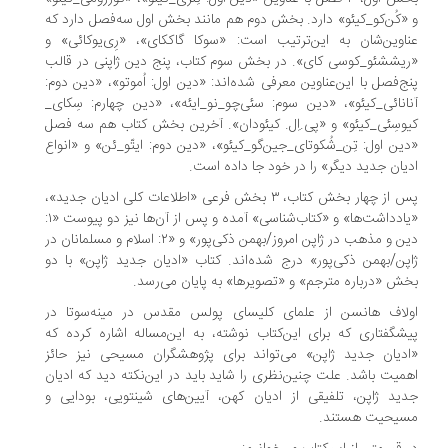
«کُن‌کو_کیئو» دارد. بخش دوم هم مانند بخش اول سه‌فصل دارد که
اوین‌شان به این‌ترتیب است: «سوکا گاککای»، «رِی‌یوکائی» و
یششئو_کوسی کای». در بخش سوم کتاب، پنج دین ژاپنی در قالب
ج‌فصل با این‌عناوین معرفی شده‌اند: «دین اول: اُموتو»، «دین دوم:
انائی_کیئو»، «دین سوم: سئی‌چو_نو_ایئه»، «دین چهارم: سِکای_
وسِئی_کیئو» و «پی.اِل. کیئودان». آخرین بخش کتاب هم سه فصل
ین اول: تِن_شُکوتای_جین‌گو_کیئو»، «دین دوم: ایتّو_ئن» و «انواع
یان جدید دیگر» را در خود جا داده است.
پس از چهار بخش کتاب، ۳ بخش فرعی «اطلاعات کلی ادیان جدید»،
«یادداشت‌ها» و «کتاب‌شناسی»‌ آمده و پس از آن‌ها نیز دو پیوست «۱:
دین و مذهب در ژاپن امروز/بهمن ذکی‌پور» و «۲: اسلام و مسلمانان در
پن/بهمن ذکی‌پور» درج شده‌اند. کتاب «ادیان جدید ژاپن» با دو
ش «درباره مترجم» و «تصویرها» به پایان می‌رسد.
لاف هانسن از علمای کلیسای پولس مقدس در مینه‌سوتا در
شگفتاری که برای این‌کتاب نوشته، به این‌مساله اشاره کرده که
دیان جدید ژاپن»‌ می‌تواند برای پژوهشگران مسیحی نیز حائز
میت باشد. علت چنین‌نظری را شاید باید در این‌نکته دید که ادیان
ید ژاپن، تلفیقی از ادیان کهن، آیین‌های شینتویی، بودایی و
یحیت هستند.