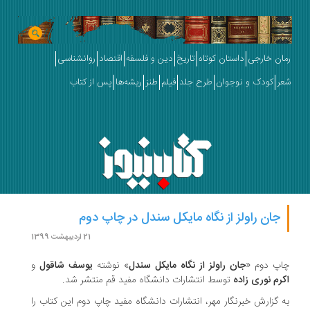
ان خارجی
داستان کوتاه
تاریخ
دین و فلسفه
اقتصاد
روانشناسی
ر
کودک و نوجوان
طرح جلد
فیلم
طنز
ریشه‌ها
پس از کتاب
جان راولز از نگاه مایکل سندل در چاپ دوم
21 اردیبهشت 1399
اپ دوم «
جان راولز از نگاه مایکل سندل
» نوشته
یوسف شاقول
و
رم نوری زاده
توسط انتشارات دانشگاه مفید قم منتشر شد.
 گزارش خبرنگار مهر، انتشارات دانشگاه مفید چاپ دوم این کتاب را