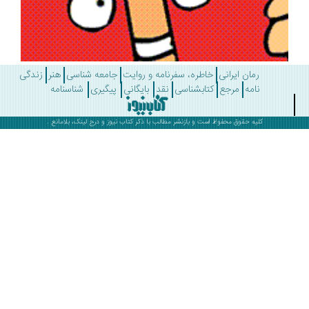
رمان ایرانی
خاطره، سفرنامه و روایت
جامعه شناسی
هنر
زندگی
نامه
مرجع
کتابشناسی
نقد
بایگانی
پیگیری
شناسنامه
کلیه حقوق محفوظ است و بازنشر مطالب با ذکر
کتاب نیوز
و درج لینک، بلامانع .