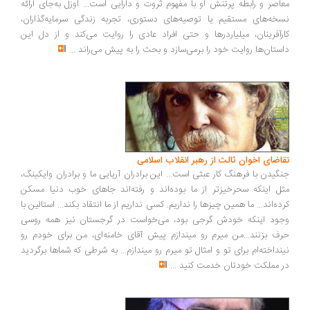
اصر و رابطه پرتنش او با مفهوم ثروت و دارایی است... اوزل به‌جای ارائه
خه‌های مستقیم یا توصیه‌های دستوری، تجربه زندگی سرمایه‌گذاران،
رآفرینان، میلیاردرها و حتی افراد عادی را روایت می‌کند و از دل این
ستان‌ها روایت خود را برمی‌سازد و بحث را به پیش می‌راند
...
اضای اخوان ثالث از رهبر انقلاب اسلامی
گیدن با فرهنگ کار عبثی است... این برادران آریایی ما و برادران وایکینگ،
ل اینکه سحرخیزتر از ما بوده‌اند و رفته‌اند جاهای خوب دنیا مسکن
ده‌اند... ما همین چیزها را نداریم. کسی نداریم از ما انتقاد بکند... استالین با
ود اینکه خودش گرجی بود، می‌خواست در گرجستان نیز همه روسی
ف بزنند...من میرم رو میندازم پیش آقای خامنه‌ای، من برای خودم رو
نداخته‌ام برای تو و امثال تو میرم رو میندازم... به شرطی که شماها برگردید
 مملکت خودتان خدمت کنید
...