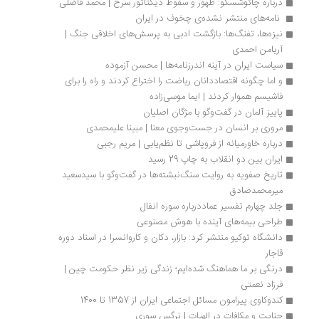
درباره چائوشسکو: ظهور و سقوط دیکتاتور سرخ | محمد فاضلی
 نامه‌های منتشر نشده‌ی چخوف در ایران 
نیزه‌ها، تفنگ‌ها: بازگشت ادبی به پرسش‌های اخلاقی جنگ | 
آریامن احمدی
سیاست ایران در آینه اندرزنامه‌ها | محسن آزموده
و اما چگونه اقتصاددانان ریاضت را اختراع کردند و راه را برای 
فاشیسم هموار کردند | ایما موسی‌زاده
پاییز آلمان در گفت‌وگو با مژگان اصلیان
مروری بر انسان در جست‌وجوی معنا | مبینا علیمحمدی
درباره خاورمیانه از فروپاشی تا نظم‌یابی | مریم رجبی
ایران بین دو انقلاب به چاپ 29 رسید
تاریخ صفویه به روایت سنگ‌نبشته‌ها در گفت‌وگو با سیدسعید 
میرمحمدصادق
جلد چهارم تفسیر عماددرباره سوره انفال
طراحی بیمه‌های آینده با هوش مصنوعی
دانشگاه توکیو منتشر کرد: بازار، دکان و کاروانسرا در اسناد دوره 
قاجار
درنگی بر ما هماهنگ شده‌ایم؛ زندگی زیر نظر حکومت چین | 
فرزاد نعمتی
کندوکاوی پیرامون مسائل اجتماعی ایران از 1357 تا 1400
جنایت و مکافات در الهیات | نرگس سوری