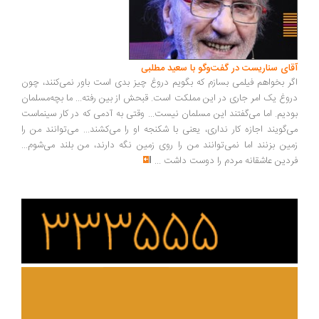
ای سناریست در گفت‌وگو با سعید مطلبی
ر بخواهم فیلمی بسازم که بگویم دروغ چیز بدی است باور نمی‌کنند، چون
وغ یک امر جاری در این مملکت است. قبحش از بین رفته... ما بچه‌مسلمان
دیم. اما می‌گفتند این مسلمان نیست... وقتی به آدمی که در کار سینماست
‌گویند اجازه کار نداری، یعنی با شکنجه او را می‌کشند... می‌توانند من را
ین بزنند اما نمی‌توانند من را روی زمین نگه دارند، من بلند می‌شوم...
دین عاشقانه مردم را دوست داشت
...