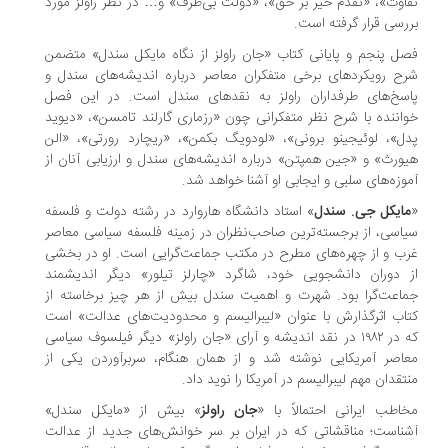
اوت»، «تقدم خیر بر حق»، «دولت بی‌طرف» و… در نظر راولز مورد
رسی قرار گرفته است.
ل پنجم و پایانی کتاب «جان راولز از نگاه مایکل سندل» متضمن
ح رویکردهای برخی متفکران معاصر درباره اندیشه‌های سندل و
سخ‌های طرفداران راولز به نقدهای سندل است. در این فصل
اننده با شرح نظر متفکرانی چون «رزماری گارلند تامسن»، «دیوید
ل»، لوئیجینو برونی»، «لودویگ بکمن»، «ریچارد رورتی»، «الن
ورث» و «جین همپتن» درباره اندیشه‌های سندل و ارزیابی آنان از
وزه‌های سلبی و ایجابی او آشنا خواهد شد.
ایکل جی. سندل
» استاد دانشگاه هاروارد در رشته دولت و فلسفه
اسی، از برجسته‌ترین صاحب‌نظران در زمینه فلسفه سیاسی معاصر
ب و از چهره‌های مطرح در مکتب جماعت‌گرایی است. او در بخشی
 دوران دانشجویی خود، شاگرد «چارلز تیلور» دیگر اندیشمند
اعت‌گرا بود. شهرت و اهمیت سندل بیش از هر چیز برخاسته از
اب اثرگذارش با عنوان «لیبرالیسم و محدودیت‌های عدالت» است
که در ۱۹۸۲ در نقد اندیشه و آرای «جان راولز» دیگر فیلسوف سیاسی
اصر آمریکایی نوشته شد و از همان هنگام، سربرآوردن یکی از
تقدان مهم لیبرالیسم در آمریکا را نوید داد.
اطب ایرانی احتمالاً با «
جان راولز
» بیش از «مایکل سندل»
ناست؛ مناقشاتی که در ایران بر سر خوانش‌های جدید از عدالت