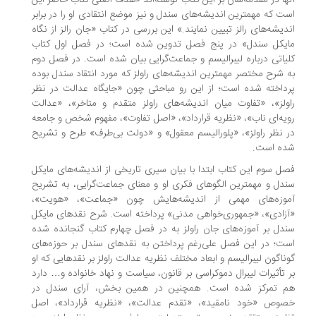
ها در مقدمه‌شان بر این کتاب نوشته‌اند «هدف اصلی کتاب حاضر این
ت که مهمترین اندیشه‌های سندل و نیز موضع انتقادی او را در برابر
دیشه‌های رالز تبیین نمایند.» این بررسی در کتاب «جان رالز از نگاه
ایکل سندل» در پنج فصل تدوین شده است؛ در فصل اول کتاب
یاتی درباره لیبرالیسم و جماعت‌گرایی بیان شده است. در فصل دوم
 شرح مختصر مهمترین اندیشه‌های راولز که مورد انتقاد سندل بوده
داخته شده است؛ از این رو مباحثی چون «جایگاه عدالت در نظر
ولز»، «تفاوت میان اندیشه‌های راولز متقدم و متاخر»، «عدالت
یه‌ای ناب»، «نظریه قرارداد»، «اصل تفاوت»، مفهوم شخص و جامعه
 نظر راولز»، «پلورالیسم معقول» و «دولت بی‌طرف» طرح و تشریح
ده است.
ل سوم این کتاب ابتدا با بیان سیری تاریخی از اندیشه‌های مایکل
دل و مهمترین الگوهای فکری او و معنای جماعت‌گرایی، به تشریح
موزه‌های مهمی از اندیشه‌هایش چون «جماعت»، «هویت»،
زادی»، «جمهوری‌خواهی مدنی» پرداخته است. شرح نقدهای مایکل
دل بر آموزه‌های جان راولز به در فصل چهارم کتاب گنجانده شده
ت؛ در این فصل علی‌رغم پرداختن به نقدهای سندل بر حوزه‌های
ناگون لیبرالیسم و ابعاد مختلف نظریه عدالت راولز بر نقدهایی که او
 تأثیرات لیبرال دموکراسی بر قانون، سیاست و نهاد خانواده و… دارد
م تمرکز شده است. همچنین در همین بخش، آرای سندل در
صوص «خود نامقید»، «تقدم عدالت»، «نظریه قرارداد»، اصل