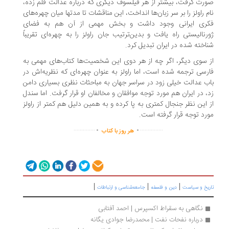
رت گرفت، بیشتر از هر فیلسوف دیگری که درباره عدالت قلم زده،
م راولز را بر سر زبان‌ها انداخت، این مناقشات تا مدتها میان چهره‌های
کری ایرانی وجود داشت و بخش مهمی از آن هم به فضای
رنالیستی راه یافت و بدین‌ترتیب جان راولز را به چهره‌ای تقریباً
اخته شده در ایران تبدیل کرد.
 سوی دیگر، اگر چه از هر دوی این شخصیت‌ها کتاب‌های مهمی به
رسی ترجمه شده است، اما راولز به عنوان چهره‌ای که نظریه‌اش در
ب عدالت خیلی زود در سراسر جهان به مباحثات نظری بسیاری دامن
، در ایران هم مورد توجه موافقان و مخالفان او قرار گرفت. اما سندل
 این نظر جنجال کمتری به پا کرده و به همین دلیل هم کمتر از راولز
رد توجه قرار گرفته است.
.
.
..............
...............
هر روز با کتاب
|
|
|
ریخ و سیاست
دین و فلسفه
جامعه‌شناسی و ارتباطات
نگاهی به سقراط اکسپرس | احمد آفتابی
درباره نفحات نفت | محمدرضا جوادی یگانه