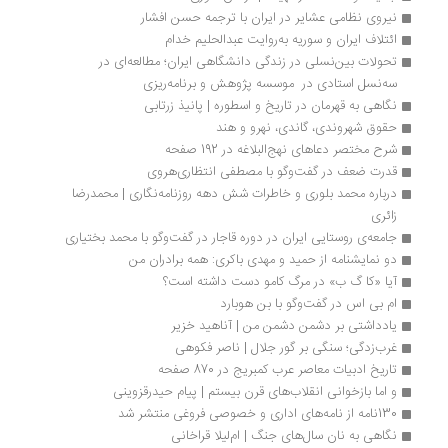
نیروی نظامی عشایر در ایران با ترجمه حسن افشار
ائتلاف ایران و سوریه به‌روایت عبدالحلیم خدام 
تحولات بین‌نسلی در زندگی دانشگاهی ایران؛ مطالعه‌ای در 
سه‌نسل استادی در  موسسه پژوهش و برنامه‌ریزی
نگاهی به قهرمان در تاریخ و اسطوره | پانیذ زرتابی
حقوق شهروندی، گاندی، نهرو و هند
شرح مختصر دعاهای نهج‌البلاغه در 192 صفحه 
قدرت ضعف در گفت‌وگو با مصطفی انتظاری‌هروی
درباره محمد بلوری و خاطرات شش دهه روزنامه‌نگاری | محمدرضا 
زائری
جامعه‌ی روستایی ایران در دوره قاجار در گفت‌وگو با محمد بختیاری
دو نمایشنامه از حمید و مهدی باکری: همه برادران من
آیا «کا گ ب» در مرگ کامو دست داشته است؟
ام بی اس در گفت‌وگو با بن هوبارد
یادداشتی بر دشمن دشمن من | آناهید خزیر
غرب‌زدگی؛ سنگی بر گور جلال | ناصر فکوهی
تاریخ ادبیات معاصر عرب کمبریج در 870 صفحه
و اما بازخوانی انقلاب‌های قرن بیستم | پیام حیدرقزوینی 
130نامه از نامه‌های اداری و خصوصی فروغی منتشر شد
نگاهی به نان سال‌های جنگ | ام‌لیلا قراخانی