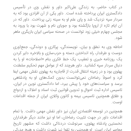
 کتاب حاضر، به زندگی علی‌اکبر داور و نقش وی در تأسیس
دگستری ایران پرداخته شده است. داور یکی از آن افرادی بود که به
دار سپه نزدیک شد و پای علم او به سینه زنی پرداخت. داور که در
 ایام تازه از اروپا بازگشته بود و جویای نام و شهرت بود با ورود به
لس چهارم خیلی زود توانست در صحنه سیاسی ایران بازیگری ماهر
د.
اطه وی به نطق و بیان، نویسندگی، پرکاری و دوندگی، جمع‌آوری
ست و طرفدار، راه انداختن دسته و حزب‌سازی و بالاخره دایر کردن
 روزنامه خبری و تعقیب یک خط فکری بنام «اصلاحات» او را به
بال سردار سپه کشانید. داور هرچند که از عوامل مهم تحکیم سلطنت
لوی بود و در زمینه انتقال قدرت از قاجاریه به پهلوی نقش مهمی ایفا
د و اصولاً رضاخان نمی‌توانست بدون کمک‌های او به پادشاهی
سد و سیاست‌های خود را پیش ببرد، اما دادگستری نوین در ایران،
سیس اداره ثبت احوال و تدوین قوانین ثبت اسناد و املاک و ازدواج
طلاق همچنین تاسیس بیمه و کانون وکلای ایران از جمله اقدامات
ست.
چنین در توسعه اقتصادی ایران نیز داور نقش مهمی داشت. با تمام
دامات داور در جهت تثبیت رضاخان، اما او نیز مانند دیگر طرفداران
ستین پادشاه پهلوی، سرنوشت دردناکی داشت که مشهور تاریخ
اصر ایران است. او همچنین به تقوا نیز شهرت داشت و هیچ مدرکی