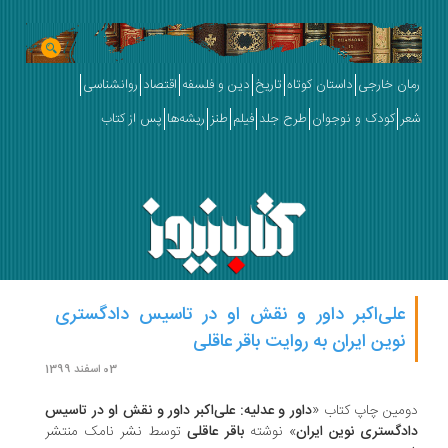
ان خارجی
داستان کوتاه
تاریخ
دین و فلسفه
اقتصاد
روانشناسی
ر
کودک و نوجوان
طرح جلد
فیلم
طنز
ریشه‌ها
پس از کتاب
علی‌اکبر داور و نقش او در تاسیس دادگستری
نوین ایران به روایت باقر عاقلی
03 اسفند 1399
مین چاپ کتاب «
داور و عدلیه: علی‌اکبر داور و نقش او در تاسیس
دگستری نوین ایران
» نوشته
باقر عاقلی
توسط نشر نامک منتشر