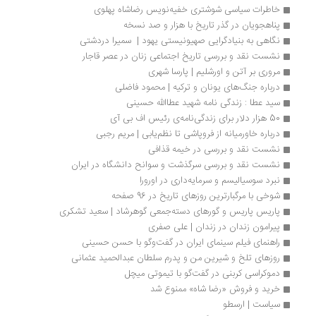
خاطرات سیاسی شوشتری خفیه‌نویس رضاشاه پهلوی
پناهجویان در گذر تاریخ با هزار و صد نسخه
نگاهی به بنیادگرایی صهیونیستی یهود |  سمیرا دردشتی
نشست نقد و بررسی تاریخ اجتماعی زنان در عصر قاجار
مروری بر آتن و اورشلیم | پارسا شهری
درباره جنگ‌های یونان و ترکیه | محمود فاضلی
سید عطا : زندگی نامه شهید عطاالله حسینی
50 هزار دلار برای زندگی‌نامه‌ی رئیس اف بی آی
درباره خاورمیانه از فروپاشی تا نظم‌یابی | مریم رجبی
نشست نقد و بررسی در خیمه قذافی
نشست نقد و بررسی سرگذشت و سوانح دانشگاه در ایران
نبرد سوسیالیسم و سرمایه‌داری در اورورا
شوخی با مرگبارترین روزهای تاریخ در 96 صفحه
پاریس پاریس و گورهای دسته‌جمعی گوهرشاد | سعید تشکری
پیرامون زندان در زندان | علی صفری
راهنمای فیلم سینمای ایران در گفت‌وگو با حسن حسینی
روزهای تلخ و شیرین من و پدرم سلطان عبدالحمید عثمانی
دموکراسی کربنی در گفت‌گو با تیموتی میچل
خرید و فروش «رضا شاه» ممنوع شد
سیاست | ارسطو 