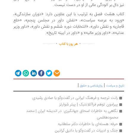
ز دال بر آلودگی مالی از او در دست نیست.
اب هشت فصل به ترتیب با این عناوین دارد: «دوران سازندگی»،
رود به عرصه سیاست»، «نقش داور در مجلس پنجم»، «خلع
جاریه و نقش داور»، «انتخابات دوره ششم و نقش داور»، «داور وزیر
لیه»، «داور وزیر مالیه» و «داور در آیینه تاریخ».
.
.
..............
...............
هر روز با کتاب
|
|
ریخ و سیاست
روان‌شناسی و حقوق
رانت ترجمه و فرهنگ ایرانی در گفت‌وگو با صادق رشیدی
پیرامون توهم فراآتلانتیک | پیتر شوارتز
نگاهی به خاطرات اسحاق جهانگیری: در اندیشه ایران | محمد 
محمودهاشمی
حرفه: هسته‌ای یا خاطرات دکتر سلطانیه
جنگ و ادبیات در گفت‌وگو با دانیل گرانین