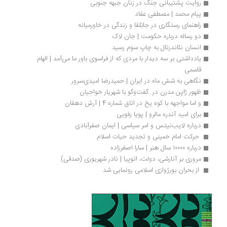
روایت پشتیبانی جنگ در زنان جبهه جنوبی
پیام محمد | مصطفی عقاد
راهنمای رستگاری در جابُلقا و زندگی در خاورمیانه
دو رساله درباره حکومت | جان لاک
انسان نئاندرتال به چاپ سوم رسید
یادداشتی بر سه دیدار با مردی که از فراسوی باور ما می‌آمد | الهام 
قاسمی
نگاهی به شش ماه در ایران | حمیدرضا امیدی‌سرور
ظهور ژاپن ‌مدرن در  گفت‌و‌گو با شهریار خواجیان
و اما مواجهه با کوه یخ در اتاق شماره 4 | آرش دهقان
برای امید آندره مالرو | پویا رفویی
درباره لایب‌نیتس و امر سیاسی | ایمان صفرآبادی 
 حرکت امام خمینی و تجدید حیات اسلام 
درباره ۱۰۰۰۰ سال هنر | سارا اصغرزاده
مروری بر آنارشی، دولت، اتوپیا | نادر شهریوری (صدقی)
 از بحران بورژوازی اسلامی رونمایی شد