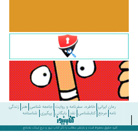
رمان ایرانی
خاطره، سفرنامه و روایت
جامعه شناسی
هنر
زندگی
نامه
مرجع
کتابشناسی
نقد
بایگانی
پیگیری
شناسنامه
کلیه حقوق محفوظ است و بازنشر مطالب با ذکر
کتاب نیوز
و درج لینک، بلامانع .