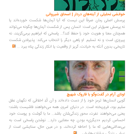
انشی تحلیلی از آینه‌های دردار | اسحاق شیروانی
سش اصلی رمان صرفاً این نیست که آیا آرمان‌ها شکست خورده‌اند یا
.پرسش عمیق‌تر این است: انسان پس از شکست آرمان‌ها چگونه می‌تواند
چنان معنا و هویت خود را حفظ کند؟... پاسخی که ابراهیم برمی‌گزیند، نه
روزی است و نه تسلیم. او راهی دیگر را انتخاب می‌کند: پذیرفتن شکست
ریخی، بدون آنکه به خیانت، گریز از واقعیت یا انکار زندگی پناه ببرد
...
ونای آرام در گفت‌وگو با فاروک شهیچ
یی انسان‌ها ترمزِ خود را از دست داده‌اند و آن کُدِ اخلاقی که نگهبان عقل
یم بود، فروریخته است. در دنیای امروز، همه می‌خواهند فاشیست باشند؛
نی می‌خواهند نفرت، محورِ زندگی‌شان باشد... ما با گوشت و پوست خود
ساس کردیم «دیگری» بودن چه معنایی دارد... نوشتن پاسخی است به
‌عدالتی‌هایی که ما را احاطه کرده‌اند، و در عین حال، ستایشی است از
بایی زندگی و شادی‌هایش
...