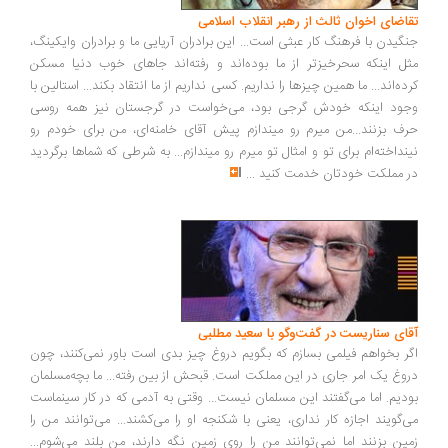
اضای اخوان ثالث از رهبر انقلاب اسلامی
گیدن با فرهنگ کار عبثی است... این برادران آریایی ما و برادران وایکینگ،
ل اینکه سحرخیزتر از ما بوده‌اند و رفته‌اند جاهای خوب دنیا مسکن
ده‌اند... ما همین چیزها را نداریم. کسی نداریم از ما انتقاد بکند... استالین با
ود اینکه خودش گرجی بود، می‌خواست در گرجستان نیز همه روسی
ف بزنند...من میرم رو میندازم پیش آقای خامنه‌ای، من برای خودم رو
نداخته‌ام برای تو و امثال تو میرم رو میندازم... به شرطی که شماها برگردید
 مملکت خودتان خدمت کنید
...
ای سناریست در گفت‌وگو با سعید مطلبی
ر بخواهم فیلمی بسازم که بگویم دروغ چیز بدی است باور نمی‌کنند، چون
وغ یک امر جاری در این مملکت است. قبحش از بین رفته... ما بچه‌مسلمان
دیم. اما می‌گفتند این مسلمان نیست... وقتی به آدمی که در کار سینماست
‌گویند اجازه کار نداری، یعنی با شکنجه او را می‌کشند... می‌توانند من را
ین بزنند اما نمی‌توانند من را روی زمین نگه دارند، من بلند می‌شوم...