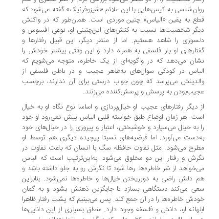
ان‌شناسی به کیس‌هایی با این علائم «شیزوفرنیک» گفته می‌شود که
ع به یقین «الیاس» چنین موردی ا‌ست. همان‌طور که در واکنش
گر شخصیت‌ها نسبت به کنش‌های این‌چنینی او، نوعی افسوس و
سوزی را شاهد هستیم. اما از منظر دیگر، این قبیل رفتارها و
تارهای او بار فلسفی به‌ همراه دارد و این وقتی بیشتر خودش را
ان می‌دهد که در واگویه‌ای از یک خاطره‌، متوجه می‌شویم که
یاس در کودکی سوال‌های به‌ظاهر عجیب و در باطن فلسفی از
لدینش می‌پرسد که چون جواب درستی برای آن ندارند، برچسب
یب‌بودن به پرسش و پرسش‌کننده می‌زنند.
 دیگر رفتارهای عجیب او خیال‌پردازی و اساسا نوع نگاه او به خیال
ت. هر زمان اوضاع طبق خواسته‌ قلبی الیاس پیش نمی‌رود او خود
 به خیال می‌سپارد و خوشبختی، اعتبار و پیروزی را در خیال‌های خود
‌دست می‌آورد. اما فرضیه‌های نسبتا پیچیده‌ دیگری هم توسط او
رح می‌شود. مثل تفاوت حافظه‌ سگ با انسان که باعث تفاوت در
رش و رفتار این دو مخلوق می‌شود. به‌این‌ترتیب است که الیاس
‌خواهد از شر خاطره‌ها رها شود تا نگرش رو به جلو داشته باشد و
 دلش راضی به دورریختن خیال‌ها و خاطره‌ها نمی‌شود. بنابراین
ی می‌کند دستگاهی بسازد تا جایگزین ذهنش بشود و به گمان
دش خاطره‌ها را در آن جمع کند. پس می‌بینیم که پشت رفتار ظاهرا
لهانه‌ او، دانش و فلسفه وجود دارد. منطق بسیاری از این دانایی‌ها