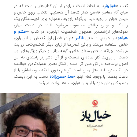
اب «
خیال‌باز
» به لحاظ انتخاب راوی از آن کتاب‌هایی است که در
ان آثار معاصر فارسی کمتر شاهد آن هستیم. انتخاب راوی خاص و
دن جهان از زاویه دید این‌گونه راوی‌ها، همواره برای نویسندگان یک
یسک و نوعی چالش محسوب می‌شود. البته در ادبیات جهان
مونه‌های ارزشمندی همچون شخصیت «بنجی» در کتاب «
خشم‌‌ و
اهو
» را داریم. اما حتی
فاکنر
هم در فصل اول کتابش از این راوی
ص استفاده می‌کند و باقی فصل‌ها از زبان دیگر شخصیت‌ها روایت
‌شود. چراکه ساختن منطق خاص، گونه‌ زبانی و دیگر ویژگی‌های این
ت از راوی‌ها کار ساده‌ای نیست و از آن دشوارتر پایبندی به این
ول برساخته در کل متن اثر است. اِشکال بعدی همراه‌کردن خواننده
 یک متن بلند مثل رمان است آن‌‌هم بدون اینکه حوصله‌‌اش را از
ت بدهد. با وجود تمام اینها
احمد حسن‌زاده
دست به این ریسک
ه و کل رمان خود را از زبان «راوی ابله» روایت می‌کند.