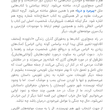
 با مطالعه و خواندن کتاب‌هایی که دیگران دور انداخته‌اند و او چون
جی جمع‌آوری کرده، ساخته می‌شود. ارتباط بینامتنی با کتاب‌هایی
ل «
» هم با همین منطق ساخته می‌شود. گرچه انتظار
پیرمرد و دریا
‌رفت علاوه ‌بر اثر همینگوی به کتاب «سلاخ‌خانه‌ شماره‌ پنج» هم
اره شود. مگر اینکه شباهت شیزوفرنیک شخصیت‌ اصلی این کتاب با
یاس اتفاقی باشد و همچنین توهم ارتباط با موجودات فرازمینی و
‌سری مولفه‌های ظریف دیگر.
 راه جمع‌آوری کتاب‌ها و به‌طورکل گذران زندگی «آداوود» (مخفف
اداوود-تغییر شکل پیدا کرده براساس گونه‌ زبانی الیاس) کمک‌های
ادی به الیاس می‌کند و درواقع نقش شخصیت مرشد و راهنما را
رد. دعوت الیاس به سکوت درمورد تفاوت‌هایش (توانایی‌هایش)،
ل‌قول او در مورد فلر‌های گازی که شبانه‌روز می‌سوزند و در مقابلش
اکت مردمی که در کنار آن زندگی می‌کنند از جمله مطالبی ا‌ست که
ی تامل و تعمق دارد تا بهتر متوجه بیان تلویحی نویسنده بشویم. از
له دیگر تلویحات متن، اشاره به زمان تقویمی داستان به‌طور
رمستقیم و تنها با آوردن صدای بمب و موشک است. اما با وجود
نکه نویسنده شهر جنوبی گچساران را به‌عنوان جغرافیای داستانش
تخاب کرده، ما از جنگ در حد همین چند جمله و نمود آوایی
‌خوانیم. گویا حال خراب آدم‌های این قصه‌ آشنا دیگر از این خراب‌تر
ی‌شود، حال چه جنگی با عوامل غیرخودی درمیان باشد چه نباشد.
 جهت انتخاب شهر هم نویسنده، اثر را به سمت مولفه‌های اقلیمی