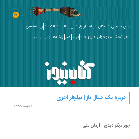
ان خارجی
داستان کوتاه
تاریخ
دین و فلسفه
اقتصاد
روانشناسی
ر
کودک و نوجوان
طرح جلد
فیلم
طنز
ریشه‌ها
پس از کتاب
درباره یک خیال باز | نیلوفر اجری
11 خرداد 1399
ر دیگر دیدن | آرمان ملی