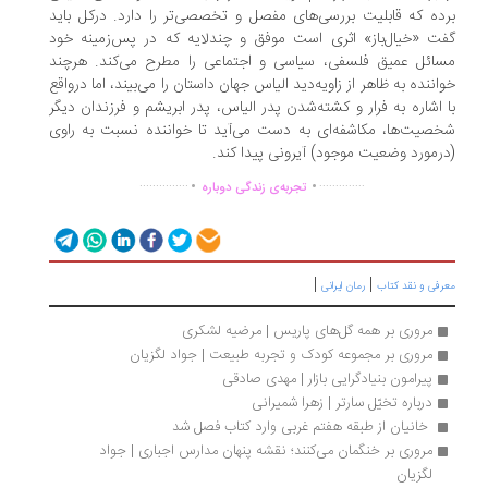
ده که قابلیت بررسی‌های مفصل و تخصصی‌تر را دارد. درکل باید
ت «خیال‌باز» اثری ا‌ست موفق و چندلایه که در پس‌زمینه‌ خود
ائل عمیق فلسفی، سیاسی و اجتماعی را مطرح می‌کند. هرچند
اننده به ظاهر از زاویه‌دید الیاس جهان داستان را می‌بیند، اما درواقع
 اشاره به فرار و کشته‌شدن پدر الیاس، پدر ابریشم و فرزندان دیگر
صیت‌ها، مکاشفه‌ای به دست می‌آید تا خواننده نسبت به راوی
رمورد وضعیت موجود) آیرونی پیدا کند.
.
.
...............
..............
تجربه‌ی زندگی دوباره
|
|
رفی و نقد کتاب
رمان ایرانی
مروری بر همه گل‌های پاریس | مرضیه لشکری
مروری بر مجموعه کودک و تجربه طبیعت | جواد لگزیان
پیرامون بنیادگرایی بازار | مهدی صادقی
درباره تخیّل سارتر | زهرا شمیرانی
 خانیان از طبقه‌ هفتم غربی وارد کتاب فصل شد 
مروری بر خنگمان می‌کنند؛ نقشه پنهان مدارس اجباری | جواد 
لگزیان