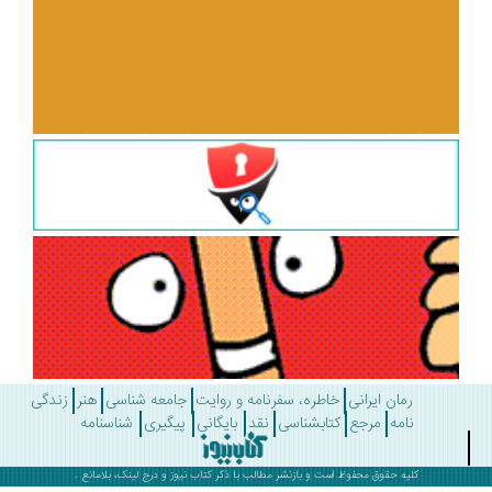
رمان ایرانی
خاطره، سفرنامه و روایت
جامعه شناسی
هنر
زندگی
نامه
مرجع
کتابشناسی
نقد
بایگانی
پیگیری
شناسنامه
کلیه حقوق محفوظ است و بازنشر مطالب با ذکر
کتاب نیوز
و درج لینک، بلامانع .