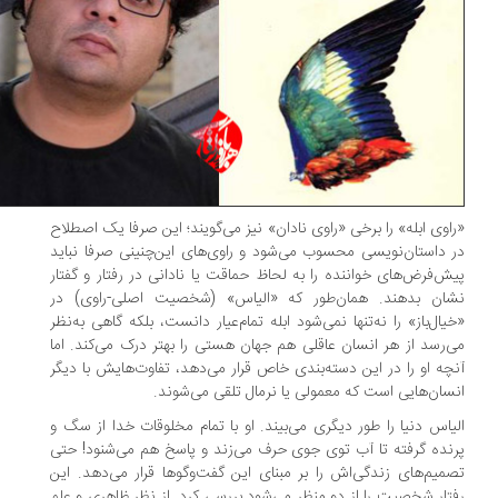
اوی ابله» را برخی «راوی نادان» نیز می‌گویند؛ این صرفا یک اصطلاح
 داستان‌نویسی محسوب می‌شود و راوی‌های این‌چنینی صرفا نباید
ش‌فرض‌های خواننده را به لحاظ حماقت یا نادانی در رفتار و گفتار
شان بدهند. همان‌طور که «الیاس» (شخصیت اصلی-راوی) در
یال‌باز» را نه‌تنها نمی‌شود ابله تمام‌عیار دانست، بلکه گاهی به‌نظر
‌رسد از هر انسان عاقلی هم جهان هستی را بهتر درک می‌کند. اما
چه او را در این دسته‌بندی خاص قرار می‌دهد، تفاوت‌هایش با دیگر
سان‌هایی است که معمولی یا نرمال تلقی می‌شوند.
یاس دنیا را طور دیگری می‌بیند. او با تمام مخلوقات خدا از سگ و
نده گرفته تا آب توی جوی حرف می‌زند و پاسخ هم می‌شنود! حتی
میم‌های زندگی‌اش را بر مبنای این گفت‌وگوها قرار می‌دهد. این
تار شخصیت را از دو منظر می‌شود بررسی کرد. از نظر ظاهری و علم