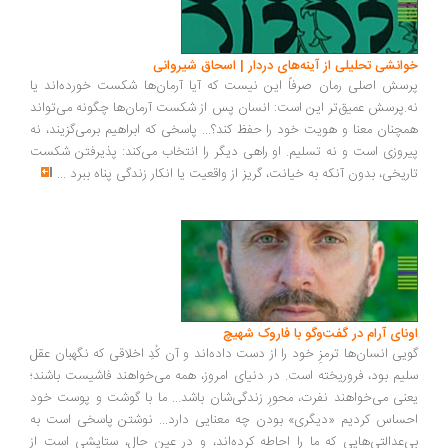
انشی تحلیلی از آینه‌های دردار | اسحاق شیروانی
سش اصلی رمان صرفاً این نیست که آیا آرمان‌ها شکست خورده‌اند یا
.پرسش عمیق‌تر این است: انسان پس از شکست آرمان‌ها چگونه می‌تواند
چنان معنا و هویت خود را حفظ کند؟... پاسخی که ابراهیم برمی‌گزیند، نه
روزی است و نه تسلیم. او راهی دیگر را انتخاب می‌کند: پذیرفتن شکست
ریخی، بدون آنکه به خیانت، گریز از واقعیت یا انکار زندگی پناه ببرد
...
ونای آرام در گفت‌وگو با فاروک شهیچ
یی انسان‌ها ترمزِ خود را از دست داده‌اند و آن کُدِ اخلاقی که نگهبان عقل
یم بود، فروریخته است. در دنیای امروز، همه می‌خواهند فاشیست باشند؛
نی می‌خواهند نفرت، محورِ زندگی‌شان باشد... ما با گوشت و پوست خود
ساس کردیم «دیگری» بودن چه معنایی دارد... نوشتن پاسخی است به
‌عدالتی‌هایی که ما را احاطه کرده‌اند، و در عین حال، ستایشی است از