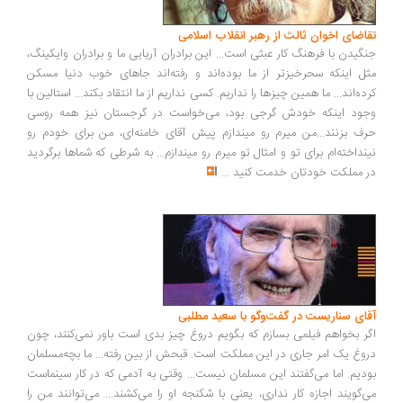
اضای اخوان ثالث از رهبر انقلاب اسلامی
گیدن با فرهنگ کار عبثی است... این برادران آریایی ما و برادران وایکینگ،
ل اینکه سحرخیزتر از ما بوده‌اند و رفته‌اند جاهای خوب دنیا مسکن
ده‌اند... ما همین چیزها را نداریم. کسی نداریم از ما انتقاد بکند... استالین با
ود اینکه خودش گرجی بود، می‌خواست در گرجستان نیز همه روسی
ف بزنند...من میرم رو میندازم پیش آقای خامنه‌ای، من برای خودم رو
نداخته‌ام برای تو و امثال تو میرم رو میندازم... به شرطی که شماها برگردید
 مملکت خودتان خدمت کنید
...
ای سناریست در گفت‌وگو با سعید مطلبی
ر بخواهم فیلمی بسازم که بگویم دروغ چیز بدی است باور نمی‌کنند، چون
وغ یک امر جاری در این مملکت است. قبحش از بین رفته... ما بچه‌مسلمان
دیم. اما می‌گفتند این مسلمان نیست... وقتی به آدمی که در کار سینماست
‌گویند اجازه کار نداری، یعنی با شکنجه او را می‌کشند... می‌توانند من را