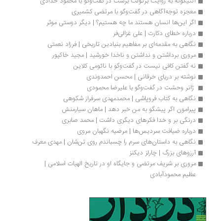
آنتیگونه به روایت برتولت برشت در گفت‌وگو با محمود حدادی
معجزه توجه‌آگاهی در گفت‌وگو با مرتضی کشمیری
اگر این‌ها انسان هستند ما چه هستیم؟ | دیگر دوستی موثر
درباره خطای دکارت | علی غزالی‌فر
نگاهی به مقدمه‌ای بر مفاهیم بنیادین تاریخی | فرزاد نعمتی
مروری برداشتن و نداشتن و ناخدا خورشید | مجید خاکپور
نه گفتن کافی نیست در گفت‌وگو با نائومی کلاین
نوشته بر دریای خرقانی | محسن احمدوندی
 ژانر وحشت در گفت‌وگو با علیرضا محمودی
نگاهی به کتاب فروپاشی | محمدمهدی سرفراز شکوهی
پیرامون اگر پیشگو به من خبر دهد | ماهان سیارمنش
درنگی بر و خدا فکرهای دیگری داشت | محمد صابری
درباره ضیافت سردیس‌ها | مرضیه نگهبان مروی
نگاهی به داستان‌های سرم را چسباندم روی تن‌شان | مهدی معرف
آرزوهای بزرگ | چارلز دیکنز
مروری بر شریف مرتضی و جایگاه او در تاریخ الهیات اسلامی | 
عظیم محمودآبادی