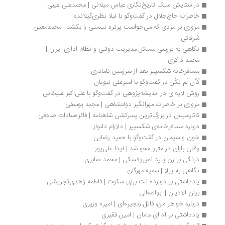
در ستایش سبک تاریخ‌نگاری عباس میلانی | محمدعلی غیبی
خاطرات حاج‌جلال در گفت‌وگو با لیلا نظری‌گیلانده
مروری بر مردی که می‌خواست پرتره نیستی را بکشد | محمدمعین 
شرفائی
نگاهی به بررسی مسائل مدیریت دولتی و نظام اداری ایران | 
محمد ذاکری
مسافرخانه شکسپیر بعد از سرزمین نامادری
کَأن لَم یَکُن در گفت‌وگو با امیرعلی نبویان
روش لایه‌ای در اندیشه‌پژوهی در گفت‌وگو با علی‌اکبر علیخانی
مروری بر خاطرات مهرانگیز دولتشاهی | مجید یوسفی
کاتارسیس در بزرگ‌ترین پسرکشی شاهنامه | فائزه‌سادات صادقی
درباره مسافرخانه‌ی شکسپیر | دلارام دلنواز
خون و سیمان در گفت‌وگو با حمید رضایی
وقتی باران در مترو محو شد | آیدا علی‌پور
درنگی بر زن پلید نمیروفسکی | محمد صابری
نگاهی به پرلا | سمیه مهرگان
یادداشتی بر دوازده نت برای سکوت | فاطمه زاهدی‌تجریشی
بیان الادیان | ابوالمعالی
درباره خواهر من، قاتل زنجیره‌ای | امیره وزیری
یادداشتی بر آه ‌ای مامان | امین فقیری