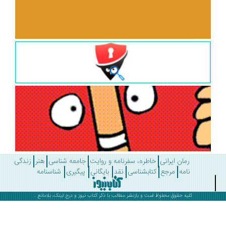
رمان ایرانی
خاطره، سفرنامه و روایت
جامعه شناسی
هنر
زندگی
نامه
مرجع
کتابشناسی
نقد
بایگانی
پیگیری
شناسنامه
کلیه حقوق محفوظ است و بازنشر مطالب با ذکر
کتاب نیوز
و درج لینک، بلامانع .