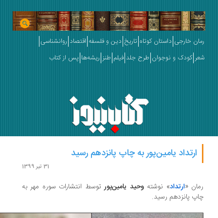
ان خارجی
داستان کوتاه
تاریخ
دین و فلسفه
اقتصاد
روانشناسی
ر
کودک و نوجوان
طرح جلد
فیلم
طنز
ریشه‌ها
پس از کتاب
ارتداد یامین‌پور به چاپ پانزدهم رسید
31 تیر 1399
ان «
ارتداد
» نوشته
وحید یامین‌پور
توسط انتشارات سوره مهر به
پ پانزدهم رسید.