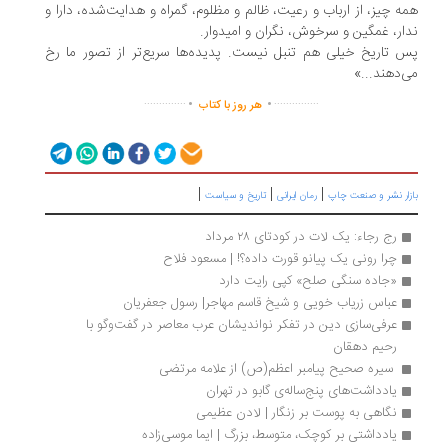
ه چیز، از ارباب و رعیت، ظالم و مظلوم، گمراه و هدایت‏‌شده، دارا و
ار، غمگین و سرخوش، نگران و امیدوار.
 تاریخ خیلی هم تنبل نیست. پدیده‏‌ها سریع‏‌تر از تصور ما رخ
‌‏دهند...»
.
.
..............
...............
هر روز با کتاب
|
|
|
زار نشر و صنعت چاپ
رمان ایرانی
تاریخ و سیاست
رج رجاء: یک لات در کودتای ۲۸ مرداد 
چرا رونی یک پیانو قورت داده؟! | مسعود فلاح
«جاده سنگی صلح» کپی رایت دارد
عباس زریاب خویی و شیخ قاسم مهاجر| رسول جعفریان
عرفی‌سازی دین در تفکر نواندیشان عرب معاصر در گفت‌وگو با 
رحیم دهقان
 سیره صحیح پیامبر اعظم(ص) از علامه مرتضی 
یادداشت‌های پنج‌ساله‌ی گابو در تهران 
نگاهی به پوست بر زنگار | لادن عظیمی
یادداشتی بر کوچک، متوسط، بزرگ | ایما موسی‌زاده