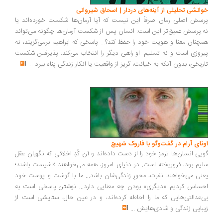
انشی تحلیلی از آینه‌های دردار | اسحاق شیروانی
سش اصلی رمان صرفاً این نیست که آیا آرمان‌ها شکست خورده‌اند یا
.پرسش عمیق‌تر این است: انسان پس از شکست آرمان‌ها چگونه می‌تواند
چنان معنا و هویت خود را حفظ کند؟... پاسخی که ابراهیم برمی‌گزیند، نه
روزی است و نه تسلیم. او راهی دیگر را انتخاب می‌کند: پذیرفتن شکست
ریخی، بدون آنکه به خیانت، گریز از واقعیت یا انکار زندگی پناه ببرد
...
ونای آرام در گفت‌وگو با فاروک شهیچ
یی انسان‌ها ترمزِ خود را از دست داده‌اند و آن کُدِ اخلاقی که نگهبان عقل
یم بود، فروریخته است. در دنیای امروز، همه می‌خواهند فاشیست باشند؛
نی می‌خواهند نفرت، محورِ زندگی‌شان باشد... ما با گوشت و پوست خود
ساس کردیم «دیگری» بودن چه معنایی دارد... نوشتن پاسخی است به
‌عدالتی‌هایی که ما را احاطه کرده‌اند، و در عین حال، ستایشی است از
بایی زندگی و شادی‌هایش
...