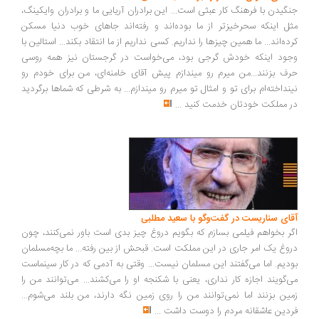
گیدن با فرهنگ کار عبثی است... این برادران آریایی ما و برادران وایکینگ،
ل اینکه سحرخیزتر از ما بوده‌اند و رفته‌اند جاهای خوب دنیا مسکن
ده‌اند... ما همین چیزها را نداریم. کسی نداریم از ما انتقاد بکند... استالین با
ود اینکه خودش گرجی بود، می‌خواست در گرجستان نیز همه روسی
ف بزنند...من میرم رو میندازم پیش آقای خامنه‌ای، من برای خودم رو
نداخته‌ام برای تو و امثال تو میرم رو میندازم... به شرطی که شماها برگردید
 مملکت خودتان خدمت کنید
...
ای سناریست در گفت‌وگو با سعید مطلبی
ر بخواهم فیلمی بسازم که بگویم دروغ چیز بدی است باور نمی‌کنند، چون
وغ یک امر جاری در این مملکت است. قبحش از بین رفته... ما بچه‌مسلمان
دیم. اما می‌گفتند این مسلمان نیست... وقتی به آدمی که در کار سینماست
‌گویند اجازه کار نداری، یعنی با شکنجه او را می‌کشند... می‌توانند من را
ین بزنند اما نمی‌توانند من را روی زمین نگه دارند، من بلند می‌شوم...
دین عاشقانه مردم را دوست داشت
...