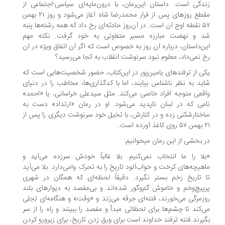
دگی است. داستان این‌رمان، با درون‌مایه‌ای سیاسی-اجتماعی از
مقطع روزهای پس از فرار محمدرضا شاه آغاز می‌شود و روز ۲۱ بهمن
۵۷ نقطه اوج آن است. در آن‌روز حادثه‌ای رخ داد که همه رشته‌ها پنبه
د و نهضت مبارزه مسیر متفاوتی به خود گرفت. نکته مهم
ن‌داستان، درباره آن روز به خصوص است که اگر آن اتفاق ویژه در آن
 نمی‌داد، معلوم نبود سرنوشت انقلاب به کجا می‌رسید؟
ی از ترفندهای یامین‌پور در این‌کتاب، حضور شخصیت‌هایی است که
ید به نظر ناشناس بیایند، اما با کدگذاری‌ها، مخاطب را در دنیای
قعی متوجه افراد خاصی می‌کند. مثل سیدعلی خراسانی، یا «احمد»
می که در لبنان ناپدید می‌شود. او در رمان «ارتداد» دست به
ختارشکنی زده و در کنارش، با تخیل خود سرنوشت دیگری را پس از
آورده است.
 بخشی از این رمان می​خوانیم:
لا را ما انتخاب نمی‌‏کنیم. بلا غالباً خودش سرزده می‌‏آید و
هیچه‌‏های کرخت و خواب‌‏آلود تاریخ را به تحرک وا‏می‌‏دارد. بلا می‌‏آید
 تاریخ زخم بستر نگیرد. دقیقاً لحظه‏‌ای که همگان در شهری
پیچ‌‏وخم و خاموش گم‌‏وگور شده‏‌اند و بی‌‏مقصد به دیوارهای بلند
زمرگی می‏‌خورند، فتنه‏‌ای جرقه می‌‏زند و «وقت» و هنگامه‌‏ای تجلی
‌‏کند تا چشم‏‌ها برای لحظاتی مبدأ و مقصد را ببینند و راه را از سر
یرند.فتنه ترفند خداوند است برای ورق زدن تاریخ، برای زیرورو کردن