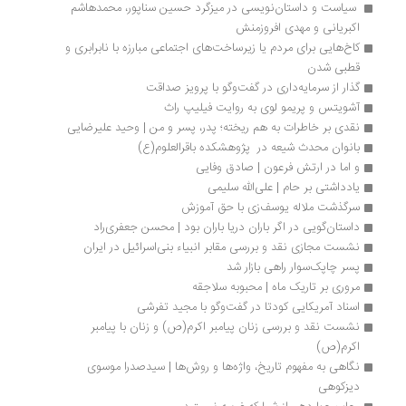
 سیاست و داستان‌نویسی در میزگرد حسین سناپور، محمدهاشم 
اکبریانی و مهدی افروزمنش
کاخ‌هایی برای مردم یا زیرساخت‌های اجتماعی مبارزه با نابرابری و 
قطبی شدن
گذار از سرمایه‌داری در گفت‌وگو با پرویز صداقت
آشویتس و پریمو لوی به روایت فیلیپ راث
نقدی بر خاطرات به هم ریخته؛ پدر، پسر و من | وحید علیرضایی
بانوان محدث شیعه در  پژوهشکده باقرالعلوم(ع)
و اما در ارتش فرعون | صادق وفایی
یادداشتی بر حام | علی‌الله سلیمی 
سرگذشت ملاله یوسف‌زی با حق آموزش
داستان‌گویی در اگر باران دریا باران بود | محسن جعفری‌راد
نشست مجازی نقد و بررسی مقابر انبیاء بنی‌اسرائیل در ایران
پسر چاپک‌سوار راهی بازار شد
مروری بر تاریک ماه | محبوبه سلاجقه
اسناد آمریکایی کودتا در گفت‌وگو با مجید تفرشی
نشست نقد و بررسی زنان پیامبر اکرم(ص) و زنان با پیامبر 
اکرم(ص)
نگاهی به مفهوم تاریخ، واژه‌ها و روش‌ها | سیدصدرا موسوی 
دیزکوهی 