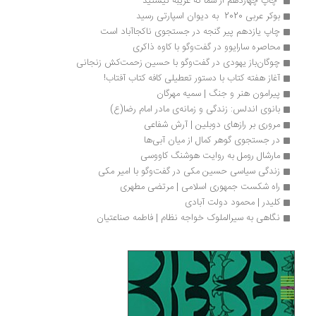
 چاپ چهاردهم از شما که غریبه نیستید
بوکر عربی 2020  به دیوان اسپارتی رسید
چاپ یازدهم پیر گنجه در جستجوی ناکجاآباد است
محاصره سارایوو در گفت‌وگو با کاوه ذاکری
چوگان‌باز یهودی در گفت‌وگو با حسین زحمت‌کش زنجانی
آغاز هفته کتاب با دستور تعطیلی کافه کتاب آفتاب!
پیرامون هنر و جنگ | سمیه مهرگان
بانوی اندلس: زندگی و زمانه‌ی مادر امام رضا(ع)
مروری بر رازهای دوبلین | آرش شفاعی
در جستجوی گوهر کمال از میان آبی‌ها
مارشال رومل به روایت هوشنگ کاووسی
زندگی سیاسی حسین مکی در گفت‌وگو با امیر مکی
راه شکست جمهوری اسلامی | مرتضی‌ مطهری
کلیدر | محمود دولت آبادی 
نگاهی به سیرالملوک خواجه نظام‌ | فاطمه صناعتیان