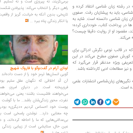
برمی‌گزیند، نه پیروزی است و نه تسلیم. ا
در رشته زبان شناسی انتقاد کرده و
راهی دیگر را انتخاب می‌کند: پذیرفتن شکس
ناسی، باید به پیشازبان رفت. صفوی
تاریخی، بدون آنکه به خیانت، گریز از واقعی
ان زبان شناسی دانسته است. شاید به
یا انکار زندگی پناه ببرد
...
ها در پرداخت کتاب، خودداری کرده؛
ند، مقصود او از روایت دقیقا چیست؟
 که در قالب نوعی نگرش ادراکی برای
ه کورش صفوی مطرح می‌کند در این
یفی ویژه مدنظر قرار می‌گیرد که
اونای آرام در گفت‌وگو با فاروک شهیچ‭
و نیز مطالعات ادبی کارداشته باشد.
گویی انسان‌ها ترمزِ خود را از دست داده‌اند 
آن کُدِ اخلاقی که نگهبان عقل سلیم بود،
نگین‌های زبان‌شناسی انتشارات علمی
فروریخته است. در دنیای امروز، همه
می‌خواهند فاشیست باشند؛ یعنی می‌خواهند
نفرت، محورِ زندگی‌شان باشد... ما با گوشت 
پوست خود احساس کردیم «دیگری» بودن
چه معنایی دارد... نوشتن پاسخی است به
بی‌عدالتی‌هایی که ما را احاطه کرده‌اند، و د
عین حال، ستایشی است از زیبایی زندگی و