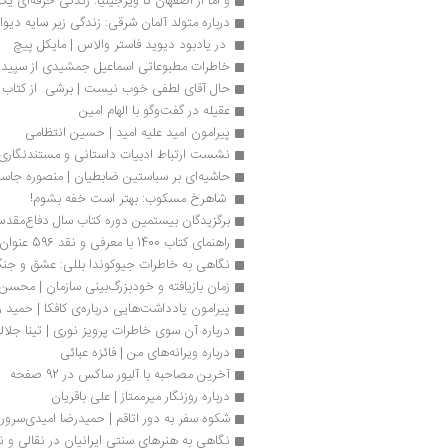
و اما از اصفهان تا ویرجینیا: زندگی حرفه‌ای یک
درباره متولد آلمان شرقی: زندگی زیر سایه دی
 در یادبود دیوید فاستر والاس | مایکل پیچ
خاطرات مطبوعاتی اسماعیل جمشیدی از سپید و
حال آقای لطفی خوب نیست | برشی  از کتاب
عقیله در گفت‌وگو با الهام امین
پیرامون امید علیه امید | حسین انتظامی
نشست ارتباط ادبیات داستانی و مستندنگار
حاشیه‌ای بر سباستین ضابطیان | منصوره جاس
 شاهرخ مسکوب: بهتر است خفه بشوم!
برگزیدگان بیستمین دوره کتاب سال دفاع‌مق
راهنمای کتاب 1400 با معرفی و نقد 596 عنوان کتاب منتشر شد
نگاهی به خاطرات جیوکوندا بللی: عشق و جنگ 
زمان بازيافته و خودبزرگ‌بینی سازمان | محس
پیرامون یادداشت‌هایی درباره‌ی کافکا | حمید 
درباره آن سوی خاطرات پرویز نوری | تینا جلال
درباره ویرانه‌های من | فائزه عبائی
آخرین مصاحبه با آلیور ساکس در 92 صفحه
درباره روزنگار میرممتاز | علی باقریان
شکوه سفر به دور اتاقم | حمیدرضا امیدی‌سرور
نگاهی به هنرهای سنتی ایرانیان در نقالی و 