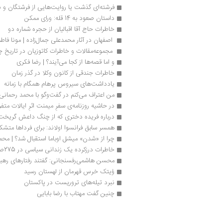
فرشته‌ای گذشت یا روایت‌هایی از فرشتگان و ن
داستان صعود به 14 قله: ورای ممکن
خاطرات حاج آقا اقبالیان از حجره شماره دو 
 اصفهان در آثار محمدعلی جمال‌زاده | مونا فاطم
 مجموعه‌مقالات و خاطرات کاتوزیان در تاریخ
و اما قصه‌ها از کجا می‌آیند؟ | رضا فکری
خاطرات جندقی از کانون وکلا در گذر زمان
یادداشت‌های سیروس پرهام همگام با زمانه
من اعتراف می‌کنم در گفت‌وگو با محمد رحمانی
در حاشیه روزنامه‌ی سفرِ میمنت اثرِ ایالات متفر
درباره فریده دختری که از چنگ داعش گریخت
همسر سابق فرانسوا اولاند: برای فرداها متشک
چرا از «شدن» میشل اوباما استقبال شد؟ | مح
خاطرات درزکرده یک زندانی سیاسی در 275صفحه
محسن هاشمی‌رفسنجانی: گفتند رفتارهای رهبر
وُیتک خرس قهرمان از لهستان رسید
نبرد تیله‌های تروریست در پاکستان
چنین گفت مهتاب با رضا بابایی