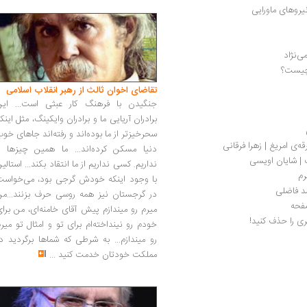
یروهای ماورایی
ی‌نژاد
 چیست؟
تقاضای اخوان ثالث از رهبر انقلاب اسلامی
جنگیدن با فرهنگ کار عبثی است... این
برادران آریایی ما و برادران وایکینگ، مثل اینک
سحرخیزتر از ما بوده‌اند و رفته‌اند جاهای خو
قه‌ی امریغ | زهرا فرقانی
دنیا مسکن کرده‌اند... ما همین چیزها را
 | شایان اویسی
نداریم. کسی نداریم از ما انتقاد بکند... استالی
رم
با وجود اینکه خودش گرجی بود، می‌خواست
مد فاضلی
در گرجستان نیز همه روسی حرف بزنند...من
میرم رو میندازم پیش آقای خامنه‌ای، من برا
ی را حذف کنید!
خودم رو نینداخته‌ام برای تو و امثال تو میر
رو میندازم... به شرطی که شماها برگردید د
مملکت خودتان خدمت کنید
...