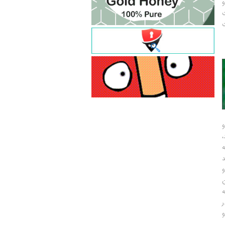
و
ت
ت
و
و
ر