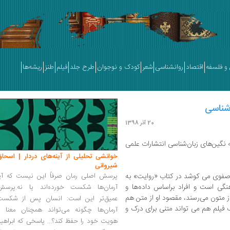
و فلسفه
اقتصاد
روانشناسی
شعر
کودک و نوجوان
طرح جلد
فیلم
طنز
ریشه‌ها
 شناسی
20 آذر 1398
نگین‌های زبان‌شناسی انتشارات علمی
خوانشی تحلیلی از آینه‌های دردار | اسحاق
شیروانی
 صفوی می کوشد در کتاب «روایت» به
پرسش اصلی رمان صرفاً این نیست که آیا
نگی است و افراد براساس داده‌ها و
آرمان‌ها شکست خورده‌اند یا نه.پرسش
ز متون می‌رسند، مقصود او از متن هم
عمیق‌تر این است: انسان پس از شکست
فیلم هم می تواند متنی برای درک و
آرمان‌ها چگونه می‌تواند همچنان معنا و
هویت خود را حفظ کند؟... پاسخی که ابراهی