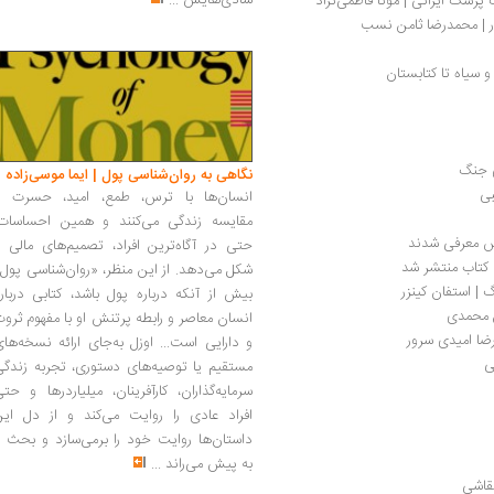
شادی‌هایش
...
 پزشک ایرانی | مونا فاطمی‌نژاد
وار | محمدرضا ثامن نسب
 سیاه تا کتابستان
ی جنگ
نگاهی به روان‌شناسی پول | ایما موسی‌زاده
بی
انسان‌ها با ترس، طمع، امید، حسرت و
مقایسه زندگی می‌کنند و همین احساسات،
دس معرفی شدند
حتی در آگاه‌ترین افراد، تصمیم‌های مالی ر
شکل می‌دهد. از این منظر، «روان‌شناسی پول
| استفان کینزر
بیش از آنکه درباره پول باشد، کتابی دربار
ن محمدی
انسان معاصر و رابطه پرتنش او با مفهوم ثرو
رضا امیدی سرور
و دارایی است... اوزل به‌جای ارائه نسخه‌ها
ی
مستقیم یا توصیه‌های دستوری، تجربه زندگی
سرمایه‌گذاران، کارآفرینان، میلیاردرها و حت
افراد عادی را روایت می‌کند و از دل این
داستان‌ها روایت خود را برمی‌سازد و بحث ر
به پیش می‌راند
...
نقاشی