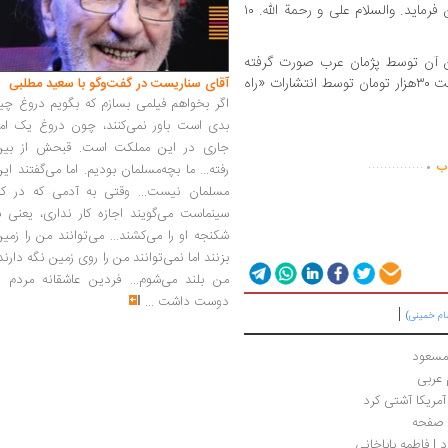
نماید و ماها و شماها را با رحمت خویش قرین فرماید. والسلام علی و رحمة الله. ۱۰
ن آن توسط پژمان عرب صورت گرفته
است، در ۲۰۰صفحه، شمارگان ۱۰۰۰جلد و با قیمت ۳۰هزار تومان توسط انتشارات «راه
آقای سناریست در گفت‌وگو با سعید مطلبی
اگر بخواهم فیلمی بسازم که بگویم دروغ چی
بدی است باور نمی‌کنند، چون دروغ یک امر
.
جاری در این مملکت است. قبحش از بین
..............
اب
رفته... ما بچه‌مسلمان بودیم. اما می‌گفتند ای
مسلمان نیست... وقتی به آدمی که در کار
سینماست می‌گویند اجازه کار نداری، یعنی ب
شکنجه او را می‌کشند... می‌توانند من را زمی
بزنند اما نمی‌توانند من را روی زمین نگه دارند
من بلند می‌شوم... فردین عاشقانه مردم را
دوست داشت
...
|
مام خمینی)
مسعود
 عربی
مریکا آشتی کرد
| فاطمه باباخانی