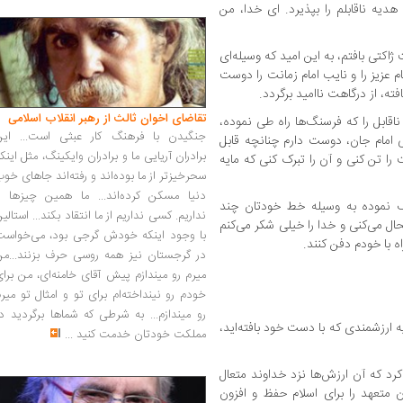
و هدیه ناقابلم را بپذیرد. ای خدا، من
ژاکتی بافتم، به این امید که وسیله‌ای
 عزیز را و نایب امام زمانت را دوست
فته، از درگاهت ناامید برگردد.
تقاضای اخوان ثالث از رهبر انقلاب اسلامی
اقابل را که فرسنگ‌ها راه طی نموده،
جنگیدن با فرهنگ کار عبثی است... این
لی امام جان، دوست دارم چنانچه قابل
برادران آریایی ما و برادران وایکینگ، مثل اینک
را تن کنی و آن را تبرک کنی که مایه
سحرخیزتر از ما بوده‌اند و رفته‌اند جاهای خو
دنیا مسکن کرده‌اند... ما همین چیزها را
ف نموده به وسیله خط خودتان چند
نداریم. کسی نداریم از ما انتقاد بکند... استالی
ال می‌کنی و خدا را خیلی شکر می‌کنم
با وجود اینکه خودش گرجی بود، می‌خواست
ه با خودم دفن کنند.
در گرجستان نیز همه روسی حرف بزنند...من
میرم رو میندازم پیش آقای خامنه‌ای، من برا
خودم رو نینداخته‌ام برای تو و امثال تو میر
رو میندازم... به شرطی که شماها برگردید د
 ارزشمندی که با دست خود بافته‌اید،
مملکت خودتان خدمت کنید
...
کرد که آن ارزش‌ها نزد خداوند متعال
ن متعهد را برای اسلام حفظ و افزون