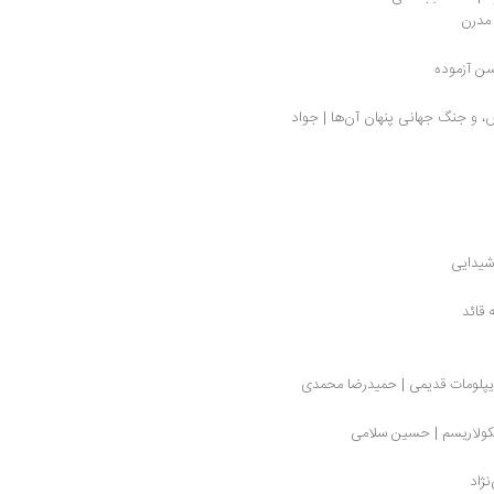
 مدرن
سن آزموده
نگاهی به برادران: جان فاستر دالس، آلن دالس، و جنگ جهانی پنهان آن‌ها | جواد 
یدایی
 قائد
سکولاریسم | حسین سلامی
ژاد