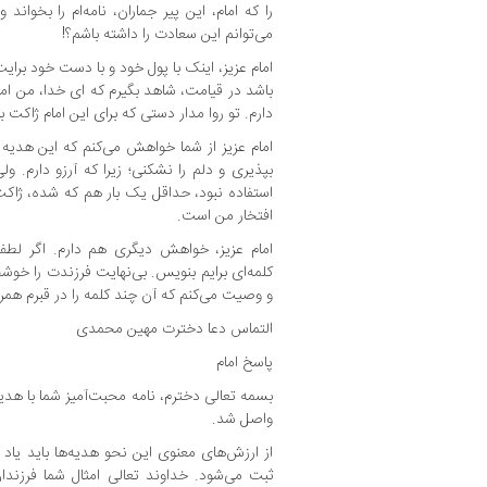
را که امام، این پیر جماران، نامه‌ام را بخواند 
می‌توانم این سعادت را داشته باشم؟!
امام عزیز، اینک با پول خود و با دست خود برایت 
باشد در قیامت، شاهد بگیرم که ای خدا، من امام
دارم. تو روا مدار دستی که برای این امام ژاکت با
امام عزیز از شما خواهش می‌کنم که این هدیه ن
بپذیری و دلم را نشکنی؛ زیرا که آرزو دارم. و
استفاده نبود، حداقل یک بار هم که شده، ژاکت 
افتخار من است.
امام عزیز، خواهش دیگری هم دارم. اگر لط
کلمه‌ای برایم بنویس. بی‌نهایت فرزندت را خوشح
و وصیت می‌کنم که آن چند کلمه را در قبرم همرا
التماس دعا دخترت مهین محمدی
پاسخ امام
بسمه تعالی دخترم، نامه محبت‌آمیز شما با هدیه
واصل شد.
از ارزش‌های معنوی این نحو هدیه‌ها باید یاد 
ثبت می‌شود. خداوند تعالی امثال شما فرزندا