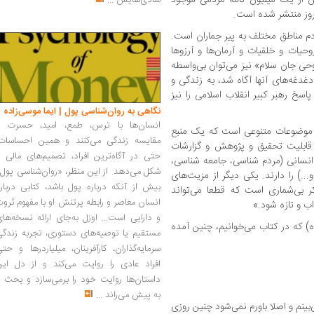
شادی‌هایش
...
امروز منتشر شده است.
مردم مناطق مختلف به پیر جماران است.
وحیات و خلقیات و آرمان‌ها و آرزوها
ی جان سلام» نیز می‌توان بی‌واسطه
دغدغه‌های آنها آگاه شد، به زندگی و
سخ رهبر کبیر انقلاب اسلامی را نیز
نگاهی به روان‌شناسی پول | ایما موسی‌زاده
انسان‌ها با ترس، طمع، امید، حسرت و
ر موضوعات متنوعی است که یک منبع
مقایسه زندگی می‌کنند و همین احساسات،
ابلیت تحقیق و پژوهش و گزارشات
حتی در آگاه‌ترین افراد، تصمیم‌های مالی ر
انسانی (مردم شناسی، جامعه شناسی،
شکل می‌دهد. از این منظر، «روان‌شناسی پول
.) را دارند. یکی دیگر از مزیت‌های
بیش از آنکه درباره پول باشد، کتابی دربار
ر بی‌شماری است که قطعا می‌تواند
انسان معاصر و رابطه پرتنش او با مفهوم ثرو
ب و تازه شود.»
و دارایی است... اوزل به‌جای ارائه نسخه‌ها
ه) که در کتاب می‌خوانیم، چنین آمده
مستقیم یا توصیه‌های دستوری، تجربه زندگی
سرمایه‌گذاران، کارآفرینان، میلیاردرها و حت
افراد عادی را روایت می‌کند و از دل این
داستان‌ها روایت خود را برمی‌سازد و بحث ر
به پیش می‌راند
...
ینم و اصلا باورم نمی‌شود چنین روزی