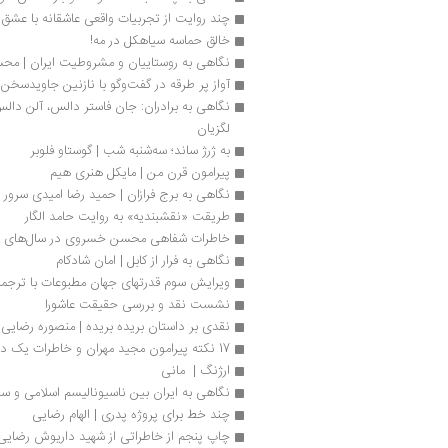
چند روایت از تجربیات واقعی عاشقانه با عشق
خالق حماسه سیاهکل در مه!
نگاهی به روستاییان و مشروطیت ایران | مح
آواز پر طرقه در گفت‌وگو با نازنین جاویدسخن
لگزیان
به ژرژ ساند؛ سه‌شنبه شب | گوستاو فلوبر
پیرامون قرن من | مایکل هنری هیم
نگاهی به برج فرازان | حمید رضا امیدی سرور
طریقت «نقشبندیه» به روایت حامد الگار
خاطرات شفاهی محسن خسروی در سال‌های ش
نگاهی به فرار از کابل | امان شادکام
ویرایش سوم قدرتهای جهان مطبوعات با ترجمه
نشست نقد و بررسی حقیقت عاشورا 
نقدی بر داستان بریده بریده | منصوره رضایی
17 نکته پیرامون مجید مهران و خاطرات یک دیپلومات قدیمی | حمیدرضا محمدی
ارژنگ |  مانی
نگاهی به ایران بین ناسیونالیسم اسلامی و 
چند خط برای پروژه‌‌ پدری | الهام رضایی
چاپ پنجم از خاطراتی از شهید داریوش رضایی‌ن