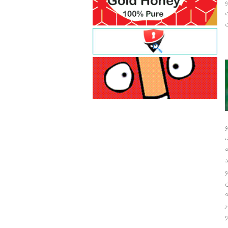
و
ت
ت
و
و
ر