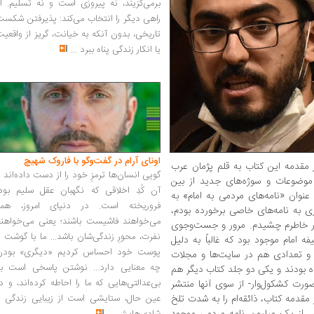
برمی‌گزیند، نه پیروزی است و نه تسلیم. ا
راهی دیگر را انتخاب می‌کند: پذیرفتن شکس
تاریخی، بدون آنکه به خیانت، گریز از واقعی
یا انکار زندگی پناه ببرد
...
اونای آرام در گفت‌وگو با فاروک شهیچ‭
 مقدمه این کتاب به قلم پژمان عرب
گویی انسان‌ها ترمزِ خود را از دست داده‌اند 
موضوعات و سوژه‌های جدید از بین
آن کُدِ اخلاقی که نگهبان عقل سلیم بود،
عنوان «نامه‌های مردمی به امام» به
فروریخته است. در دنیای امروز، همه
ری به نامه‌های خاصی برخورده بودم،
می‌خواهند فاشیست باشند؛ یعنی می‌خواهند
ه در خاطرم چشیدم. مرور و جست‌وجوی
نفرت، محورِ زندگی‌شان باشد... ما با گوشت 
امام موجود بود که غالباً به دلیل
پوست خود احساس کردیم «دیگری» بودن
 و تعدادی هم در سایت‌ها و مجلات
چه معنایی دارد... نوشتن پاسخی است به
ده بودند و یکی دو جلد کتاب دیگر هم
بی‌عدالتی‌هایی که ما را احاطه کرده‌اند، و د
ورت کشکول‌وار- از سوی آنها منتشر
مقدمه کتاب، ذائقه‌ام را به شدت تلخ
عین حال، ستایشی است از زیبایی زندگی و
ش از یک میلیون نامه مردمی موجود