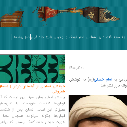
و فلسفه
اقتصاد
روانشناسی
شعر
کودک و نوجوان
طرح جلد
فیلم
طنز
ریشه‌ها
21 آذر 1400
مردمی به
امام خمینی
(ره) به کوشش
انه بازار نشر شد.
خوانشی تحلیلی از آینه‌های دردار | اسحاق
شیروانی
پرسش اصلی رمان صرفاً این نیست که آیا
آرمان‌ها شکست خورده‌اند یا نه.پرسش
عمیق‌تر این است: انسان پس از شکست
آرمان‌ها چگونه می‌تواند همچنان معنا و
هویت خود را حفظ کند؟... پاسخی که ابراهی