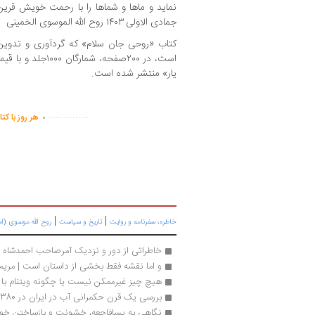
جمادی الاولی ۱۴۰۳ روح الله الموسوی الخمینی
کتاب «روحی جان سلام» که گردآوری و تدوی
یار» منتشر شده است.
.
...............
هر روز با کت
|
|
خاطره، سفرنامه‌ و روایت
تاریخ و سیاست
روح الله موسوی (ا
خاطراتی از دور و نزدیک آمرصاحب احمدشاه 
و اما نقشه فقط بخشی از داستان است | مریم
هیچ چیز غیرممکن نیست یا چگونه ویتنام با آ
بررسی یک قرن حکمرانی آب در ایران در 380 صفحه
نگاهی به پسافاجعه، خشونت و بازساختن خود 