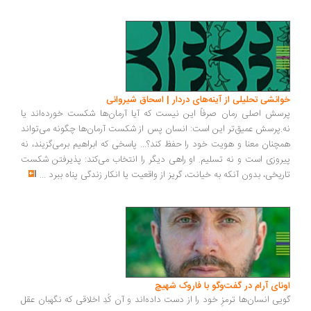
خوانشی تحلیلی از آینه‌های دردار | اسحاق شیروانی
پرسش اصلی رمان صرفاً این نیست که آیا آرمان‌ها شکست خورده‌اند یا
نه.پرسش عمیق‌تر این است: انسان پس از شکست آرمان‌ها چگونه می‌تواند
همچنان معنا و هویت خود را حفظ کند؟... پاسخی که ابراهیم برمی‌گزیند، نه
پیروزی است و نه تسلیم. او راهی دیگر را انتخاب می‌کند: پذیرفتن شکست
تاریخی، بدون آنکه به خیانت، گریز از واقعیت یا انکار زندگی پناه ببرد
...
اونای آرام در گفت‌وگو با فاروک شهیچ‭
گویی انسان‌ها ترمزِ خود را از دست داده‌اند و آن کُدِ اخلاقی که نگهبان عقل