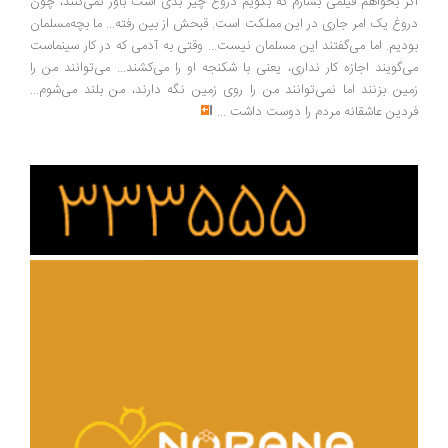
اگر بخواهم فیلمی بسازم که بگویم دروغ چیز بدی است باور نمی‌کنند، چون
دروغ یک امر جاری در این مملکت است. قبحش از بین رفته... ما بچه‌مسلمان
بودیم. اما می‌گفتند این مسلمان نیست... وقتی به آدمی که در کار سینماست
می‌گویند اجازه کار نداری، یعنی با شکنجه او را می‌کشند... می‌توانند من را
زمین بزنند اما نمی‌توانند من را روی زمین نگه دارند، من بلند می‌شوم...
فردین عاشقانه مردم را دوست داشت
...