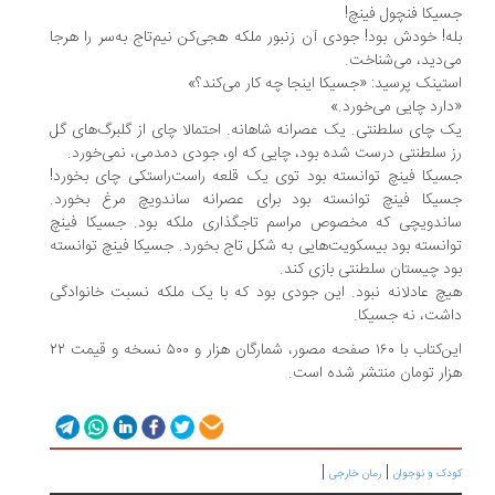
جسیکا فنچول فینچ!
بله! خودش بود! جودی آن زنبور ملکه هجی‌کن نیم‌تاج به‌سر را هرجا
می‌دید، می‌شناخت.
استینک پرسید: «جسیکا اینجا چه کار می‌کند؟»
«دارد چایی می‌خورد.»
یک چای سلطنتی. یک عصرانه شاهانه. احتمالا چای از گلبرگ‌های گل
رز سلطنتی درست شده بود، چایی که او،‌ جودی دمدمی، نمی‌خورد.
جسیکا فینچ توانسته بود توی یک قلعه راست‌راستکی چای بخورد!
جسیکا فینچ توانسته بود برای عصرانه ساندویچ مرغ بخورد.
ساندویچی که مخصوص مراسم تاجگذاری ملکه بود. جسیکا فینچ
توانسته بود بیسکویت‌هایی به شکل تاج بخورد. جسیکا فینچ توانسته
بود چیستان سلطنتی بازی کند.
هیچ عادلانه نبود. این جودی بود که با یک ملکه نسبت خانوادگی
داشت، نه جسیکا.
این‌کتاب با ۱۶۰ صفحه مصور، شمارگان هزار و ۵۰۰ نسخه و قیمت ۲۲
هزار تومان منتشر شده است.
|
|
کودک و نوجوان
رمان خارجی