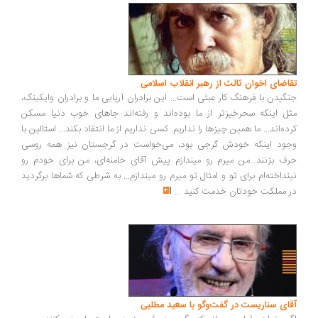
تقاضای اخوان ثالث از رهبر انقلاب اسلامی
جنگیدن با فرهنگ کار عبثی است... این برادران آریایی ما و برادران وایکینگ،
مثل اینکه سحرخیزتر از ما بوده‌اند و رفته‌اند جاهای خوب دنیا مسکن
کرده‌اند... ما همین چیزها را نداریم. کسی نداریم از ما انتقاد بکند... استالین با
وجود اینکه خودش گرجی بود، می‌خواست در گرجستان نیز همه روسی
حرف بزنند...من میرم رو میندازم پیش آقای خامنه‌ای، من برای خودم رو
نینداخته‌ام برای تو و امثال تو میرم رو میندازم... به شرطی که شماها برگردید
در مملکت خودتان خدمت کنید
...
آقای سناریست در گفت‌وگو با سعید مطلبی