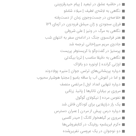
در حاشیه عشق در تبعید | پیام حیدرقزوینی
نگاهی به لاشه‌ی لطیف | میلاد شاملو
خلاصه‌ی در جست‌وجوی زمان از دست‌رفته
فرزان سجودی و ژان میشل فرودون در آزمای 169
نگاهی به مرگ در ونیز | علی شروقی
هنر فرانسوی جنگ در ادامه‌ی سفر به انتهای شب
جادوی مریم میرزاخانی ترجمه شد
پرستیژ در گفت‌وگو با کریستوفر پریست
نگاهی به دقیقا مناسب | ثریا بیگدلی
اوژنی گرانده | اونوره دو بالزاک
درباره پریشانی‌های ترلس جوان | منیره پولادوند
و اما در آغوش آب یا ساقه بامبو | مجتبا هوشیار محبوب
درباره تنهایی اعداد اول | مرتضی منصف
مروری بر بیابان تاتارها | پانیذ زرتابی
نفوس مرده | نیکولای گوگول
یک راز درازیلایی برای کودکان فاش شد
درباره درس پیش از مردن | عمران دسترس
مروری بر گیاهخوار کانگ | حیدر کاسبی
«کرم ابریشم» رولینگ در کتابفروشی‌ها 
دو نوجوان در یک عروسی نفرین‌شده