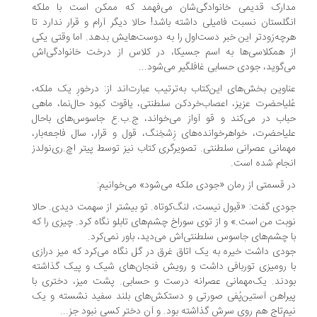
مدارک قدیمی خانوادگی‌شان می‌فهمد که ممکن است با ملکه
انگلستان نسبت فامیلی داشته باشد! حالا دیگر آرام و قرار ندارد تا
هرچه‌زودتر این‌ خبر دست‌اول را به دوست‌هایش بدهد. اما وقتی یکی
از همکلاسی‌ها به اسم جسیکا، در کلاس از درخت خانوادگی‌اش
می‌گوید، جودی حسابی غافلگیر می‌شود...
عناوین بخش‌های این‌کتاب به‌ترتیب عبارت‌اند از: درخورِ یک ملکه،
عُلیاحضرت عزیز، اعصاب‌خردکن سلطنتی، یاقوت کبود حال‌نما، ماهی
حباب در می‌کند و قو آواز می‌خواند، ج.ب.ع جاسوس‌های باحال
علیاحضرت، خواهرخوانده‌های زِشخِنگ، قول و قرار، سال فاجعه‌بار،
مهمانی عصرانی سلطنتی. تصویرگری کتاب نیز توسط پیتر اچ.ری‌نولدز
انجام شده است.
در قسمتی از رمان «جودی ملکه می‌شود» می‌خوانیم:
جودی گفت: «قبول نیست،‌ لنگ‌کوتاه. تو بیشتر از سهمت دیدی. حالا
نوبت من است.» و از توی سوراخ چشم‌های تابلو نگاه کرد. چیزی را که
با چشم‌های جاسوس سلطنتی‌اش می‌دید، باور نمی‌کرد.
جودی داشت خیره به یک اتاق غرق در گل نگاه می‌کرد که میز درازی
با رومیزی توربافی داشت و رویش فنجان‌های شیک و پیک گذاشته
بودند. یک‌مهمانی عصرانه درست و حسابی. پشت میز، دختری با
پیراهن آستین‌پُفی صورتی و دستکش‌های بلند سفید نشسته و یک
نیم‌تاج هم روی سرش گذاشته بود. و آن دختر کسی نبود جز...