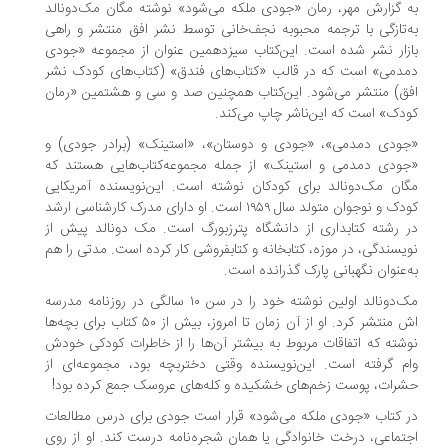
به گزارش مهر، رمان «جودی ملکه می‌شود»‌ نوشته مگان مک‌دونالد
به‌تازگی با ترجمه محبوبه نجف‌خانی توسط نشر افق منتشر و راهی
بازار نشر شده است. این‌کتاب سیزدهمین عنوان از مجموعه «جودی
دمدمی» است که در قالب «کتاب‌های فندق» (کتاب‌های کودک نشر
افق) منتشر می‌شود. این‌کتاب همچنین صد و سی و هشتمین «رمان
کودک» است که این‌ناشر چاپ می‌کند.
«جودی دمدمی»، «جودی و دوستان»، «استینک» (برادر جودی) و
«جودی دمدمی و استینک» از جمله مجموعه‌کتاب‌هایی هستند که
مگان مک‌دونالد برای کودکان نوشته است. این‌نویسنده آمریکایی
کودک و نوجوان متولد سال ۱۹۵۹ است. او دارای مدرک کارشناسی ارشد
در رشته کتابداری از دانشگاه پترزبورگ است. مک دونالد پیش از
نویسندگی، در موزه، کتابخانه و کتابفروشی کار کرده است. مدتی را هم
به‌عنوان نگهبانی پارک گذرانده است.
مک‌دونالد اولین نوشته خود را در سن ۱۰ سالگی در روزنامه مدرسه
اش منتشر کرد. او از آن زمان تا امروز، بیش از ۵۰ کتاب برای بچه‌ها
نوشته که اتفاقات مربوط به بیشتر آن‌ها را از خاطرات کودکی خودش
وام گرفته است. این‌نویسنده وقتی دختربچه بود، مجموعه‌ای از
حشرات، پوست زخم‌های خشکیده و کله‌های عروسک جمع کرده بود!
در کتاب «جودی ملکه می‌شود»‌ قرار است جودی برای درس مطالعات
اجتماعی، درخت خانوادگی یا همان شجره‌نامه درست کند. او از روی