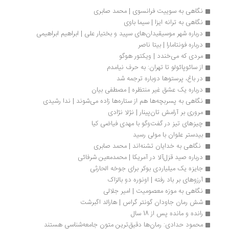
نگاهی به سوییت فرانسوی | محمد صابری
نگاهی به ترانه ایزا | سیما باوی
درباره شهر موسیقیدان‌های سپید و بختیار علی | ابراهیم ابراهیمی
درباره فونتامارا | بیتا ناصر
مردی که می‌خندد | ویکتور هوگو
از سائوپائولو تا تهران: به حرف نیامدم
در باغ، پرستوها دوباره ترجمه شد
درباره یک عشق غیر منتظره | مصطفی بیان
نگاهی به پسربچه‌ها هم از ستاره‌ها زاده می‌شوند | ندا رشیدی
مروری بر آرامش تان‌پینار | نژلا نژادی
چیزهای تیز در گفت‌وگو با مهدی فیاضی کیا
بیدستر علوان با مولی رسید
 نگاهی به خدایان تشنه‌اند | محمد صابری
درباره صید قزل‌آلا در آمریکا | محمدمعین شرفائی
جایزه یک میلیاردی بوکر برای جوخه الحارثی
آرزوهای بر باد رفته | اونوره دو بالزاک
نگاهی به موزه معصومیت | امیر جلالی
شش رمان جاودان گونتر گراس | هارالد اگبرشت
رانده و مانده پس از 18 سال
محمود حدادی: رمان‌ها دقیق‌ترین متون جامعه‌شناسی هستند