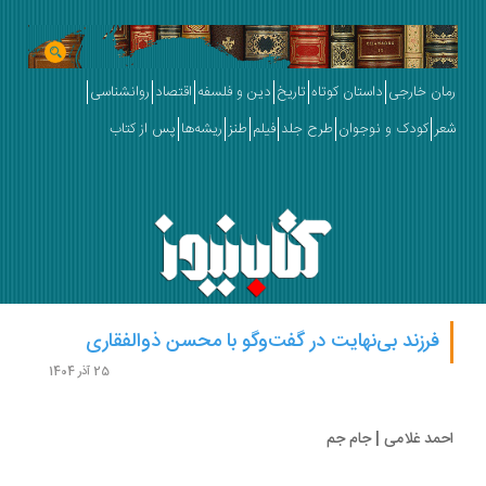
ان خارجی
داستان کوتاه
تاریخ
دین و فلسفه
اقتصاد
روانشناسی
ر
کودک و نوجوان
طرح جلد
فیلم
طنز
ریشه‌ها
پس از کتاب
فرزند بی‌نهایت در گفت‌وگو با محسن ذوالفقاری
25 آذر 1404
مد غلامی | جام جم