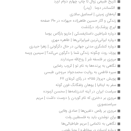
تاریخ طبیعی زوال تا چاپ چهارم دوام آورد
 الکساندر دوما . (پدر) 
آیه‌های زمینی | اسماعیل سالاری
زندگی و آثار حسین طاهرزاده «بهزاد» در 190 صفحه
ایرج پزشک‌زاد درگذشت
درباره شیاطین داستايفسكی | ماریو بارگاس یوسا
درباره ایرانی‌ترین غیرایرانی‌ها | طاهره مهری
درباره کنشگری مدنی جهانی در حال دگرگونی | زهرا حیدری
یوزف روت چگونه زندگی شما را دگرگون می‌کند؟ | سیمین ورسه
مروری بر فلسفه شر | روح‌الله سپندارند
نگاهی به پرنده‌ها به نام تو | کروب رضایی
سیره فاطمی به روایت محمدجواد مروجی طبسی
پویش «پرواز ۶۵۵» در رثای کربلای 67
سفر به ایتالیا | یوهان ولفگانگ فون گوته
سیاست ایران در آینه اندرزنامه‌ها | محسن آزموده
مروری بر دختری که تام گوردن را دوست داشت | مریم 
سیاه‌منصوری
مروری بر رقص دلفین‌ها | صادق وفایی
برای نوشتن، باید به فلسطین رفت 
نگاهی به ناتمامی | مریم طباطبائی‌ها
درباره ادبیات در مخاطره | پویا رفویی