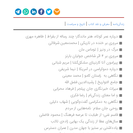
|
|
|
گی‌نامه
معرفی و نقد کتاب
تاریخ و سیاست
درباره عمر کوتاه، هنر ماندگار؛ چند رساله از بقراط | طاهره مهری
مروری بر خنده در تاریکی | محمدمعین شرفائی
مرگ در ونیز | توماس مان
مروری بر ۴ اثر شاخص جولیان بارنز
پیرامون آنا کارنینای مشکل‌گشا | مریم شبانی
درباره دموکراسی در آمریکا | نیما شریفی
نگاهی به  راستان کامو | محمد معینی
جامع التواریخ | رشیدالدین فضل الله
میراث خبرنگاری جان پیلجر | فرهاد محرابی
و اما معنای زندگی‌ام | رضا فکری
نگاهی به دمکراسی گفت‌وگویی | شهاب دلیلی
روحی جان سلام: نامه‌هایی از مردم
قاسم غنی؛ از طبابت تا عرصه فرهنگ | محمود فاضلی
سال‌های عطا از زندگی یک بهایی زاده‌ی تائب
یادداشتی بر ستیز با جهان مدرن | عمران دسترس