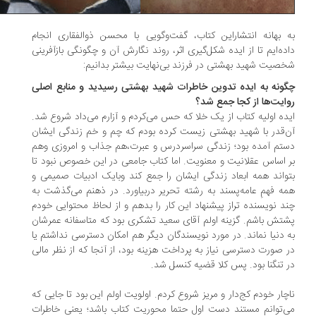
 بهانه‌ انتشاراین کتاب، گفت‌وگویی با محسن ذوالفقاری انجام
ده‌ایم تا از ایده‌ شکل‌گیری اثر، روند نگارش آن و چگونگی بازآفرینی
صیت شهید بهشتی در فرزند بی‌نهایت بیشتر بدانیم:
ونه به ایده تدوین خاطرات شهید بهشتی رسیدید و منابع اصلی
ایت‌ها از کجا جمع شد؟
ده اولیه کتاب از یک خلا که حس می‌کردم و آزارم می‌داد شروع شد.
‌قدر با شهید بهشتی زیست کرده بودم که چم و‌ خم زندگی ایشان
تم آمده بود؛ زندگی‌ سراسردرس و عبرت،هم جذاب و امروزی وهم
 اساس عقلانیت و معنویت. اما کتاب جامعی در این خصوص نبود تا
واند همه ابعاد زندگی ایشان را جمع کند وبایک ادبیات صمیمی و
ه‌ ‌فهمِ عامه‌پسند به رشته تحریر دربیاورد. در ذهنم می‌گذشت به
د نویسنده تراز پیشنهاد این کار را بدهم و از لحاظ محتوایی خودم
تش باشم. گزینه اولم آقای سعید تشکری بود که متاسفانه عمرشان
 دنیا نماند. در مورد نویسندگان دیگر هم امکان دسترسی نداشتم یا
 صورت دسترسی نیاز به پرداخت هزینه بود، از آنجا که از نظر مالی
 تنگنا بود. پس کلا قضیه کنسل شد.
چار خودم کج‌دار و مریز شروع کردم. اولویت اولم این بود تا جایی که
‌توانم مستند دست اول حتما محوریت کتاب باشد؛ یعنی خاطرات