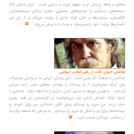
اصر و رابطه پرتنش او با مفهوم ثروت و دارایی است... اوزل به‌جای ارائه
خه‌های مستقیم یا توصیه‌های دستوری، تجربه زندگی سرمایه‌گذاران،
رآفرینان، میلیاردرها و حتی افراد عادی را روایت می‌کند و از دل این
ستان‌ها روایت خود را برمی‌سازد و بحث را به پیش می‌راند
...
اضای اخوان ثالث از رهبر انقلاب اسلامی
گیدن با فرهنگ کار عبثی است... این برادران آریایی ما و برادران وایکینگ،
ل اینکه سحرخیزتر از ما بوده‌اند و رفته‌اند جاهای خوب دنیا مسکن
ده‌اند... ما همین چیزها را نداریم. کسی نداریم از ما انتقاد بکند... استالین با
ود اینکه خودش گرجی بود، می‌خواست در گرجستان نیز همه روسی
ف بزنند...من میرم رو میندازم پیش آقای خامنه‌ای، من برای خودم رو
نداخته‌ام برای تو و امثال تو میرم رو میندازم... به شرطی که شماها برگردید
 مملکت خودتان خدمت کنید
...