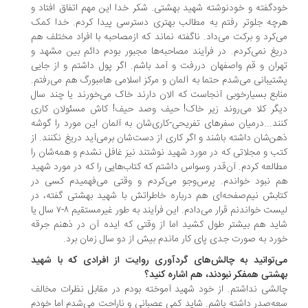
دگفته و خودنوشته شهید بهشتی. شکر خدا این مهم اتفاق افتاد و
چه جلوتر ‌رفتم به مطالب بهتری دسترسی پیدا کردم. خدا کمک
‌کرد و برکت می‌داد. ناگفته نماند که ازمصاحبه با افراد مختلف هم
یغ نمی‌کردم. در فرآیند مصاحبه‌ها مجبور بودم دائم بین مشهد و
ران و قم واصفهان دررفت و آمد باشم. اگر پول داشتم و از جایی
تیبانی می‌شدم حتما به آلمان و مرکز اسلامی هامبورگ هم می‌رفتم.
ابع بسیارخوبی آنجاست که الان دارند خاک می‌خورند یا چند سال
گر کلا می‌روند زیر خاک! حیف وصد حیف! کاش مسئولان کاری
ند...درمیان سفرهای تفریحی-کاری‌شان به آلمان این مورد را گوشه
ن‌شان داشته باشند و اگر کاری از دست‌شان برمی‌آید دریغ نکنند. از
ب و مجلاتی که در مورد شهید نوشتند نیز غافل نشدم و همه‌شان را
العه کردم. آن‌قدر وسواس داشتم که کتاب‌هایی را که در مورد شهید
 نبود خواندم. پرس‌وجو می‌کردم و وقتی می‌فهمیدم کسی در
ابش نیم‌صفحه‌ای هم درباره خاطراتش با شهید بهشتی گفته، در
لیست خواندنم قرار می‌دادم. این فرآیند به طور غیرمستقیم ۸-۷ سال یا
ید هم بیشتر طول کشید اما از وقتی که ایده آن در ذهنم جرقه
رد به صورت جدی پای کار ماندم بیش از دو سال زمان برد.
‌توانید به چالش‌های گردآوری روایت از افرادی که با شهید
شتی همفکر نبودند، هم اشاره کنید؟
لشی نداشتم. از خود شهید آموخته بودم در مقابل نظرات مخالف
ه‌صدر داشته باشم. شاید کمی عصبانی و ناراحت می‌شدم اما خودم