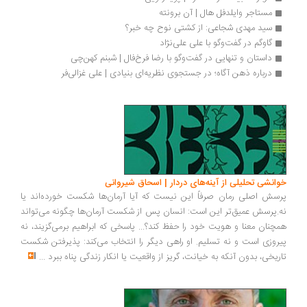
مستاجر وایلدفل هال | آن برونته
سید مهدی شجاعی: از کشتی نوح چه خبر؟
گاوگم در گفت‌وگو با علی علی‌نژاد 
داستان و تنهایی در گفت‌وگو با رضا فرخ‌فال | شبنم کهن‌چی
درباره ذهن آگاه؛ در جستجوی نظریه‌ای بنیادی | علی غزالی‌فر
انشی تحلیلی از آینه‌های دردار | اسحاق شیروانی
سش اصلی رمان صرفاً این نیست که آیا آرمان‌ها شکست خورده‌اند یا
.پرسش عمیق‌تر این است: انسان پس از شکست آرمان‌ها چگونه می‌تواند
چنان معنا و هویت خود را حفظ کند؟... پاسخی که ابراهیم برمی‌گزیند، نه
روزی است و نه تسلیم. او راهی دیگر را انتخاب می‌کند: پذیرفتن شکست
ریخی، بدون آنکه به خیانت، گریز از واقعیت یا انکار زندگی پناه ببرد
...