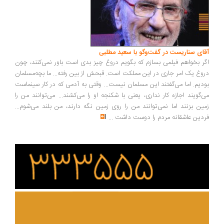
ای سناریست در گفت‌وگو با سعید مطلبی
ر بخواهم فیلمی بسازم که بگویم دروغ چیز بدی است باور نمی‌کنند، چون
وغ یک امر جاری در این مملکت است. قبحش از بین رفته... ما بچه‌مسلمان
دیم. اما می‌گفتند این مسلمان نیست... وقتی به آدمی که در کار سینماست
‌گویند اجازه کار نداری، یعنی با شکنجه او را می‌کشند... می‌توانند من را
ین بزنند اما نمی‌توانند من را روی زمین نگه دارند، من بلند می‌شوم...
دین عاشقانه مردم را دوست داشت
...