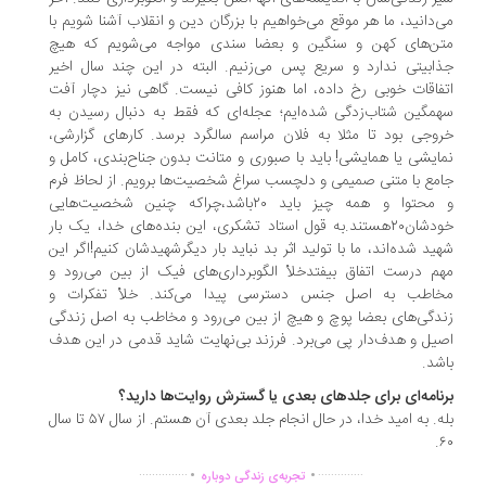
‌دانید، ما هر موقع می‌خواهیم با بزرگان دین و انقلاب آشنا شویم با
ن‌های کهن و سنگین و بعضا سندی مواجه می‌شویم که هیچ
ابیتی ندارد و سریع پس می‌زنیم. البته در این چند سال اخیر
فاقات خوبی رخ داده، اما هنوز کافی نیست. گاهی نیز دچار آفت
مگین شتاب‌زدگی شده‌ایم؛ عجله‌ای که فقط به دنبال رسیدن به
وجی بود تا مثلا به فلان مراسم سالگرد برسد. کارهای گزارشی،
ایشی یا همایشی! باید با صبوری و متانت بدون جناح‌بندی، کامل و
مع با متنی صمیمی و دلچسب سراغ شخصیت‌ها برویم. از لحاظ فرم
و محتوا و همه چیز باید ۲۰باشد،چراکه چنین شخصیت‌هایی
خودشان۲۰هستند.به قول استاد تشکری، این بنده‌های خدا، یک بار
ید شده‌اند، ما با تولید اثر بد نباید بار دیگرشهیدشان کنیم!اگر این
م درست اتفاق بیفتدخلأ الگوبرداری‌های فیک از بین می‌رود و
اطب به اصل جنس دسترسی پیدا می‌کند. خلأ تفکرات و
دگی‌های بعضا پوچ و هیچ از بین می‌رود و مخاطب به اصل زندگی
یل و هدف‌دار پی می‌برد. فرزند بی‌نهایت شاید قدمی در این هدف
شد.
نامه‌ای برای جلدهای بعدی یا گسترش روایت‌ها دارید؟
بله. به امید خدا، در حال انجام جلد بعدی آن هستم. از سال ۵۷ تا سال
.
.
...............
..............
تجربه‌ی زندگی دوباره