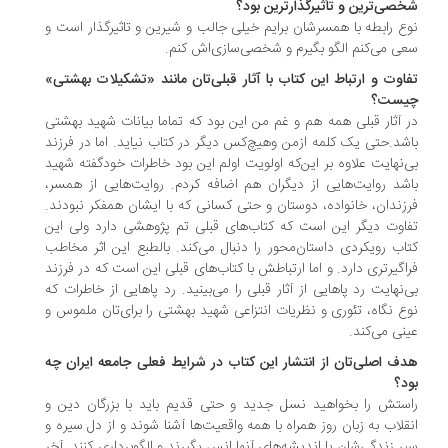
صی‌ترین و تأثیرگذارترین بود؟
ع رابطه با همسرشان برایم خیلی جالب و شیرین و تاثیرگذار است و
ی می‌کنم الگو بگیرم و شخصی‌سازی‌اش کنم.
اوت و ارتباط این کتاب با آثار قبلی‌تان مانند «تشکیلات بهشتی»
یست؟
 آثار قبلی همه‌ هم و غم من این بود که تماما بیانات شهید بهشتی
شد.حتی یک کلمه ازمن وهیچ‌کس دیگر در کتاب نیاید. اما در فرزند
‌نهایت علاوه بر این‌که اولویت اولم این بود خاطرات خودگفته شهید
شد روایت‌هایی از دیگران هم اضافه کردم. روایت‌هایی از همسر،
زندان، خانواده، دوستان و حتی کسانی که با ایشان همفکر نبودند.
اوت دیگر این است که کتاب‌های قبلی تم پژوهشی دارد ولی این
اب رویکردی داستان‌محور را دنبال می‌کند. بالطبع این اثر مخاطب
اگیرتری دارد. و اما ارتباطش با کتاب‌های قبلی این است که در فرزند
‌نهایت رد پاهایی از آثار قبلی را می‌بینید. رد پاهایی از خاطرات که
ع نگاه، تئوری و نظریات انتزاعی شهید بهشتی را برای‌تان ملموس و
نی می‌کند.
ف اصلی‌تان از انتشار این کتاب در شرایط فعلی جامعه ایران چه
د؟
ستش را بخواهید نسل جدید و حتی قدیم باید با بزرگان دین و
قلاب به زبان روز همراه با همه واقعیت‌ها آشنا شوند و از دل سیره و
ر زندگی‌شان با اندیشه‌های آنها انس بگیرند و الگوبرداری کنند. آخر