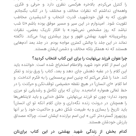
 کنترل می‌کردم. بالاخره هرکسی نظری دارد و حرفی و فکری.
همه‌ای نداشتم که نظرات مخالف و مختلف را در کتاب بگنجانم.
ری که به قول خودشهید، قدرت انتخاب و اندیشیدن مخاطب
ویت شود. امیدوارم در این سیر و مسیر موفق بوده باشم.«تا شب
اشد که روز مشخص نمی‌شود.» با افکار تاریک بعضی‌، نظرات
شن‌بینانه شهید بهشتی ظهور و بروز بیشتری پیدا می‌کند. ناگفته
اند در این جلد با چالش کمتری مواجه بودم. در جلد بعد آدم‌هایی
تند که نه‌ همفکر بلکه مخالف و دشمن ایشان هستند.
ا عنوان فرزند بی‌نهایت را برای این کتاب انتخاب کردید؟
ن اسم از کلام خود شهید والامقام استخراج شده است. خواننده باید
ن کلام را در عقبه‌‏ ذهنش جای دهد و بعد، کتاب را ورق بزند و تفکر
د. خدا را شکر می‌کنم که چنین اسم پرمسمایی را به فکرم انداخت. و
اما کلام: «ای انسان! در هیچ نقطه‎ حضیضی توقف‌نکن و حرکتت را در
 تعالی همواره ادامه‌بده. بدان که برای تکامل و رشدیابی تو مرزی
ود ندارد؛ چون تو فرزند بی‌نهایتی. عاشق خدایی و باید لایتناهی‌ها
را همچنان در درونت زنده نگه‌داری و جان کلام آن‎که تو ای انسان!
ید تاریخ را بسازی و به طبیعت شکل دهی و حاکمیت خود را بر آنها
روزبه‎روز گسترده‌تر کنی.» این اسم برازنده ایشان است، چراکه مصداق
رزش خودشان هستند.
ام بخش از زندگی شهید بهشتی در این کتاب برای‌تان