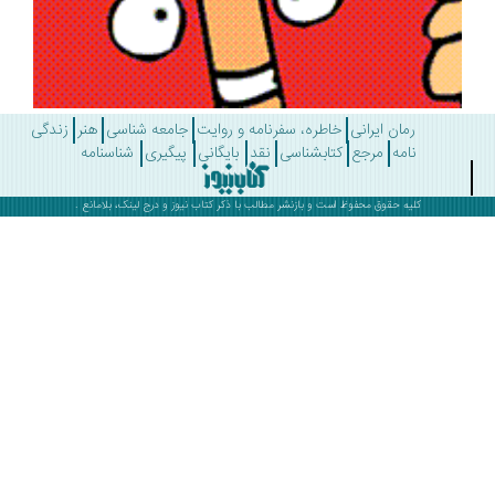
رمان ایرانی
خاطره، سفرنامه و روایت
جامعه شناسی
هنر
زندگی
نامه
مرجع
کتابشناسی
نقد
بایگانی
پیگیری
شناسنامه
کلیه حقوق محفوظ است و بازنشر مطالب با ذکر
کتاب نیوز
و درج لینک، بلامانع .