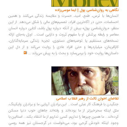
نگاهی به روان‌شناسی پول | ایما موسی‌زاده
انسان‌ها با ترس، طمع، امید، حسرت و مقایسه زندگی می‌کنند و همین
احساسات، حتی در آگاه‌ترین افراد، تصمیم‌های مالی را شکل می‌دهد. از این
منظر، «روان‌شناسی پول» بیش از آنکه درباره پول باشد، کتابی درباره انسان
معاصر و رابطه پرتنش او با مفهوم ثروت و دارایی است... اوزل به‌جای ارائه
نسخه‌های مستقیم یا توصیه‌های دستوری، تجربه زندگی سرمایه‌گذاران،
کارآفرینان، میلیاردرها و حتی افراد عادی را روایت می‌کند و از دل این
داستان‌ها روایت خود را برمی‌سازد و بحث را به پیش می‌راند
...
تقاضای اخوان ثالث از رهبر انقلاب اسلامی
جنگیدن با فرهنگ کار عبثی است... این برادران آریایی ما و برادران وایکینگ،
مثل اینکه سحرخیزتر از ما بوده‌اند و رفته‌اند جاهای خوب دنیا مسکن
کرده‌اند... ما همین چیزها را نداریم. کسی نداریم از ما انتقاد بکند... استالین با
وجود اینکه خودش گرجی بود، می‌خواست در گرجستان نیز همه روسی