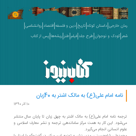
رمان خارجی
داستان کوتاه
تاریخ
دین و فلسفه
اقتصاد
روانشناسی
شعر
کودک و نوجوان
طرح جلد
فیلم
طنز
ریشه‌ها
پس از کتاب
نامه امام علی(ع) به مالک اشتر به 40زبان
10 آذر 1390
ترجمه نامه امام علی(ع) به مالک اشتر به چهل زبان تا پایان سال منتشر
می‌شود. این کار به همت مرکز ساماندهی ترجمه و نشر معارف اسلامی و
علوم انسانی انجام می‌گیرد.
محمدعلی شاه‌حسینی، مدیر نشر و توزیع این مرکز، در گفت‌وگو با ایبنا، با