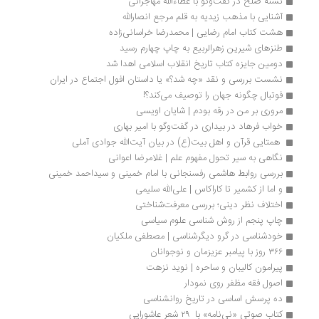
تشنه صلح در گفت‌وگو با عطاءالله مهاجرانی
آشنایی با مذهب زیدیه به قلم مرجع انصارالله
هشت کتاب امام رضایی | محمدرضا خراسانی‌زاده
طنزهای شیرین زهرالربیع به چاپ چهارم رسید
دومین جایزه کتاب تاریخ انقلاب اسلامی اهدا شد
نشست بررسی و نقد «چه شد؟» یا داستان افول اجتماع در ایران
فوتبال چگونه جهان را توصیف می‌کند؟!
مروری بر من در رقه بودم | شایان اویسی
خواب فرهاد در بیداری در گفت‌وگو با امیر بهاری
 همتایی قرآن ‌و اهل بیت(ع) در بیان آیت‌الله جوادی آملی 
نگاهی به سیر تحول مفهوم علم | غلامرضا‭ ‬اعوانی
بررسی روابط هاشمی رفسنجانی با امام خمینی و سیداحمد خمینی
و اما از کشمیر تا کاراکاس | علی‌الله سلیمی
اختلاف نظر دینی؛ بررسی معرفت‌شناختی
چاپ پنجم از روش شناسی علوم سیاسی
خودشناسی در گرو دیگرشناسی | مصطفی ملکیان
۳۶۶ روز با پیامبر عزیزمان و نوجوانان
پیرامون کالیبان و ساحره | نوید نزهت
اصول فقه مظفر روی نمودار
ده پرسش اساسی در تاریخ روانشناسی
کتاب صوتی «نی‌نامه» با  ۲۹ شعر عاشورایی