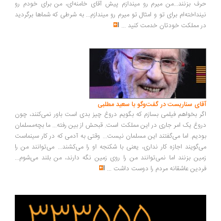
حرف بزنند...من میرم رو میندازم پیش آقای خامنه‌ای، من برای خودم رو
نینداخته‌ام برای تو و امثال تو میرم رو میندازم... به شرطی که شماها برگردید
در مملکت خودتان خدمت کنید
...
آقای سناریست در گفت‌وگو با سعید مطلبی
اگر بخواهم فیلمی بسازم که بگویم دروغ چیز بدی است باور نمی‌کنند، چون
دروغ یک امر جاری در این مملکت است. قبحش از بین رفته... ما بچه‌مسلمان
بودیم. اما می‌گفتند این مسلمان نیست... وقتی به آدمی که در کار سینماست
می‌گویند اجازه کار نداری، یعنی با شکنجه او را می‌کشند... می‌توانند من را
زمین بزنند اما نمی‌توانند من را روی زمین نگه دارند، من بلند می‌شوم...
فردین عاشقانه مردم را دوست داشت
...