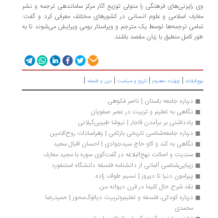
وی رایزنی‌های فرهنگی را متولی توزیع آثار مرکز ساماندهی ترجمه و نشر
معارف اسلامی و علوم انسانی در کشورهای مختلف معرفی کرد و گفت:
تمامی ترجمه‌ها توسط یک مترجم و ویراستار بومی ویرایش می‌شوند تا به
طور کامل منطبق با زبان مقصد باشند.
|
|
|
|
نهج‌البلاغه
چهارده معصوم
تاریخ و سیاست
دین و فلسفه
درباره جامعه باستان | ناصر فکوهی
نگاهی به تعلیم و تربیت در عصر صفویان
یادداشتی بر برآمدن قاجار | نیوشا طبیبی‌‏گیلانی
درباره جامعه‌شناسی تاریخی بازتابی | زهراسادات روح‌الامین
نگاهی به کند و کاو حاج سیدجوادی | احسان اقبال سعید
سندیت و اصالت نهج‌البلاغه در گفت‌گوی سوره با مجید معارف
زیبایی‌شناسی آلمانی از دانشنامه فلسفه دانشگاه استنفورد 
پیرامون دنیا تا دیروز | نسیم طواف زاده
نقد شرح حال کلیما در قرن دیوانه من 
درباره کودکی، فلسفه و تعلیم‌وتربیت دیالوگ‌محور | حمیدرضا 
محمدی