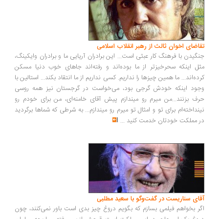
اضای اخوان ثالث از رهبر انقلاب اسلامی
گیدن با فرهنگ کار عبثی است... این برادران آریایی ما و برادران وایکینگ،
ل اینکه سحرخیزتر از ما بوده‌اند و رفته‌اند جاهای خوب دنیا مسکن
ده‌اند... ما همین چیزها را نداریم. کسی نداریم از ما انتقاد بکند... استالین با
ود اینکه خودش گرجی بود، می‌خواست در گرجستان نیز همه روسی
ف بزنند...من میرم رو میندازم پیش آقای خامنه‌ای، من برای خودم رو
نداخته‌ام برای تو و امثال تو میرم رو میندازم... به شرطی که شماها برگردید
 مملکت خودتان خدمت کنید
...
ای سناریست در گفت‌وگو با سعید مطلبی
ر بخواهم فیلمی بسازم که بگویم دروغ چیز بدی است باور نمی‌کنند، چون