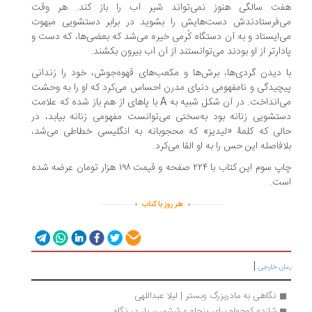
ت سالگی هنوز نمی‌تواند شیر آب را باز کند. هر وقت
‌فرستادندش دست‌هایش را بشوید در برابر دستشویی مبهوت
‌ایستاد و به آن دستگاه کُرمی خیره می‌شد که بعضی‌ها، که دست و
دارتر از او بودند می‌توانستند از آن آب بیرون بکشند.
 دیدن گردی‌ها، برش‌ها و مکعب‌های قهوه‌جوش، خود را زندانی
چیدگی و نامفهومی دنیای مدرن احساس می‌کرد که او را به وحشت
می‌انداخت. در آن شکل شبیه به A با پاهای از هم باز شده که علامت
تشویی زنانه بود به‌سختی می‌توانست مفهومی زنانه بیابد، در
لی که کلمهٔ «لیدیز» که محجوبانه به انگلیسی خطاطی می‌شد،
افاصله این حس را به او القا می‌کرد.
چاپ سوم این کتاب با ۲۲۴ صفحه و قیمت ۱۹۸ هزار تومان عرضه شده
ت.
.
.
................
...............
هر روز با کتاب
|
ان خارجی
نگاهی به مادربزرگ وبستر | لیلا عبداللهی
شازده کوچولو برای پنجاه و ششمین بار در نگاه