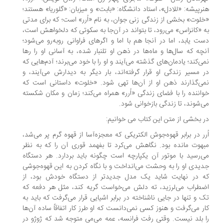
رپیشه: «للادل»، استاد دانشگاه: «بابت» و میزبان: «گلوریا» هستند؛
لوت» بخشی از زندگی زنی جوان، به نام «اُرر» است؛ که برای مدتی
 «کانزاس» می‌رود، تا بتواند در آن‌جا به سکوتی که دلخواهش است،
ت یابد، اما در آنجا هم با اما و اگرهای فراوانی روبه‌رو می‌شود؛
چه که سال‌ها و ماه‌ها در ذهن او تلنبار شده، به آسانی او را رها
ی‌کند؛ یادمان‌های گذشته می‌آیند و او را با خود می‌برند؛ آدم‌هایی که
 مسیر زندگی او قرار گرفته‌اند، بار دیگر به دیدارش می‌آیند، و
ی‌گذارند ذهن او از آن‌ها تهی شود. «خلوت» داستانی است که
اننده را با فضای زندگی «اُرر» همراه می‌کند؛ زمان و مکان شکسته
‌شوند، تا زندگی بازخوانی شود.
 بخشی از متن این کتاب می خوانیم:
رر در برابر قهوه‌جوش الکتریکی که معجزه‌آسا از قهوه گرم پر می‌شد،
هوت مانده بود. نگاهش می‌کرد تا بفهمد قوری آن را که به نظر
‌رسید با موتور آن یکپارچه است چگونه باید بردارد. هر دستگاه
یدی او را به وحشت می‌انداخت و با نگاه کردن به این قهوه‌جوشی
 در نهایت شاید یک مدل جدیدتر از دستگاه خودش بود، از
طراب می‌لرزید، ته دلش می‌خواست گریه کند، مثل هر دفعه که
 و تنها در جایی ناشناخته در برابر اشیایی قرار می‌گرفت که باید به
ر می‌گرفت و هنوز کسی نمی‌دانست که او طرز کار اتفاقاً ساده آن‌ها
 بلد نیست. وقتی رفت فرانسه، عمه می‌می متوجه شد که ژوژو در