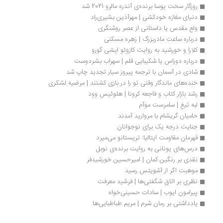
روزگار سخت یوسا برنده‌ی آندره مالرو 2021 شد
دنیای مغازه خودکشی | مهرآذین بشیری‌راد
ولع مقدس یا داستانی از عصر روشنگری
درباره ساعت مادربزرگ | زهره مسکنی
کلارا و خورشید به روایت کازوئو ایشی‌ گورو
درباره دوراس یا شکیبایی قلم | سهراب بشردوست
شادی در آسمان با ترجمه پیروز سیار تجدید چاپ شد
خنده‌های ماندگار وقتی تو را ‌در ‌بازی‌ کشتند | مرضیه لشکری
رشد بازار کتاب و فاجعه کرونا | هلوئیس وود
لبه تیغ | سامرست موآم
حامیان گریشام با مروارید آمدند
جنایت درجه یک برای نوجوانان
قهرمان مقاومت ایتالیا: تریستانو می‌میرد
درس‌های یونانی به روایت برنده‌ی نوبل
نقدی بر رنگین کمان | امیرحسین خورشیدفر
موهبت اگر از آشویتس رسید
نظری بر اتاق شگفتی‌ها | فرشید معرفت
پیرامون ایوب | سادات حسینی‌خواه
یادداشتی بر رمان شرم | مریم طباطبایی‌ها