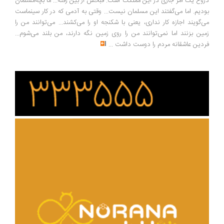
وغ یک امر جاری در این مملکت است. قبحش از بین رفته... ما بچه‌مسلمان
دیم. اما می‌گفتند این مسلمان نیست... وقتی به آدمی که در کار سینماست
‌گویند اجازه کار نداری، یعنی با شکنجه او را می‌کشند... می‌توانند من را
ین بزنند اما نمی‌توانند من را روی زمین نگه دارند، من بلند می‌شوم...
دین عاشقانه مردم را دوست داشت
...