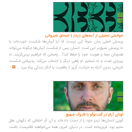
انشی تحلیلی از آینه‌های دردار | اسحاق شیروانی
سش اصلی رمان صرفاً این نیست که آیا آرمان‌ها شکست خورده‌اند یا
.پرسش عمیق‌تر این است: انسان پس از شکست آرمان‌ها چگونه می‌تواند
چنان معنا و هویت خود را حفظ کند؟... پاسخی که ابراهیم برمی‌گزیند، نه
روزی است و نه تسلیم. او راهی دیگر را انتخاب می‌کند: پذیرفتن شکست
ریخی، بدون آنکه به خیانت، گریز از واقعیت یا انکار زندگی پناه ببرد
...
ونای آرام در گفت‌وگو با فاروک شهیچ
یی انسان‌ها ترمزِ خود را از دست داده‌اند و آن کُدِ اخلاقی که نگهبان عقل
یم بود، فروریخته است. در دنیای امروز، همه می‌خواهند فاشیست باشند؛