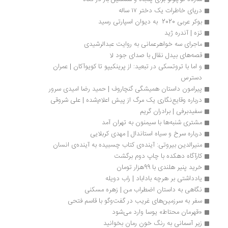
دریای خاطرات یک دختر ۱۷ ساله
بوکر عربی 2020  به دیوان اسپارتی رسید
تزه | آندره ژید
ماجرای سه خواهرعمانی به روایت عبدالرشیدی
قصه‌های بیدل نقال با صدای جود لا
و اما با تروتسکی در تبعید: از پرینکیپو تا کویوآکان | عمران 
دسترس
پیرامون داستان همیشگی گنچاروف | حمید رضا امیدی سرور
درباره وقایع‌نگاری یک مرگ از پیش اعلام‌شده | علی شروقی
سفیدبرفی | برادران گریم
مشتری شنبه‌ها با سیمنون به تهران آمد 
درباره سرخ و سیاه استاندال | مهدی کربلایی
منیرالدین بیروتی: آینده‌ی کتاب چسبیده به آینده‌ی انسان
کارآگاه دهکده با چاپ دوم برگشت
خرید پنیر هلندی با 99هزار تومان
یادداشتی بر هرچه باداباد | راب دویله
نگاهی به داستان اضطراب من | زهره مسکنی
سفر به سرزمین‌های غریب در گفت‌وگو با قاسم فتحی
«قهرمان محتاط» یوسا وارد می‌شود
زیر آسمانی به رنگ خون رمان بخوانید