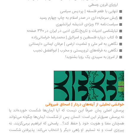
اروپای قرون وسطی
تنهایی با طعم فلسفه | پردیس سیاسی
زایش سرمایه‌داری در صدر اسلام به چاپ چهارم رسید
سیاست‌نامه 26 ویژه‌ی اندیشه ایرانشهری
تبارشناسی ادبیات و تاریخ‌نگاری ادبی در ایران در 340 صفحه
5 کتاب درباره فلسطین و اسرائیل | محمدرضا خراسانی‌زاده
نگاهی به امر ملی و تمامیت ارضی | عرفان ایمانی دارستانی
نگاهی به فرقه‌های تروریستی و مخرب | ابوالفضل نجیب
از امروز به سپیدی یک رویا بشنوید!
انشی تحلیلی از آینه‌های دردار | اسحاق شیروانی
سش اصلی رمان صرفاً این نیست که آیا آرمان‌ها شکست خورده‌اند یا
.پرسش عمیق‌تر این است: انسان پس از شکست آرمان‌ها چگونه می‌تواند
چنان معنا و هویت خود را حفظ کند؟... پاسخی که ابراهیم برمی‌گزیند، نه
روزی است و نه تسلیم. او راهی دیگر را انتخاب می‌کند: پذیرفتن شکست