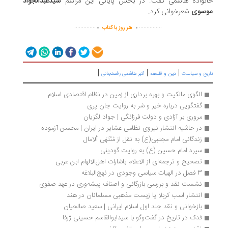
نواده هاشمی گفت. در بخش پایانی این مراسم
سیدعبدالجواد
سوی
شعرخوانی کرد.
.
.
..............
...............
هر روز با کتاب
|
|
|
ریخ و سیاست
دین و فلسفه
اکبر هاشمی رفسنجانی
الگوی مالکیت و بهره برداری از زمین در نظام اقتصادی اسلام
گفتگویی درباره خیر و شر به روایت جان پری
مروری بر آزادى و دولت فرزانگى | جواد لگزیان
در حاشیه انتشار نیروی نظامی عشایر در ایران | محسن آزموده
زندگانی امام مجتبی(ع) به نقل از مُنْتَهَی ألآمال
سیره‌ امام حسین (ع) به روایت گودینی
تصحیح و ترجمه‌ای از الاعلام باشارات اهل‌الالهام ابن عربی
3 فصل در الهیات سیاسی وجودی در نهج‌البلاغه
نشست نقد و بررسی بازرگانی و اصناف پیشه‌وری در عهد صفوی
انتشار اسب کربلا یا زیست مذهبی مسلمانان در هند
بازخوانی و نقد جلد اول اسلام ایرانی | سعید صالحیان
فدک در تاریخ در گفت‌وگو با سیدابوالقاسم حسینی ژرفا