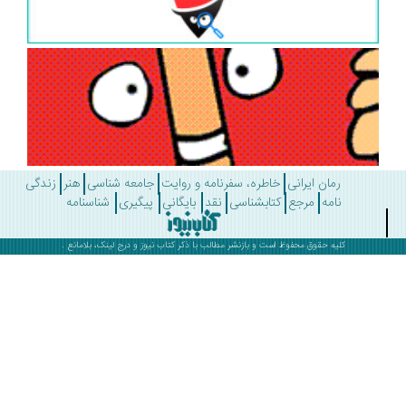
رمان ایرانی
خاطره، سفرنامه و روایت
جامعه شناسی
هنر
زندگی
نامه
مرجع
کتابشناسی
نقد
بایگانی
پیگیری
شناسنامه
کلیه حقوق محفوظ است و بازنشر مطالب با ذکر
کتاب نیوز
و درج لینک، بلامانع .