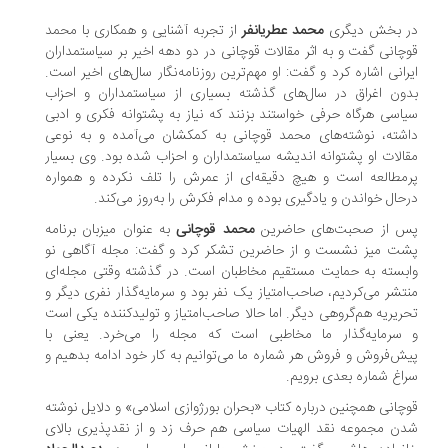
 بخش دیگری
محمد عطریانفر
از تجربه آشنایی و همکاری با محمد
چانی گفت و به اثر مقالات قوچانی در دو دهه اخیر بر سیاستمداران
رانی اشاره کرد و گفت: او مهم‌ترین روزنامه‌نگار سال‌های اخیر است.
ون اغراق در سال‌های گذشته بسیاری از سیاستمداران و احزاب
اسی هرگاه حرفی خواستند بزنند که نیاز به پشتوانه فکری و ادبی
شته، نوشته‌های محمد قوچانی به کمکشان می‌آمده و به نوعی
الات او پشتوانه اندیشه سیاستمداران و احزاب شده بود. وی بسیار
مطالعه است و هیچ دقیقه‌ای از عمرش را تلف نکرده و همواره
حال خواندن و یادگیری بوده و مدام فکرش را به‌روز می‌کند.
 از صحبت‌های حاضرین
محمد قوچانی
به عنوان میزبان برنامه
ت میز نشست و از حاضرین تشکر کرد و گفت: مجله آگاهی نو
بسته به حمایت مستقیم مخاطبان است. در گذشته وقتی مجله‌ای
تشر می‌کردیم، صاحب‌امتیاز یک نفر بود و سرمایه‌گذار نفری دیگر و
ریریه هم‌گروهی دیگر. اما حالا صاحب‌امتیاز و تولیدکننده یکی است
سرمایه‌گذار ما مخاطبی است که مجله را می‌خرد. یعنی با
ش‌فروش و فروش هر شماره ما می‌توانیم به کار خود ادامه بدهیم و
اغ شماره بعدی برویم.
چانی همچنین درباره کتاب «بحران بورژوازی اسلامی» و دلایل نوشته
ن مجموعه نقد الهیات سیاسی هم حرف زد و از نقدپذیری بالای