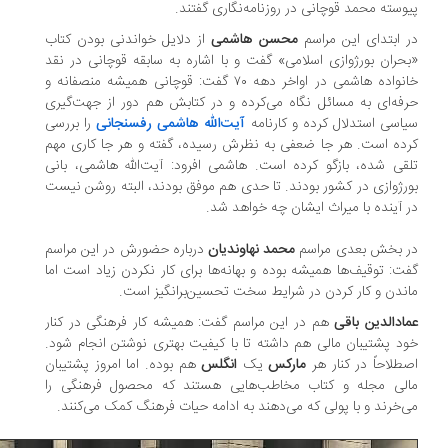
وسته محمد قوچانی در روزنامه‌نگاری گفتند.
 ابتدای این مراسم
محسن هاشمی
از دلایل خواندنی بودن کتاب
حران بورژوازی اسلامی» گفت و با اشاره به سابقه قوچانی در نقد
خانواده هاشمی در اواخر دهه ۷۰ گفت: قوچانی همیشه منصفانه و
فه‌ای به مسائل نگاه می‌کرده و در کتابش هم دور از جهت‌گیری
اسی استدلال کرده و کارنامه
آیت‌الله هاشمی ‌رفسنجانی
را بررسی
ده است. هر جا ضعفی به نظرش رسیده، گفته و هر جا کاری مهم
قی شده، بازگو کرده است. هاشمی افرود: آیت‌الله هاشمی، بانی
رژوازی در کشور بودند. تا حدی هم موفق بودند، البته روشن نیست
 آینده با میراث ایشان چه خواهد شد.
 بخش بعدی مراسم
محمد نهاوندیان
درباره حضورش در این مراسم
ت: توقیف‌ها همیشه بوده و بهانه‌ها برای کار نکردن زیاد است اما
ندن و کار کردن در شرایط سخت تحسین‌برانگیز است.
ادالدین باقی
هم در این مراسم گفت: همیشه کار فرهنگی در کنار
د پشتیبان مالی هم داشته تا با کیفیت بهتری نوشتن انجام شود.
طلاحاً در کنار هر
مارکس
یک
انگلس
هم بوده. اما امروز پشتیبان
لی مجله و کتاب مخاطب‌هایی هستند که محصول فرهنگی را
‌خرند و با پولی که می‌دهند به ادامه حیات فرهنگ کمک می‌کنند.