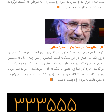
نداخته‌ام برای تو و امثال تو میرم رو میندازم... به شرطی که شماها برگردید
 مملکت خودتان خدمت کنید
...
ای سناریست در گفت‌وگو با سعید مطلبی
ر بخواهم فیلمی بسازم که بگویم دروغ چیز بدی است باور نمی‌کنند، چون
وغ یک امر جاری در این مملکت است. قبحش از بین رفته... ما بچه‌مسلمان
دیم. اما می‌گفتند این مسلمان نیست... وقتی به آدمی که در کار سینماست
‌گویند اجازه کار نداری، یعنی با شکنجه او را می‌کشند... می‌توانند من را
ین بزنند اما نمی‌توانند من را روی زمین نگه دارند، من بلند می‌شوم...
دین عاشقانه مردم را دوست داشت
...