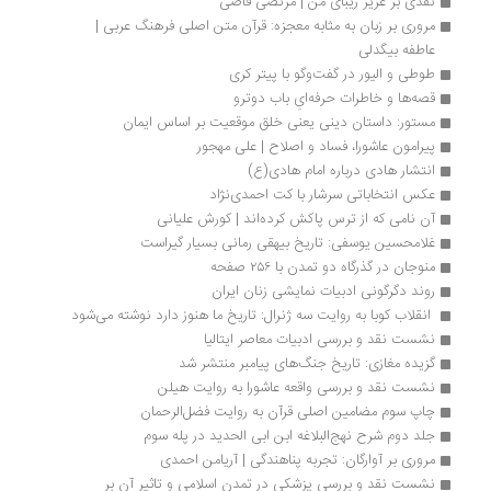
نقدی بر عزیز زیبای من | مرتضی قاضی
مروری بر زبان به‌ مثابه معجزه: قرآن متن اصلی فرهنگ عربی | 
عاطفه بیگدلی
طوطی و الیور در گفت‌وگو با پیتر کری
قصه‌ها و خاطرات حرفه‌ایِ باب دوترو
مستور: داستان دینی یعنی خلق موقعیت بر اساس ایمان
پیرامون عاشورا، فساد و اصلاح | علی مهجور
انتشار هادی درباره امام هادی(ع)
عکس انتخاباتی سرشار با کت احمدی‌نژاد
آن نامی که از ترس پاکش کرده‌اند | کورش علیانی
غلامحسین یوسفی: تاریخ بیهقی رمانی بسیار گیراست
منوجان در گذرگاه دو تمدن با ۲۵۶ صفحه 
روند دگرگونی ادبیات نمایشی زنان ایران
 انقلاب کوبا به روایت سه ژنرال: تاریخ ما هنوز دارد نوشته می‌شود
نشست نقد و بررسی ادبیات معاصر ایتالیا
گزیده مغازی: تاریخ جنگ‌های پیامبر منتشر شد
نشست نقد و بررسی واقعه عاشورا به روایت هیلن
چاپ سوم مضامین اصلی قرآن به روایت فضل‌الرحمان
جلد دوم شرح نهج‌البلاغه ابن ابی الحدید در پله سوم
مروری بر آوارگان: تجربه پناهندگی | آریامن احمدی
نشست نقد و بررسی پزشکی در تمدن اسلامی و تاثیر آن بر 