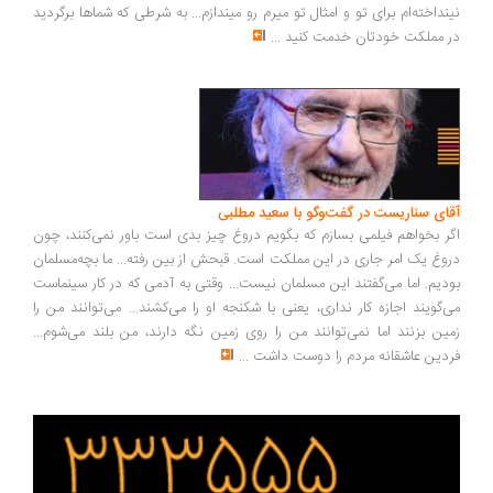
نداخته‌ام برای تو و امثال تو میرم رو میندازم... به شرطی که شماها برگردید
 مملکت خودتان خدمت کنید
...
ای سناریست در گفت‌وگو با سعید مطلبی
ر بخواهم فیلمی بسازم که بگویم دروغ چیز بدی است باور نمی‌کنند، چون
وغ یک امر جاری در این مملکت است. قبحش از بین رفته... ما بچه‌مسلمان
دیم. اما می‌گفتند این مسلمان نیست... وقتی به آدمی که در کار سینماست
‌گویند اجازه کار نداری، یعنی با شکنجه او را می‌کشند... می‌توانند من را
ین بزنند اما نمی‌توانند من را روی زمین نگه دارند، من بلند می‌شوم...
دین عاشقانه مردم را دوست داشت
...