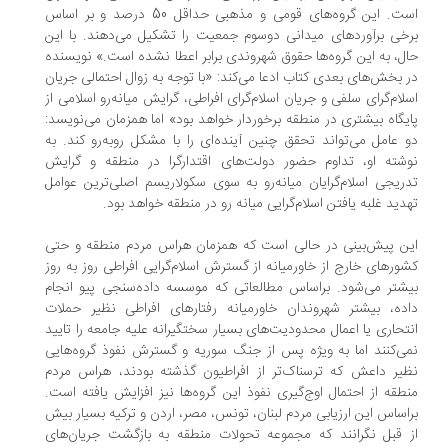
است. این گروه‌های قومی و مذهبی حداقل 50 درصد و بر اساس
خی برآوردهای میدانی دوسوم جمعیت را تشکیل می‌دهند. با این
ل، به این گروه‌ها حقوق شهروندی برابر اعطا نشده است.» نویسنده
 بخش‌های بعدی کتاب ادعا می‌کند: «با توجه به زوال احتمالی جریان
لام‌گرای سلفی و جریان اسلام‌گرای افراطی، گرایش میانه‌رو اسلامی از
یگاه بیشتری در منطقه برخوردار خواهد بود» اما همزمان می‌نویسد:
 عامل می‌تواند تحقق چنین آینده‌ای را با مشکل روبه‌رو کند. به
شته او، تداوم حضور دولت‌های اقتدارگرا در منطقه و گرایش
ریجی اسلام‌گرایان میانه‌رو به سوی سکولاریسم اصلی‌ترین عوامل
دید غلبه یافتن اسلام‌گرایی میانه رو در منطقه خواهد بود.
ن پیش‌بینی در حالی است که همزمان هراس مردم منطقه و حتی
ورهای خارج از خاورمیانه از گسترش اسلام‌گرایی افراطی روز به روز
شتر می‌شود. براساس مطالعاتی که موسسه داده‌سنجی پیو انجام
ده، بیشتر شهروندان خاورمیانه رفتارهای افراطی نظیر حملات
تحاری یا اعمال محدودیت‌های بسیار سختگیرانه علیه جامعه را تایید
ی‌کنند اما به ویژه پس از جنگ سوریه و گسترش نفوذ گروه‌هایی
یر داعش که ترسناک‌تر از افراطیون گذشته بودند، هراس مردم
طقه از احتمال اوج‌گیری نفوذ این گروه‌ها نیز افزایش یافته است.
اساس این ارزیابی مردم لبنان، تونس، مصر، اردن و ترکیه بسیار بیش
 قبل نگرانند که مجموعه تحولات منطقه به بازگشت جریان‌های