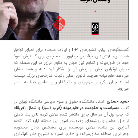
گفت‌وگوهای ایران، کشورهای 1+4 و ایالات متحده برای احیای توافق
ته‌ای، تلاش‌های ابرقدرتی نوظهور به نام چین برای گسترش نفوذ
د در خاورمیانه و تداوم نیاز جهان به منابع انرژی در این منطقه که
ران اوکراین بیش از پیش آن را آشکار کرد همه و همه نشان
‌دهد خاورمیانه هرچند کانون اصلی رقابت قدرت‌های بزرگ نیست
ا همچنان یکی از مهم‌ترین و تاثیرگذارترین مناطق دنیا به شمار
‌رود.
ید احمدی
، استاد دانشکده حقوق و علوم سیاسی دانشگاه تهران در
اب «
سیاست و حکومت در خاورمیانه (غرب آسیا) و شمال آفریقا
»
 چاپ اول آن در سال جاری منتشر شده تلاش کرده تا روایت کاملی
 علل، عوامل و ریشه‌های وضعیت امروز این منطقه ارایه کند. نقطه
ازین این کتاب، تلاش نویسنده برای مشخص کردن محدوده
رافیایی منطقه «خاورمیانه» یا «غرب آسیا» و تشریح علل نام‌گذاری