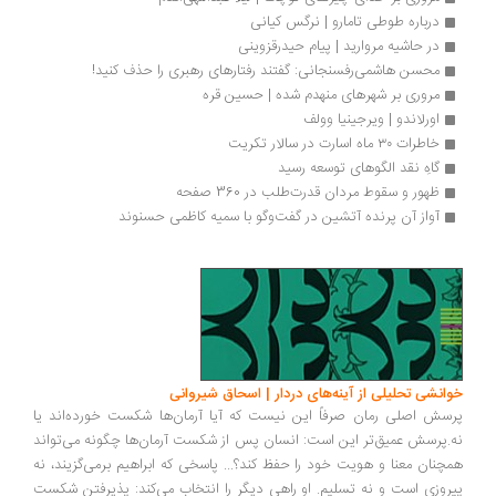
درباره طوطی تامارو | نرگس کیانی
در حاشیه مروارید | پیام حیدرقزوینی
محسن هاشمی‌رفسنجانی: گفتند رفتارهای رهبری را حذف کنید!
مروری بر شهرهای منهدم شده | حسین قره
اورلاندو | ویرجینیا وولف
خاطرات ۳۰ ماه اسارت در سالار تکریت
گاهِ نقد الگوهای توسعه رسید
ظهور و سقوط مردان قدرت‌طلب در 360 صفحه
آواز آن پرنده آتشین در گفت‌وگو با سمیه کاظمی حسنوند
انشی تحلیلی از آینه‌های دردار | اسحاق شیروانی
سش اصلی رمان صرفاً این نیست که آیا آرمان‌ها شکست خورده‌اند یا
.پرسش عمیق‌تر این است: انسان پس از شکست آرمان‌ها چگونه می‌تواند
چنان معنا و هویت خود را حفظ کند؟... پاسخی که ابراهیم برمی‌گزیند، نه
روزی است و نه تسلیم. او راهی دیگر را انتخاب می‌کند: پذیرفتن شکست