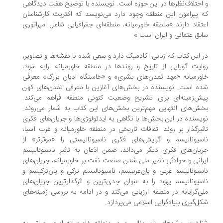
اختلاف‌نظرها در این حوزه است. نویسنده با توضیح هفت دیدگاهی
 پیرامون این منطقه وجود دارد می‌نویسد که اکثریت کارشناسان
تقاد دارند «منطقه خاورمیانه، منطقه‌ای جغرافیایی شامل امپراتوری
بق عثمانی و ایران است.»
 این کتاب که زبانی آکادمیک دارد و سعی شده با نقشه‌ها و تصاویر،
ایت گویایی از تاریخ و روندها در منطقه خاورمیانه ارایه شود،
ورمیانه «مهد تمدن‌های بشری» و «خاستگاه ادیان بزرگ» معرفی
ه است. نویسنده در بخش‌های آغازین با معرفی تمدن‌های کهن
ش‌زمینه‌ای برای تشریح وضعیت کنونی منطقه فراهم می‌کند.
ش‌های انتهایی مهم‌ترین بخش‌های این کتاب به شمار می‌روند.
یسنده در این بخش‌ها با نگاهی به ایدئولوژی‌ها و جریان‌های فکری
ثیرگذار بر روند اتفاقات تاریخی در منطقه خاورمیانه و غرب آسیا،
سیونالیسم و گرایش‌های فکری ناسیونالیستی را «موثرتر» از
یان‌های فکری دیگر می‌داند، ضمن اذعان به تاثیر ناسیونالیسم
رانی و حوادثی نظیر ملی شدن صنعت نفت بر خاورمیانه، جریان‌های
سیونالیسم عربی و پان‌عربیسم، ناسیونالیسم ترکی و پان‌ترکیسم و
سیونالیسم یهود را به عنوان جدی‌ترین و اثرگذارترین جریان‌های
ی‌گرایانه در منطقه ارزیابی می‌کند و در ادامه به بررسی زمینه‌های
ل‌گیری بنیادگرایی اسلامی می‌پردازد.