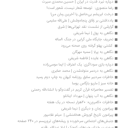
درباره نبرد قدرت در ایران | حسین محمدی سیرت
رضا منصوری:  توسعه شعار نیست، شعور است!
درخت ابریشم بی‌حاصل یا آخرین رمان من!
یادداشتی بر زقاق پنجاه‌و‌شش | علی‌الله سلیمی
گزارشی از نشست نقد تهرانی‌ها | شرق
نگاهی به پول | نیما شریفی
تحریف جایگاه ملی گرایی در جنگ 8ساله
 کشتی پهلو گرفته روی صحنه می‌رود 
نگاهی به پرلا | سمیه مهرگان
نگاهی به عایده | فاطمه شریفی
درباره بازی سوداگری: یک اعتراف | ایما موسی‌زاده 
نگاهی به دردسر متولد‌شدن | محمد صابری
خاطرات سردبیر سابق روزنامه کیهان به چاپ دوم رسید
خانه سبز | ماریو بارگاس یوسا
تفسیر معاصرانه قرآن کریم در گفت‌وگو با انشاءالله رحمتی
نگاهی به آب پنهان | مهرداد اینانلو
خاطرات «کامرون»: 20هزار نسخه در یک هفته
پیرامون زمان و دیگری‌ | نیما شریفی
پیرامون تاریخ کوروش هخامنشی |  میثم غلامپور
جنبش‌های اجتماعی سرخورده و ریشه‌های تروریسم در 240 صفحه
مروری بر خدای چیزهای کوچک | لیلا عبداللهی‌اقدم