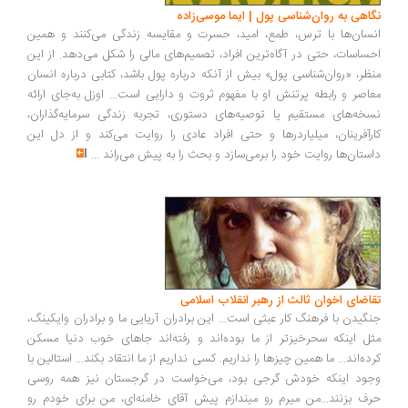
اهی به روان‌شناسی پول | ایما موسی‌زاده
سان‌ها با ترس، طمع، امید، حسرت و مقایسه زندگی می‌کنند و همین
ساسات، حتی در آگاه‌ترین افراد، تصمیم‌های مالی را شکل می‌دهد. از این
ظر، «روان‌شناسی پول» بیش از آنکه درباره پول باشد، کتابی درباره انسان
اصر و رابطه پرتنش او با مفهوم ثروت و دارایی است... اوزل به‌جای ارائه
خه‌های مستقیم یا توصیه‌های دستوری، تجربه زندگی سرمایه‌گذاران،
رآفرینان، میلیاردرها و حتی افراد عادی را روایت می‌کند و از دل این
ستان‌ها روایت خود را برمی‌سازد و بحث را به پیش می‌راند
...
اضای اخوان ثالث از رهبر انقلاب اسلامی
گیدن با فرهنگ کار عبثی است... این برادران آریایی ما و برادران وایکینگ،
ل اینکه سحرخیزتر از ما بوده‌اند و رفته‌اند جاهای خوب دنیا مسکن
ده‌اند... ما همین چیزها را نداریم. کسی نداریم از ما انتقاد بکند... استالین با
ود اینکه خودش گرجی بود، می‌خواست در گرجستان نیز همه روسی
ف بزنند...من میرم رو میندازم پیش آقای خامنه‌ای، من برای خودم رو