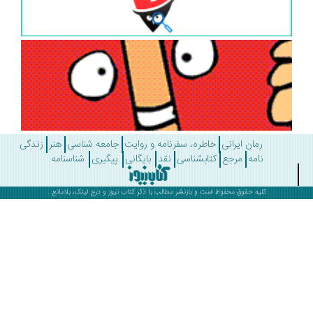
رمان ایرانی
خاطره، سفرنامه و روایت
جامعه شناسی
هنر
زندگی
نامه
مرجع
کتابشناسی
نقد
بایگانی
پیگیری
شناسنامه
کلیه حقوق محفوظ است و بازنشر مطالب با ذکر
کتاب نیوز
و درج لینک، بلامانع .