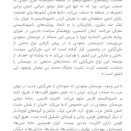
اخت ریشه‌های ناسیونالیسم در منطقه خاورمیانه امری حیاتی به
اب می‌آید، چرا که نه تنها این تفکر موتور حرکتی اصلی برخی
ورها در منطقه به حساب می‌آید، دقیقا همان کشورها برای تضعیف
بای اصلی منطقه‌ای خود با معرفی کردن ناسیونالیسم به عنوان یک
کر ضد بشری، رقبای‌شان را به اتخاذ رویکرد‌های ناسیونالیستی
رفی می‌کنند. ایمان الحسین، پژوهشگر سیاست خارجی در شورای
ابط خارجی اتحادیه اروپا با بررسی این مساله در عربستان سعودی
‌نویسد: «عربستان سعودی با در پیش گرفتن نوع خاصی از
ی‌گرایی در وضعیتی قرار گرفته است که این ملی‌گرایی سیاست
خلی و خارجی این کشور را هدایت می‌کند.» به نوشته او، «هدف از
سعه این نوع ملی‌گرایی که ساختارهای مذهبی در عربستان را
‌شدت تضعیف کرده، تثبیت جایگاه محمد بن سلمان ولیعهد این
ور است.»
 این وجود، عربستان سعودی که نمونه‌ای از ملی‌گرایی جدید در جهان
ب به حساب می‌آید، ایران را به نقض حقوق اقلیت‌ها از طریق تکیه
 ناسیونالیسم فارس متهم می‌کند. العربیه فارسی، رسانه دولتی
بستان سعودی در این خصوص ادعا می‌کند: «ایران از شش ملیت
لی شامل عرب، بلوچ، کرد، فارس، ترک، ترکمن و گروه‌های کوچک‌تر
 دیگر گروه‌های قومی، زبانی و قبیله‌ای تشکیل شده است. هیچ گروه
می دارای اکثریت عددی نیست. ایران همچنین خانه سنی‌ها،
یحیان، یهودیان، بهاییان، زرتشتی‌ها، یارسان‌ها، مندایی‌ها و دیگران