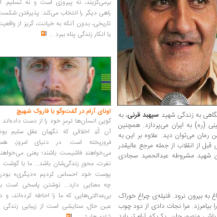
برمی‌گزیند، نه پیروزی است و نه تسلیم. ا
راهی دیگر را انتخاب می‌کند: پذیرفتن شکس
تاریخی، بدون آنکه به خیانت، گریز از واقعی
یا انکار زندگی پناه ببرد
...
اونای آرام در گفت‌وگو با فاروک شهیچ‭
 نگاهی به زندگی شهید
سپهبد قرنی
، به
گویی انسان‌ها ترمزِ خود را از دست داده‌اند 
نی (ره) به ایران می‌پردازد. همچنین
آن کُدِ اخلاقی که نگهبان عقل سلیم بود،
رمان می‌توان دید. علاوه بر این به
فروریخته است. در دنیای امروز، همه
قبل از انقلاب از جمله مرجع عالیقدر
می‌خواهند فاشیست باشند؛ یعنی می‌خواهند
لین شهید مشروطه عبدالحمید سجادی
نفرت، محورِ زندگی‌شان باشد... ما با گوشت 
پوست خود احساس کردیم «دیگری» بودن
چه معنایی دارد... نوشتن پاسخی است به
اغ به بیرون نرود. فتیله‌ی چراغ خوراک
بی‌عدالتی‌هایی که ما را احاطه کرده‌اند، و د
 بیامرزد. مرا نجات دادی از دود چوب
عین حال، ستایشی است از زیبایی زندگی و
باشی منصور جان. یک کم آرام تر باید