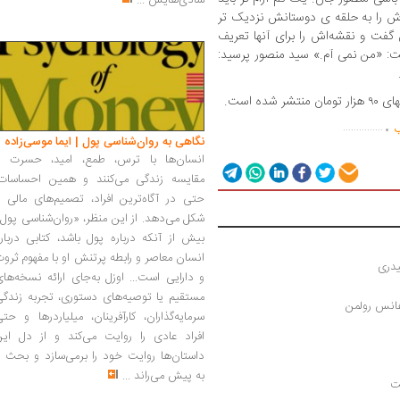
شادی‌هایش
...
ش را به حلقه ی دوستانش نزدیک تر
 گفت و نقشه‌اش را برای آنها تعریف
فت: «من نمی آم.» سید منصور پرسید:
.
...............
ب
نگاهی به روان‌شناسی پول | ایما موسی‌زاده
انسان‌ها با ترس، طمع، امید، حسرت و
مقایسه زندگی می‌کنند و همین احساسات،
حتی در آگاه‌ترین افراد، تصمیم‌های مالی ر
شکل می‌دهد. از این منظر، «روان‌شناسی پول
بیش از آنکه درباره پول باشد، کتابی دربار
انسان معاصر و رابطه پرتنش او با مفهوم ثرو
دری 
و دارایی است... اوزل به‌جای ارائه نسخه‌ها
مستقیم یا توصیه‌های دستوری، تجربه زندگی
هانس رولمن
سرمایه‌گذاران، کارآفرینان، میلیاردرها و حت
افراد عادی را روایت می‌کند و از دل این
داستان‌ها روایت خود را برمی‌سازد و بحث ر
به پیش می‌راند
...
ت 