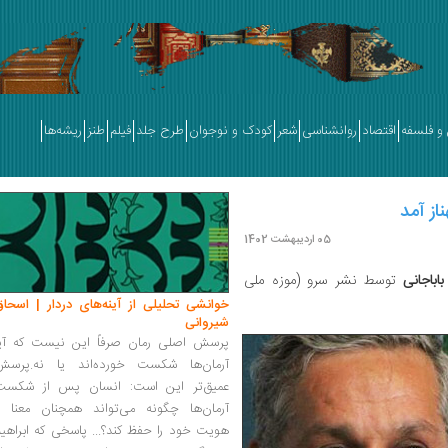
و فلسفه
اقتصاد
روانشناسی
شعر
کودک و نوجوان
طرح جلد
فیلم
طنز
ریشه‌ها
از آمد
05 اردیبهشت 1402
اباجانی
توسط نشر سرو (موزه ملی
خوانشی تحلیلی از آینه‌های دردار | اسحاق
شیروانی
پرسش اصلی رمان صرفاً این نیست که آیا
آرمان‌ها شکست خورده‌اند یا نه.پرسش
عمیق‌تر این است: انسان پس از شکست
آرمان‌ها چگونه می‌تواند همچنان معنا و
هویت خود را حفظ کند؟... پاسخی که ابراهی