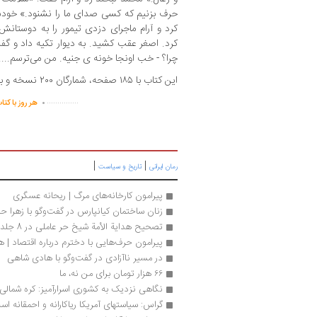
حرف بزنیم که کسی صدای ما را نشنود.» خود
کرد و آرام ماجرای دزدی تیمور را به دوستانش
کرد. اصغر عقب کشید. به دیوار تکیه داد و گ
چرا؟ - خب اونجا خونه ی جنیه. من می‌ترسم....
این کتاب با ۱۸۵ صفحه، شمارگان ۲۰۰ نسخه و بهای ۹۰ هزار تومان منتشر شده است.
.
...............
هر روز با کتا
|
|
رمان ایرانی
تاریخ و سیاست
پیرامون کارخانه‌های مرگ | ریحانه عسگری
زنان ساختمان کیانپارس در گفت‌وگو با زهرا حی
تصحیح هداية الأمة شیخ حر عاملی در 8 جلد
پیرامون حرف‌هایی با دخترم درباره اقتصاد | 
در مسیر ناآزادی در گفت‌وگو با هادی شاهی
۶۶ هزار تومان برای من نه، ما
نگاهی نزدیک به کشوری اسرارآمیز: کره شمالی
گراس: سیاستهای آمریکا ریاکارانه و احمقانه اس