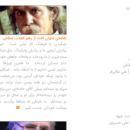
ری
تقاضای اخوان ثالث از رهبر انقلاب اسلامی
جنگیدن با فرهنگ کار عبثی است... این
برادران آریایی ما و برادران وایکینگ، مثل اینک
سحرخیزتر از ما بوده‌اند و رفته‌اند جاهای خو
دنیا مسکن کرده‌اند... ما همین چیزها را
بالی
نداریم. کسی نداریم از ما انتقاد بکند... استالی
 علی غزالی‌فر
با وجود اینکه خودش گرجی بود، می‌خواست
در گرجستان نیز همه روسی حرف بزنند...من
میرم رو میندازم پیش آقای خامنه‌ای، من برا
خودم رو نینداخته‌ام برای تو و امثال تو میر
رو میندازم... به شرطی که شماها برگردید د
مملکت خودتان خدمت کنید
...
شت جبهه
با علی خسروی 