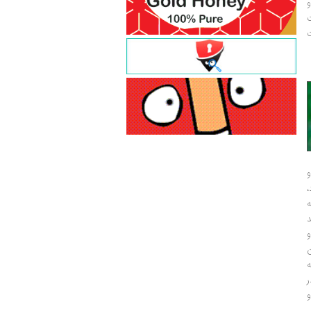
و
ت
ت
و
و
ر