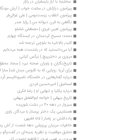
 سه‌شنبه با آراز بارسقیان در بازار
پیرامون درازکش در ساعت خواب | آرش مونگا
پیرامون انقلاب زیست‌بومی | علی غزالی‌فر
نگاهی به قرن دیوانه من | رؤیا صدر
پیرامون لعین غروی | مصطفی شاملو
محمد؛ مسیح کردستان در ایستگاه چهارم
کلیدر بالاخره به بلوچی ترجمه شد
آیا می‌دانستید که در بلندمدت همه مرده‌ایم
مروری بر دخترپیچ | نرگس کیانی
تاریخ‌نگاران و راویان صحنه نبرد | سجاد محقق
برای ثریا: رویایی که به کابوس مبدل شد| سارا اق
درباره گفتارهایی در خاستگاه ناسیونالیسم کُرد |
اسماعیل | امیرحسین فردی
درباره یکلیا و تنهایی او | رضا فکری
تاریخ بیهقی | خواجه ابوالفضل بیهقی
سبزوار در دهه 20 در دشت شوریده
همنشینی یک دختر پرستار با مردگان راوی
یادداشتی بر پاسار | لاله فقیهی
خاطرات مربیان پرورشی دهه شصت از آش پ
تحلیل موقعیت و نظریه زمینه‌ای در گفت‌و‌گو 
مروری بر لعین غروی | فاطمه احمدی آذر