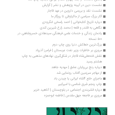
نشست دین در آیینه پژوهش و نشر | گزارش
نشست نقد و بررسی داروین در عهد قاجار
آثار بزرگ سیاسی از ماکیاوللی تا روزگار ما
درباره تاریخ کتابخوانی | احمد راسخی لنگرودی
نگاهی به قلندر و قلعه | محمد زارع شیرین کندی
یادمان زندگی و خدمات علمی فرهنگی سیدهادی خسروشاهی در 
۵۰۰ نسخه 
بزرگ‌ترین خط‌کش دنیا روی چاپ دوم
مروری بر خاطرات وزیر نفت عربستان | فرامرز آذرپاد
نقش فتحعلی‌شاه قاجار در شکل‌گیری نهادهای مذهبی به چاپ 
هشتم رسید
درباره رنج بی‌پایان عشق | مهدیه جاهد
از مهاجر سرزمین آفتاب رونمایی شد
ماجرای خلع 4شاه ایرانی یا چیدن باد
چاپ پنجم شرق شناسی با امیرکبیر 
درباره قشربندی اجتماعی در بلوچستان | آناهید خزیر
مروری بر فاجعه جهل مقدس | فاطمه ابوحمزه