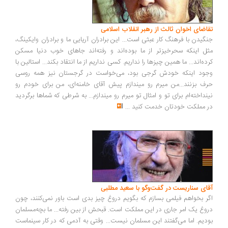
اضای اخوان ثالث از رهبر انقلاب اسلامی
گیدن با فرهنگ کار عبثی است... این برادران آریایی ما و برادران وایکینگ،
ل اینکه سحرخیزتر از ما بوده‌اند و رفته‌اند جاهای خوب دنیا مسکن
ده‌اند... ما همین چیزها را نداریم. کسی نداریم از ما انتقاد بکند... استالین با
ود اینکه خودش گرجی بود، می‌خواست در گرجستان نیز همه روسی
ف بزنند...من میرم رو میندازم پیش آقای خامنه‌ای، من برای خودم رو
نداخته‌ام برای تو و امثال تو میرم رو میندازم... به شرطی که شماها برگردید
 مملکت خودتان خدمت کنید
...
ای سناریست در گفت‌وگو با سعید مطلبی
ر بخواهم فیلمی بسازم که بگویم دروغ چیز بدی است باور نمی‌کنند، چون
وغ یک امر جاری در این مملکت است. قبحش از بین رفته... ما بچه‌مسلمان
دیم. اما می‌گفتند این مسلمان نیست... وقتی به آدمی که در کار سینماست