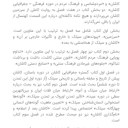
شان» و «مردم‌شناسی و فرهنگ مردم در حوزه فرهنگی – جغرافیایی
شان». دو بخش کتاب در هفت فصل به روایت کاملی از سرزمین
شان می‌پردازند و هیچ نکته ناگفته‌ای درباره این قسمت کهنسال از
ران را باقی نمی‌گذارند.
ش اول کتاب شامل سه فصل به ترتیب با این عناوین است:
رزمین»، «پیوندهای سیلک با خارج و تأثیرات خارجی بر آن» و
اشان و سیلک از هخامنشی به بعد».
ش دوم کتاب نیز چهار فصل به ترتیب با این عناوین دارد: «تداوم
یایی فرهنگ مردم کاشان»، «فنون سنتی کاشت، داشت و برداشت
باکو»، «جلوه‌های غیرمادی فرهنگ سنتی» و «صنایع دستی کاشان».
 فصل اول کتاب گستره جغرافیایی کاشان در دوره باستان، کاشان
ش از تاریخ و سابقه باستانی و تاریخی سیلک (از دوره اول این تمدن
 دوره ششم) بحث شده است. فصل دوم کتاب نیز به بحث درباره
رتباط میان سیلک و آنو»، «ارتباط میان فلات ایران و بین‌النهرین
لی در دوره عبید»، «تاثیر تمدن اوروک بر تمدن سیلک»، «گونه‌ها
تخوانی انسان‌شناختی سیلک» و «تعیین ماهیت گونه‌های انسانی
ارگانه سیلک» اختصاص پیدا کرده است. «کاشان بعد از اسلام» و
ام‌گذاری کاشان» نیز دو مبحث مطرح شده در فصل سوم کتاب
ت.