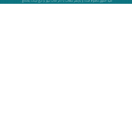
کلیه حقوق محفوظ است و بازنشر مطالب با ذکر
کتاب نیوز
و درج لینک، بلامانع .