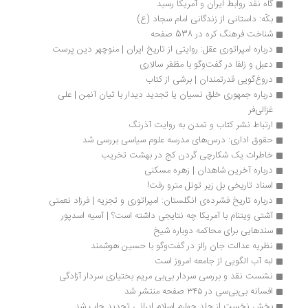
گاه نقد روابط ایران و آمریکا رسید
بکّه: داستانی از زندگانی امام سجاد (ع)
شناخت فرهنگ کره در 538 صفحه
درباره امپراتوری عقل: روایتی از تاریخ ایران | منوچهر دین پرست 
دعبل و زلفا در گفت‌وگو با مظفر سالاری
دروغ‌گویی قدرتمندان | برشی از کتاب
درباره جمهوری خلق نسیان یا تجدید دیدار با تیان آنمِن | علی 
غزالی‌فر
ارتباط نشر کتاب و تمدن به روایت آذرنگ
حقوق اداری: درس‌های مدرسه علوم سیاسی بررسی شد
خاطرات یک شکارچی گردن کج در بهشت تخریب
درباره آخرین شاهدان | زهره مسکنی
اسناد تاریخی بل زیر تونل مترو رفت!
درباره تاریخ فشرده‌ی انگلستان: امپراتوری و تجزیه | فرزاد نعمتی
آشتی ویتنام با آمریکا چه نتایجی داشته است؟ | آسیه اسدپور
سندهایی برای محاکمه دوباره شیخ
نظریه عدالت جان رالز در گفت‌وگو با حسین هوشمند
لبه آب الگویی از جامعه امروز است
نشست نقد و بررسی سردار بی‌بی مریم بختیاری سردار آزادگی
افسانه بی‌بی‌سی در ۳۴۵ صفحه منتشر شد
بخش نخست از جلد چهارم اسلام ایرانی تجدید چاپ شد