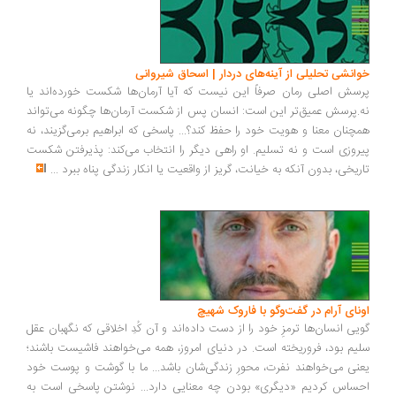
انشی تحلیلی از آینه‌های دردار | اسحاق شیروانی
سش اصلی رمان صرفاً این نیست که آیا آرمان‌ها شکست خورده‌اند یا
.پرسش عمیق‌تر این است: انسان پس از شکست آرمان‌ها چگونه می‌تواند
چنان معنا و هویت خود را حفظ کند؟... پاسخی که ابراهیم برمی‌گزیند، نه
روزی است و نه تسلیم. او راهی دیگر را انتخاب می‌کند: پذیرفتن شکست
ریخی، بدون آنکه به خیانت، گریز از واقعیت یا انکار زندگی پناه ببرد
...
ونای آرام در گفت‌وگو با فاروک شهیچ
یی انسان‌ها ترمزِ خود را از دست داده‌اند و آن کُدِ اخلاقی که نگهبان عقل
یم بود، فروریخته است. در دنیای امروز، همه می‌خواهند فاشیست باشند؛
نی می‌خواهند نفرت، محورِ زندگی‌شان باشد... ما با گوشت و پوست خود
ساس کردیم «دیگری» بودن چه معنایی دارد... نوشتن پاسخی است به