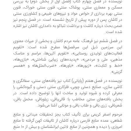
یسنده در فصل چهارم کتاب (فصل اول از بخش دوم) به بررسی
کن و معماری سنتی، پوشاک سنتی، فنون سنتی خوراک، فنون
تی بهره برداری از خواص مواد و نیروهای طبیعی و کشاورزی سنتی
 کاشان پس از دوره پیش از تاریخ نشسته است. در فصل پنجم نیز
ن بحث درباره کاشت و برداشت تنباکو به دامداری کاشان نیز اشاره
ه است.
 فصل ششم نیز فرهنگ عامه مردم کاشان و بخشی از میراث معنوی
ن سرزمین ذیل این سرفصل‌ها مطرح شده است: «تقویم
الیت‌های تولیدی روستایی»، «تقویم آئین‌ها، مراسم و مناسک
هبی، ملی و مردمی»، «پدیده‌های زیبایی شناختی»، «بازی‌ها»،
ط و کتابت»، «زیورها»، «باورها»، «ضرب‌المثل‌ها» و «همسر
ینی».
یسنده در فصل هفتم (پایانی) کتاب نیز بافته‌های سنتی، سفالگری و
شی سازی، صنایع دستی چوبی، فلزکاری سنتی دستی و گیوه‌کشی را
رفی کرده و شیوه تولید و ساخت آنها را توضیح داده است. در
ش بافته‌های سنتی مخاطب با: قالی‌بافی، زیلوبافی، مخمل بافی،
عربافی، زری بافی و طناب بافی و موتابی آشنا می‌شود.
حوم اصغر کریمی برای تألیف کتاب بجز تحقیقات میدانی و منابع
اهی، عمده منابع فارسی درباره کاشان از تالیفات کهن گرفته تا منابع
امروزی را دیده و همچنین از منابع لاتین ایرانشناسان و بیش از ۱۰ منبع