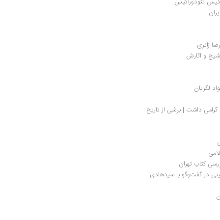
میکیس تئودوراکیس
یران
رضا زائری
شیج و آثارش
اد لگزیان
ماجرای آن راهب مسیحی که سر حسین(ع) را گرامی داشت | برشی از تاریخ 
ی
امی
رسی کتاب تهران
تباکی یا مواجه نواندیشان دینی با محرم حسینی در گفت‌وگو با سیدهادی 
ن