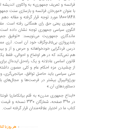
فرانسه و تعریف جمهوری» به واکاوی اندیشه او د
با عنوان «مورخان فرانسه و بازسازی سنت جمهو
1848-1800 مورد توجه قرار گرفته و مقاله
جمهوری یعنی حق رای همگانی رفته است. مقاله
الگوی سیاسی جمهوری توجه نشان داده است. ن
ماندگاری جمهوریت می‌نویسد: «توفیق جمهو
بلندپروازی بی‌لاف‌وگزاف خود آن است. آری م
درس فردگرایی خودخواهانه و حرص و آز و بیش ا
هم نمی‌کند که در هر اوضاع و احوالی، فقط ی
قانون اساسی عادلانه و یک راه‌حل ایده‌آل برای
از چشیدن مزه احکام عام و کلی مصون داشته و
حتی سیاسی باید حاصل توافق، میانجی‌گری، و
بورژوالیبرال بیشتر در فرصت‌ها و مجال‌های ب
دستاوردهای آن.»
«ابداع جمهوری مدرن» به قلم بیانکاماریا فون
کتاب ما در اختیار علاقه‌مندان قرار گرفته است.
.
...............
هر روز با کت