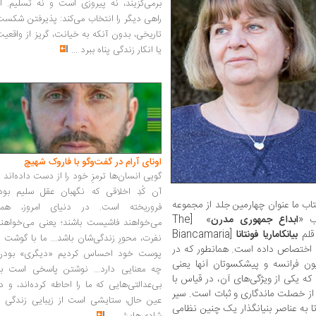
برمی‌گزیند، نه پیروزی است و نه تسلیم. ا
راهی دیگر را انتخاب می‌کند: پذیرفتن شکس
تاریخی، بدون آنکه به خیانت، گریز از واقعی
یا انکار زندگی پناه ببرد
...
اونای آرام در گفت‌وگو با فاروک شهیچ‭
گویی انسان‌ها ترمزِ خود را از دست داده‌اند 
آن کُدِ اخلاقی که نگهبان عقل سلیم بود،
کتاب ما عنوان چهارمین جلد از مجموعه
فروریخته است. در دنیای امروز، همه
ب «
ابداع جمهوری مدرن
» [The
می‌خواهند فاشیست باشند؛ یعنی می‌خواهند
بیانکاماریا فونتانا
[Biancamaria
نفرت، محورِ زندگی‌شان باشد... ما با گوشت 
 اختصاص داده است. همانطور که در
پوست خود احساس کردیم «دیگری» بودن
یون فرانسه و پیشکسوتان آنها یعنی
چه معنایی دارد... نوشتن پاسخی است به
ند که یکی از ویژگی‌های آن، در قیاس با
بی‌عدالتی‌هایی که ما را احاطه کرده‌اند، و د
 از خصلت ماندگاری و ثبات است. سیر
عین حال، ستایشی است از زیبایی زندگی و
 به عناصر بنیانگذار یک چنین نظامی