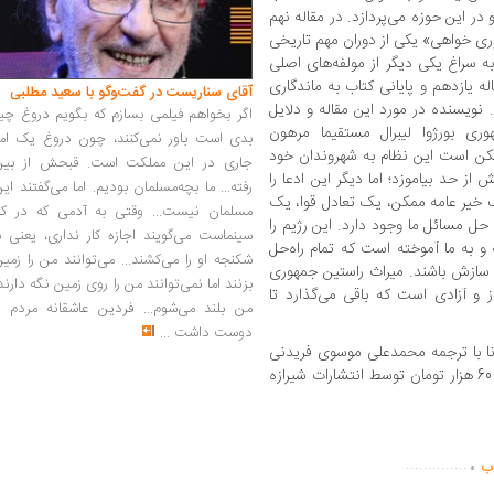
ر این حوزه می‌پردازد. در مقاله نهم
ری خواهی» یکی از دوران مهم تاریخی
 دهم به سراغ یکی دیگر از مولفه‌های اصلی
 یازدهم و پایانی کتاب به ماندگاری
آقای سناریست در گفت‌وگو با سعید مطلبی
ویسنده در مورد این مقاله و دلایل
اگر بخواهم فیلمی بسازم که بگویم دروغ چی
ری بورژوا لیبرال مستقیما مرهون
بدی است باور نمی‌کنند، چون دروغ یک امر
مکن است این نظام به شهروندان خود
جاری در این مملکت است. قبحش از بین
ز حد بیاموزد؛ اما دیگر این ادعا را
رفته... ما بچه‌مسلمان بودیم. اما می‌گفتند ای
ک خیر عامه ممکن، یک تعادل قوا، یک
مسلمان نیست... وقتی به آدمی که در کار
 حل مسائل ما وجود دارد. این رژیم را
سینماست می‌گویند اجازه کار نداری، یعنی ب
 به ما آموخته است که تمام راه‌حل‌
شکنجه او را می‌کشند... می‌توانند من را زمی
 سازش باشند. میراث راستین جمهوری
بزنند اما نمی‌توانند من را روی زمین نگه دارند
از و آزادی است که باقی می‌گذارد تا
من بلند می‌شوم... فردین عاشقانه مردم را
دوست داشت
...
تانا با ترجمه محمدعلی موسوی فریدنی
در 390 صفحه، شمارگان 330 نسخه و قیمت 60 هزار تومان توسط انتشارات شیرازه
.
..............
اب