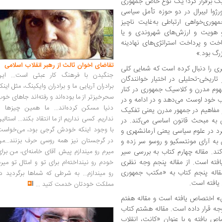
ک برقرار کرد؛ یک نوع خاص جمهوری
ژوا لیبرال در دو حوزه تأمل سیاسی
وری‌خواهی ارتباطی به‌غایت ناچیز
 و هویت و ارزش‌های شهروندی و یا
اخت و پرداخت استراتژی‌های نهادینه
رگ بود.»
تقاضای اخوان ثالث از رهبر انقلاب اسلامی
ی را دنبال کرده است که شمایی کلی
جنگیدن با فرهنگ کار عبثی است... این
اریخی-تحلیلی در اختیار خوانندگان
برادران آریایی ما و برادران وایکینگ، مثل اینک
مفهوم مدرن و کلاسیک جمهوری در کنار
سحرخیزتر از ما بوده‌اند و رفته‌اند جاهای خو
 خود اوست می‌دهد و در ادامه و در
دنیا مسکن کرده‌اند... ما همین چیزها را
 و مفاهیم در جمهور مدرن یعنی تفکیک
نداریم. کسی نداریم از ما انتقاد بکند... استالی
 به مبحث قانون اساسی می‌کند. در
با وجود اینکه خودش گرجی بود، می‌خواست
برد در علوم سیاسی یعنی آرمانشهری و
در گرجستان نیز همه روسی حرف بزنند...من
به آرای مونتسکیو و روسو سر زده و
ند. مقاله چهارم کتاب به بررسی سیر
میرم رو میندازم پیش آقای خامنه‌ای، من برا
ته است. از مقاله پنجم وجه نظری
خودم رو نینداخته‌ام برای تو و امثال تو میر
 مقاله پنجم کتاب به «مکتب جمهوری
رو میندازم... به شرطی که شماها برگردید د
یافته است.
مملکت خودتان خدمت کنید
...
» اختصاص یافته است و مقاله هفتم
جه قرار داده است. مقاله هشتم کتاب
ص یافته و با عنوان «کانت، انقلاب