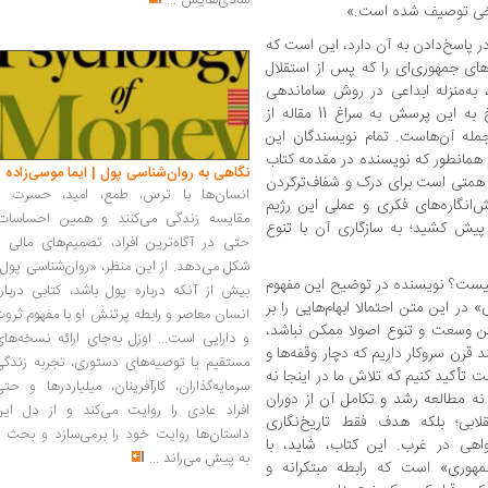
شادی‌هایش
...
ریخی توصیف شده است.»
پاسخ‌دادن به آن دارد، این است که
ای جمهوری‌ای را که پس از استقلال
 به‌منزله ابداعی در روش ساماندهی
سیاسی به شمار می‌آورد؟ نویسنده برای پاسخ به این پرسش به سراغ 11 مقاله از
مله آن‌هاست. تمام نویسندگان این
و همانطور که نویسنده در مقدمه کتاب
نگاهی به روان‌شناسی پول | ایما موسی‌زاده
اب همتی است برای درک و شفاف‌ترکردن
انسان‌ها با ترس، طمع، امید، حسرت و
‌انگاره‌های فکری و عملی این رژیم
مقایسه زندگی می‌کنند و همین احساسات،
پیش کشید؛ به سازگاری آن با تنوع
حتی در آگاه‌ترین افراد، تصمیم‌های مالی ر
شکل می‌دهد. از این منظر، «روان‌شناسی پول
 چیست؟ نویسنده در توضیح این مفهوم
بیش از آنکه درباره پول باشد، کتابی دربار
در این متن احتمالا ابهام‌هایی را بر
انسان معاصر و رابطه پرتنش او با مفهوم ثرو
این وسعت و تنوع اصولا ممکن نباشد،
و دارایی است... اوزل به‌جای ارائه نسخه‌ها
قرن سروکار داریم که دچار وقفه‌ها و
مستقیم یا توصیه‌های دستوری، تجربه زندگی
تأکید کنیم که تلاش ما در اینجا نه
سرمایه‌گذاران، کارآفرینان، میلیاردرها و حت
نه مطالعه رشد و تکامل آن از دوران
افراد عادی را روایت می‌کند و از دل این
لابی؛ بلکه هدف فقط تاریخ‌نگاری
داستان‌ها روایت خود را برمی‌سازد و بحث ر
واهی در غرب. این کتاب، شاید، با
به پیش می‌راند
...
هوری» است که رابطه مبتکرانه و