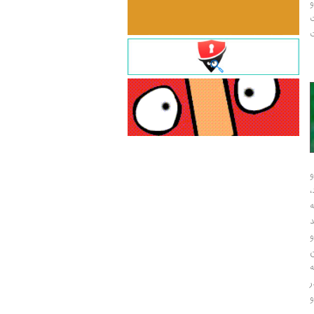
و
ت
ت
و
و
ر