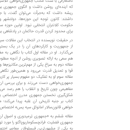
نامتعارفی با سنت مکتب جمهوری‌خواهی کلاسی
که آینده‌ای روشن داشت و الگوی جمهوری بور
ریشه داشت که به‌جرأت می‌توان گفت، با جمه
داشتند: کانون توجه این حوزه‌ها، دولتشهر
حکومت کلانتران انتخابی نبود. اولین حوزه س
برای محدود کردن قدرت حاکمان در پادشاهی بز
در حقیقت نویسنده در انتخاب این مقالات سیر
از جمهوریت و کارکردهای آن را در یک بستر ت
می‌‌گذارد. او در مقاله اول کتاب با نگاهی به 
هم سعی به ارائه تصویری روشن از آنچه مطلوب
مقاله دوم به سراغ یکی از مهم‌ترین مکانیزم‌ها
قوا و تعدیل قدرت می‌رود و همین‌طور نگاهی
مقاله سوم او به تفکیک دو مفهوم بسیار پر کار
جمهوری‌خواهی دست می‌زند و برای بررسی آن 
مفاهیمی چون تاریخ و انقلاب را هم رصد می‌ک
شکل‌گیری نخستن جمهوری مدرن اختصاص یاف
کتاب بر جنبه تاریخی آن غلبه پیدا می‌کند؛
خواهی قانون‌سالار امانوئل سیه یس» اختصاص 
مقاله ششم به «جمهوری تِرمیدوری و اصول آن
جمهوری فضلیت فرانچسکوماریوپاگنو را مورد تو
به یکی از مشهورترین فیسلوفان معاصر اختصا