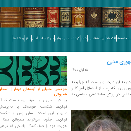
و فلسفه
اقتصاد
روانشناسی
شعر
کودک و نوجوان
طرح جلد
فیلم
طنز
ریشه‌ها
جمهوری مدرن
18 آبان 1400
 به آن دارد، این است که چرا و به
‌ای را که پس از استقلال آمریکا و
خوانشی تحلیلی از آینه‌های دردار | اسحاق
ابداعی در روش ساماندهی سیاسی به
شیروانی
پرسش اصلی رمان صرفاً این نیست که آیا
آرمان‌ها شکست خورده‌اند یا نه.پرسش
عمیق‌تر این است: انسان پس از شکست
آرمان‌ها چگونه می‌تواند همچنان معنا و
هویت خود را حفظ کند؟... پاسخی که ابراهی