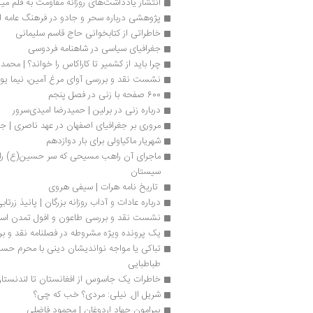
انتشار یادداشت‌های روزانه مقاومت به قلم 
پژوهشی درباره سحر و جادو در فرهنگ عامه ا
خاطراتی از کتابخوانی حاج قاسم سلیمانی
جغرافیای سیاسی در شاهنامه فردوسی
چرا بايد از کشمیر تا کاراکاس را خواند؟ | محمد
نشست نقد و بررسی آوای مرغ آمین، نیما یو
600 صفحه با زنی در فصل پنجم
درباره زنی در برلین | حمیدرضا امیدی‌سرور
مروری بر جغرافیای اصفهان در عهد ناصری | جو
شهریار ماکیاولی برای بار دوازدهم
سیستان
 تاریخ ‌نامه هرات | سیفی هروی
درباره عادات و آداب روزانه بزرگان | پانیذ زرتاب
نشست نقد و بررسی طاعون و افول تمدن اسل
یک پرونده ویژه مشروطه در فصلنامه نقد و بر
طباطبایی
خاطرات یک جاسوس از افغانستان تا لندنستا
شریل ال. نیلی: مردی؟ خب که چی؟ 
پیرامون جهاد اردوغان | محمود فاضلی