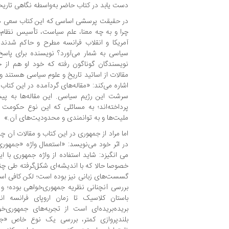
دست یابد در کتاب حاضر به‌واسطه نگاهی تا
در حقیقت پرسشی اساسی که این کتاب سعی در 
چرا و به چه معنا، علم سیاست، تأسیس نظام‌ه
آمریکا و انقلاب فرانسه مطرح و حاكم شدند،
نویسندگان گوناگون رفته که خود او هم از ج
مقالات از اساتید تاریخ و علوم سیاسی هستند 
اشاره می‌کند: «مقاله‌های گردآمده در این کت
سرشت این رژیم سیاسی. این مقاله‌ها به پیش
پرداخته‌اند؛ به مسائلی که این نوع حکومت 
ملیت‌ها و به توانمندی و محدودیت‌های آن.»
اما مراد از جمهوری در این کتاب و مقالات آن
در اثر خود می‌نویسد: «استعمال واژه «جمهوری» 
می انگیزد: شاید استفاده از واژه جمهوری با 
خصوصا حالا که با اندیشه‌ای شکل‌گرفته طی چند 
گسست‌های زبانی نیز بوده است؛ لکن کافی است 
بررسی آنچنانی نظریه جمهوری‌خواهی بوده؛ و 
باستان کلاسیک تا زمان اروپای فرانسه انق
بریده‌بریده‌ای است از تجربه‌های جمهوری‌خ
بلندپروازی کمتر، بررسی یک نوع خاص «جم