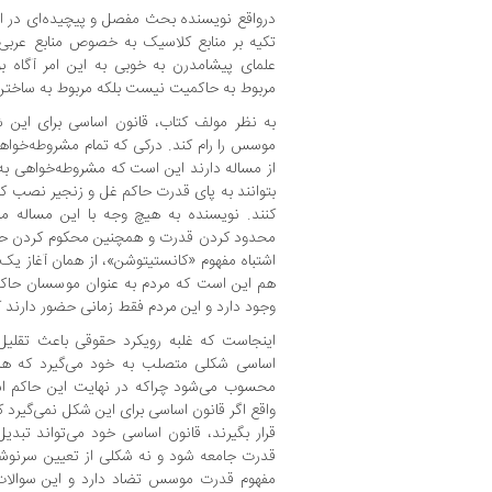
درواقع نویسنده بحث مفصل و پیچیده‌ای در ای
تکیه بر منابع کلاسیک به خصوص منابع عربی
علمای پیشامدرن به خوبی به این امر آگاه ب
مربوط به حاکمیت نیست بلکه مربوط به ساخت
به نظر مولف کتاب، قانون اساسی برای این 
موسس را رام کند. درکی که تمام مشروطه‌خوا
از مساله دارند این است که مشروطه‌خواهی ب
بتوانند به پای قدرت حاکم غل و زنجیر نصب کنند
کنند. نویسنده به هیچ وجه با این مساله مش
محدود کردن قدرت و همچنین محکوم کردن حرک
اشتباه مفهوم «کانستیتوشن»، از همان آغاز یک 
هم این است که مردم به عنوان موسسان حاکم
وجود دارد و این مردم فقط زمانی حضور دارند ک
اینجاست که غلبه رویکرد حقوقی باعث تقلیل
اساسی شکلی متصلب به خود می‌گیرد که هر
محسوب می‌شود چراکه در نهایت این حاکم ا
واقع اگر قانون اساسی برای این شکل نمی‌گیرد
قرار بگیرند، قانون اساسی خود می‌تواند تبد
قدرت جامعه ‌شود و نه شکلی از تعیین سرنوشت
مفهوم قدرت موسس تضاد دارد و این سوالا