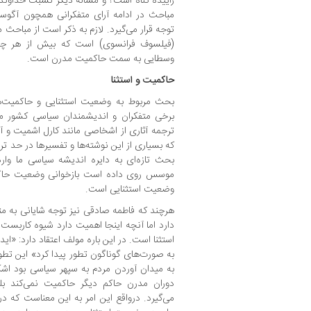
زاییده گناه است؟ و مساله دیگر نسبت خداوند 
مباحث در ادامه آرای متفکرانی همچون آگوست
توجه قرار می‌گیرد. لازم به ذکر است از مباحث
(فیلسوف فرانسوی) است که بیش از هر چی
وسطایی به سمت حاکمیت مدرن است.
حاکمیت و استثنا
بحث مربوط به وضعیت استثنایی و حاکمیت‌
برخی متفکران و اندیشمندان سیاسی کشور ما
ترجمه آثاری از اشخاصی مانند کارل اشمیت و آ
که بسیاری از این نوشته‌ها و تفسیرها در حد تر
بحث تازه‌ای به دایره اندیشه سیاسی ما وارد
موسس روی داده است بازخوانی وضعیت حاکمیت
وضعیت استثنایی است.
هرچند که فاطمه صادقی نیز توجه شایانی به م
دارد اما آنچه اینجا اهمیت دارد شیوه کاربست ا
استثنا است. در این باره مولف اعتقاد دارد: «ا
به صورت‌های گوناگون تطور پیدا کرد» این تطو
به میدان آوردن مردم به سپهر سیاسی بود اشک
دوران مدرن حاکم دیگر حاکمیت نمی‌کند بل
می‌گیرد. درواقع این امر به این معناست که 