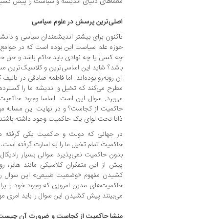
معماهای دنیای اندیشه و سیاست را پیش کشی
اصلی‌ترین پرسش در علوم سیاسی
تاکنون برای بیشتر اندیشمندان سیاسی و دانش
حوزه علم سیاست این بوده است که در جوامع
چه کسی یا چه نهادی باید حاکم باشد و حق حاک
باشد؟ شاید این اساسی‌ترین و کلاسیک‌ترین مس
آن روبه‌رو بوده‌اند. اما فاطمه صادقی در تالیف
مطرح می‌کند که تخیل و اندیشه ما را گسترده‌
می‌برد. سوال این است: اساسا وجود حاکمیت
حاکمیت از کجاست؟ و در نهایت این مساله مهم
ذاتا تحت لوای یک حاکمیت وجود داشته باشند و
در جهانی که دولت و حاکمیت یکی گرفته م
حاکمیت تمام تخیل ما را به اسارت گرفته است، 
بدون حاکمیت نمی‌پذیرد سوالی بسیار رادیکا
پیش از این متفکران کلاسیکی مانند هابز، رو
کشیدن مفهوم «وضعیت طبیعی» این سوال را 
حاکمیت‌های مدرن امروزی که وجود خود را برا
می‌بینند پیش کشیدن این سوال را باید امری م
منشا حاکمیت از کجاست و ضرورت آن چیست