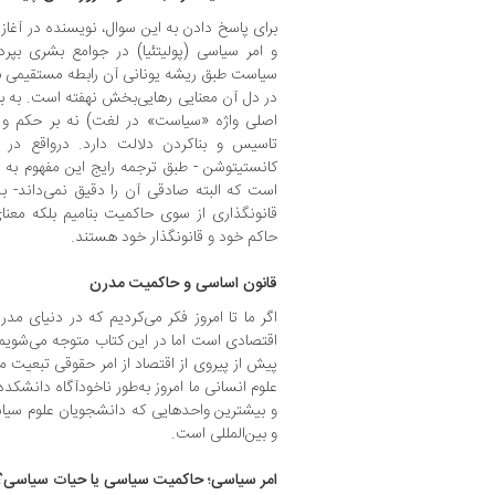
برای پاسخ دادن به این سوال، نویسنده در آغا
و امر سیاسی (پولیتئیا) در جوامع بشری بپرد
سیاست طبق ریشه یونانی آن رابطه مستقیمی ب
اصلی واژه «سیاست» در لغت) نه بر حکم و ح
تاسیس و بناکردن دلالت دارد. درواقع در 
کانستیتوشن - طبق ترجمه رایج این مفهوم به
است که البته صادقی آن را دقیق نمی‌داند- بدا
قانونگذاری از سوی حاکمیت بنامیم بلکه معن
حاکم خود و قانونگذار خود هستند.
قانون اساسی و حاکمیت مدرن
اگر ما تا امروز فکر می‌کردیم که در دنیای مدر
اقتصادی است اما در این کتاب متوجه می‌شویم 
پیش از پیروی از اقتصاد از امر حقوقی تبعیت 
علوم انسانی ما امروز به‌طور ناخودآگاه دانشک
و بیشترین واحدهایی که دانشجویان علوم سیاس
و بین‌المللی است.
امر سیاسی؛ حاکمیت سیاسی یا حیات سیاسی؟