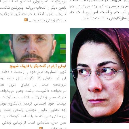
پایان می‌رود. در جامعه‌ای که سیاست
برمی‌گزیند، نه پیروزی است و نه تسلیم. ا
صی و جمعی به کار برده می‌شود اعلام
راهی دیگر را انتخاب می‌کند: پذیرفتن شکس
م نیست. واقعیت امر این است که
تاریخی، بدون آنکه به خیانت، گریز از واقعی
ین سازوکارهای حاکمیت‌ها است.
یا انکار زندگی پناه ببرد
...
اونای آرام در گفت‌وگو با فاروک شهیچ‭
گویی انسان‌ها ترمزِ خود را از دست داده‌اند 
آن کُدِ اخلاقی که نگهبان عقل سلیم بود،
فروریخته است. در دنیای امروز، همه
می‌خواهند فاشیست باشند؛ یعنی می‌خواهند
نفرت، محورِ زندگی‌شان باشد... ما با گوشت 
پوست خود احساس کردیم «دیگری» بودن
چه معنایی دارد... نوشتن پاسخی است به
بی‌عدالتی‌هایی که ما را احاطه کرده‌اند، و د
عین حال، ستایشی است از زیبایی زندگی و