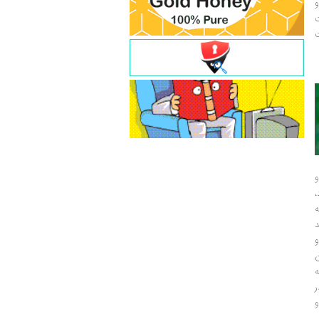
و
ت
ت
و
و
ر