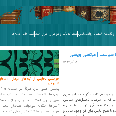
و فلسفه
اقتصاد
روانشناسی
شعر
کودک و نوجوان
طرح جلد
فیلم
طنز
ریشه‌ها
ا سیاست | مرتضی ویسی
06 آذر 1397
خوانشی تحلیلی از آینه‌های دردار | اسحاق
شیروانی
پرسش اصلی رمان صرفاً این نیست که آیا
ا درک می‌کنیم و گواه این امر میزان
آرمان‌ها شکست خورده‌اند یا نه.پرسش
است که در سرشت تحلیل‌های سیاسی
عمیق‌تر این است: انسان پس از شکست
ی یافته و همگی آنها از استیصال و
آرمان‌ها چگونه می‌تواند همچنان معنا و
ما هیچ دلیلی برای آن وجود ندارد و
هویت خود را حفظ کند؟... پاسخی که ابراهی