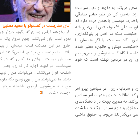
ز سعی می‌کند به مفهوم واقعی سیاست
ازد. به‌طور کل در نظر خانم صادقی
ا قدرت موسس یا همان مردم دارد که
آقای سناریست در گفت‌وگو با سعید مطلبی
در دل آن معنایی رهایی‌بخش نهفته است. به باور صادقی 3 حرف «س ا س» (ریشه
اگر بخواهم فیلمی بسازم که بگویم دروغ چی
کومت بلکه در اصل بر بنیانگذاری،
بدی است باور نمی‌کنند، چون دروغ یک امر
این نگاه سیاست را اگر همسان با
جاری در این مملکت است. قبحش از بین
 «حکومت مبتنی بر قانون» معنی شده
رفته... ما بچه‌مسلمان بودیم. اما می‌گفتند ای
نیم آنگاه کانستیتوشن را نمی‌توانیم
مسلمان نیست... وقتی به آدمی که در کار
ای آن در مردمی نهفته است که خود
سینماست می‌گویند اجازه کار نداری، یعنی ب
شکنجه او را می‌کشند... می‌توانند من را زمی
بزنند اما نمی‌توانند من را روی زمین نگه دارند
من بلند می‌شوم... فردین عاشقانه مردم را
ن و سرمایه‌داری، امر سیاسی پیرو امر
دوست داشت
...
که اتفاقا در دنیای مدرن، امر سیاسی
می‌کند. به همین جهت در دانشگاه‌های
ده حقوق و علوم سیاسی یک جا بنا شده
ی می‌گذرانند مربوط به حقوق داخلی