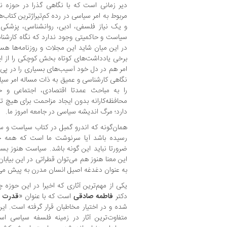
دیر زمانی است که با نگاهی گذرا در حوزه
مربوط به امر سیاسی در رده کم‌تیراژترین کتاب‌ها
و یک نیاز فلسفی، ادبی، روانشناسی، پزشکی، 
سیاست و حاکمیتی وجود ندارد که نگاه کارشناس
در این میان شاید این مجلات و روزنامه‌ها هستن
برخی یادداشت‌های کوتاه بخش کوچکی را از ای
امر هم در دل خود آسیب‌های بسیاری را در پی 
نگاهی کارشناسی و عمیق به ذات مساله امر سی
را به مباحث عمدتا اقتصادی، اجتماعی و 
محافظه‌کارانه بدون ایجاد مزاحمت برای هیچ تف
دارد؛ مرگ اندیشه سیاسی در جامعه امروز ما.
همان‌گونه که اندرو گمبل در کتاب سیاست و س
رسیده باشد آیا سرنوشت ما است که همه چی
ضرورتا نباید این گونه باشد. سیاست هنوز بسی
این معنا هنوز هم می‌توان قطراتی در این بیا
به عنوان دغدغه اصیل انسان مدرن به پیش می‌ک
یکی از مهم‌ترین آثاری که اخیرا در این حوزه چ
دکتر
فاطمه صادقی
است که با عنوان «
قدرت 
شده و در اختیار مخاطبان قرار گرفته است. این
متفاوت‌ترین آثار در زمینه فلسفه سیاسی اس