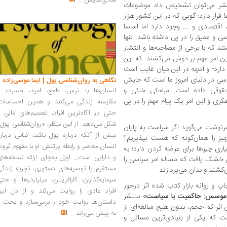
شادی‌هایش
...
 نشر می‌توان تشخیص داد موضوعات
 قرار دارد؛ گویی که در این کشور هزار
اقتصادی و ... وجود دارد اما اساسا
ی و عمیق را در پی داشته باشد. تنها
د که با برخی از مصاحبه‌ها و انتشار
ن امر مهم بر دوش می‌کشند- که این
دارد- و آنچه در این میان غایب است
اسی در دنیای امروز ما است که جایش
نگاهی به روان‌شناسی پول | ایما موسی‌زاده
حقوقی داده است. مباحثی خنثی و
انسان‌ها با ترس، طمع، امید، حسرت و
کری و این امر یک پیام مهم را در پی
مقایسه زندگی می‌کنند و همین احساسات،
حتی در آگاه‌ترین افراد، تصمیم‌های مالی ر
شکل می‌دهد. از این منظر، «روان‌شناسی پول
رنوشت می‌گوید اگر سیاست به پایان
بیش از آنکه درباره پول باشد، کتابی دربار
ز را همان‌گونه که هست بپذیریم؟
انسان معاصر و رابطه پرتنش او با مفهوم ثرو
اری چیزها برای عرضه کردن دارد؛ به
و دارایی است... اوزل به‌جای ارائه نسخه‌ها
بان خشک یافت که مساله امر سیاسی را
مستقیم یا توصیه‌های دستوری، تجربه زندگی
شند و بدان می‌پردازند.
سرمایه‌گذاران، کارآفرینان، میلیاردرها و حت
اپ و روانه بازار کتاب شده اثر درخور
افراد عادی را روایت می‌کند و از دل این
موسس: حاکمیت یا سیاست
» منتشر
داستان‌ها روایت خود را برمی‌سازد و بحث ر
 اثر کم حجم، بدون هیچ مبالغه‌ای از
به پیش می‌راند
...
ت که یکی از بنیادی‌ترین مسائل و