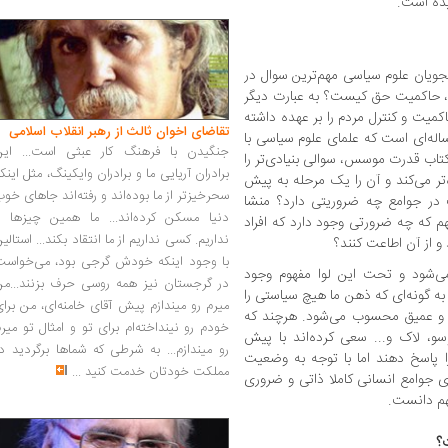
ده است.
جویان علوم سیاسی مهم‌ترین سوال در
، حاکمیت حق کیست؟ به عبارت دیگر
میت و کنترل مردم را بر عهده داشته
تقاضای اخوان ثالث از رهبر انقلاب اسلامی
اله‌ای است که علمای علوم سیاسی با
جنگیدن با فرهنگ کار عبثی است... این
 کتاب قدرت موسس، سوالی بنیادی‌تر را
برادران آریایی ما و برادران وایکینگ، مثل اینک
تر می‌کند و آن را یک مرحله به پیش
سحرخیزتر از ما بوده‌اند و رفته‌اند جاهای خو
 در جوامع چه ضروریتی دارد؟ منشا
دنیا مسکن کرده‌اند... ما همین چیزها را
 که چه ضرورتی وجود دارد که افراد
نداریم. کسی نداریم از ما انتقاد بکند... استالی
 از آن اطاعت کنند؟
با وجود اینکه خودش گرجی بود، می‌خواست
ی‌شود و تحت این لوا مفهوم وجود
در گرجستان نیز همه روسی حرف بزنند...من
به گونه‌ای که ذهن ما هیچ سیاستی را
میرم رو میندازم پیش آقای خامنه‌ای، من برا
ل و عمیق محسوب می‌شود. هرچند که
خودم رو نینداخته‌ام برای تو و امثال تو میر
سو، لاک و... سعی کرده‌اند با پیش
رو میندازم... به شرطی که شماها برگردید د
پاسخ دهند اما با توجه به وضعیت
مملکت خودتان خدمت کنید
...
ی جوامع انسانی کاملا ذاتی و ضروری
هم دانست.
؟