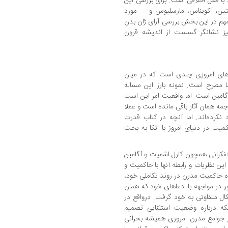
با فعل اخلاقی است. برای بررسی این
ین، آکویناس، مارسلیوس و ... مورد
 مهم در این بخش بررسی آرای ژان بدن
ز نشانگر گسست از اندیشه قرون
های امروزی چندی است که در میان
 مطرح است. نمونه بارز این مساله
گامبن است. اما واقعیت امر این است
جمه همان آثار باقی مانده است و عملا
 نکرده‌اند. اما آنچه در کتاب قدرت
 در دنیای امروز با اتکا به بحث
تفکرانی همچون کارل اشمیت و آگامبن
ین نظریات و رابطه آنها با حاکمیت و
یده حاکمیت مدرن در روند تکاملی خود،
ر در مواجهه با ادعاهای خود که همان
ال متفاوتی به خود گرفت. درواقع در
که درباره وضعیت استثنایی تصمیم
در جوامع مدرن امروزی همیشه بحرانی