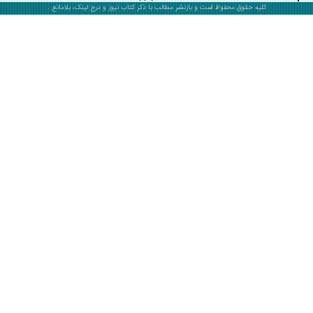
کلیه حقوق محفوظ است و بازنشر مطالب با ذکر
کتاب نیوز
و درج لینک، بلامانع .