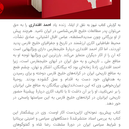
ایلنا، زنده یاد
احمد اقتداری
را به حق
 گزارش
کتاب نیوز
به نقل از
‌توان پدر مطالعات خلیج فارس‌شناسی در ایران نامید. هرچند پیش
 او بزرگانی چون سدیدالسلطنه، عباس اقبال آشتیانی، صادق نشأت،
یط طباطبایی آثاری ارزشمند در تاریخ و جغرافیای خلیج فارس پدید
آوردند، اما آثار احمد اقتداری دربارۀ خلیج‎فارس دارای ویژگیهایی است
 آن را از آثار دیگران متمایز می‌کند. بارزترین این ویژگیها توجه او به
منافع ملی ـ تاریخی و به حق ایران در آبهای خلیج‎فارس است، زیرا
مد اقتداری زادۀ زمانه‌ای بود که بیگانگان، آشکار و نهان، چشم طمع
 منافع تاریخی ایران در کرانه‌های خلیج فارس دوخته و برای رسیدن
 هدفهای خود دست به اقدام و عمل گشوده بودند. روحیۀ
ران‌خواهی وی که این دست‌اندازیهای بیگانگان به منافع ملی ایرانیان
 بر نمی‌تابید، او را بر آن داشت تا با تالیف آثاری دربارۀ پیشینۀ حضور
ریخی ایرانیان در کرانه‌های خلیج فارس به این سیاستها پاسخی در
ر دهد.
کتاب پیش‌‎رو، نمونه‌ای ازاین‌دست آثار اوست. وی در پیشگفتار این
اب به بررسی اسناد منتشرشدۀ دستگاههای سیاسی و امنیتی بریتانیا
و شرایط سیاسی ایران در دورۀ سلطنت رضا شاه و گفت‎وگوهای