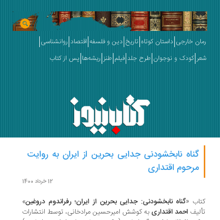
ان خارجی
داستان کوتاه
تاریخ
دین و فلسفه
اقتصاد
روانشناسی
ر
کودک و نوجوان
طرح جلد
فیلم
طنز
ریشه‌ها
پس از کتاب
گناه‌ نابخشودنی جدایی بحرین از ایران به روایت
مرحوم اقتداری
12 خرداد 1400
اب «
گناه‌ نابخشودنی: جدایی بحرین از ایران؛ رفراندوم دروغین
»
لیف
احمد اقتداری
به کوشش امیرحسین مرادخانی، توسط انتشارات