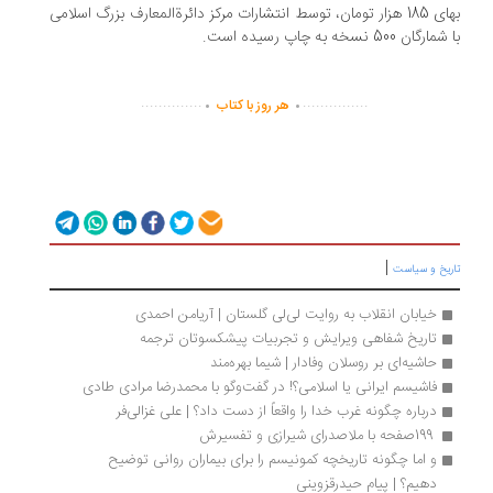
بهای 185 هزار تومان، توسط انتشارات مرکز دائرةالمعارف بزرگ اسلامی
رگان 500 نسخه به چاپ رسیده است.
.
.
..............
...............
هر روز با کتاب
|
ریخ و سیاست
خیابان انقلاب به روایت لی‌لی گلستان | آریامن احمدی
تاریخ شفاهی ویرایش و تجربیات پیشکسوتان ترجمه
حاشیه‌ای بر روسلان وفادار | شيما بهره‌مند
فاشیسم ایرانی یا اسلامی؟! در گفت‌وگو با محمدرضا مرادی طادی
درباره چگونه غرب خدا را واقعاً از دست داد؟ | علی غزالی‌فر
 199صفحه با ملاصدرای شیرازی و تفسیرش 
و اما چگونه تاریخچه کمونیسم را برای بیماران روانی توضیح 
دهیم؟ | پیام حیدرقزوینی