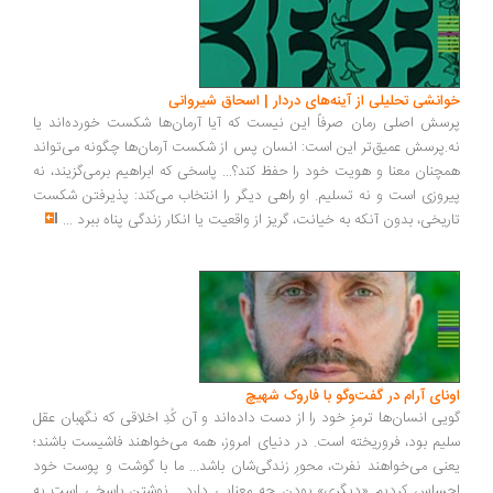
انشی تحلیلی از آینه‌های دردار | اسحاق شیروانی
سش اصلی رمان صرفاً این نیست که آیا آرمان‌ها شکست خورده‌اند یا
.پرسش عمیق‌تر این است: انسان پس از شکست آرمان‌ها چگونه می‌تواند
چنان معنا و هویت خود را حفظ کند؟... پاسخی که ابراهیم برمی‌گزیند، نه
روزی است و نه تسلیم. او راهی دیگر را انتخاب می‌کند: پذیرفتن شکست
ریخی، بدون آنکه به خیانت، گریز از واقعیت یا انکار زندگی پناه ببرد
...
ونای آرام در گفت‌وگو با فاروک شهیچ
یی انسان‌ها ترمزِ خود را از دست داده‌اند و آن کُدِ اخلاقی که نگهبان عقل
یم بود، فروریخته است. در دنیای امروز، همه می‌خواهند فاشیست باشند؛
نی می‌خواهند نفرت، محورِ زندگی‌شان باشد... ما با گوشت و پوست خود
ساس کردیم «دیگری» بودن چه معنایی دارد... نوشتن پاسخی است به