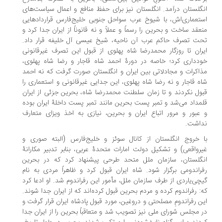
گلستان درآمد. انگلستان نیز برای حفظ منافع و اعمال سیاست‌های
تعماری‌اش، با شیوخ عرب سواحل جنوبی خلیج‌فارس قراردادهایی
عقد ساخت و بحرین را رسماً و عملاً و نه قانوناً از ایران جدا کرد و
ت تصرف حاکم عرب آن ناحیه، شیخ عیسی آل خلیفه قرار داد.
ران تا روزگار محمدرضا شاه پهلوی از قبول این تصرف غیرقانونی
دداری کرد؛ ‌خاصه در دورۀ احمد شاه قاجار و رضا شاه پهلوی،
اکرات و مجادلاتی بین ایران و انگلستان صورت گرفت که نه احمد
ه قاجار و نه رضا شاه پهلوی، این جدایی غیرقانونی و استعماری را
ول نکردند و تا زمان سلطنت محمدرضا شاه، بحرین جزئی از ایران
مداد می‌شد و تمبر پست بحرین مانند تمبر پست داخلۀ ایران بوده
عبور و مرور اتباع ایران و بحرین، نیازی به اخذ ویزای متعارف
اشت.
 خروج انگلستان از کانال سوئز و خلیج‌فارس (البته صوری و
رواقعی) و تشکیل دولت امارات متحدۀ عربی، بنابر تدبیر مکارانۀ
گلستان، سازمان ملل متحد طرحی پیشنهاد کرد که در بحرین
راندومی برگزار شود. شاه ایران قبول کرد و ظاهراً مردی به نام
چی‌یاردی از طرف سازمان ملل، مأمور این رفراندوم شد. او ادعا کرد
: رفراندوم کرده و مردم بحرین قبول کرده‌اند که از ایران جدا شوند.
ن رفراندومِ مصلحتی و دروغین، مورد قبول پادشاه ایران قرار گرفت و
 مجلس شورای ملی نیز تصویب شد و متعاقباً بحرین را از ایران جدا