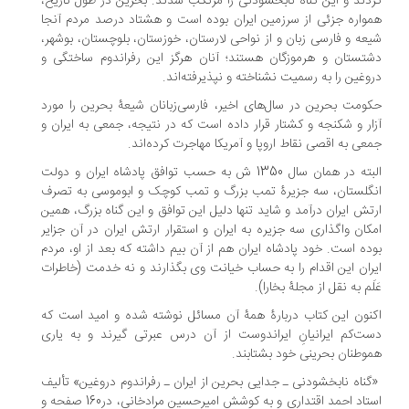
دند و این گناه نابخشودنی را مرتکب شدند. بحرین در طول تاریخ،
واره جزئی از سرزمین ایران بوده است و هشتاد درصد مردم آنجا
عه و فارسی زبان و از نواحی لارستان، خوزستان، بلوچستان، بوشهر،
تستان و هرموزگان هستند؛ آنان هرگز این رفراندوم ساختگی و
وغین را به رسمیت نشناخته و نپذیرفته‌اند.
ومت بحرین در سال‌های اخیر، فارسی‌زبانان شیعۀ بحرین را مورد
ار و شکنجه و کشتار قرار داده است که در نتیجه، جمعی به ایران و
عی به اقصی نقاط اروپا و آمریکا مهاجرت کرده‌اند.
البته در همان سال 1350 ش به حسب توافق پادشاه ایران و دولت
گلستان، سه جزیرۀ تمب بزرگ و تمب کوچک و ابوموسی به تصرف
تش ایران درآمد و شاید تنها دلیل این توافق و این گناه بزرگ، همین
کان واگذاری سه جزیره به ایران و استقرار ارتش ایران در آن جزایر
ده است. خود پادشاه ایران هم از آن بیم داشته که بعد از او، مردم
ران این اقدام را به حساب خیانت وی بگذارند و نه خدمت (خاطرات
لَم به نقل از مجلۀ بخارا).
نون این کتاب دربارۀ همۀ آن مسائل نوشته شده و امید است که
ت‌کم ایرانیانِ ایراندوست از آن درس عبرتی گیرند و به یاری
وطنان بحرینی خود بشتابند.
«گناه‌ نابخشودنی ـ جدایی بحرین از ایران ـ رفراندوم دروغین» تألیف
استاد احمد اقتداری و به کوشش امیرحسین مرادخانی، در160 صفحه و