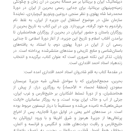
پلماتیک ایران و بریتانیا بر سر مسالۀ بحرین در آن زمان و چگونگی
ینه‌چینیهای بریتانیا، برای جدایی رسمی بحرین از ایران در دورۀ
مدرضا شاه پهلوی و نظر سنجی دروغین ویتوریو گیچیاردی، نمایندۀ
زمان ملل، در موضوع استقلال این جزیره از ایران، به غلط نام
راندوم به خود گرفته، می‌پردازد. وی در این کتاب به تاریخ بحرین از
زگاران باستان و حضور ایرانیان در بحرین از روزگاران هخامنشیان تا
آمدن آفتاب اسلام و تاریخ این جزیره، از آغاز دورۀ اسلامی تا جدایی
می آن از ایران در دورۀ پهلوی دوم، با استناد به یافته‌های
ستان‌شناسی و منابع تاریخی و سندهای منتشر‌شده پرداخته است. در
یان، تذکر این نکته ضروری است که عنوان کتاب، برگزیده و انتخاب
تاد احمد اقتداری است.
 مقدمۀ کتاب به قلم شادروان استاد احمد اقتداری آمده است:
رین، مجمع‌الجزایری که با سواحل شمالی شبه جزیرۀ عربستان
ودی (منطقۀ لحساء = الأحساء) به روزگاری دراز، از پیش از
امنشیان، و از دورۀ تسلط اشکانیان بر خلیج‌فارس و غرب ایران،
ئی از آب و خاک ایران بوده است، و به روزگار ساسانیان «ایالت
ش‌ماهیگ» نامیده می‌شده و مستقیماً با دربار تیسفون مربوط بوده
ت. در سده‌های اخیر یعنی در اوایل دورۀ قاجاریه، پس از اخراج
تغالی‌ها از جزیرۀ هرموز و شرق آفریقا و با ورود اروپائیان به
یج‌فارس و رقابت دولت‌های هلند و انگلیس و فرانسه و آلمان،
خلاف همۀ اصولِ قوانین بین‌المللی، بحرین به تصرف بلامنازع