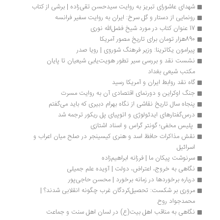
شهدای عاشورای تبریز به روایت سیدحسن تقی‌زاده | برشی از کتاب
رونمایی از دستار و گل سرخ: ایران به روایت سفیر فرانسه
17 عنوان کتاب در مورد شیخ فضل‌الله نوری
890هزار تومان برای تاریخ مصور آمریکا
پیرامون یکاترینا: وزیر فرهنگ شوروی | رویا صدر
نشست نقد و بررسی سیر تطور هویت‌یابی شیعیان تا پایان 
مکتب شیعی بغداد
گاه نقد روابط ایران و آمریکا رسید
جنگ اوکراین و دورنمای اقتصادی آن به روایت مسرت
پنجاه سال تاریخ نقاشی از نگاه بهرام دبیری که باید می‌گفتم
درس‌گفتارهای ایدئولوژی و اتوپیای پل ریکور ترجمه شد
 پلیس مخفی؛ گونتر گراس و اسناد اشتازی 
نقش مذاکرات حافظ اسد و هنری کیسینجر در صلح میان اعراب و 
اسرائیل
سرنوشت پیکان ما | فرزانه ابراهیم‌زاده
نگاهی به خروج، اعتراض، دولت | آویده علم جمیلی
درباره برخوردها در زمانه برخورد | محسن حاجی‌پور
مروری بر شکست: تحصیل‌کردگان غرب چگونه انقلابی شدند؟ | 
محمدجواد روح
نگاهی به مناقب اهل بیت(ع) در لسان اهل سنت و جماعت