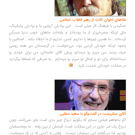
اضای اخوان ثالث از رهبر انقلاب اسلامی
گیدن با فرهنگ کار عبثی است... این برادران آریایی ما و برادران وایکینگ،
ل اینکه سحرخیزتر از ما بوده‌اند و رفته‌اند جاهای خوب دنیا مسکن
ده‌اند... ما همین چیزها را نداریم. کسی نداریم از ما انتقاد بکند... استالین با
ود اینکه خودش گرجی بود، می‌خواست در گرجستان نیز همه روسی
ف بزنند...من میرم رو میندازم پیش آقای خامنه‌ای، من برای خودم رو
نداخته‌ام برای تو و امثال تو میرم رو میندازم... به شرطی که شماها برگردید
 مملکت خودتان خدمت کنید
...
ای سناریست در گفت‌وگو با سعید مطلبی
ر بخواهم فیلمی بسازم که بگویم دروغ چیز بدی است باور نمی‌کنند، چون
وغ یک امر جاری در این مملکت است. قبحش از بین رفته... ما بچه‌مسلمان
دیم. اما می‌گفتند این مسلمان نیست... وقتی به آدمی که در کار سینماست