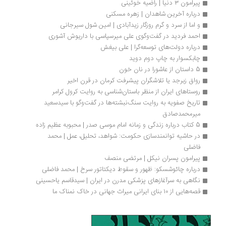
پیرامون ۳ دنیا | راضیه خوئینی
درباره آخرین شاهدان | زهره مسکنی
و اما از سرد و گرم روزگار زیدآبادی | امین شول سیرجانی
احمد فردید در گفت‌وگوی علی میرسپاسی با داریوش آشوری
درباره دولت‌های توسعه‌گرا | علی بیغش
چابکسوار به چاپ دوم دوید
5 داستان‌ از عاشورا در نان خون
رواق زبرجد یا تلاشگران پیشرفت کرمان در قرن اخیر
روستاهای ایران از منظر باستان‌شناسی به روایت کرول کرامر
تاریخ صفویه به روایت سنگ‌نبشته‌ها در گفت‌وگو با سیدسعید 
میرمحمدصادق
5 کتاب درباره زندگی و زمانه امام موسی صدر | محبوبه عظیم زاده
در حاشیه توانمندسازی حکومت: شواهد، تحلیل، عمل | محمد 
فاضلی
پیرامون پسران نیکل | مرتضی منصف
درباره چائوشسکو: ظهور و سقوط دیکتاتور سرخ | محمد فاضلی
نگاهی به سرآغازهای پزشکی مدرن در ایران | سیدقاسم یاحسینی
قصه‌هایی از ۱۰ بنای ایرانی میراث جهانی در خاک نمناک ما