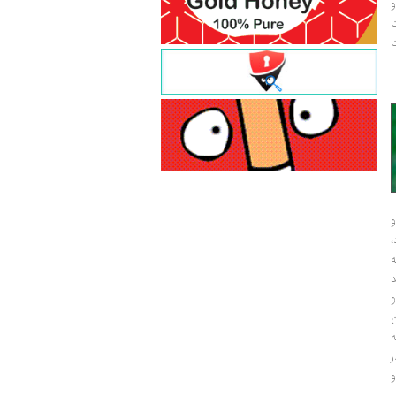
و
ت
ت
و
و
ر