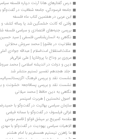
درس گفتارهای هانا آرنت درباره فلسفه سیاس
جامعه فرسودگی، جامعه شفافیت در گفت‌وگو با
ابن عربی در هفتمین کتاب ماه فلسفه 
وقتی که کانت خشمگین شد یا رساله کشف و ج
بررسی جنبه‌های اقتصادی و سیاسی فلسفه شا
نگاهی به انسان‌شناسی فلسفی | سید حسین
عقلانیت در عاشورا | محمد سروش محلاتی 
 مثلث‌استقلال امت‌اسلام | عبدالله جوادی آملی 
مروری بر وداع با پرولتاریا | علی غزالی‌فر
دین و دولت در اندیشه اسلامی | محمد سرو
 جلد هجدهم تفسیر تسنیم منتشر شد 
نشست نقد و بررسی فرهنگ اگزیستانسیالیس
نشست نقد و بررسی پسافاجعه: خشونت و با
نگاهی به دین حافظ | محمد میلانی
 اصول نخستین | هربرت اسپنسر
سازمان سیاسی بهائیت در گفت‌وگو با حمیدرضا
غزالی فیلسوف در گفت‌وگو با سمانه فیضی
مقدمه کمبریج بر میشل فوکو | قاسم مومنی
الاهیات سیاسی یهودیت در گفت‌وگو با مهدی ف
ما راهزن نیستیم همسفریم با امام هشتم