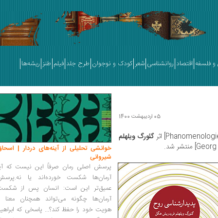
و فلسفه
اقتصاد
روانشناسی
شعر
کودک و نوجوان
طرح جلد
فیلم
طنز
ریشه‌ها
05 اردیبهشت 1400
گئورگ ویلهلم
خوانشی تحلیلی از آینه‌های دردار | اسحاق
شیروانی
پرسش اصلی رمان صرفاً این نیست که آیا
آرمان‌ها شکست خورده‌اند یا نه.پرسش
عمیق‌تر این است: انسان پس از شکست
آرمان‌ها چگونه می‌تواند همچنان معنا و
هویت خود را حفظ کند؟... پاسخی که ابراهی