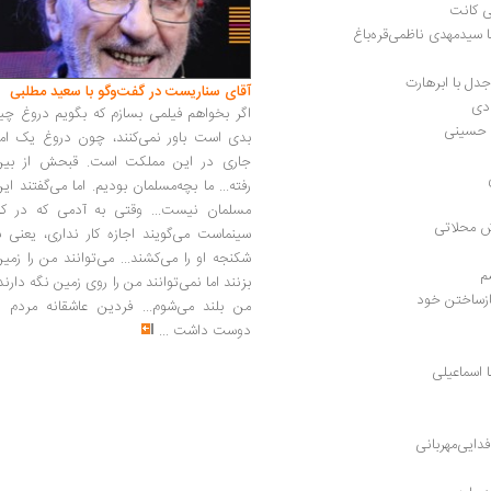
ی کانت
 سیدمهدی ناظمی‌قره‌باغ
دل با ابرهارت
آقای سناریست در گفت‌وگو با سعید مطلبی
دی
اگر بخواهم فیلمی بسازم که بگویم دروغ چی
 حسینی
بدی است باور نمی‌کنند، چون دروغ یک امر
جاری در این مملکت است. قبحش از بین
رفته... ما بچه‌مسلمان بودیم. اما می‌گفتند ای
مسلمان نیست... وقتی به آدمی که در کار
ش محلاتی
سینماست می‌گویند اجازه کار نداری، یعنی ب
شکنجه او را می‌کشند... می‌توانند من را زمی
م
بزنند اما نمی‌توانند من را روی زمین نگه دارند
زساختن خود
من بلند می‌شوم... فردین عاشقانه مردم را
دوست داشت
...
 اسماعیلی
دایی‌مهربانی