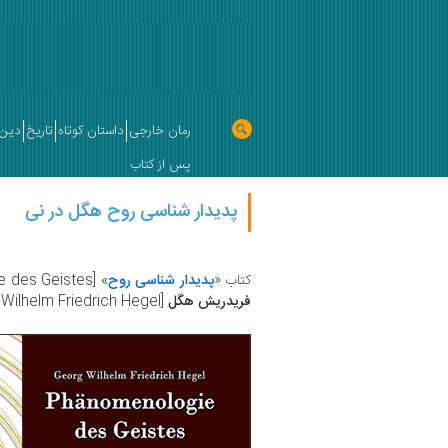
رمان خارجی
داستان کوتاه
تاریخ
دین 
پس از کتاب
پدیدار شناسی روح هگل در نی
کتاب «
پدیدار شناسی روح
»
[Phanomenologie des Geistes] اثر
فریدریش هگل
[Georg Wilhelm Friedrich Hegel] منتشر شد.