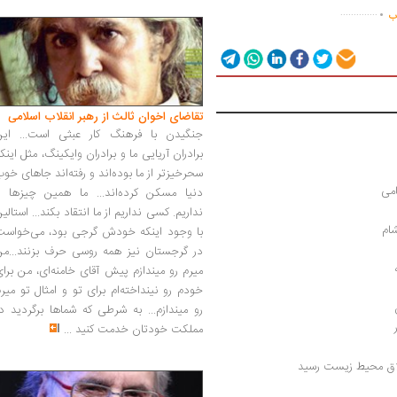
.
..............
اب
تقاضای اخوان ثالث از رهبر انقلاب اسلامی
جنگیدن با فرهنگ کار عبثی است... این
برادران آریایی ما و برادران وایکینگ، مثل اینک
سحرخیزتر از ما بوده‌اند و رفته‌اند جاهای خو
امی
دنیا مسکن کرده‌اند... ما همین چیزها را
نداریم. کسی نداریم از ما انتقاد بکند... استالی
ام
با وجود اینکه خودش گرجی بود، می‌خواست
در گرجستان نیز همه روسی حرف بزنند...من
میرم رو میندازم پیش آقای خامنه‌ای، من برا
خودم رو نینداخته‌ام برای تو و امثال تو میر
رو میندازم... به شرطی که شماها برگردید د
مملکت خودتان خدمت کنید
...
لاق محیط زیست رسید