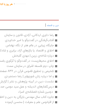
.
...............
هر روز با کت
|
دین و فلسفه
رضا داوری اردکانی، آزادی، قانون و سازمان
آفتاب‌گرفتگی در گفت‌وگو با امیر خداوردی
جایگاه زیبایی در عالم هنر از نگاه نهاماس
اخلاق و اقتصاد یا بازارهای آزاد، برابری و شادک
درباره شاخه‌ی زرین | مهدی گلبخش
اخلاق محیط‌زیست در گفت‌وگو با گرگوری باسش
چاپ دوم فلسفه اشراق در سازمان سمت 
تلخیص و تحقیق قاموس قرآن در 832 صفحه
و اما درباره زنان شوپنهاور | رضا دستجردی
نشست دین در آیینه پژوهش و نشر | گزارش
درس‌گفتار‌های اندیشه و عمل سید موسی صدر
 دومین شماره فصلنامه‌ی اسراء
جایزه کتاب سال مهندس بازرگان به دین و اخ
از اقیانوس علم و معرفت | محسن آزموده