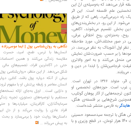
شادی‌هایش
...
حظه قرار می‌دهد که به‌وسیله‌ی آنْ این
نخستین علمِ فلسفه است. این اثر
ک راه دربرمی‌گیرد، راهی که از طریقِ
می‌شود. از این رو، در بخش‌بندی‌های
ندین بخش تقسیم می‌شوند، آگاهی،
وح، به‌منزله‌ی روحِ اخلاقی عرفی،
دینی در صورِ مختلف‌اش، موردِ ملاحظه
نگاهی به روان‌شناسی پول | ایما موسی‌زاده
 نظرِ اول آشوبناک به نظر می‌رسد، در
انسان‌ها با ترس، طمع، امید، حسرت و
 نمودها را بر حسبِ ضرورت‌شان نمایش
مقایسه زندگی می‌کنند و همین احساسات،
می منحل می‌کنند و به امورِ والاتری
حتی در آگاه‌ترین افراد، تصمیم‌های مالی ر
یقتِ فرجامین‌شان را ابتدا در دین و
شکل می‌دهد. از این منظر، «روان‌شناسی پول
می‌یابند.
بیش از آنکه درباره پول باشد، کتابی دربار
سید مسعود حسینی، یکی از مترجمان این اثر، متولد ۱۳۶۶ در تهران است.
انسان معاصر و رابطه پرتنش او با مفهوم ثرو
ی غرب است. حوزه‌های تخصصی او
و دارایی است... اوزل به‌جای ارائه نسخه‌ها
نون ترجمه‌هایی از آثار یوهان گوتلیب
مستقیم یا توصیه‌های دستوری، تجربه زندگی
مچنین شرح‌هایی بر فلسفه‌ی هگل،
سرمایه‌گذاران، کارآفرینان، میلیاردرها و حت
هایدگر
به فارسی منتشر شده‌است.
افراد عادی را روایت می‌کند و از دل این
ریش هگل با ترجمه سیدمسعود حسینی
داستان‌ها روایت خود را برمی‌سازد و بحث ر
و محمدمهدی اردبیلی در685 صفحه و با قیمت 140 هزار تومان، در قطع وزیری و با
به پیش می‌راند
...