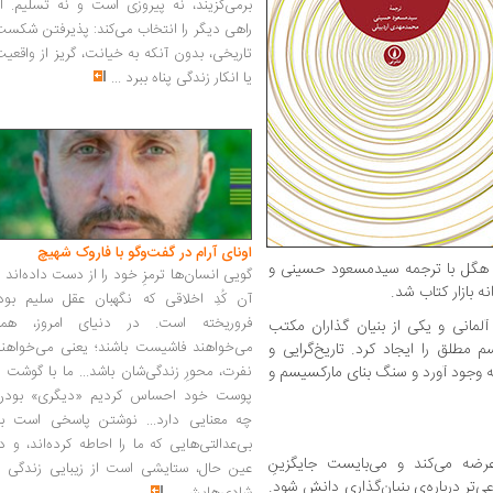
برمی‌گزیند، نه پیروزی است و نه تسلیم. ا
راهی دیگر را انتخاب می‌کند: پذیرفتن شکس
تاریخی، بدون آنکه به خیانت، گریز از واقعی
یا انکار زندگی پناه ببرد
...
اونای آرام در گفت‌وگو با فاروک شهیچ‭
هگل با ترجمه سیدمسعود حسینی و
گویی انسان‌ها ترمزِ خود را از دست داده‌اند 
 بازار کتاب شد.
آن کُدِ اخلاقی که نگهبان عقل سلیم بود،
فروریخته است. در دنیای امروز، همه
مانی و یکی از بنیان گذاران مکتب
می‌خواهند فاشیست باشند؛ یعنی می‌خواهند
م مطلق را ایجاد کرد. تاریخ‌گرایی و
به وجود آورد و سنگ بنای مارکسیسم و
نفرت، محورِ زندگی‌شان باشد... ما با گوشت 
پوست خود احساس کردیم «دیگری» بودن
چه معنایی دارد... نوشتن پاسخی است به
بی‌عدالتی‌هایی که ما را احاطه کرده‌اند، و د
رضه می‌کند و می‌بایست جایگزینِ
عین حال، ستایشی است از زیبایی زندگی و
ی‌تر درباره‌ی بنیان‌گذاریِ دانش شود.