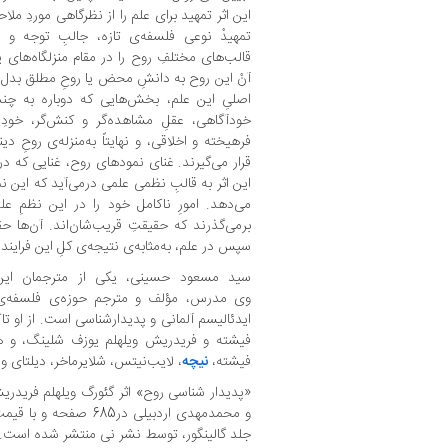
این اثر تمهید برای علم را از نظرگاهی موردِ ملا
تمهیدْ نوعی فلسفه‌ی تازه، جالبِ توجه و 
قالب‌های مختلفِ روح را در مقام منزلگاه‌های ی
آنْ این روح به دانشِ محض یا روحِ مطلق بدل 
اصلیِ این علم، بخش‌هایی که دوباره به چ
خودآگاهی، عقلِ مشاهده‌گر و کنش‌گر، خودِ ر
فرهیخته و اخلاقی، و نهایتاً به‌منزله‌ی روحِ 
قرار می‌گیرند. غنای نمودهای روح، غنایی که در
این اثر به قالبِ نظمی علمی درمی‌آید که این
می‌دهد. امورِ ناکامل خود را در این نظمِ عل
برمی‌گذرند که حقیقتِ قریب‌شان‌اند. آن‌ها حق
سپس در علم، به‌مثابه‌ی نتیجه‌ی کلِ این فرایند، 
وی مدرس، مؤلف و مترجم حوزه‌ی فلسفه‌
ایدئالیسم آلمانی و پدیدارشناسی است. از او تاک
فیشته و فریدریش ویلهلم یوزف شلینگ، و ه
فیشته،
نیچه
، لایب‌نیتس، شلایرماخر، دیلتای و
«پدیدار شناسی روح» اثر گئورگ ویلهلم فرید
جلد گالینگور، توسط نشر نی منتشر شده است.