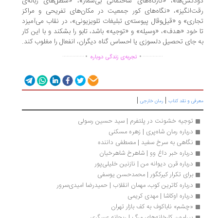
دکش‌ها»، «کارگاه‌های ساختمانی بی‌شمار»، «سطل‌های زباله‌ی
ت‌انگیز»، «نگاه‌های کور جمعیت در مکان‌های تفریحی و مراکز
اری» و «قیل‌وقال پیوسته‌ی تبلیغات تلویزیونی»، در نقاب می‌آمیزد
 خود «هدف»، «وسیله» و «توجیه» باشد، تابو را بشکند و با این کار
 جای تحصیل دلسوزی یا احساس گناه دیگران، انفعال را مغلوب کند.
.
.
...............
..............
تجربه‌ی زندگی دوباره
|
|
رفی و نقد کتاب
رمان خارجی
توجیه خشونت در پلتفرم | سید حسین رسولی
درباره رمان شاه‌پری | زهره مسکنی
نگاهی به سرخ سفید | مصطفی داننده
درباره خبر داغ وو | شاهرخ شاهرخیان
درباره قرن دیوانه من | نازنین خلیلی‌پور
برای تکرار کیرکگور | محمدحسن یوسفی
درباره کاترین‌ کوب، مهمان انقلاب | حمیدرضا امیدی‌سرور
درباره اوکاشا | مهدی کریمی
«چشم» ناباکوف به کف بازار تهران 
پیرامون کارخانه‌های مرگ | ریحانه عسگری