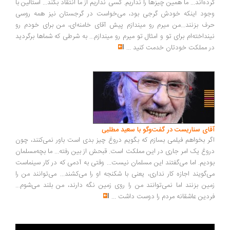
ده‌اند... ما همین چیزها را نداریم. کسی نداریم از ما انتقاد بکند... استالین با
ود اینکه خودش گرجی بود، می‌خواست در گرجستان نیز همه روسی
ف بزنند...من میرم رو میندازم پیش آقای خامنه‌ای، من برای خودم رو
نداخته‌ام برای تو و امثال تو میرم رو میندازم... به شرطی که شماها برگردید
 مملکت خودتان خدمت کنید
...
ای سناریست در گفت‌وگو با سعید مطلبی
ر بخواهم فیلمی بسازم که بگویم دروغ چیز بدی است باور نمی‌کنند، چون
وغ یک امر جاری در این مملکت است. قبحش از بین رفته... ما بچه‌مسلمان
دیم. اما می‌گفتند این مسلمان نیست... وقتی به آدمی که در کار سینماست
‌گویند اجازه کار نداری، یعنی با شکنجه او را می‌کشند... می‌توانند من را
ین بزنند اما نمی‌توانند من را روی زمین نگه دارند، من بلند می‌شوم...
دین عاشقانه مردم را دوست داشت
...