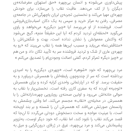
ش‌داوری می‌شود» و انسان بی‌چهره «حق استهزای مغرضانه»ی
گران را از کف می‌دهد. عاقبت نقاب را می‌سازد، برای خودش
ره‌ای مهیا می‌کند و نخستین تجربه‌ی لرزان باچهرگی‌اش در جامعه‌ی
رفی، رفتن به مرکز خرید و سپس به یک دکان اسباب‌بازی‌فروشی
ت. فروشنده از او می‌پرسد آیا «چیز دیگری» می‌خواهد و راوی
‌گوید «لحظه‌ای تردید کردم که آیا این حقیقتاً منم»، گیج می‌شود
 واکنش معمولش را نشان نداده است، بهت و شگفتی‌اش را
تناقض‌نما» می‌یابد و مسبب این‌ها همه را نقاب می‌بیند که «رو به
ره‌ی عاری از شک و تردید فروشنده سر به تأیید تکان داد و من هم
 «چیز دیگر» تمرکز کردم، گفتی اصالت وجودی‌ام را تصدیق می‌کنم.»
د بی‌چهره که خود «شوهر» است، «چهره‌ی دیگری» را به امیدی
داشته است که سر از چندوچون رابطه‌اش با همسرش دربیاورد و به
یقت برسد. او که در آپارتمانی واحدی کرایه کرده و برای همسرش
وجیه» آورده که به سفری کاری رفته است، نخستین‌بار با نقاب به
الی خانه‌اش می‌رود و اولین صحنه‌ی رویارویی چهره‌دارانه‌اش را با
سرش در مخیله‌ی «نقاب» مجسم می‌کند، اما وقتی چشمش به
نسمان صورتش می‌افتد که همسرش آن را شسته و بر بند آویخته
ت، با عینیت مواجه و سخت دستخوش دودلی می‌گردد تا آن‌جا که
د می‌کند نقاب را نابود کند، اما نقاب، که خودِ دیگر اوست، به‌تزویر
یمانش می‌کند و مرد بی‌چهره، غرق در ژرفای درون‌گرایی و میل به