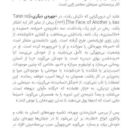
ار برجسته‌ی سینمای معاصر ژاپن است.
ید آن درون‌گرایی که ذکرش رفت، در «
چهره‌ی دیگری
»[Tanin no
kao یا The Face of Another] (۱۹۶۴) بیش از سایر آثار آبه آشکار
شد. رمان در فرم یک یادداشت، سه دفترچه‌ی «سیاه»، «سفید» و
اکستری»، یک نامه، یادداشتی بی‌مخاطب و گفتاری «نانوشته»، از
ان راوی اول‌شخص طرح گرفته است. راوی دانشمندی متفکر است
 «سرما» چهره‌اش را سوزانده و او را «بی‌چهره» کرده است. او در
عیت بی‌چهرگی به تأمل می‌نشیند و از خودش می‌پرسد آیا
یده‌شدن بهای دیدن» است. با خودش می‌گوید «ردا از انسان
حانی می‌سازد و اونیفورم سرباز» و «دیو، مادامی که چنین موجودات
یب‌پذیر یا شکننده یا خردشونده یا سوختنی یا موجوداتی میرا و
م‌پذیر در کار باشند، همچنان به آن‌ها آسیب خواهد رساند». این
مقات را تاب نمی‌آورد، از «جنگل انسانیت» می‌گریزد، به سینمایی در
ان نزدیکی، به «بازار ظلمات» که «یگانه مأوای دیوها» است،
‌شتابد و بعداً نتیجه‌ی این تجربه را به همسرش می‌گوید: «سینما
یی است که آدم‌ها پول می‌دهند تا مدتی چهره‌شان را عوض کنند.»
 از بررسی «بیان‌مندی چهره»، تشبیه چهره‌های انسان به نقاب و
کاوی انواع «نقاب»، بر آن می‌شود تا در خیابان‌ها چهره‌ای برای
دش بیابد و بسازد. می‌گوید «بی‌چهرگی سبب بی‌صلاحیتی افراد در