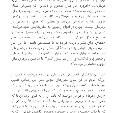
ار، در «ضمیمه بر برگه‌ی کاغذی جداگانه» بر دفترچه‌ی «خاکستری»
‌نویسد «امروزه مرز میان همنوع و دشمن، که پیش‌تر آشکارا
خص بود، محو شده است. انسان که سوار تراموا می‌شود، به جای
نوعان، دشمنان فراوان دوره‌اش می‌کنند. برخی دشمنان در پوشش
وف الفبا به خانه‌اش می‌آیند و بعضی، که هیچ راه دفاعی در
ابرشان نیست، پنهان در امواج رادیویی به سلول‌هایش نفوذ می‌کنند.
 چنین شرایطی در محاصره‌ی دشمن بودن عرفِ معمول ماست و
منوع» مثل سوزنی در انبار کاه گم می‌شود. ما مفاهیمی مثل
مه‌ی ابنای بشر برادرند» آورده‌ایم تا مساعدتی باشد، اما این انبار
یم و خیالی «برادران» کجاست؟ آیا عقلانی‌تر نیست که خودمان را با
ن واقعیت وفق دهیم که دیگران دشمن‌اند و چنین امیدهای
طمطراق و گم‌گشته‌ای را از سر بیرون کنیم؟ آیا ساختن پادزهری برای
هایی مطمئن‌تر نیست؟»
بته این را کشفی ناچیز می‌انگارد، ولی در ادامه می‌گوید «آگاهی از
ن‌که مردم در آن سوی دیوارهای بتونی مثل من زندانی همین
نوشت‌اند، کشف بزرگی بود». راوی در نقاب تأمل می‌کند، آن را در
اس با «امور مسلم» موجودی ضعیف می‌یابد، چهره‌ی نقاب‌دار را از
زادی مفرط» برخوردار می‌بیند که باید آن را به کاری برد، آن‌جا که
 می‌کند از چهره‌ی حقیقی‌اش رها گشته است، «قانون‌شکنی و
قیر عقل سلیم» را وسوسه‌برانگیز می‌یابد، گرفتار این اندیشه می‌شود
 آیا نقاب «وسیله» است یا «هدف» و همه‌ی کارهای خلافی را که به