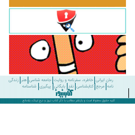
رمان ایرانی
خاطره، سفرنامه و روایت
جامعه شناسی
هنر
زندگی
نامه
مرجع
کتابشناسی
نقد
بایگانی
پیگیری
شناسنامه
کلیه حقوق محفوظ است و بازنشر مطالب با ذکر
کتاب نیوز
و درج لینک، بلامانع .