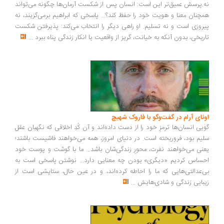
.پرسش عمیق‌تر این است: انسان پس از شکست آرمان‌ها چگونه می‌تواند
چنان معنا و هویت خود را حفظ کند؟... پاسخی که ابراهیم برمی‌گزیند، نه
روزی است و نه تسلیم. او راهی دیگر را انتخاب می‌کند: پذیرفتن شکست
ریخی، بدون آنکه به خیانت، گریز از واقعیت یا انکار زندگی پناه ببرد
...
ونای آرام در گفت‌وگو با فاروک شهیچ
یی انسان‌ها ترمزِ خود را از دست داده‌اند و آن کُدِ اخلاقی که نگهبان عقل
یم بود، فروریخته است. در دنیای امروز، همه می‌خواهند فاشیست باشند؛
نی می‌خواهند نفرت، محورِ زندگی‌شان باشد... ما با گوشت و پوست خود
ساس کردیم «دیگری» بودن چه معنایی دارد... نوشتن پاسخی است به
‌عدالتی‌هایی که ما را احاطه کرده‌اند، و در عین حال، ستایشی است از
بایی زندگی و شادی‌هایش
...