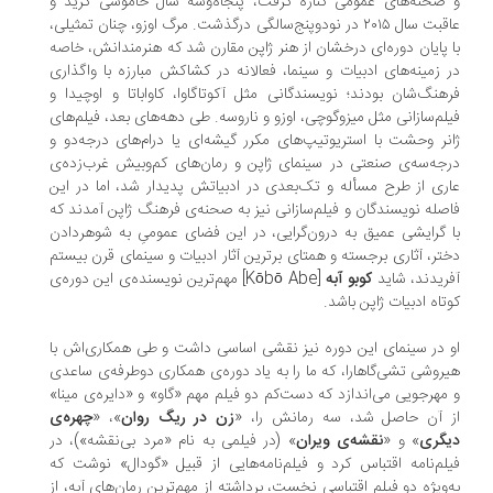
صحنه‌های عمومی کناره گرفت، پنجاه‌وسه سال خاموشی گزید و
عاقبت سال ۲۰۱۵ در نودوپنج‌‌سالگی درگذشت. مرگ اوزو، چنان تمثیلی،
 پایان دوره‌ای درخشان از هنر ژاپن مقارن شد که هنرمندانش، خاصه
 زمینه‌های ادبیات و سینما، فعالانه در کشاکش مبارزه با واگذاری
هنگ‌شان بودند؛ نویسندگانی مثل آکوتاگاوا، کاواباتا و اوچیدا و
لم‌سازانی مثل میزوگوچی، اوزو و ناروسه. طی دهه‌های بعد، فیلم‌های
نر وحشت با استریوتیپ‌های مکرر گیشه‌ای یا درام‌های درجه‌دو و
جه‌سه‌ی صنعتی در سینمای ژاپن و رمان‌های کم‌وبیش غرب‌زده‌ی
ری از طرح مسأله و تک‌بعدی در ادبیاتش پدیدار شد، اما در این
صله نویسندگان و فیلم‌سازانی نیز به صحنه‌ی فرهنگ ژاپن آمدند که
 گرایشی عمیق به درون‌گرایی، در این فضای عمومیِ به شوهردادن
تر، آثاری برجسته و همتای برترین آثار ادبیات و سینمای قرن بیستم
ریدند، شاید
کوبو آبه
[Kōbō Abe] مهم‌ترین نویسنده‌ی این دوره‌ی
تاه ادبیات ژاپن باشد.
 در سینمای این دوره نیز نقشی اساسی داشت و طی همکاری‌اش با
روشی تشی‌گاهارا، که ما را به یاد دوره‌ی همکاری دوطرفه‌ی ساعدی
مهرجویی می‌اندازد که دست‌کم دو فیلم مهم «گاو» و «دایره‌ی مینا»
 آن حاصل شد، سه رمانش را، «
زن در ریگ روان
»، «
چهره‌ی
گری
» و «
نقشه‌ی ویران
» (در فیلمی به نام «مرد بی‌نقشه»)، در
لم‌نامه اقتباس کرد و فیلم‌نامه‌هایی از قبیل «گودال» نوشت که
‌ویژه دو فیلم اقتباسیِ نخست، برداشته از مهم‌ترین رمان‌های آبه، از