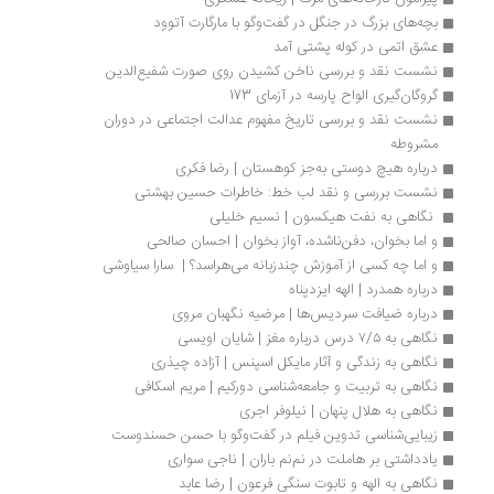
بچه‌های بزرگ در جنگل در گفت‌وگو با مارگارت آتوود
عشق اتمی در کوله پشتی آمد
نشست نقد و بررسی ناخن کشیدن روی صورت شفیع‌الدین
گروگان‌گیری الواح پارسه در آزمای 173
نشست نقد و بررسی تاریخ مفهوم عدالت اجتماعی در دوران 
مشروطه
درباره هیچ دوستی به‌جز کوهستان | رضا فکری
نشست بررسی و نقد لب خط: خاطرات حسین بهشتی
 نگاهی به نفت هیکسون | نسیم خلیلی
و اما بخوان، دفن‌ناشده، آواز بخوان | احسان صالحی
و اما چه کسی از آموزش چندزبانه می‌هراسد؟ |  سارا سیاوشی
درباره همدرد | الهه ایزدپناه
درباره ضیافت سردیس‌ها | مرضیه نگهبان مروی
نگاهی به ۷/۵ درس درباره مغز | شایان اویسی
نگاهی به زندگی و آثار مایکل اسپنس | آزاده چیذری 
نگاهی به تربیت و جامعه‌شناسی دورکیم | مریم اسکافی
نگاهی به هلال پنهان | نیلوفر اجری 
زیبایی‌شناسی تدوین فیلم در گفت‌وگو با حسن حسندوست
یادداشتی بر هاملت در نم‌نم باران | ناجی سواری
نگاهی به الهه و تابوت سنگی فرعون | رضا عابد