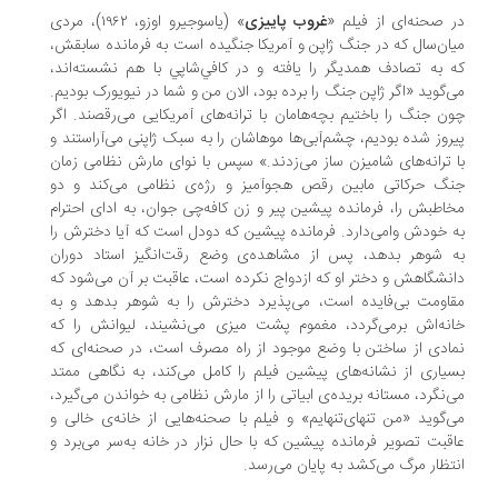
 صحنه‌ای از فیلم «
غروب پاییزی
» (یاسوجیرو اوزو، ۱۹۶۲)، مردی
ان‌سال که در جنگ ژاپن و آمریکا جنگیده است به فرمانده‌ سابقش،
 به تصادف همدیگر را یافته و در كافي‌شاپي با هم نشسته‌اند،
‌گوید «اگر ژاپن جنگ را برده بود، الان من و شما در نیویورک بودیم.
ن جنگ را باختیم بچه‌هامان با ترانه‌های آمریکایی می‌رقصند. اگر
روز شده بودیم، چشم‌آبی‌ها موهاشان را به سبک ژاپنی می‌آراستند و
 ترانه‌های شامیزن ساز می‌زدند.» سپس با نوای مارش نظامی زمان
گ حرکاتی مابین رقص هجوآمیز و رژه‌ی نظامی می‌کند و دو
اطبش را، فرمانده پیشین پیر و زن کافه‌چی جوان، به ادای احترام
 خودش وامی‌دارد. فرمانده پیشین که دودل است که آیا دخترش را
 شوهر بدهد، پس از مشاهده‌ی وضع رقت‌انگیز استاد دوران
نشگاهش و دختر او که ازدواج نکرده است، عاقبت بر آن می‌شود که
اومت بی‌فایده است، می‌پذیرد دخترش را به شوهر بدهد و به
نه‌اش برمی‌گردد، مغموم پشت میزی می‌نشیند، لیوانش را که
ادی از ساختن با وضع موجود از راه مصرف است، در صحنه‌ای که
یاری از نشانه‌های پیشین فیلم را کامل می‌کند، به نگاهی ممتد
‌نگرد، مستانه بریده‌ی ابیاتی را از مارش نظامی به خواندن می‌گیرد،
‌گوید «من تنهای‌تنهایم» و فیلم با صحنه‌هایی از خانه‌ی خالی و
قبت تصویر فرمانده پیشین که با حال نزار در خانه به‌سر می‌برد و
تظار مرگ می‌کشد به پایان می‌رسد.