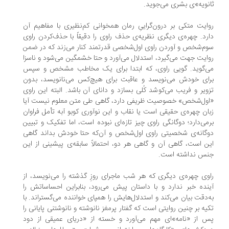
نویه»ی بشری می‌جوید.
ایت متکی بر درون‌گراییِ رمان همخوانی کم‌نظیری با مفاهیم آن
رد. چهره‌ی دیگری نظریه‌ی حذف راوی را دقیقاً با حذف‌کردن راوی
م‌شخص و آوردن راوی اول‌شخصی قدرتمند کنار می‌زند که در ضمن
ایت جهت می‌گیرد، استدلال می‌آورد و حتا خشمگین می‌شود و ناسزا
‌گوید. گویی راوی، که ابتدا برای یک مخاطب مشخص و سپس
ای خودش می‌نویسد و عاقبت برای هیچ‌کس می‌نانویسد، بدون
ویر و فریب می‌کوشد کُلی بسازد و دانای آن باشد. البته این راوی
ول‌شخص» خصوصیت ظریفی دارد، گاهی طی متن معلوم نیست آیا
ان چهره‌ی حقیقی است یا نقاب و این نوآوری کوبو آبه تأمل فراوان
می‌دارد؛ دوگانگی راوی چیز تازه‌ای نبوده است، اما تفکیک و تبیین
گانه‌ی شخصیتی راوی اول‌شخص و آن‌که حتا خودش بداند گاهی
ن است، گاهی آن و گاهی هر دو، احتمالاً سابقه‌ی پیشینی از این
س نداشته است.
وی چهره‌ی دیگری که هر شب ماجرای روزِ گذشته را می‌نویسد، از
نده خبر ندارد و با داستان پیش می‌رود، بنابراین احساساتش را
‌دقت بیان می‌کند و استدلال‌هایش را همپای خواننده می‌گستراند. با
یه بر چنین روایتی است که گفتار پرمغز نانوشته و نانوشتنی پایانی را
 از «نامه»ای مهم می‌آورد و خسته از «دریای عمیقی از دود