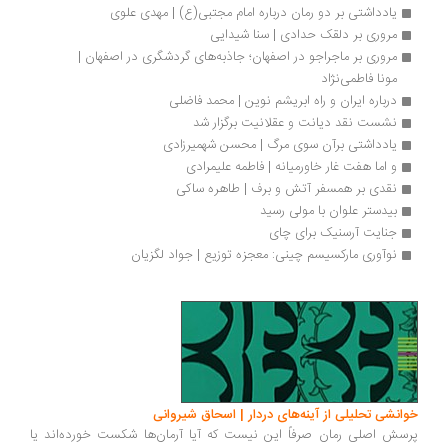
یادداشتی بر دو رمان درباره امام مجتبی(ع) | مهدی علوی
مروری بر دلقک حدادی | سنا شیدایی
مروری بر ماجراجو در اصفهان؛ جاذبه‌های گردشگری در اصفهان | 
مونا فاطمی‌نژاد
درباره ایران و راه ابریشم نوین | محمد فاضلی
نشست نقد دیانت و عقلانیت برگزار شد
یادداشتی برآن سوی مرگ | محسن شهمیرزادی
و اما هفت غار خاورمیانه | فاطمه علیمرادی
نقدی بر همسفر آتش و برف | طاهره ساکی
بیدستر علوان با مولی رسید
جنایت آرسنیک برای چای
نوآوری‌ مارکسیسم چینی: معجزه توزیع | جواد لگزیان
انشی تحلیلی از آینه‌های دردار | اسحاق شیروانی
سش اصلی رمان صرفاً این نیست که آیا آرمان‌ها شکست خورده‌اند یا