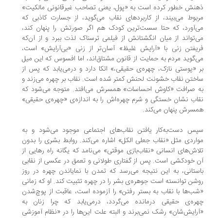
نش خطور کرده است به «پول، یعنی تصاحب غیرقانونی مالکیت»
بوط می‌بیند، از کاربردهای نقاب می‌گوید، از جسارت کاذبی که
‌آورد، که حتا سست‌ترین کودک هم اگر صورتش را پنهان کند،
‌تواند از میان انگشتانش از فیلمی ترسناک لذت ببرد و از آن‌که
یفتن زنی با «آرایش غلیظ» آسان‌تر از زنی «بی‌آرایش» است،
‌گوید مردم به حمایت از قانون مشتاق‌اند، اما افسوس که این میل
 «پوستی نازک، چهره‌ی حقیقی،» اتکا دارد و درمی‌یابد که پس از
ختن نقاب خشونت لحنش کمتر شده است. نقاب بر چهره می‌زند و
 صرافت «کاوش احساسات» همسرش می‌افتد. متوجه می‌شود که
اب نشان خستگی و شرم چهره‌اش را به اندازه‌ی «چهره‌ی حقیقی»
سرش پنهان می‌کند.
س دست‌به‌کار یافتن نقاب‌های اجتماعی موجود می‌شود و به
اردی مثل «نقاب جعلی الکل» اشاره می‌کند. روابط بشری را بدون
اش‌های انسانی «نقاب‌بازی موقتی» می‌نامد که یگانه راه رهایی از
 خودکشی است. پس از گفتاری طولانی و تعمق در عکسی از نقابی
ستانی، به این نتیجه می‌رسد که تمدن با نمایاندن چهره در روز
شن توانسته است جوهره‌ی بشر را در چهره تثبیت کند. او که زمانی
ب‌ها با نقاب به بستر رفتن» را آزموده است، عاقبت از پوچ‌شدن
ره‌ی حقیقی درمانده می‌گردد، درمی‌یابد که چرا زنان به
رایش‌شان» رشک نمی‌برند و البته علت این‌ها را در «نظام آموزشی