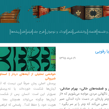
و فلسفه
اقتصاد
روانشناسی
شعر
کودک و نوجوان
طرح جلد
فیلم
طنز
ریشه‌ها
ا رفویی
19 خرداد 1395
خوانشی تحلیلی از آینه‌های دردار | اسحاق
شیروانی
پرسش اصلی رمان صرفاً این نیست که آیا
 و قمقمه‌های خالی
»
بهرام صادقی
-
آرمان‌ها شکست خورده‌اند یا نه.پرسش
ر ناگهانی مردی مواجه می‌شویم که «از
عمیق‌تر این است: انسان پس از شکست
تر پاره‌ای در دست دارد اندکی صبر
آرمان‌ها چگونه می‌تواند همچنان معنا و
 سعی می‌کند که چتر را بر سر بگیرد -
هویت خود را حفظ کند؟... پاسخی که ابراهی