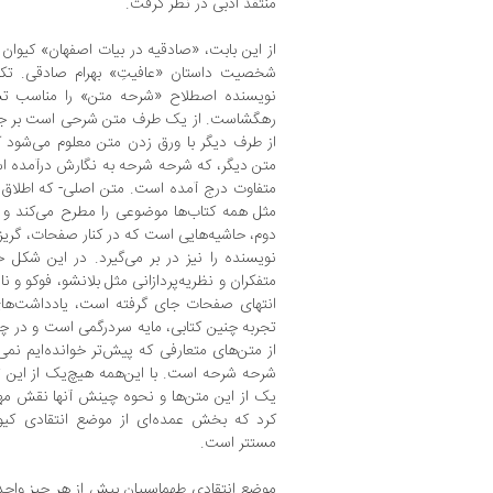
منتقد ادبی در نظر گرفت.
از این بابت، «صادقیه در بیات اصفهان» کیوان
شخصیت داستان «عافیتِ» بهرام صادقی. ت
نویسنده اصطلاح «شرحه متن» را مناسب ت
رهگشاست. از یک طرف متن شرحی است بر جنبه‌
از طرف دیگر با ورق زدن متن معلوم می‌شود که
متن دیگر، كه شرحه شرحه به نگارش درآمده 
متفاوت درج آمده است. متن اصلی- که اطلاق ک
مثل همه کتاب‌ها موضوعی را مطرح می‌کند و 
دوم، حاشیه‌هایی است که در کنار صفحات، گریز
نویسنده را نیز در بر می‌گیرد. در این شکل 
متفکران و نظریه‌پردازانی مثل بلانشو، فوکو و 
انتهای صفحات جای گرفته است، یادداشت‌های
تجربه چنین کتابی، مایه سردرگمی است و در 
از متن‌های متعارفی که پیش‌تر خوانده‌ایم نمی
شرحه شرحه است. با این‌همه هیچ‌یک از این 
یک از این متن‌ها و نحوه چینش آنها نقش مهم
کرد که بخش عمده‌ای از موضع انتقادی کیو
مستتر است.
موضع انتقادی طهماسبیان بیش از هر چیز واحدی