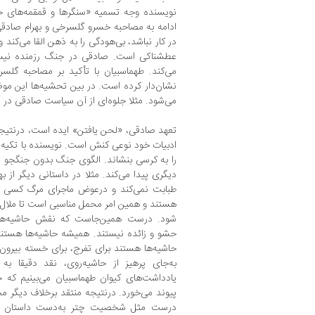
نویسنده وجه تسمیه «سنگرها و قمقمه‌های خا
ادامه به مصاحبه خسرو گلسرخی و بهرام صادق
در کار نباشد، بی‌هودگی را به ذهن القا می‌کند
عطشناکی است. صادقی در جنگ رزمنده نیست
می‌کند. طهماسبیان با تأکید بر مصاحبه گلس
نشان‌دار کرده است. در بین تحشیه‌ها این م
می‌شود. مثلا جلوه‌ای از آن سیاست صادقی در 
تعهد صادقی، «لحن یافتن» ایده است، درنتیجه با
ادبیات خود نوعی کنش است. نویسنده با تکیه 
را به کرسی بنشاند. الگوی جنگ بدون جنگجو 
دیگری پیدا می‌کند. مثلا در داستانی دیگر از به
طبابت نمی‌کند و درعوض ماجرای مرگ کسی را ب
هستند و همین امر محمل مناسبی است تا ملال ب
شود. درست همین‌جاست که نقش حاشیه‌های
حشو و زائده نیستند. همیشه حاشیه‌ها هستند ت
حاشیه‌ها هستند برای تفرج، برای خسته بیرون ز
به‌جای پرهیز از حاشیه‌روی، نقد دقیقا به 
یادداشت‌های کیوان طهماسبیان می‌بینیم که 
پیوند می‌خورد. در‌نتیجه منتقد برخلاف دیگر م
درست مثل شخصیت چتر به‌دست داستان «