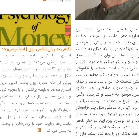
شادی‌هایش
...
دیل مناسبی است برای منتقد ادبی
 ایهام معنی عافیت پی می‌برد. حرکات
ره‌ای به دست دارد و پیش از خواندن
عد بخواند و دریابد که مکان به عافیت‌
نگاهی به روان‌شناسی پول | ایما موسی‌زاده
این صحنه می‌توان به تکنیک عمق
انسان‌ها با ترس، طمع، امید، حسرت و
چند چتر دیگر در کنار هم دید. یکی از
مقایسه زندگی می‌کنند و همین احساسات،
کاغذی نوشته است: «چترم را فراموش
حتی در آگاه‌ترین افراد، تصمیم‌های مالی ر
گذاشته است. جمله‌ای که معلوم نیست
شکل می‌دهد. از این منظر، «روان‌شناسی پول
تی نیست که این بریده کاغذ و جمله
بیش از آنکه درباره پول باشد، کتابی دربار
اما چترپاره بهرام صادقی با چتر دیگری
انسان معاصر و رابطه پرتنش او با مفهوم ثرو
، موسوم به «سیلا و شاریبِد»، وقتی
و دارایی است... اوزل به‌جای ارائه نسخه‌ها
 را شرح می‌دهد، در توصیف برادران
مستقیم یا توصیه‌های دستوری، تجربه زندگی
ی‌برد: «برادر به‌سادگی مثل چتر فراموش
سرمایه‌گذاران، کارآفرینان، میلیاردرها و حت
ی- در رمان «چتر» خود جمله استیون
افراد عادی را روایت می‌کند و از دل این
د و در نوسان بین این دو چترِ ظاهرا
داستان‌ها روایت خود را برمی‌سازد و بحث ر
 می‌دهد. می‌شود آدمی را که ناگهان
به پیش می‌راند
...
هد نوشته‌ای را بخواند، استعاره‌ای از