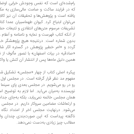
رام‌شده‌ای است که نفس وجودش خرابی اوضاع د
که در فرایند ساکت و صامت مالی‌سازی به مکا
یافته است و پژوهش‌ها و تحقیقات آن نیز کالا
می‌توان ابتیاع کرد. کیوان طهماسبیان عمدا کتا
تشریفات مرسوم متن‌های انتقادی و تتبعات حض
از آنکه کتاب فهرست و نمایه و نامنامه و اَعلا
بدون شماره است. در‌نتیجه هیچ پژوهشگر خدوم
گردد و «امر خطیر پژوهش در گستره آثار شام
«صادقیه در بیات اصفهان» با تصور مألوف از نق
همین دلیل ماه‌ها پس از انتشار آن کنش یا وا
پیکره اصلی کتاب از چهار «مجلس» تشکیل شد
مفهوم مد نظر قرار گرفته است. در مجلس اول ب
رو در رو می‌شویم. در مجلس بعدی پای سینما و ت
نویسنده به‌میان می‌آید. اما لازم به توضی
همان مجلس خاتمه نمی‌یابد، بلکه به‌جای جداس
و ارتعاشات مضامین سروکار داریم. در مجلس س
می‌شود. درنهایت مجلس آخر از امتداد نگاه ب
ناگفته پیداست که این صورت‌بندی چندان وا
مطالب چیز زیادی به‌دست نمی‌دهد.