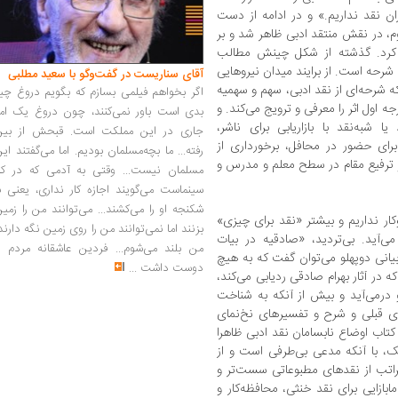
ران نقد نداریم.» و در ادامه از دست
م، در نقش منتقد ادبی ظاهر شد و بر
ع کرد. گذشته از شکل چینش مطالب
شرحه است. از برایند میدان نیروهایی
آقای سناریست در گفت‌وگو با سعید مطلبی
که شرحه‌ای از نقد ادبی، سهم و سهمیه
اگر بخواهم فیلمی بسازم که بگویم دروغ چی
اول اثر را معرفی و ترویج می‌کند. و
بدی است باور نمی‌کنند، چون دروغ یک امر
 شبه‌نقد با بازاریابی برای ناشر،
جاری در این مملکت است. قبحش از بین
 برای حضور در محافل، برخورداری از
رفته... ما بچه‌مسلمان بودیم. اما می‌گفتند ای
و ترفیع مقام در سطح معلم و مدرس و
مسلمان نیست... وقتی به آدمی که در کار
سینماست می‌گویند اجازه کار نداری، یعنی ب
شکنجه او را می‌کشند... می‌توانند من را زمی
ار نداریم و بیشتر «نقد برای چیزی»
بزنند اما نمی‌توانند من را روی زمین نگه دارند
می‌آید. بی‌تردید، «صادقیه در بیات
من بلند می‌شوم... فردین عاشقانه مردم را
یانی دوپهلو می‌توان گفت که به هیچ
دوست داشت
...
در آثار بهرام صادقی ردیابی می‌کند،
 درمی‌آید و بیش از آنکه به شناخت
 قبلی و شرح و تفسیرهای نخ‌نمای
کتاب اوضاع نابسامان نقد ادبی ظاهرا
ک، با آنکه مدعی بی‌طرفی است و از
مراتب از نقدهای مطبوعاتی سست‌تر و
ابازایی برای نقد خنثی، محافظه‌کار و