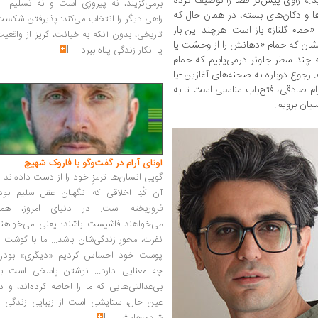
د.» راوی پیش‌تر فضا را توصیف کرده
برمی‌گزیند، نه پیروزی است و نه تسلیم. ا
‌ها و دکان‌های بسته، در همان حال که
راهی دیگر را انتخاب می‌کند: پذیرفتن شکس
مام گلناز» باز است. هرچند این باز‌
تاریخی، بدون آنکه به خیانت، گریز از واقعی
نشان که حمام «دهانش را از وحشت یا
یا انکار زندگی پناه ببرد
...
چند سطر جلوتر درمی‌یابیم که حمام
 رجوع دوباره به صحنه‌های آغازین -یا
ام صادقی، فتح‌باب مناسبی است تا به
یان برویم.
اونای آرام در گفت‌وگو با فاروک شهیچ‭
گویی انسان‌ها ترمزِ خود را از دست داده‌اند 
آن کُدِ اخلاقی که نگهبان عقل سلیم بود،
فروریخته است. در دنیای امروز، همه
می‌خواهند فاشیست باشند؛ یعنی می‌خواهند
نفرت، محورِ زندگی‌شان باشد... ما با گوشت 
پوست خود احساس کردیم «دیگری» بودن
چه معنایی دارد... نوشتن پاسخی است به
بی‌عدالتی‌هایی که ما را احاطه کرده‌اند، و د
عین حال، ستایشی است از زیبایی زندگی و