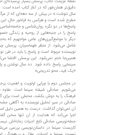
نقطه عزیمت کتاب، پرسش بسیار پرسیده‌ای اس
دقیق‌تر همان‌طور که در آغاز کتاب آمده است:
سال ننوشت.» در بیش از سه دهه‌ای که از مرگ
مطرح شده است و هرکس به فراخور حال، این س
پاسخ‌ها در دو نگره روان‌شناسی و جامعه‌شناسی 
پاسخ را در جنبه‌هایی از روحیه و زندگی خصو
دیگر با موضع‌گیری‌های عامی مواجهیم که به‌ج
شامل می‌شود. از منظر طهماسبیان، پرسش چرا
نویسنده مربوط است و پاسخ را باید در طرز نو
همین‌جا ختم نمی‌شود. این پرسش اقتضا می‌کن
سینمایی پاسخ داده شود. ده سال نوشتن و پان
«یک فِید، محو تدریجی».
در مجلس دوم با چرایی اولویت و اهمیت برخورد
می‌شویم. صادقی شیفته سینما است. علاوه بر
فرهنگ را به دوش بکشد، محملی است برای گذر
صادقی در سیر تحلیل نویسنده به آگاهی مشخص
آن نمی‌توان گذاشت. درست به همین دلیل است
اجرا می‌کند که هدایت از آن تنها سخن گفت
جمله‌نویسی صادقی تابع ادبیات زمانه‌اش نیست. 
کاربست سینما در داستان‌نویسی بررسی می‌شود.
نسبت سینما و ادبیات، ملال و بی‌هودگی اس