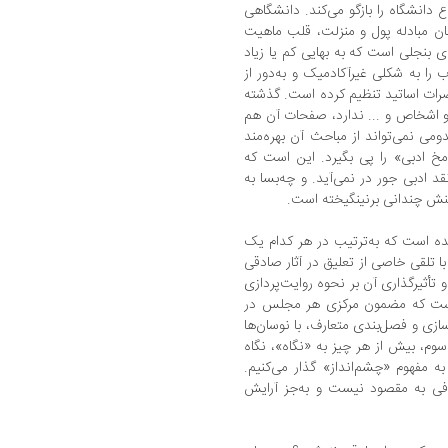
انشگاه را بازگو می‌کند. دانشگاهی
ن مبادله پول و منزلت، قلب‌ ماهیت
ی بنجلی است که به بهایی کم یا زیاد
ب را به شکلی غیرآکادمیک و به‌دور از
رات اساتید تنظیم کرده است. گذشته
م و اشخاص و ... ندارد، صفحات آن هم
ی نمی‌تواند از مباحث آن بهره‌مند
خ ادبی» را پی بگیرد. این است که
د ادبی جور در نمی‌آید. و چه‌بسا به
کنش چندانی برنينگيخته است.
ه است که به‌ترتیب در هر کدام یک
ا تلقی خاصی از تعلیق در آثار صادقی
أثیر‌گذاری آن بر نحوه روایت‌پردازی
ح است که مضمون مرکزی هر مجلس در
ازی و فصل‌بندی متعارف، با نوسان‌ها
وم، بیش از هر چیز به «نگاه»، نگاه
ه مفهوم «چشم‌انداز» گذار می‌کنیم.
فی به مقصود نیست و به‌جز آرایش