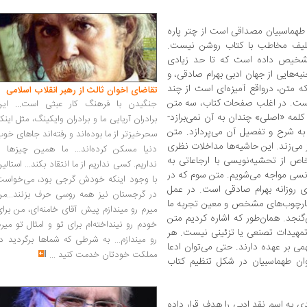
 طهماسبیان مصداقی است از چتر پاره
کلیف مخاطب با کتاب روشن نیست.
شخیص داده است که تا حد زیادی
هایی از جهان ادبی بهرام صادقی، و
 متن، در‌واقع آمیزه‌ای است از چند
تقاضای اخوان ثالث از رهبر انقلاب اسلامی
است. در اغلب صفحات کتاب، سه متن
جنگیدن با فرهنگ کار عبثی است... این
لمه «اصلی» چندان به آن نمی‌برازد-
برادران آریایی ما و برادران وایکینگ، مثل اینک
به شرح و تفصیل آن می‌پردازد. متن
سحرخیزتر از ما بوده‌اند و رفته‌اند جاهای خو
 می‌زند. این حاشیه‌ها مداخلات نظری
دنیا مسکن کرده‌اند... ما همین چیزها را
خاص از تحشیه‌نویسی با ارجاعاتی به
نداریم. کسی نداریم از ما انتقاد بکند... استالی
نانسی مواجه می‌شویم. متن سوم که در
با وجود اینکه خودش گرجی بود، می‌خواست
 روزانه بهرام صادقی است. در عمل
در گرجستان نیز همه روسی حرف بزنند...من
چارچوب‌های مشخص و معین تجربه ما
میرم رو میندازم پیش آقای خامنه‌ای، من برا
‌گنجد. همان‌طور که اشاره کردیم متن
خودم رو نینداخته‌ام برای تو و امثال تو میر
تمهیدات تصنعی یا تزئینی نیست. هر
رو میندازم... به شرطی که شماها برگردید د
ی بر عهده دارند. حتی می‌توان ادعا
مملکت خودتان خدمت کنید
...
ان طهماسبیان در شکل تنظیم کتاب
 به اسم نقد ادبی را هدف قرار داده