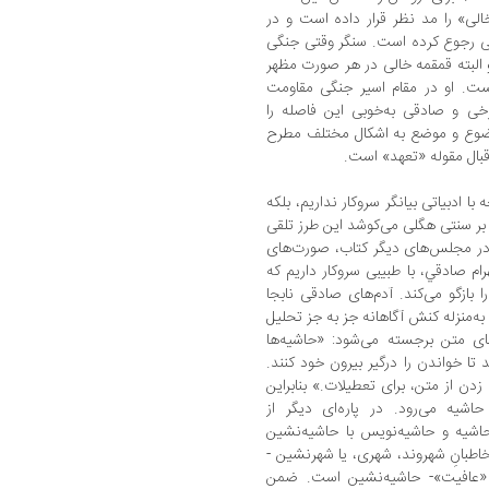
لی» را مد نظر قرار داده است و در
ی رجوع کرده است. سنگر وقتی جنگی
 و البته قمقمه خالی در هر صورت مظهر
. او در مقام اسیر جنگی مقاومت
رخی و صادقی به‌خوبی این فاصله را
وضوع و موضع به اشکال مختلف مطرح
قبال مقوله «تعهد» است.
 ادبیاتی بیانگر سروکار نداریم، بلکه
بر سنتی هگلی می‌کوشد این طرز تلقی
در مجلس‌های دیگر کتاب، صورت‌های
رام صادقي، با طبیبی سروکار داریم که
ازگو می‌کند. آدم‌های صادقی نابجا
ه‌منزله کنش آگاهانه جز به جز تحلیل
 متن برجسته می‌شود: «حاشیه‌ها
ا خواندن را درگیر بیرون خود کنند.
دن از متن، برای تعطیلات.» بنابراین
حاشیه می‌رود. در پاره‌ای دیگر از
حاشیه و حاشیه‌نویس با حاشیه‌نشین
خاطبانِ شهروند، شهری، یا شهرنشین -
عافیت»- حاشیه‌نشین است. ضمن