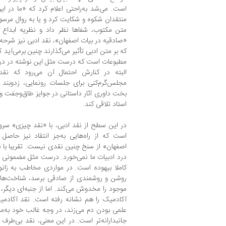
است. می‌شد به‌راحتی اعلام کرد که «ما در ای
منتقدان شکوه و شکایت کرد و یا به روال مرسو
متن مکتوب، شفاها نظر داد و نظریه ابدا
«صادقیه در بیات اصفهان»، نقد ادبی نیز شرحه 
که بر متن ادبی تأثیر می‌گذارند چنین برمی‌آید 
مطبوعات است که درست مثل این نوشته در درجه 
البته در کنارش احتمال آن می‌رود که نقد یا
مجلس‌گرم‌کنی برای جلسات رونمایی، زد‌و‌بند
بخت داوری آثار داستانی در جوایز طاق‌و‌جفت 
استاد تلاقی کند.
در این سطح از نقد ادبی، با «نقد چیزی» سروک
است که از راه‌هایی به‌جز انتقاد نیز حاصل 
اصفهان» از سنخ چنین نقدی نیست. تقریبا با ب
درد ادبیات ما نمی‌خورد. درست مثل مضمونی که 
کاملا بیهوده است. در مواردی مخاطب به زانو
روشن و روشمندی از صادقی برسد، شناخت‌های
موجود را مخدوش می‌کند. اما از جنبه‌ای دیگر، 
آکادمیک را هم نشانه رفته است. نقد آکادمی
علمی ‌بودن دم می‌زند، در وجه غالب خود به‌
جانبدارانه‌تر است. در این معنی، نقد بی‌طرف م