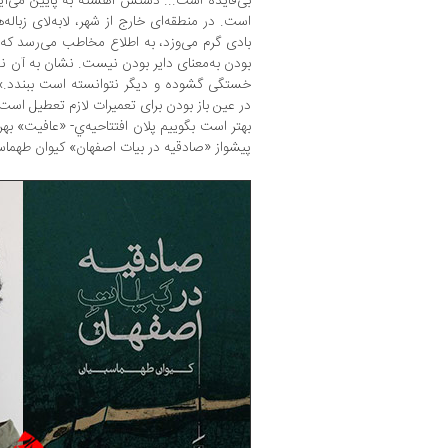
بی‌فایده است... دستش آهسته به پایین می‌آی
است. در منطقه‌ای خارج از شهر، لابه‌لای زباله
بادی گرم می‌وزد، به اطلاع مخاطب می‌رسد که «ح
بودن به‌معنای دایر‌ بودن نیست. نشان به آن 
خستگی گشوده و دیگر نتوانسته است ببندد.» 
در عین باز بودن برای تعمیرات لازم تعطیل است.
بهتر است بگوییم پلان افتتاحیه‌ي- «عافیت» بهر
پیشواز «صادقیه در بیات اصفهان» کیوان طهماسب