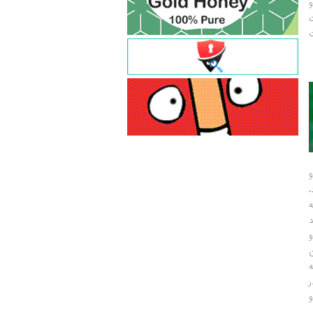
و
ت
ت
و
و
ر