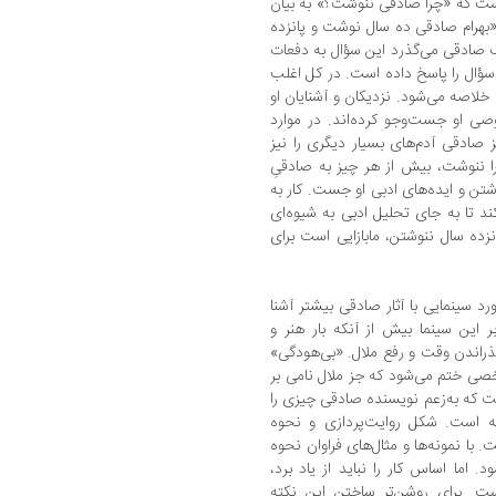
ت که «چرا صادقی ننوشت؟» به بیان
 «بهرام صادقی ده سال نوشت و پانزده
 صادقی می‌گذرد این سؤال به دفعات
ؤال را پاسخ داده است. در کل اغلب
خلاصه می‌شود. نزدیکان و آشنایان او
صی او جست‌وجو کرده‌اند. در موارد
ز صادقی آدم‌های بسیار دیگری را نیز
 ننوشت، بیش از هر چیز به صادقیِ
شتن و ایده‌های ادبی او جست. کار به
د تا به جای تحلیل ادبی به شیوه‌ای
زده سال ننوشتن، مابازایی است برای
 سینمایی با آثار صادقی بیشتر آشنا
 این سینما بیش از آنکه بار هنر و
اندن وقت و رفع ملال. «بی‌هودگی»
ی ختم می‌شود که جز ملال نامی بر
 که به‌زعم نویسنده صادقی چیزی را
ه است. شکل روایت‌پردازی و نحوه
با نمونه‌ها و مثال‌های فراوان نحوه
 اما اساس کار را نباید از یاد برد،
ت. برای روشن‌تر ساختن این نکته