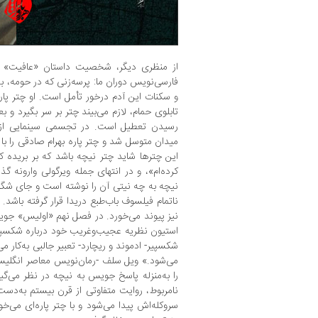
از منظری دیگر، شخصیت داستان «عافیت» ب
فارسی‌نویس دوران ما: پرسه‌زنی که در حومه، به
و سکنات این آدم درخور تأمل است. او چتر پا
تابلوی حمام، لازم می‌بیند چتر بر سر بگیرد و ب
رسیدن تعطیل است. در تجسمی سینمایی از 
میدان متوسل شد و چتر پاره بهرام صادقی را با 
این چترها شاید چتر نیچه باشد که بر بریده 
کرده‌ام»، و در انتهای جمله ویرگولی وارونه 
نیچه به چه نیتی آن را نوشته است و جای شگف
ناتمام فیلسوف باب‌طبع دریدا قرار گرفته باشد. 
نیز پیوند می‌خورد. در فصل نهم «اولیس» جویس
استیون نظریه عجیب‌وغریب خود درباره شکسپیر
شکسپیر-‌ ادموند و ریچارد- تعبیر جالبی به‌کار م
می‌شود.» ویل سلف -‌رمان‌نویس معاصر انگلیس
را به‌منزله پاسخ جویس به نیچه در نظر می‌گیر
نامربوط، روایت متفاوتی از قرن بیستم به‌دست
سروکله‌اش پیدا می‌شود و با چتر پاره‌ای می‌خوا