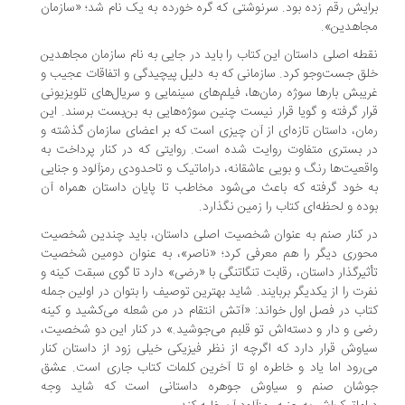
ایش رقم زده بود. سرنوشتی که گره خورده به یک نام شد؛ «سازمان
جاهدین».
طه اصلی داستان این کتاب را باید در جایی به نام سازمان مجاهدین
ق جست‌وجو کرد. سازمانی که به دلیل پیچیدگی و اتفاقات عجیب و
یبش بارها سوژه رمان‌ها، فیلم‌های سینمایی و سریال‌های تلویزیونی
ار گرفته و گویا قرار نیست چنین سوژه‌هایی به بن‌بست برسند. این
ان، داستان تازه‌ای از آن چیزی است که بر اعضای سازمان گذشته و
 بستری متفاوت روایت شده است. روایتی که در کنار پرداخت به
قعیت‌ها رنگ و بویی عاشقانه، دراماتیک و تاحدودی رمزآلود و جنایی
 خود گرفته که باعث می‌شود مخاطب تا پایان داستان همراه آن
ده و لحظه‌ای کتاب را زمین نگذارد.
 کنار صنم به عنوان شخصیت اصلی داستان، باید چندین شخصیت
وری دیگر را هم معرفی کرد؛ «ناصر»، به عنوان دومین شخصیت
ثیرگذار داستان، رقابت تنگاتنگی با «رضی» دارد تا گوی سبقت کینه و
رت را از یکدیگر بربایند. شاید بهترین توصیف را بتوان در اولین جمله
اب در فصل اول خواند: «آتش انتقام در من شعله می‌کشید و کینه
ی و دار و دسته‌اش تو قلبم می‌جوشید.» در کنار این دو شخصیت،
اوش قرار دارد که اگرچه از نظر فیزیکی خیلی زود از داستان کنار
‌رود اما یاد و خاطره او تا آخرین کلمات کتاب جاری است. عشق
وشان صنم و سیاوش جوهره داستانی است که شاید وجه