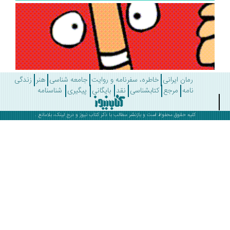
رمان ایرانی
خاطره، سفرنامه و روایت
جامعه شناسی
هنر
زندگی
نامه
مرجع
کتابشناسی
نقد
بایگانی
پیگیری
شناسنامه
کلیه حقوق محفوظ است و بازنشر مطالب با ذکر
کتاب نیوز
و درج لینک، بلامانع .