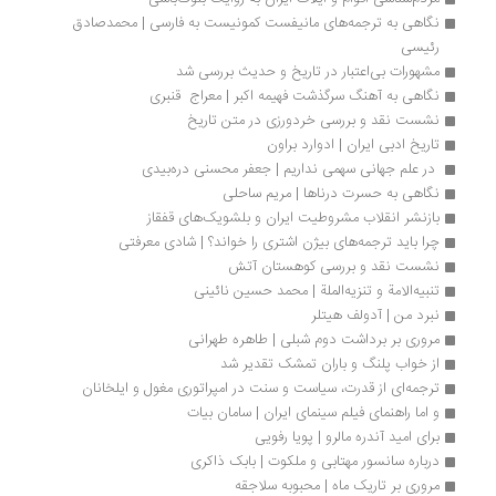
نگاهی به ترجمه‌های مانیفست کمونیست به فارسی | محمدصادق 
رئیسی
مشهورات بی‌اعتبار در تاریخ و حدیث بررسی شد
نگاهی به آهنگ سرگذشت فهیمه اکبر | معراج  قنبری
نشست نقد و بررسی خردورزی در متن تاریخ
تاریخ ادبی ایران | ادوارد براون
 در علم جهانی سهمی نداریم | جعفر محسنی دره‌بیدی
نگاهی به حسرت درناها | مریم ساحلی
بازنشر انقلاب مشروطیت ایران و بلشویک‌های قفقاز
چرا باید ترجمه‌های بیژن اشتری را خواند؟ | شادی معرفتی
نشست نقد و بررسی کوهستان آتش
تنبیه‌الامة و تنزیه‌الملة | محمد حسین نائینی
نبرد من | آدولف هیتلر
مروری بر برداشت دوم شبلی | طاهره طهرانی
از خواب پلنگ و باران تمشک تقدیر شد
ترجمه‌ای از قدرت، سیاست و سنت در امپراتوری مغول و ایلخانان
و اما راهنمای فیلم سینمای ایران | سامان بیات
برای امید آندره مالرو | پویا رفویی
درباره سانسور مهتابی و ملکوت | بابک ذاکری
مروری بر تاریک ماه | محبوبه سلاجقه