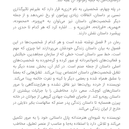
اماتیک‌اش به جنبه رمزآلود آن غلبه کند.
 پله چهارم، شخصیتی به نام «زری» قرار دارد که علیرغم تاثیرگذاری
بی بر داستان، اتفاقات زیادی پیرامون او رخ نمی‌دهد و از جمله
گر شخصیت‌های داستان نیز می‌توان به «پرویز»، «محمود»،
همن»، «فرزانه»، «فرزین» و ... اشاره کرد که هر کدام تا حدی در
شبرد داستان نقش دارند.
رمان در 6 فصل نوشته شده است و هر کدام از شخصیت‌ها در این
ول به بیان داستان زندگی خودشان می‌پردازند اما چیزی که مهم
ت، خط سیر داستان است؛ خطی که از سازمان مجاهدین، خباثتش
فعالیت‌های ناجوانمردانه او عبور کرده و گره‌خورده به شخصیت‌های
لی داستان از جمله صنم است. در کنار آن، بخش عمده دیگر به
ابل‌ شخصیت‌های داستان اختصاص پیدا می‌کند. تقابل‌هایی که بعضاً
 عشق همراه شده و بعضی دیگر با کینه و نفرت خاتمه پیدا می‌کند.
یسنده از خرده روایت‌ها نیز غافل نشده و هرازچندگاهی با مرور
ستان‌های کوچک، سعی دارد مخاطبش را با جزئیات بیشتری از
ستان روبه‌رو کند. از ماجرای فعالیت جهادی گروهی از جوانان در خانه
رزن همسایه تا داستان زندگی پدر صنم که سالهاست بنابر دلایلی در
رج از ایران زندگی می‌کند.
یسنده به شیوه‌ای هنرمندانه پازل داستانی خود را به مرور تکمیل
‌کند و تلاش دارد با استفاده به‌جا و مناسب از عنصر تعلیق، مخاطب