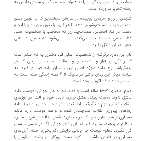
اندنی، داستان زندگی او را به همراه تمام مصائب و سختی‌هایش به
ته تحریر درآورده است.
یدن از راز و رمز‌های پیچیده در سازمان مجاهدین که به نوعی ذهن
ضای خود را شست‌وشو می‌دهد تا هر کاری را بدون چون و چرا انجام
ند، در کنار احساس همذات‌پنداری که مخاطب با شخصیت اصلی
اب یعنی «صنم» پیدا می‌کند، سبب می‌شود که تعلیق داستانی
بی در آن شکل بگیرد.
م این رمان برگرفته از شخصیت اصلی اثر، دختری به نام صنم است
 زندگی پر فراز و نشیب او و اتفاقات عجیب و غریبی که در
دگی‌اش رخ داده سوژه اصلی این داستان بلند قرار می‌گیرد. به
عبارت دیگر، این رمان برشی دراماتیک از 4 دهه زندگی صنم است که
ستن حوادث گوناگونی بوده است.
صنم، دختری 17-18 ساله است با تمام شور و حال جوانی؛ دوست دارد
شق شود، محبت ببیند، عشق بورزد، دیده شود و البته در روزهای
قلاب نقشی مهم و تأثیرگذار ایفا کند. شور و حال جوانی او در آستانه
زهای پیروزی انقلاب صدچندان شده و او هم دوست دارد مانند
یاری از هم‌نسلان خود که در خیابان‌ها شعار عدالت‌خواهی و مبارزه
 ظلم می‌دهند، مبارزه کند اما این شور جوانی اگر در مسیر درستی
ار نگیرد، معلوم نیست چه پایانی برایش رقم بخورد. صنم، آرزوهای
یاری در قلبش داشت اما گویا دست روزگار سرنوشت متفاوتی را