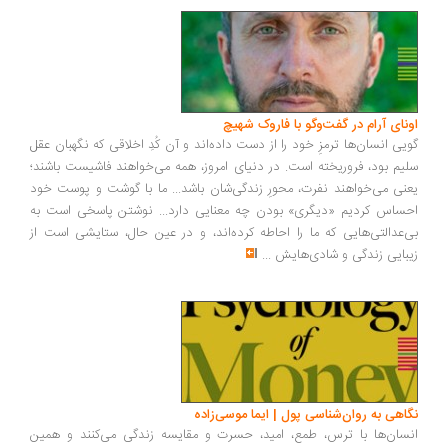
ونای آرام در گفت‌وگو با فاروک شهیچ
یی انسان‌ها ترمزِ خود را از دست داده‌اند و آن کُدِ اخلاقی که نگهبان عقل
یم بود، فروریخته است. در دنیای امروز، همه می‌خواهند فاشیست باشند؛
نی می‌خواهند نفرت، محورِ زندگی‌شان باشد... ما با گوشت و پوست خود
ساس کردیم «دیگری» بودن چه معنایی دارد... نوشتن پاسخی است به
‌عدالتی‌هایی که ما را احاطه کرده‌اند، و در عین حال، ستایشی است از
بایی زندگی و شادی‌هایش
...
اهی به روان‌شناسی پول | ایما موسی‌زاده
سان‌ها با ترس، طمع، امید، حسرت و مقایسه زندگی می‌کنند و همین