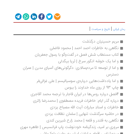
|
|
ان ایرانی
تاریخ و سیاست
مریم حسینیان درگذشت
نگاهی به خاطرات احمد احمد | محمود فاضلی
کتاب مستطاب شش فصل در گفت‌وگو با رسول جعفریان
و اما یک خوشه انگور سرخ | ثریا بیگدلی
و اما از توسعه تا مردم‌سالاری: دگرگونی‌های آسیای مدرن | عمران 
دسترس
و اما یادداشت‌هایی درباره‌ی سوسیالیسم | علی غزالی‌فر
چاپ 93 از روی ماه خداوند را ببوس
4فصل درباره روس‌ها در ایران قاجار با ترجمه محمد آقاجری
درباره گذر ایام: خاطرات فریده مصطفوی | محمدرضا زائری
خاطرات و اسنادِ مبارزات آیت الله مصباح یزدی
در حاشیه سرگذشت تنهایی | سلمان نظافت یزدی
نگاهی به قلندر و قلعه | محمد زارع شیرین کندی
مروری بر امید، زندگینامه خودنوشت پاپ فرانسیس | طاهره مهری
مردم‌شناسی اقوام و ایلات ایران به روایت بلوک‌باشی