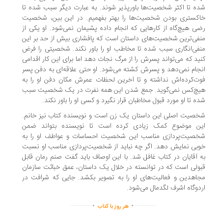
ه تا اکثر شخصیت‌ها باورپذیر شوند. به عبارت دیگر سبب شده تا
کستری بودن شخصیت‌ها را بهتر بفهمیم. در این بین، شخصیت
ی هیچ‌گاه از کارهایی که انجام داده پشیمان نمی‌شود. او یکی از
فی‌ترین شخصیت‌های داستان است که پافشاری بیش از حد بر این
فی‌انگاری سبب شده تا مخاطب او را باور نکند. شخصیتی را فرض
ید که می‌تواند پسرش را از مرگ نجات دهد اما برای این کار اقدامی
جام نمی‌دهد و پسرش کشته می‌شود. او حتی علاقه‌ای به دفن پسر
ت‌کرده‌اش نداشته و تا آخرین لحظات عمرش مکان دفن او را به
یچ‌کس نمی‌گوید. جمع شدن این همه نفرت در یک شخصیت سبب
ه تا او مورد قبول مخاطبان قرار نگیرد و کسی او را باور نکند.
صیت اصلی این داستان یک زن است و نویسنده کتاب نیز خانم.
ین موضوع کمک زیادی کرده است تا نویسنده بتواند ضمن
خصیت‌پردازی مناسب این شخصیت احساسات و عواطف او را به
بی نمایش دهد. اگر چه نباید از شخصیت‌پردازی مناسب او نسبت
 آقایان در کتاب غافل شد. با این اوصاف باید گفت صنم رمان قابل
ولی است که در توانسته در خلال یک داستان، عمق خباثت سازمان
اهدین و فعالیت‌های او را به تصویر بکشد. جایی که شرافت در
دوگاه اشرف لگدمال می‌شود.
.
.
..............
...............
هر روز با کتاب