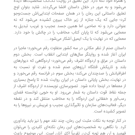
 همراه خود نگه دارد. این تعلیق در روایت تک‌تک شخصیت‌ها دیده
‌شود و به مرور در خلال داستان افشا می‌گردند. شاید بتوان اوج
لیق داستانی این رمان را در همان صفحات ابتدایی‌اش جست‌وجو
د؛ جایی که یک جنازه از زیر خاک بیرون کشیده می‌شود که نه
وانی دارد و نه صاحبی اما همین جسد عجیب و غریب تبدیل به
مایی می‌شود که تا پایان کتاب مخاطب را در چالش با خود دارد.
مایی که در نهایت با یک ایمیل آشکار می‌شود....
ستان صنم از نظر مکانی در سه کشور متفاوت رقم می‌خورد؛ ماجرا در
ران آغاز شده و روایتگر سال‌های ابتدایی انقلاب است. بخش دوم
ستان در عراق و اردوگاه اشرف رقم می‌خورد؛ اردوگاهی که دیوارهای
ند و تاریکش قتلگاه آرزوهای صنم شده و نفرت او نسبت به
رافیانش را صدچندان می‌کند؛ بخش سوم در فرانسه رقم می‌خورد و
 نهایت، بخش پایانی داستان در ایران روایت شده تا پاسخ بسیاری
 معماها در اینجا داده شود. تصویرسازی نویسنده از اردوگاه اشرف از
له نقاط قوت داستان به شمار می‌رود. او به خوبی توانسته فضای
ب‌آور و خفقانی این اردوگاه را به مخاطب منتقل کند و در نقطه
گر، فعالیت‌های سازمان و تاثیرگذاری عجیب و غریبش بر نیروها را به
ویر کشیده است.
 کنار توجه به نکات مثبت این رمان، چند نقد مهم را نیز باید یادآوری
د. با نگاهی به شخصیت‌های این رمان نکته‌ای کلیدی را می‌توان
مید و آن هم توبه کردن تقریباً اکثر آنان است. این موضوع باعث