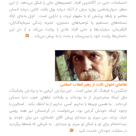
ساسات، حتی در آگاه‌ترین افراد، تصمیم‌های مالی را شکل می‌دهد. از این
ظر، «روان‌شناسی پول» بیش از آنکه درباره پول باشد، کتابی درباره انسان
اصر و رابطه پرتنش او با مفهوم ثروت و دارایی است... اوزل به‌جای ارائه
خه‌های مستقیم یا توصیه‌های دستوری، تجربه زندگی سرمایه‌گذاران،
رآفرینان، میلیاردرها و حتی افراد عادی را روایت می‌کند و از دل این
ستان‌ها روایت خود را برمی‌سازد و بحث را به پیش می‌راند
...
اضای اخوان ثالث از رهبر انقلاب اسلامی
گیدن با فرهنگ کار عبثی است... این برادران آریایی ما و برادران وایکینگ،
ل اینکه سحرخیزتر از ما بوده‌اند و رفته‌اند جاهای خوب دنیا مسکن
ده‌اند... ما همین چیزها را نداریم. کسی نداریم از ما انتقاد بکند... استالین با
ود اینکه خودش گرجی بود، می‌خواست در گرجستان نیز همه روسی
ف بزنند...من میرم رو میندازم پیش آقای خامنه‌ای، من برای خودم رو
نداخته‌ام برای تو و امثال تو میرم رو میندازم... به شرطی که شماها برگردید
 مملکت خودتان خدمت کنید
...