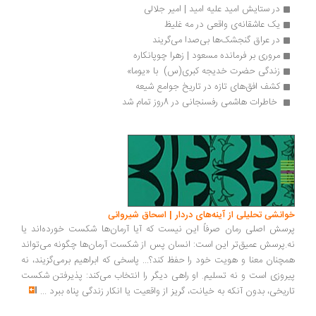
در ستایش امید علیه امید | امیر جلالی
یک عاشقانه‌ی واقعی در مه غلیظ
در عراق گنجشک‌ها بی‌صدا می‌گریند
مروری بر فرمانده مسعود | زهرا چوپانکاره
زندگی حضرت خدیجه کبری(س)  با «یوما»
کشف افق‌های تازه در تاریخ جوامع شیعه
 خاطرات هاشمی رفسنجانی در 8روز تمام شد 
انشی تحلیلی از آینه‌های دردار | اسحاق شیروانی
سش اصلی رمان صرفاً این نیست که آیا آرمان‌ها شکست خورده‌اند یا
.پرسش عمیق‌تر این است: انسان پس از شکست آرمان‌ها چگونه می‌تواند
چنان معنا و هویت خود را حفظ کند؟... پاسخی که ابراهیم برمی‌گزیند، نه
روزی است و نه تسلیم. او راهی دیگر را انتخاب می‌کند: پذیرفتن شکست
ریخی، بدون آنکه به خیانت، گریز از واقعیت یا انکار زندگی پناه ببرد
...