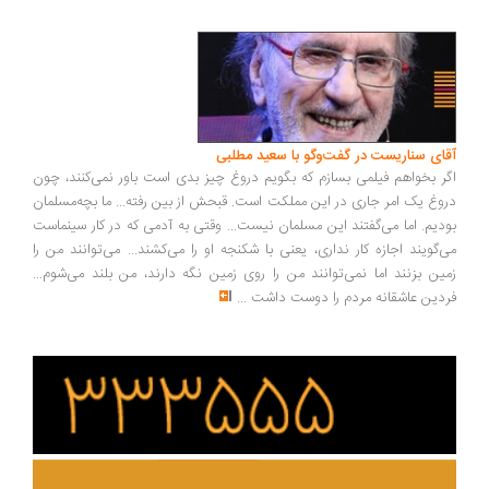
ای سناریست در گفت‌وگو با سعید مطلبی
ر بخواهم فیلمی بسازم که بگویم دروغ چیز بدی است باور نمی‌کنند، چون
وغ یک امر جاری در این مملکت است. قبحش از بین رفته... ما بچه‌مسلمان
دیم. اما می‌گفتند این مسلمان نیست... وقتی به آدمی که در کار سینماست
‌گویند اجازه کار نداری، یعنی با شکنجه او را می‌کشند... می‌توانند من را
ین بزنند اما نمی‌توانند من را روی زمین نگه دارند، من بلند می‌شوم...
دین عاشقانه مردم را دوست داشت
...