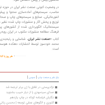
محصول بیش از پیش احساس شود.
در وضعیت کنونی صنعت نشر ایران در حوزه تولی
مناسب، سیستم‌های آماده‌سازی محتوا و پیش 
انفورماتیکی، صنایع و سیستم‌های چاپ و صحا
توزیع و پخش آثار و منشورات چاپ شده نظیر مراک
سیستماتیک الگوبرداری شده از کشورهای پیش
فرهنگ مطالعه منشورات مکتوب در ایران روبه‌ر
کتاب «
صنعت نشر ایران
، شناسایی و رتبه‌بندی
است.
.
...............
هر روز با کت
|
|
بازار نشر و صنعت چاپ
عمومی
نژادپرستی در تقابل با ژن برتر ترجمه شد
صدای سید‌مهدی را از دیار حبیب بشنوید
نگارش فیلمنامه کوتاه در چاپ یازدهم
آشوری و الگوهای عمقی توسعه | محسن رنانی