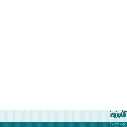
نیوز
و درج لینک،