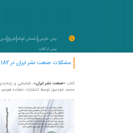
رمان خارجی
داستان کوتاه
تاریخ
دین 
پس از کتاب
مشکلات صنعت نشر ایران در 182 صفحه
کتاب «
صنعت نشر ایران
»، شناسایی و رتبه‌بند
محمد خودسوز توسط انتشارات دهکده هوسم چ