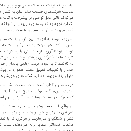
براساس تحقیقات انجام شده می‌توان بیان دا
فعالیت شرکت‌های صنعت نشر ایران به شمار می
می‌تواند تأثیر قابل توجهی بر پیشرفت و ثبات 
بگذارد توجه به قابلیت‌های بازاریابی از آنجا 
شمار می‌رود می‌تواند بسیار با اهمیت باشد.
امروزه با توجه به افزایش روز افزون رقابت میان
تحول شرکتی هر شرکت به دنبال آن است که عمل
توجه پژوهشگران علوم انسانی را به خود جل
شرکت‌ها به تأثیرگذاری بیشتر آن‌ها منجر می‌شو
در تلاشند تا با ایجاد مزیت رقابتی پایدار از ط
خود را با تغییرات تطبیق دهند. همواره در بیشت
دنبال ارتقا و بهبود عملکرد شرکت‌های خویش ه
در بخشی از کتاب آمده است: صنعت نشر مانند
جدیدی برای کسب‌وکار احتیاج دارد تا بتوان
کسب‌وکار در صنعت رسانه نه رازآلود و مبهم ا
در واقع این کسب‌وکار نوعی بازی است که با
ضربه‌ای به رقیبان خود وارد کنند و رقابت د
نشر و شکل‎گیری سازمان‌ها و مراکزی که 
صنعت خدماتی متمایز ارائه می‌دهند، سبب شد