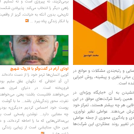
برمی‌گزیند، نه پیروزی است و نه تسلیم. ا
راهی دیگر را انتخاب می‌کند: پذیرفتن شکس
تاریخی، بدون آنکه به خیانت، گریز از واقعی
یا انکار زندگی پناه ببرد
...
اونای آرام در گفت‌وگو با فاروک شهیچ‭
سایی و رتبه‌بندی مشکلات و موانع در
گویی انسان‌ها ترمزِ خود را از دست داده‌اند 
ان» در ۳ فصل با عناوین مبانی نظری و پیشینه، روش اجرایی
آن کُدِ اخلاقی که نگهبان عقل سلیم بود،
 شده است.
فروریخته است. در دنیای امروز، همه
یدن به آن «جایگاه ویژه‌ای در
می‌خواهند فاشیست باشند؛ یعنی می‌خواهند
همین راستا شرکت‌های موفق در این
نفرت، محورِ زندگی‌شان باشد... ما با گوشت 
فایی هر چه بیشتر هستند، تمرکز خود
پوست خود احساس کردیم «دیگری» بودن
سترش می‌دهند. عواملی نظیر نوآوری،
چه معنایی دارد... نوشتن پاسخی است به
رگردی و یادگیری محوری از جمله عواملی
بی‌عدالتی‌هایی که ما را احاطه کرده‌اند، و د
ر تغییر روند عملکردی این شرکت‌ها
عین حال، ستایشی است از زیبایی زندگی و