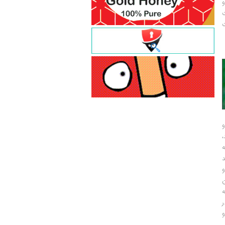
و
ت
ت
و
و
ر