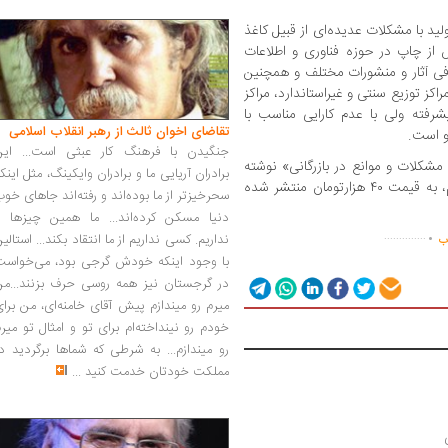
د با مشکلات عدیده‌ای از قبیل کاغذ
از چاپ در حوزه فناوری و اطلاعات
فی آثار و منشورات مختلف و همچنین
ز توزیع سنتی و غیراستاندارد، مراکز
رفته ولی با عدم کارایی مناسب با
تقاضای اخوان ثالث از رهبر انقلاب اسلامی
و است.
جنگیدن با فرهنگ کار عبثی است... این
 مشکلات و موانع در بازرگانی» نوشته
برادران آریایی ما و برادران وایکینگ، مثل اینک
محمد خودسوز توسط انتشارات دهکده هوسم، به قیمت ۴۰ هزارتومان منتشر شده
سحرخیزتر از ما بوده‌اند و رفته‌اند جاهای خو
.
دنیا مسکن کرده‌اند... ما همین چیزها را
..............
نداریم. کسی نداریم از ما انتقاد بکند... استالی
اب
با وجود اینکه خودش گرجی بود، می‌خواست
در گرجستان نیز همه روسی حرف بزنند...من
میرم رو میندازم پیش آقای خامنه‌ای، من برا
خودم رو نینداخته‌ام برای تو و امثال تو میر
رو میندازم... به شرطی که شماها برگردید د
مملکت خودتان خدمت کنید
...