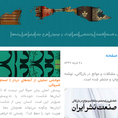
و فلسفه
اقتصاد
روانشناسی
شعر
کودک و نوجوان
طرح جلد
فیلم
طنز
ریشه‌ها
20 خرداد 1399
ی مشکلات و موانع در بازرگانی، نوشته
اپ و منتشر شده است.
خوانشی تحلیلی از آینه‌های دردار | اسحاق
شیروانی
پرسش اصلی رمان صرفاً این نیست که آیا
آرمان‌ها شکست خورده‌اند یا نه.پرسش
عمیق‌تر این است: انسان پس از شکست
آرمان‌ها چگونه می‌تواند همچنان معنا و
هویت خود را حفظ کند؟... پاسخی که ابراهی