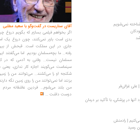
ناخته نمی‌شویم
آقای سناریست در گفت‌وگو با سعید مطلبی
اگر بخواهم فیلمی بسازم که بگویم دروغ چی
شد
بدی است باور نمی‌کنند، چون دروغ یک امر
جاری در این مملکت است. قبحش از بین
رفته... ما بچه‌مسلمان بودیم. اما می‌گفتند ای
مسلمان نیست... وقتی به آدمی که در کار
سینماست می‌گویند اجازه کار نداری، یعنی ب
شکنجه او را می‌کشند... می‌توانند من را زمی
بزنند اما نمی‌توانند من را روی زمین نگه دارند
علی غزالی‌فر
من بلند می‌شوم... فردین عاشقانه مردم را
دوست داشت
...
درباره قارچ‌های دارویی؛ خواص درمانی و کاربرد آنها در پزشکی، با تأکید بر درمان 
ی‌کنیم | رادمنش
ن رسید