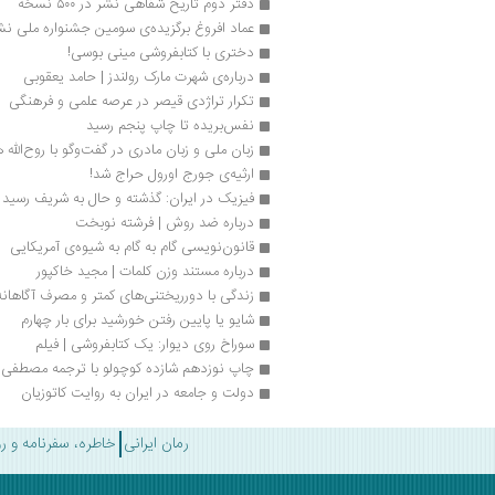
دفتر دوم تاریخ شفاهی نشر در ۵۰۰ نسخه
عماد افروغ برگزیده‌ی سومین جشنواره ملی ن
دختری با کتابفروشی مینی بوسی!
درباره‌ی شهرت مارک رولندز | حامد یعقوبی
تکرار تراژدی قیصر در عرصه علمی و فرهنگی
نفس‌بریده تا چاپ پنجم رسید
زبان ملی و زبان مادری در گفت‌وگو با روح‌الله 
ارثیه‌ی جورج اورول حراج شد!
فیزیک در ایران: گذشته و حال به شریف رسید
درباره ضد روش | فرشته نوبخت
قانون‌نویسی گام به گام به شیوه‌ی آمریکایی
درباره مستند وزن کلمات | مجید خاکپور
زندگی با دورریختنی‌های کمتر و مصرف آگاهانه‌
شایو یا پایین رفتن خورشید برای بار چهارم
سوراخ روی دیوار: یک کتابفروشی | فیلم
چاپ نوزدهم شازده کوچولو با ترجمه مصطفی
دولت و جامعه در ایران به روایت کاتوزیان
رمان ایرانی
خاطره، سفرنامه و ر