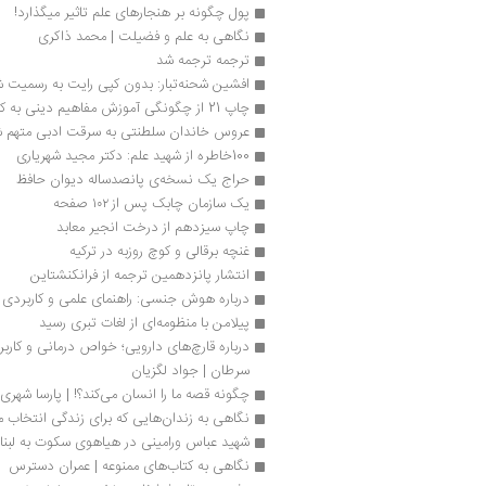
پول چگونه بر هنجارهای علم تاثیر میگذارد!
نگاهی به علم و فضیلت | محمد ذاکری
ترجمه ترجمه شد
افشین شحنه‌تبار: بدون کپی رایت به رسمیت ش
چاپ 21 از چگونگی آموزش مفاهیم دینی به کودکان
عروس خاندان سلطنتی به سرقت ادبی متهم 
100خاطره از شهید علم: دکتر مجید شهریاری
حراج یک نسخه‌‌ی پانصدساله دیوان حافظ 
یک سازمان چابک پس از ۱۰۲ صفحه
چاپ سیزدهم از درخت انجیر معابد
غنچه برقالی و کوچ روزبه در ترکیه 
انتشار پانزدهمین ترجمه از فرانکنشتاین
درباره هوش جنسی: راهنمای علمی و کاربردی | 
پیلامن با منظومه‌ای از لغات تبری رسید
سرطان | جواد لگزیان
چگونه قصه ما را انسان می‌کند؟! | پارسا شهری
نگاهی به زندان‌هایی که برای زندگی انتخاب م
شهید عباس ورامینی در هیاهوی سکوت به لبنا
نگاهی به کتاب‌های ممنوعه | عمران دسترس