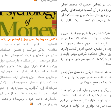
شادی‌هایش
...
شت در فضایی رقابتی که محیط اصلی
‌رود و در آن کسب مزیت‌های رقابتی
هر چه بیشتر شرکت و بهبود عملکرد آن
که عامل مهمی در کسب مزیت رقابتی به
 شرکت‌ها و در راستای توجه به تغییر و
کرد موثرتری داشته باشد و این امر
نگاهی به روان‌شناسی پول | ایما موسی‌زاده
ب کرده است. فهم مسائل مربوط به
انسان‌ها با ترس، طمع، امید، حسرت و
د. در فضای رقابتی امروز کسب‌وکارها
مقایسه زندگی می‌کنند و همین احساسات،
ریق ارتقای عملکرد شرکتی رونق یابند و
حتی در آگاه‌ترین افراد، تصمیم‌های مالی ر
ر شرکت‌ها در سرتاسر دنیا مدیران به
شکل می‌دهد. از این منظر، «روان‌شناسی پول
ستند.
بیش از آنکه درباره پول باشد، کتابی دربار
انسان معاصر و رابطه پرتنش او با مفهوم ثرو
 هر صنعت دیگری به مدل نوآورانه و
د نقطه‌ضعف‌های موجود را پر کند.
و دارایی است... اوزل به‌جای ارائه نسخه‌ها
ست و نه واضح و روشن.
مستقیم یا توصیه‌های دستوری، تجربه زندگی
سرمایه‌گذاران، کارآفرینان، میلیاردرها و حت
زیگران جدیدی وارد آن می‌شوند تا
افراد عادی را روایت می‌کند و از دل این
ر آن بسیار شدید است. تحولات صنعت
داستان‌ها روایت خود را برمی‌سازد و بحث ر
با شکستن قواعد بازار نشر به مشتریان این
به پیش می‌راند
...
ه نیاز به نوآوری در تولید و عرضه