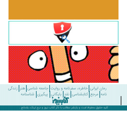
رمان ایرانی
خاطره، سفرنامه و روایت
جامعه شناسی
هنر
زندگی
نامه
مرجع
کتابشناسی
نقد
بایگانی
پیگیری
شناسنامه
کلیه حقوق محفوظ است و بازنشر مطالب با ذکر
کتاب نیوز
و درج لینک، بلامانع .