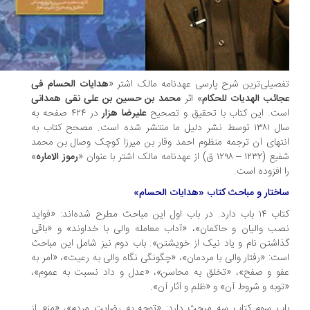
صیلی‌ترین شرح پارسی عهدنامه مالک اشتر «
هدایات الحسام فی
ائب الهدیات للحکام
» اثر
محمد بن حسین بن علی نقی همدانی
ت. این کتاب با تحقیق و تصحیح
علیرضا هزار
در ۴۲۴ صفحه به
سال ۱۳۸۱ توسط نشر دلیل ما منتشر شده است. مصحح کتاب به
تهای آن ترجمه منظوم احمد وقار بن میرزا کوچک وصال بن محمد
 – ۱۲۹۸ ق) از عهدنامه مالک اشتر با عنوان «
رموز الاماره
»
 افزوده است.
ختار و مباحث کتاب «هدایات الحسام»
کتاب ۱۴ باب دارد. در باب اول این مباحث مطرح شده‌اند: «فواید
ب والیان و حاکمان»، «آداب معامله والی با خداوند» و «باقی
اشتن نام و یاد نیک از خویشتن». باب دوم نیز شامل این مباحث
ت: «رفتار والی با مردمان»، «چگونگی نگاه والی به رعیت»، «امر به
و و صفح»، «تخلق به محاسن»، «عدل و داد نسبت به عموم»،
وبه و شروط آن» و «ظلم و آثار آن».
ب سوم کتاب سه مبحث دارد: «توجه به رضایت مردم»، «منع از