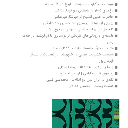
شوخی با مرگبارترین روزهای تاریخ در 96 صفحه
باغ‌های تسلا در فاصله‌ی دو کودتا بنا شد
خاطرات جمیل الشیخ از خبرنگار غیراعزامی
روایتی از روزهای پیام‌بری غلامحسین حدادزادگان
3 فصل در الهیات سیاسی وجودی در نهج‌البلاغه
فلسفه‌ی وارونگی‌های تاریخی از نوستالژی تا آرمان‌شهر در خلاف 
زمان
متفکران بزرگ فلسفه اخلاق با 328 صفحه
سیاست خشونت جمعی در خاورمیانه در گفت‌وگو با عسگر 
قهرمان‌پور
و اما پسرهای ننه‌عبدالله | پونه فضائلی
پیرامون فلسفه‌ آزادی | آریامن احمدی
نقدی بر ایران بین دو انقلاب | محمدعلی غیبی
هشت بهشت | محسن حدادی