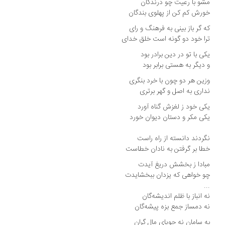
و با رعیت چو درندگان
رش کم کن از پهلوی بندگان
 گر باز بینی به فرهنگ و رای
ا خود دو گونه است خلق خدای
ی با تو در دین برادر بود
دیگر به هستی برابر بود
ین هر دو چون با خرد بنگری
اری به اصل و گهر برتری
ی خود ز لغزش گناه آورد
ی مکر و دستان دیوان خورد
ردند دانسته از راه راست
ا بر گرفتن به نادان خطاست
ادا ز بخشش دریغ آیدت
 خواهی که یزدان ببخشایدت
.
 انباز با ظلم اندیشه‌گان
 دمساز جمع بزه پیشه‌گان
 سامان نه جویای مال گران