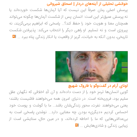
انشی تحلیلی از آینه‌های دردار | اسحاق شیروانی
سش اصلی رمان صرفاً این نیست که آیا آرمان‌ها شکست خورده‌اند یا
.پرسش عمیق‌تر این است: انسان پس از شکست آرمان‌ها چگونه می‌تواند
چنان معنا و هویت خود را حفظ کند؟... پاسخی که ابراهیم برمی‌گزیند، نه
روزی است و نه تسلیم. او راهی دیگر را انتخاب می‌کند: پذیرفتن شکست
ریخی، بدون آنکه به خیانت، گریز از واقعیت یا انکار زندگی پناه ببرد
...
ونای آرام در گفت‌وگو با فاروک شهیچ
یی انسان‌ها ترمزِ خود را از دست داده‌اند و آن کُدِ اخلاقی که نگهبان عقل
یم بود، فروریخته است. در دنیای امروز، همه می‌خواهند فاشیست باشند؛
نی می‌خواهند نفرت، محورِ زندگی‌شان باشد... ما با گوشت و پوست خود
ساس کردیم «دیگری» بودن چه معنایی دارد... نوشتن پاسخی است به
‌عدالتی‌هایی که ما را احاطه کرده‌اند، و در عین حال، ستایشی است از
بایی زندگی و شادی‌هایش
...