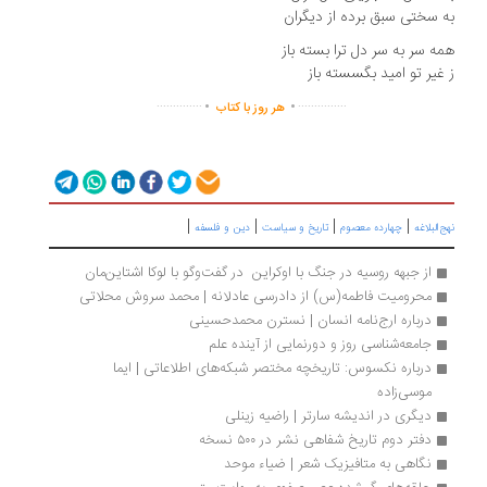
 سختی سبق برده از دیگران
ه سر به سر دل ترا بسته باز
غیر تو امید بگسسته باز
.
.
..............
...............
هر روز با کتاب
|
|
|
|
‌البلاغه
چهارده معصوم
تاریخ و سیاست
دین و فلسفه
از جبهه روسیه در جنگ با اوکراین  در گفت‌وگو با لوکا اشتاین‌مان
محرومیت فاطمه(س) از دادرسی عادلانه | محمد سروش محلاتی
درباره ارج‌نامه انسان | نسترن محمدحسینی
جامعه‌شناسی روز و دورنمایی از آینده علم
درباره نکسوس: تاریخچه مختصر شبکه‌های اطلاعاتی | ایما 
موسی‌زاده
دیگری در اندیشه سارتر | راضیه زینلی
دفتر دوم تاریخ شفاهی نشر در ۵۰۰ نسخه
نگاهی به متافیزیک شعر | ضیاء موحد