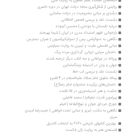
حلقه‌های گمشده عصر صفوی به روایت متی
روایتی از شکل‌گیری محله دولت تهران در دوره ناصری
درآمدی بر مبانی مشروعیت در دولت ساسانی
نشست نقد و بررسی قصص الخاقانی
درباره تابستان با مونتنی | محسن آزموده
بازخوانی ظهور استبداد مدرن در ایران | شیما بهره‌مند
نگاهی به دموکراسی پس از دموکراتیزاسیون | عمران دسترس
مبانی فلسفی علیت و تبیین به روایت سیلوس
 داستان سرایی ایرانی: گردآوری مرده ریگ 
پروانه در چراغانی و سه کتاب دیگر ترجمه شدند
جهان و زبان در اندیشه ویتگنشتاین
نشست نقد و بررسی لب خط
رساله حقوق امام سجّاد علیه‌السلام در 4 قلمرو
 داستان‌های برگزیده جشنواره امام رضا(ع) 
حکمت و هنر اندیشه‌ورزی در 15 قاعده
پیرامون قدرت جغرافیا | محمد فاضلی
جورج جرداق جوان و نهج‌البلاغه | فیلم
نگاهی به مکتب تبریز و مبانی تجددخواهی | حمیدرضا امیدی 
سرور
 بهترین کتابهای تاریخی 2020 به انتخاب کاندیل
فلسفه‌ی هنر به روایت ژان لاکست