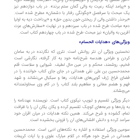
مور متعلق به نزدیکان و خویشاوندان والی»، «ملازمت پیوسته حق»
«پیامد اینکه رعیت به والی گمان ستم برند». در باب دوازدهم نیز
 مبحث با سرفصل «چگونگی رفتار با دشمنان» مطرح شده است.
رحذر داشتن والی از ریختن خون بدون حق» و «پرداخت دیه به اولیا
» مباحث طرح شده در باب سیزدهم و در نهایت «سفارش‌های عزت
رین به والیان» نیز مبحث طرح شده در باب چهاردهم کتاب است.
ژگی‌های «هدایات الحسام»
ستین ویژگی آن نثر روانش است. نثری که نگارنده در به سامان
دن و طراحی هندسه شرح‌نامه خود به کار گرفته، نگارشی است
یم، روشمند، محکم و در عین حال لطیف. شیوایی و سلاست قلم
مدحسین بن علی نقی همدانی در جای جای کتاب خواننده را در
ای فراخ ژرف گویی‌های هدایات، رها و سبکبال می‌نشاند و شهد
م و هضم معانی و مفاهیم بلند کتاب را در کام وی سخاوتمندانه
‌چشاند.
گر ویژگی تقسیم و تبویبِ نیکوی کتاب است. نویسنده عهدنامه را
 پاره‌ها و جرعه‌های کوچک تقسیم کرده و یکان یکان آن را با ظرافت
ام، گشوده و شرح می‌کند. همین نکته هدایات در میان اقران خود
آمد کرده و دانش افشانی‌های آن را فزونی بخشیده است.
مین ویژگی استفاده و اشاره به نکته‌های ادبی است. محمدحسین
دانی در شرح خود هرگاه در کلام مبارک علوی و یا آیات کریمات