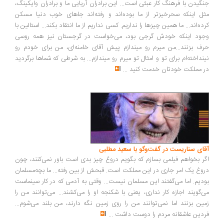
گیدن با فرهنگ کار عبثی است... این برادران آریایی ما و برادران وایکینگ،
ل اینکه سحرخیزتر از ما بوده‌اند و رفته‌اند جاهای خوب دنیا مسکن
ده‌اند... ما همین چیزها را نداریم. کسی نداریم از ما انتقاد بکند... استالین با
ود اینکه خودش گرجی بود، می‌خواست در گرجستان نیز همه روسی
ف بزنند...من میرم رو میندازم پیش آقای خامنه‌ای، من برای خودم رو
نداخته‌ام برای تو و امثال تو میرم رو میندازم... به شرطی که شماها برگردید
 مملکت خودتان خدمت کنید
...
ای سناریست در گفت‌وگو با سعید مطلبی
ر بخواهم فیلمی بسازم که بگویم دروغ چیز بدی است باور نمی‌کنند، چون
وغ یک امر جاری در این مملکت است. قبحش از بین رفته... ما بچه‌مسلمان
دیم. اما می‌گفتند این مسلمان نیست... وقتی به آدمی که در کار سینماست
‌گویند اجازه کار نداری، یعنی با شکنجه او را می‌کشند... می‌توانند من را
ین بزنند اما نمی‌توانند من را روی زمین نگه دارند، من بلند می‌شوم...
دین عاشقانه مردم را دوست داشت
...