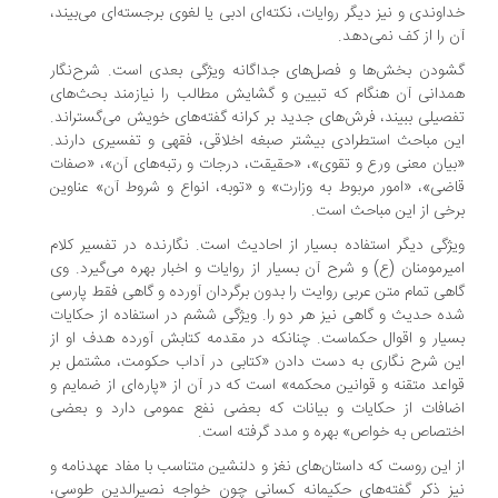
اوندی و نیز دیگر روایات، نکته‌ای ادبی یا لغوی برجسته‌ای می‌بیند،
 را از کف نمی‌دهد.
ودن بخش‌ها و فصل‌های جداگانه ویژگی بعدی است. شرح‌نگار
دانی آن هنگام که تبیین و گشایش مطالب را نیازمند بحث‌های
صیلی ببیند، فرش‌های جدید بر کرانه گفته‌های خویش می‌گستراند.
ن مباحث استطرادی بیشتر صبغه اخلاقی، فقهی و تفسیری دارند.
یان معنی ورع و تقوی»، «حقیقت، درجات و رتبه‌های آن»، «صفات
ضی»، «امور مربوط به وزارت» و «توبه، انواع و شروط آن» عناوین
خی از این مباحث است.
ژگی دیگر استفاده بسیار از احادیث است. نگارنده در تفسیر کلام
یرمومنان (ع) و شرح آن بسیار از روایات و اخبار بهره می‌گیرد. وی
هی تمام متن عربی روایت را بدون برگردان آورده و گاهی فقط پارسی
ه حدیث و گاهی نیز هر دو را. ویژگی ششم در استفاده از حکایات
یار و اقوال حکماست. چنانکه در مقدمه کتابش آورده هدف او از
ن شرح نگاری به دست دادن «کتابی در آداب حکومت، مشتمل بر
اعد متقنه و قوانین محکمه» است که در آن از «پاره‌ای از ضمایم و
افات از حکایات و بیانات که بعضی نفع عمومی دارد و بعضی
تصاص به خواص» بهره و مدد گرفته است.
 این روست که داستان‌های نغز و دلنشین متناسب با مفاد عهدنامه و
ز ذکر گفته‌های حکیمانه کسانی چون خواجه نصیرالدین طوسی،