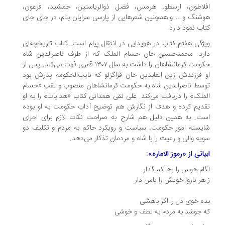
فلاطون، ارسطو، هرمس، فضل ذوالریاستین، جمشید، فرعون،
شنگ و… و همچنین شعرهایی از پارسی سرایان بنام، در جای جای
اب نمود دارد.
ژگی هفتم کتاب در هویدایی در انتقال پیام است. کتاب تاریخچه‌ای
ارد. محمدحسین خان حسام الملک که از طرف ناصرالدین شاه
حکومت کرمانشاهان را داشت به سال ۱۳۰۷ قمری فوت می‌کند. پس از
 فرزندش زین العابدین خان قراگزلو که نایب‌الحکومه پدرش بود
سط ناصرالدین شاه به حکومت کرمانشاهان منصوب و لقب «حسام
ملک» را دریافت می‌کند. علی نقی همدانی کتاب «هدایات» را به او
دیم کرده و هدف از نگارش هم توضیح آداب حکومت به او بوده
ت. به همین دلیل هم شارح به صراحت نکات لازم برای اجرای
یسته امور حکومت، سیاست و رویکرد حاکم به مردم و تکلیف دو
یه والی و رعیت را با شاه و مردمان تذکار می‌دهد.
یاتی از «رموز الاماره»:
ام هوس را رها کم گذار
هر ناروا خویش را پاس دار
ه خوی دل را اگر باهشی
 جوشد به مردم به لطف و خوشی