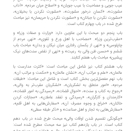
ب جویی و مصاحبت با عیب جویان» و «اصلاح میان مردم». «آداب
شورت»، «کسانِ درخور مشورت»، «مشورت نکردن با بخیلان»،
شورت نکردن با جبانان» و «مشورت نکردن با حریصان» نیز مباحث
ح شده در باب چهارم کتاب است.
ب پنجم دو مبحث با این عناوین دارد: «وزارت و صفات وزرا» و
قرب‌ترین وزرا». «مصاحب با اهل ورع و تقوی»، «نهی مردم از
پلوسی» و «نهی از یکسان رفتاری میان نیکان و بدان» مباحث باب
شم و «حسن ظن والی به رعیت» و «نهی از نقض سنت‌های نیک
شین» مباحث باب هفتم کتابند.
اب هشتم کتاب نیز شامل این مباحث است: «کثرت مدارست با
لمان»، «علم و مراتب آن»، «نشان عالمان» و «حکمت و مراتب آن».
ب نهم مفصل‌ترین بخش کتاب است و شامل این مباحث: «طبقات
دم»، «امور متعلق به لشکریان»، «لشکریان مقرب‌تر به والی»،
جوع به کتاب و سنت»، «احوال قضات»، «رسیدگی به امور قضات»،
ارمندان و کارگران»، «رسیدگی و تفقد عاملان»، «مجازات کردن
ئنان»، «خراج و وجوه مصرف آن»، «سفارش‌هایی به اهل قلم»،
فارش‌هایی به تجار و اهل صناعت» و «ذکر طبقه سفلی».
چگونگی تقسیم شدن اوقات والی» مبحث طرح شده در باب دهم
اب است. در باب یازدهم کتاب نیز سه مبحث مطرح شده است: