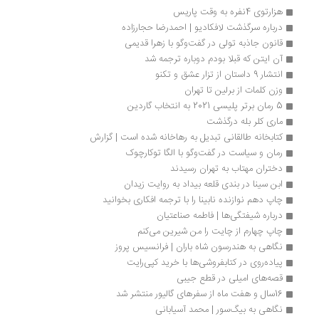
هزارتوی 4نفره به وقت پاریس
درباره سرگذشت لافکادیو | احمدرضا حجارزاده
قانون جاذبه تولی در گفت‌وگو با زهرا قدیمی
آن ایتن که قبلا بودم دوباره ترجمه شد
انتشار 9 داستان از تزار عشق و تکنو
وزن کلمات از برلین تا تهران
5 رمان برتر پلیسی 2021 به انتخاب گاردین
ماری کلر بله درگذشت
کتابخانه طالقانی تبدیل به رهاخانه شده است | گزارش
رمان و سیاست در گفت‌وگو با الگا توکارچوک
دختران مهتاب به تهران رسیدند
ابن سینا در بندی قلعه بیداد به روایت زیدان
چاپ دهم نوازنده نابینا را با ترجمه افکاری بخوانید
درباره شیفتگی‌ها | فاطمه صناعتیان
چاپ چهارم از چایت را من شیرین می‌کنم
نگاهی به هندرسون شاه باران | فرانسیس پروز
پیاده‌روی در کتابفروشی‌ها با خرید کپی‌رایت
قصه‌های امیلی در قطع جیبی
16سال و هفت‌ ماه از سفرهای گالیور منتشر شد
نگاهی به بیگ­‌سور | محمد آسیابانی