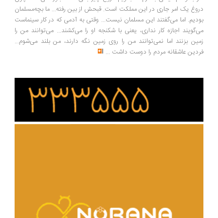
دروغ یک امر جاری در این مملکت است. قبحش از بین رفته... ما بچه‌مسلمان
بودیم. اما می‌گفتند این مسلمان نیست... وقتی به آدمی که در کار سینماست
می‌گویند اجازه کار نداری، یعنی با شکنجه او را می‌کشند... می‌توانند من را
زمین بزنند اما نمی‌توانند من را روی زمین نگه دارند، من بلند می‌شوم...
فردین عاشقانه مردم را دوست داشت
...