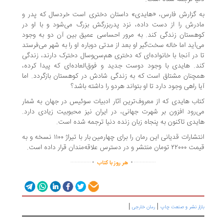
به گزارش فارس، «هایدی» داستان دختری‌ است خردسال که پدر و
مادرش را از دست داده‌، نزد پدربزرگش بزرگ می‌شود و با او در
کوهستان زندگی کند. به مرور احساسی عمیق بین آن دو به وجود
می‌آید اما خاله‌ سخت‌گیر او بعد از مدتی دوباره او را به شهر می‌فرستد
تا در آنجا با خانواده‌ای که دختری هم‌سن‌و‌سال دخترک دارند، زندگی
کند. هایدی با وجود دوست جدید و فوق‌العاده‌ای که پیدا کرده،
همچنان مشتاق است که به زندگی شادش در کوهستان بازگردد. اما
آیا راهی وجود دارد تا او بتواند هردو را داشته باشد؟
کتاب‌ هایدی که از معروف‌ترین آثار ادبیات سوئیس در جهان به شمار
می‌رود‌ افزون بر شهرت جهانی‌، در ایران نیز محبوبیت زیادی دارد.
هایدی تاکنون به پنجاه زبان زنده‌ دنیا ترجمه شده‌ است.
انتشارات قدیانی این رمان را برای چهارمین بار با تیراژ ۱۱۰۰ نسخه و به
قیمت ۲۲۰۰۰ تومان منتشر و در دسترس علاقه‌مندان قرار داده است.
.
.
..............
...............
هر روز با کتاب
|
|
بازار نشر و صنعت چاپ
رمان خارجی