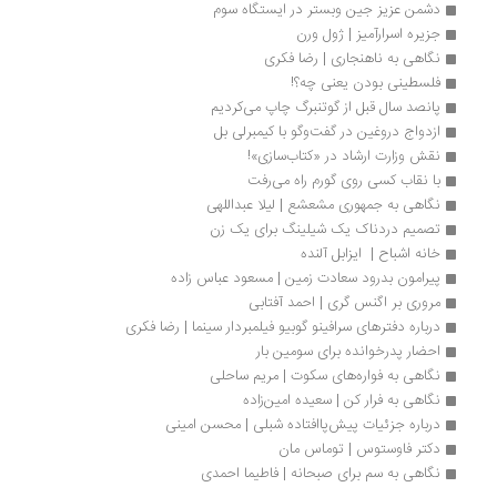
دشمن عزیز جین وبستر در ایستگاه سوم
جزیره اسرارآمیز | ژول ورن
نگاهی به ناهنجاری | رضا فکری
فلسطینی بودن یعنی چه؟!
پانصد سال قبل از گوتنبرگ چاپ می‌کردیم
ازدواج دروغین در گفت‌وگو با کیمبرلی بل
نقش وزارت ارشاد در «کتاب‌سازی»!
با نقاب کسی روی گورم راه می‌رفت 
نگاهی به جمهوری مشعشع | لیلا عبداللهی
تصمیم دردناک یک‌ شیلینگ برای یک زن
خانه اشباح |  ایزابل آلنده
پیرامون بدرود سعادت زمین | مسعود عباس زاده
مروری بر اگنس گری | احمد آفتابی
درباره دفترهای سرافینو گوبیو فیلمبردار سینما | رضا فکری
احضار پدرخوانده برای سومین بار
نگاهی به فواره‌های سکوت | مریم ساحلی
نگاهی به فرار کن | سعیده امین‌زاده
درباره جزئیات پیش‌پاافتاده شبلی | محسن امینی
دکتر فاوستوس | توماس مان
نگاهی به سم برای صبحانه | فاطیما احمدی