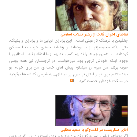
تقاضای اخوان ثالث از رهبر انقلاب اسلامی
جنگیدن با فرهنگ کار عبثی است... این برادران آریایی ما و برادران وایکینگ،
مثل اینکه سحرخیزتر از ما بوده‌اند و رفته‌اند جاهای خوب دنیا مسکن
کرده‌اند... ما همین چیزها را نداریم. کسی نداریم از ما انتقاد بکند... استالین با
وجود اینکه خودش گرجی بود، می‌خواست در گرجستان نیز همه روسی
حرف بزنند...من میرم رو میندازم پیش آقای خامنه‌ای، من برای خودم رو
نینداخته‌ام برای تو و امثال تو میرم رو میندازم... به شرطی که شماها برگردید
در مملکت خودتان خدمت کنید
...
آقای سناریست در گفت‌وگو با سعید مطلبی
اگر بخواهم فیلمی بسازم که بگویم دروغ چیز بدی است باور نمی‌کنند، چون