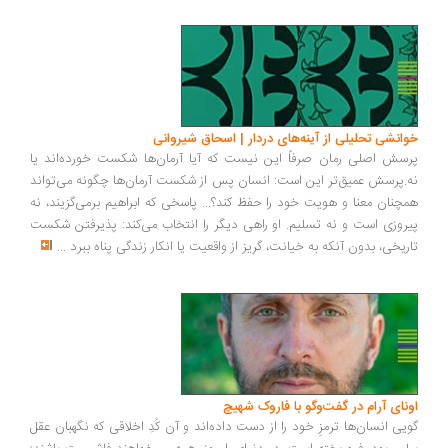
خوانشی تحلیلی از آینه‌های دردار | اسحاق شیروانی
پرسش اصلی رمان صرفاً این نیست که آیا آرمان‌ها شکست خورده‌اند یا
نه.پرسش عمیق‌تر این است: انسان پس از شکست آرمان‌ها چگونه می‌تواند
همچنان معنا و هویت خود را حفظ کند؟... پاسخی که ابراهیم برمی‌گزیند، نه
پیروزی است و نه تسلیم. او راهی دیگر را انتخاب می‌کند: پذیرفتن شکست
تاریخی، بدون آنکه به خیانت، گریز از واقعیت یا انکار زندگی پناه ببرد
...
اونای آرام در گفت‌وگو با فاروک شهیچ‭
گویی انسان‌ها ترمزِ خود را از دست داده‌اند و آن کُدِ اخلاقی که نگهبان عقل