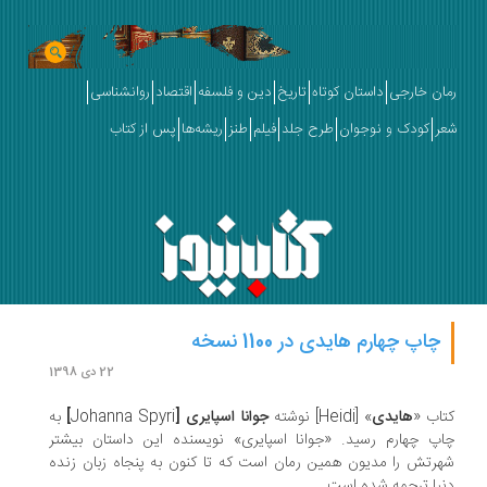
رمان خارجی
داستان کوتاه
تاریخ
دین و فلسفه
اقتصاد
روانشناسی
شعر
کودک و نوجوان
طرح جلد
فیلم
طنز
ریشه‌ها
پس از کتاب
چاپ چهارم هایدی در 1100 نسخه
22 دی 1398
کتاب «
هایدی
» [Heidi] نوشته‌
جوانا اسپایری [
Johanna Spyri
]
به
چاپ چهارم رسید. «جوانا اسپایری» نویسنده‌ این داستان بیشتر
شهرتش را مدیون همین رمان است‌ که تا کنون به پنجاه زبان زنده‌
دنیا ترجمه شده‌ است.