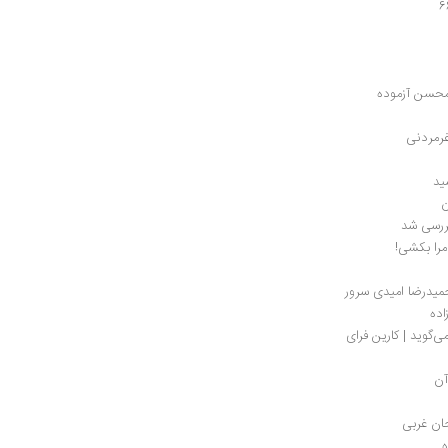
 محسن آزموده
غرمردنی
ید
ررسی شد
‌ | حمیدرضا امیدی سرور
ده
‌گوید | کارین فرای
آن
حان غربی
ه