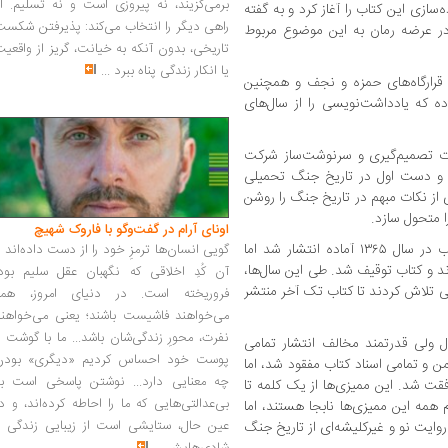
برمی‌گزیند، نه پیروزی است و نه تسلیم. ا
کوت خبری آماده‌سازی این کتاب را آغاز کرد و به گفته
راهی دیگر را انتخاب می‌کند: پذیرفتن شکس
 در عرضه رمان به این موضوع مربوط
تاریخی، بدون آنکه به خیانت، گریز از واقعی
یا انکار زندگی پناه ببرد
...
 قرارگاه‌های حمزه و نجف و همچنین
حمیلی بوده که یادداشت‌نویسی را از سال‌های
 بسیاری از جلسات تصمیم‌گیری و سرنوشت‌ساز شرکت
کر و دست اول در تاریخ جنگ تحمیلی
از نکات مبهم در تاریخ جنگ را روشن
 متحول سازد.
اونای آرام در گفت‌وگو با فاروک شهیچ‭
دهقان درباره این کتاب به مهر گفت: این کتاب در سال ۱۳۶۵ آماده انتشار شد اما
گویی انسان‌ها ترمزِ خود را از دست داده‌اند 
ند و کتاب توقیف شد. طی این سال‌ها،
آن کُدِ اخلاقی که نگهبان عقل سلیم بود،
ی تلاش کردند تا کتاب تک آخر منتشر
فروریخته است. در دنیای امروز، همه
می‌خواهند فاشیست باشند؛ یعنی می‌خواهند
نفرت، محورِ زندگی‌شان باشد... ما با گوشت 
ول ولی قدرتمند مخالف انتشار تمامی
پوست خود احساس کردیم «دیگری» بودن
ن و تمامی اسناد کتاب مفقود شد، اما
چه معنایی دارد... نوشتن پاسخی است به
کتاب موافقت شد. این ممیزی‌ها از یک کلمه تا
بی‌عدالتی‌هایی که ما را احاطه کرده‌اند، و د
 همه این ممیزی‌ها نابجا هستند، اما
عین حال، ستایشی است از زیبایی زندگی و
وایت نو و غیرکلیشه‌ای از تاریخ جنگ