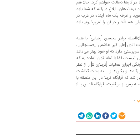
 در کارها دخالت خواهم کرد. حالا هم
رماندهان، ابلاغ می‌کنم که شما باید
وید و ظرف یک ماه آینده در غرب در
ی هم تأخیر در آن را نمی‌پذیرم. باید
لافاصله برادر محسن [رضایی] با همه
 آقای [علی‌اکبر] هاشمی [رفسنجانی]،
رپرستی دارد که او خود بهتر می‌داند
 نیست، لذا با تمام توان آماده‌ایم که
رضایت او و خدا را جلب کنیم. سپس بحث چگونگی اجرای عملیات [کربلای ۵] را از نظر
ارگاه‌ها و یگان‌ها و… به بحث گذاشت
 مقرر شد که قرارگاه کربلا در این منطقه با
۸ یگان به عنوان موج اول وارد عمل شود و بلافاصله پس از موفقیت، قرارگاه قدس با ۶
.
..............
اب