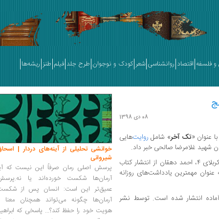
و فلسفه
اقتصاد
روانشناسی
شعر
کودک و نوجوان
طرح جلد
فیلم
طنز
ریشه‌ها
نج
08 دی 1398
با عنوان «
تک آخر
» شامل
روایت‌
هایی
زبان شهید غلامرضا صالحی خبر داد.
خوانشی تحلیلی از آینه‌های دردار | اسحاق
شیروانی
، همزمان با ایام سالگرد عملیات کربلای ۴، احمد دهقان از انتشار کتاب
پرسش اصلی رمان صرفاً این نیست که آیا
عنوان مهمترین یادداشت‌های روزانه
آرمان‌ها شکست خورده‌اند یا نه.پرسش
عمیق‌تر این است: انسان پس از شکست
وان تک آخر در ۲۰۰۰ صفحه آماده انتشار شده است. توسط نشر
آرمان‌ها چگونه می‌تواند همچنان معنا و
هویت خود را حفظ کند؟... پاسخی که ابراهی