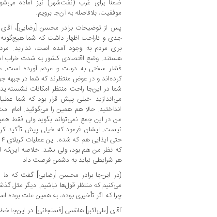
ضمناً برای غرب (نفت‌شهر) نیز آماده می‌ش
موفقیت، بلافاصله به آن‌جا برویم.
پس از توضیحات برادر محسن [رضایی]، آقای [ع
جدی و ناراحت اظهار داشت که شما هیچ‌گونه 
برای مردم به وجود آمده است، ندارید. م
هستند. وضع اقتصادی کشور به شدت خراب است.
فشار سختی به دولت و مردم آورده است. هم
کرده‌اند و در عوض منتظرند که شما در جبهه جوا
شما در این‌جا راحت منتظر امکانات نشسته‌اید و
می‌اندازید. خیلی پیش قرار بود که شما عملیا
انداختید. حالا هم همین را می‌گوئید. امام امت
من در این جمع نمی‌توانم بگویم ولی فقط همین
نیست. ایشان فرمود که خیلی پیش تأکید کر
حت
که نظر من هم بود، ولی نشد. خلاصه این‌که ا
هر شرایطی نباید به دشمن فرصت داد.
(در این‌جا برادر محسن [رضایی] گفت که م
می‌کنیم که منتظر قول‌ها نباشیم. دیگر مثل گذش
چرا که اگر تأخیری بوده، به همین علت بوده اس
آقای [علی‌اکبر] هاشمی [فسنجانی] در این‌جا خط