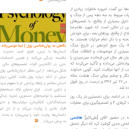
شادی‌هایش
...
ها نیز گفت: امروزه خاطرات زیادی از
طرات مربوط به سه دهه پس از جنگ و
دلیل بسیاری از وقایع، با تفسیرهای
ین در حالی است که شهید غلامرضا
اع از وقایع روزهای بعد، برای خودش
نه و با ذکر تمام جزئیات هستند. به
خصوص یادداشت‌های سال‌های ۱۳۶۵ تا ۱۳۶۷ یک منبع کم‌نظیر در تاریخ جنگ
نگاهی به روان‌شناسی پول | ایما موسی‌زاده
سیاری از موضوعات و اتفاقات جنگ
انسان‌ها با ترس، طمع، امید، حسرت و
ان هر سال، این فرمانده سررسیدی را
مقایسه زندگی می‌کنند و همین احساسات،
اده‌اش می‌داده و تأکید می‌کرده که
حتی در آگاه‌ترین افراد، تصمیم‌های مالی ر
 از آنها مراقبت کنید. گویی خداوند
شکل می‌دهد. از این منظر، «روان‌شناسی پول
ریخ‌نگار و چشم بینای جنگ هشت ساله
بیش از آنکه درباره پول باشد، کتابی دربار
باشد، زیرا او در ۲۲ تیر ۱۳۶۷ به شهادت رسید و در ۲۷ تیر ۱۳۶۷ و درست در روز قبول
انسان معاصر و رابطه پرتنش او با مفهوم ثرو
و دارایی است... اوزل به‌جای ارائه نسخه‌ها
مستقیم یا توصیه‌های دستوری، تجربه زندگی
. در ادامه، برای نخستین بار یک روز
سرمایه‌گذاران، کارآفرینان، میلیاردرها و حت
از یادداشت‌های این شهید درباره بررسی عملیات کربلای ۴ و تصمیم‌گیری برای عملیات
افراد عادی را روایت می‌کند و از دل این
داستان‌ها روایت خود را برمی‌سازد و بحث ر
هاشمی
به پیش می‌راند
...
ا لحنی جدی گوشزد کرد که دیگر تحمل