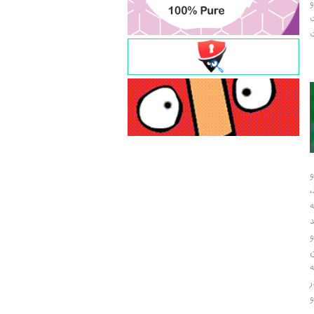
و
ت
ت
و
و
ر