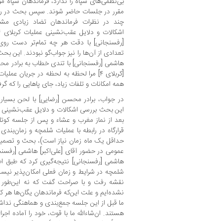
بی‌نظمی‌های سپاه را ندارد، فرماندهان سپاه 
مقرر در جلسات حاضر شوند. سپس بحث در رابط
چند در نظرات فرماندهان تضاد زیادی مشا
[رفسنجانی] با دقت هر چه تمام‌تر دست روی
تعدادی از آن‌ها را نیز جواب‌گو نبودند. این بحث
هاشمی [رفسنجانی] با تندی خطاب به برادر م
[کربلای ۴] مرا لحظه به لحظه در جریان ع
همه امکانات و تلفات زیاد، جای پاهایی را که گر
در جواب، برادر محسن [رضایی] با لحن بسیار ه
بعد از نماز مغرب و عشاء و پس از جلسه کوتا
قرارگاه در رابطه با عملیات شلمچه و زمان‌بندی
حداقل یک ماه زمان نیاز است)، بحث و تصمیم‌
عمومی در حضور آقای [علی‌اکبر] هاشمی [رفسنجانی
هاشمی [رفسنجانی] نتیجه‌گیری کرد که طبق اطل
شلمچه در شرایط و زمان فعلی امکان‌پذیر نیست
نقشه رفت و با صراحت گفت که نه این‌طور نی
نشده‌ایم و علت این‌که فرماندهان یگان‌ها هر ک
ما قبل از این جلسه جمع‌بندی و هماهنگی نداشته‌
هستند. ان‌شاءالله ما با قوت، خود را آماده اج