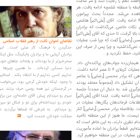
موظفند نظم را رعایت کنند و سر ساعت
ه با منطقه شلمچه ادامه یافت، هر
هده می‌شد. مجدداً بحث پیرامون
اشکالات و دلایل عقب‌نشینی عملیات کربلای ۴ ادامه یافت. آقای [علی‌اکبر] هاشمی
 نکات خاصی می‌گذاشت که برادران
 بالا گرفت، تا حدی که آقای [علی‌اکبر]
حسن [رضایی] گفت که چرا شب عملیات
تقاضای اخوان ثالث از رهبر انقلاب اسلامی
ملیات نمی‌گذاشتید و چرا پس از صرف این
جنگیدن با فرهنگ کار عبثی است... این
فتید، حفظ نکردید و...
برادران آریایی ما و برادران وایکینگ، مثل اینک
سحرخیزتر از ما بوده‌اند و رفته‌اند جاهای خو
یجان‌زده جواب‌های پراکنده‌ای داد.
دنیا مسکن کرده‌اند... ما همین چیزها را
این بحث بررسی اشکالات و دلایل عقب‌نشینی عملیات کربلای ۴ تا عصر ادامه داشت.
نداریم. کسی نداریم از ما انتقاد بکند... استالی
هی که برادر محسن [رضایی] با عناصر
با وجود اینکه خودش گرجی بود، می‌خواست
 آن تشکیل داد (مجموعاً معتقد بودند
در گرجستان نیز همه روسی حرف بزنند...من
گیری شد. به دنبال آن مجدداً جلسه
] ادامه یافت. ابتدا آقای [علی‌اکبر]
میرم رو میندازم پیش آقای خامنه‌ای، من برا
اعات فرماندهان یگان‌ها، عملیات در
خودم رو نینداخته‌ام برای تو و امثال تو میر
. بلافاصله برادر محسن [رضایی] کنار
رو میندازم... به شرطی که شماها برگردید د
ست، ما هنوز از این منطقه ناامید
مملکت خودتان خدمت کنید
...
دام نظری دارند، به این خاطر است که
ایم. قطعاً برادران ما آماده مأموریت
رای عملیات در این منطقه خواهیم کرد.