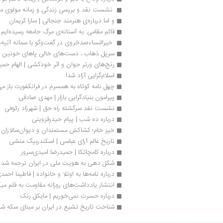
 نشست نقد و بررسی زندگی و زمانه مولوی 
و اما درباره‌‌ی هنرمند جنجالی | سارا کریمان
قائم مقامی: به آستانه‌ی مرگ جامعه رسیده‌ایم
 خیرالنساءصدخروی در گفت‌وگو با سمانه آتیه
سرپل ذهاب ، دست‌های خالی پاهای خونین
رنج‌های ورتر جوان و اثر خودکشی | الهام حمی
اسلام‌گرایی آزاد شد!
چهل نامه کوتاه به همسرم در فرانکفورت باز م
پیرامون بنیادگرایی بازار | مهدی صادقی
نشست نقد سرگشته راه حق | شهرزاد رئوفی
درباره ده شب | پیام حیدرقزوینی
خیز خام؛ کشاکش مستمندان و دیوان‌سالاران د
تاریخ عالم آرای عباسی | اسکندربیگ منشی
درباره کامچاتکا | حمیدرضا امیدی‌سرور
شکل دهی به هویت ملی در ایران ترجمه شد
درباره نامه‌ها به اوتلا و خانواده | فاطیما احمد
انتشار یادداشت‌های روزانه مقاومت به قلم 
درباره حسرت نمی‌خوریم | مایکل رنک
شناخت تاریخ تشیع در ایران بر مبنای سکه ش