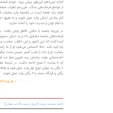
اجازه نمی‌دهم این‌طور پیش برود. خودم شخصاً
از موضع فرماندهی جنگ، علی‌رغم نظرات متضاد ف
ظرف یک هفته آینده در شلمچه وارد عملیات ش
کنار برادران ارتش وارد عمل شوید و به هیچ دلیل
با تمام توان و جدیت خود را آماده سازید.
در این‌جا جلسه با حالتی قاطع پایان یافت. ب
فرماندهان جلسه تشکیل داد و به دنبال دستورات
ابتدا گفت که این کشور و این انقلاب صاحب و س
چه باید بکند. حالا احساس می‌شود او از ما راضی
آماده‌سازی عقبه، سازمان رزم، تعیین خط حد قر
که تا ساعت ۲ صبح ادامه داشت. در نتیجه
یگان و قرارگاه نجف با ۹ یگان وارد عمل شوند.
.
...............
هر روز با کت
|
|
|
خاطره، سفرنامه‌ و روایت
تاریخ و سیاست
احمد دهقان