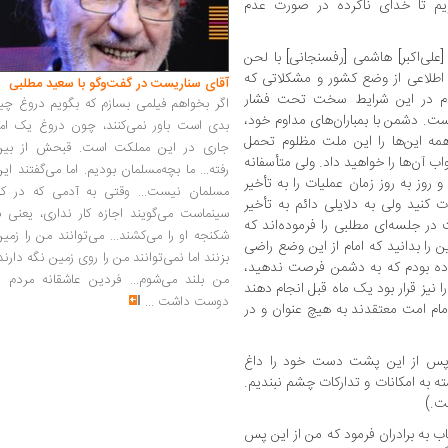
ویم تا خدای ناکرده در صورت عدم
لی‌اکبر] هاشمی [رفسنجانی] با لحن
اطلاعی از وضع کشور و مشکلاتی که
آقای سناریست در گفت‌وگو با سعید مطلبی
ردم در این شرایط سخت تحت فشار
اگر بخواهم فیلمی بسازم که بگویم دروغ چی
 دشمن با بمباران‌های مداوم خود،
بدی است باور نمی‌کنند، چون دروغ یک امر
ه این‌ها را این ملت مظلوم تحمل
جاری در این مملکت است. قبحش از بین
ب آن‌ها را خواهید داد. ولی متأسفانه
رفته... ما بچه‌مسلمان بودیم. اما می‌گفتند ای
 روز به روز زمان عملیات را به تأخیر
مسلمان نیست... وقتی به آدمی که در کار
ت کنید ولی به دلایلی دائم به تأخیر
سینماست می‌گویند اجازه کار نداری، یعنی ب
 در جلسه‌ای مطلبی را فرموده‌اند که
شکنجه او را می‌کشند... می‌توانند من را زمی
 را بدانید که امام از این وضع راضی
بزنند اما نمی‌توانند من را روی زمین نگه دارند
ده بودم که به دشمن فرصت ندهید،
من بلند می‌شوم... فردین عاشقانه مردم را
ی ایذایی هم که شده. این عملیات کربلای ۴ را نیز قرار بود یک ماه قبل انجام دهند
دوست داشت
...
مام امت معتقدند به هیچ عنوان و در
ا پس از این پشت دست خود را داغ
ته به امکانات و تدارکات چشم نبندیم.
ت.)
اب به برادران فرمود که من از این پس