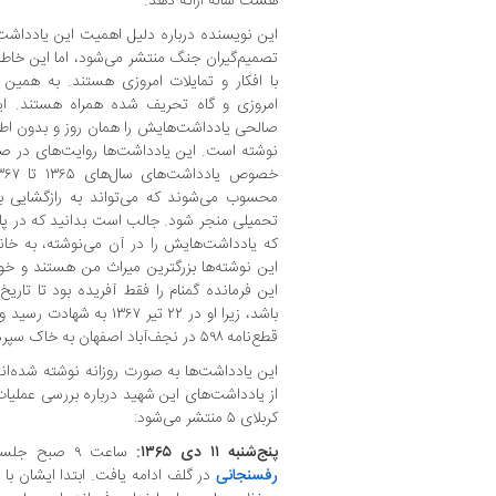
هشت ساله ارائه دهد.
این نویسنده درباره دلیل اهمیت این یادداشت‌
تصمیم‌گیران جنگ منتشر می‌شود، اما این خا
با افکار و تمایلات امروزی هستند. به همین 
امروزی و گاه تحریف شده همراه هستند. ا
صالحی یادداشت‌هایش را همان روز و بدون اطل
نوشته است. این یادداشت‌ها روایت‌های در صح
محسوب می‌شوند که می‌تواند به رازگشایی ب
تحمیلی منجر شود. جالب است بدانید که در پای
که یادداشت‌هایش را در آن می‌نوشته، به خانو
این نوشته‌ها بزرگترین میراث من هستند و خوب
این فرمانده گمنام را فقط آفریده بود تا تا
قطع‌نامه ۵۹۸ در نجف‌آباد اصفهان به خاک سپرده شد.
این یادداشت‌ها به صورت روزانه نوشته شده‌اند
کربلای ۵ منتشر می‌شود:
پنج‌شنبه ۱۱ دی ۱۳۶۵:
ساعت ۹ صبح جلسه در حضور آقای [علی‌اکبر]
رفسنجانی
در گلف ادامه یافت. ابتدا ایشان ب