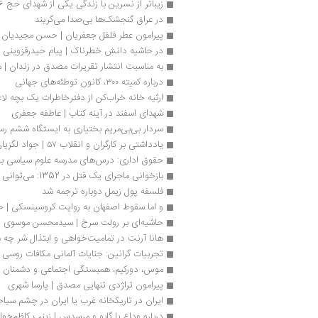
زیباتر از نسرین با زندگی یکی از شهدای حج 66
در عراق گنجشک‌ها بی‌صدا می‌گریند
پیرامون عطر فلفل جعفریان | حسن مجیدیان
در حاشیه دانش خطرناک | پیام حیدرقزوینی
به مناسبت انتشار تقریرات مصدق در زندان |
درباره کمیته ٣٠٠، کانون توطئه‌های جهانی
ارثیه خانه خراب‌کن از دفترخاطرات یک بچه لا
شهدای اسفند در آینه کتاب | عاطفه جعفری
سردار بی‌بی‌مریم بختیاری به ایستگاه ششم رس
یادداشتی بر کارگران و انقلاب ۵۷ | جواد لگزیان
حقوق اداری: درس‌های مدرسه علوم سیاسی ب
بازخوانی ماجرای یک قتل در 1352: می‌توانی مرا بکشی!
فلسفه پول زیمل دوباره ترجمه شد
و اما س‍ق‍وط اص‍ف‍ه‍ان‌ ب‍ه‌ روای‍ت‌ ک‍روس‍ی‍ن‍س‍ک‍ی
حاشیه‌ای بر رولت سرخ | سیدمحسن موسوی زا
هانا آرنت در تمامیت‌خواهی و ابتذال شر چه می
تجربیات گرانین: جنایات آلمانی مکافات روسی
موس، دورکیم، همبستگی اجتماعی و دشمنان 
پیرامون تراژدی تنهایی مصدق | پارسا شهری
ایران در تاریکخانه غرب یا ایران در چشم سیا
درباره وداع با گابو و مرسدس | زینب کاظم‌خوا