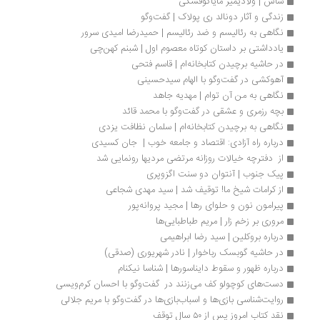
ساس | ولادیمیر مایاکوفسکی
زندگی و آثار دونالد ری پولاک | گفت‌وگو
نگاهی به رئالیسم و ضد رئالیسم | حمیدرضا امیدی سرور
یادداشتی بر داستان کوتاه معصوم اول | شبنم کهن‌چی
در حاشیه‌ برچیدن کتابخانه‌ام | قاسم فتحی
آهوکشی در گفت‌وگو با الهام سیدحسینی
نگاهی به من آن توام | مهدیه جاهد 
بچه رزمری و عشقی در گفت‌وگو با محمد قائد
نگاهی به برچیدن کتابخانه‌ام | سلمان نظافت یزدی
درباره راه آزادی: اقتصاد و جامعه خوب |  جان کسیدی
از  دفترچه خیالات روزانه مرتضی مردیها رونمایی شد
پیک جنوب | آنتوان دو سنت اگزوپری
از کرامات شیخ ما! توقیف شد | سید مهدی شجاعی
پیرامون نون و حلوای رها | مجید پروانه‌پور
مروری بر زخم زار | مریم‌ طباطبایی‌ها 
درباره بروکلین | سید رضا ابراهیمی
در حاشیه گوبسک رباخوار | نادر شهریوری (صدقی)
درباره ظهور و سقوط دایناسورها | شناسا نیکنام
دست‌های کوچولو کف می‌زنند در  گفت‌وگو با احسان کرم‌ویسی
روایت‌شناسی بازی‌ها و اسباب‌بازی‌ها در گفت‌وگو با مریم جلالی
نقد کتاب امروز پس از ۵۰ سال توقف