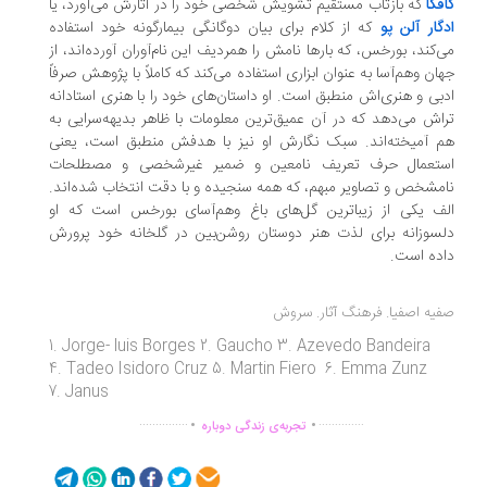
فکا
که بازتاب مستقیم تشویش شخصی خود را در آثارش می‌آورد، یا
گار آلن پو
که از کلام برای بیان دوگانگی بیمارگونه خود استفاده
‌کند، بورخس، که بارها نامش را همردیف این نام‌آوران آورده‌اند، از
ان وهم‌آسا به عنوان ابزاری استفاده می‌کند که کاملاً با پژوهش صرفاً
بی و هنری‌اش منطبق است. او داستان‌های خود را با هنری استادانه
اش می‌دهد که در آن عمیق‌ترین معلومات با ظاهر بدیهه‌سرایی به
 آمیخته‌اند. سبک نگارش او نیز با هدفش منطبق است، یعنی
ستعمال حرف تعریف نامعین و ضمیر غیرشخصی و مصطلحات
مشخص و تصاویر مبهم، که همه سنجیده و با دقت انتخاب شده‌اند.
ف یکی از زیباترین گل‌های باغ وهم‌آسای بورخس است که او
سوزانه برای لذت هنر دوستان روشن‌بین در گلخانه خود پرورش
ده است.
یه اصفیا. فرهنگ آثار. سروش
1. Jorge- luis Borges 2. Gaucho 3. Azevedo Bandeira
4. Tadeo Isidoro Cruz 5. Martin Fiero 6. Emma Zunz
7. Janus
.
.
...............
..............
تجربه‌ی زندگی دوباره