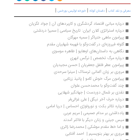
|
|
|
رفی و نقد کتاب
داستان کوتاه
خورخه لوئیس بورخس
درباره مبانی اقتصاد گردشگری و کاربردهای آن | جواد لگزیان
درباره استراتژی کلان ایران: تاریخ سیاسی | سمیرا دردشتی
پیرامون ماهی خنیاگر | سمیه مهرگان
گلوله فیروزه‌ای در گفت‌وگو با فهیمه شهابیان مقدم
نگاهی به داستان‌های اوهایو | طاهره موسوی
درباره مرگ تخصص | نرگس ابهری
پیرامون عطر فلفل جعفریان | حسن مجیدیان
مروری بر زبان آلمانی ترسناک | میترا سرحدی
پیرامون مرگ خوش کامو | پانیذ زرتابی
چند‌ گفت‌وگو با محمد‌حسن علوان
نقدی بر شمال دوردست | جهانگیر شهلایی
درباره حرف آخر نیگل | علی غزالی‌فر
درباره تئاتر بکت و نورولوژی احساس | دریا امامی
یادداشتی بر مدام صمیمی | مریم عربی
میس جینی و زنان دیگر با فاکنر آمدند
و اما خط مقدم موشکی | محمدرضا زائری
مروری بر بهتر بنویسیم |  احمد آفتابی