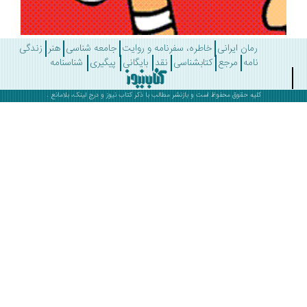
رمان ایرانی
خاطره، سفرنامه و روایت
جامعه شناسی
هنر
زندگی
نامه
مرجع
کتابشناسی
نقد
بایگانی
پیگیری
شناسنامه
کلیه حقوق محفوظ است و بازنشر مطالب با ذکر
کتاب نیوز
و درج لینک، بلامانع .