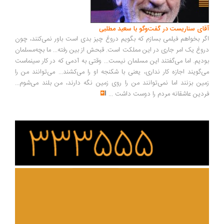
ای سناریست در گفت‌وگو با سعید مطلبی
ر بخواهم فیلمی بسازم که بگویم دروغ چیز بدی است باور نمی‌کنند، چون
وغ یک امر جاری در این مملکت است. قبحش از بین رفته... ما بچه‌مسلمان
دیم. اما می‌گفتند این مسلمان نیست... وقتی به آدمی که در کار سینماست
‌گویند اجازه کار نداری، یعنی با شکنجه او را می‌کشند... می‌توانند من را
ین بزنند اما نمی‌توانند من را روی زمین نگه دارند، من بلند می‌شوم...
دین عاشقانه مردم را دوست داشت
...