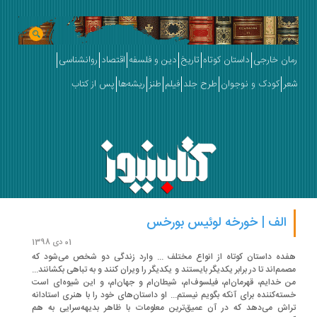
ان خارجی
داستان کوتاه
تاریخ
دین و فلسفه
اقتصاد
روانشناسی
ر
کودک و نوجوان
طرح جلد
فیلم
طنز
ریشه‌ها
پس از کتاب
الف | خورخه لوئیس بورخس
01 دی 1398
ده داستان کوتاه از انواع مختلف ... وارد زندگی دو شخص می‌شود که
مم‌اند تا در برابر یکدیگر بایستند و یکدیگر را ویران کنند و به تباهی بکشانند...
 خدایم، قهرمان‌ام، فیلسوف‌ام، شیطان‌ام و جهان‌ام، و این شیوه‌ای است
ته‌کننده برای آنکه بگویم نیستم... او داستان‌های خود را با هنری استادانه
اش می‌دهد که در آن عمیق‌ترین معلومات با ظاهر بدیهه‌سرایی به هم