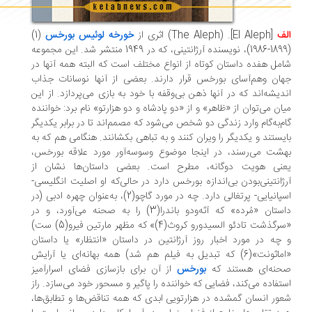
ف
[El Aleph]. (The Aleph) اثری از
خورخه لوئیس بورخس
(1)
(1899-1986)، نویسنده آرژانتینی، که در 1949 منتشر شد. این مجموعه
مل هفده داستان کوتاه از انواع مختلف است که البته همه آنها در
ان وهم‌آسای بورخس قرار دارند. بعضی از آنها نوسانات جذاب
دیشه‌اند که در آنها ذهن بی‌وقفه با خود به بازی می‌پردازد. از این
ان می‌توان از «ظاهر» و از «دو پادشاه و دو هزارتو» نام برد: خواننده
م‌به‌گام وارد زندگی دو شخص می‌شود که مصمم‌اند تا در برابر یکدیگر
یستند و یکدیگر را ویران کنند و به تباهی بکشانند. هنگامی هم که به
شت می‌رسند، در اینجا موضوع وسوسه‌آور مورد علاقه بورخس،
عنی هویت دوگانه، مطرح است. بعضی داستان‌ها نشان از
ژانتینی‌بودن بی‌اندازه بورخس دارد در حالی‌که او اصلیت انگلیسی-
اسپانیایی- پرتغالی دارد. چه در مورد گاچو(2)، به‌عنوان چهره ادبی (در
داستان «مُرده» که آثه‌ودو باندرا(3) را به صحنه می‌آورد، و در
«سرگذشت تادئو السیدورو کروث(4)» که مظهر مارتین فیرو(5) ست)
چه در مورد اخبار روز آرژانتین در داستان «انتظار» یا داستان
«اماثونت»(6) که تبدیل به فیلم هم شد) همه بهانه‌ای یا آرایش
حنه‌ای هستند که
بورخس
از آن برای بازسازی فضای اسرارآمیز
تفاده می‌کند، فضایی که خواننده را پاگیر و مسحور خود می‌سازد. راز
ور انسان گمشده در هزارتویی ابدی که همه تناقض‌ها و تطابق‌ها،