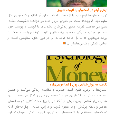
ونای آرام در گفت‌وگو با فاروک شهیچ
یی انسان‌ها ترمزِ خود را از دست داده‌اند و آن کُدِ اخلاقی که نگهبان عقل
یم بود، فروریخته است. در دنیای امروز، همه می‌خواهند فاشیست باشند؛
نی می‌خواهند نفرت، محورِ زندگی‌شان باشد... ما با گوشت و پوست خود
ساس کردیم «دیگری» بودن چه معنایی دارد... نوشتن پاسخی است به
‌عدالتی‌هایی که ما را احاطه کرده‌اند، و در عین حال، ستایشی است از
بایی زندگی و شادی‌هایش
...
اهی به روان‌شناسی پول | ایما موسی‌زاده
سان‌ها با ترس، طمع، امید، حسرت و مقایسه زندگی می‌کنند و همین
ساسات، حتی در آگاه‌ترین افراد، تصمیم‌های مالی را شکل می‌دهد. از این
ظر، «روان‌شناسی پول» بیش از آنکه درباره پول باشد، کتابی درباره انسان
اصر و رابطه پرتنش او با مفهوم ثروت و دارایی است... اوزل به‌جای ارائه
خه‌های مستقیم یا توصیه‌های دستوری، تجربه زندگی سرمایه‌گذاران،