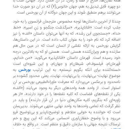
ه تقارن‌ها، خارج از فضا و زمان، در آن امکان دارد. جهانی است با
دو چهره قابل تبدیل به هم، جهان خانوس(7) که در آن دو صورتِ خدا
‌توانند برهم منطبق شوند و این جهان دوگانه از آن بورخس است.
دتا از آخرین داستان‌ها توجه مخصوص مترجمان فرانسوی را به خود
ب کرده است: «فناناپذیر»، «سرگذشت جنگجو و زنِ اسیر»، «خط
ا»، «جستجوی ابن رشد»، که به آنها می‌توان داستان «الف» را نیز
افه کرد که نام خود را به عنوان کتاب داده است. در این داستان‌ها،
ایش بورخس به ارائه نقشی از انسان است که در عین حال هم
زنده و هم ویران‌کننده هستی است. هستی او که به بالاترین درجه
د رسیده است. قهرمان داستان «فناناپذیر» می‌گوید: «من خدایم،
رمان‌ام، فیلسوف‌ام، شیطان‌ام و جهان‌ام، و این شیوه‌ای است
ته‌کننده برای آنکه بگویم نیستم». به این ترتیب
بورخس
به
ضوع نهایت- بی‌نهایت، یا بی‌نهایت، نهایت، یعنی محدودِ گشوده بر
محدود و برعکس می‌پردازد که معرفت ماوراءالطبیعی بورخس بر آن
توار است. از واحد همه واحدهای دیگر به وجود می‌آیند («الف»
ی از نقطه‌های فضاست که کلیه نقطه‌ها را در خود دارند»، «از هر
ویه‌ای که بنگریم، کلیه مکان‌های دنیا در آن قرار دارند») و باید در
ر گرفت که تمامی واحدها به واحد نهایی منتهی می‌شوند. بدین‌سان
ت که خواننده به خوابی متلاطم و توضیح‌ناپذیر و بی‌توضیح فرو
‌رود و با وضوح خفقان‌آوری احساس می‌کند که این پیچ و خم
سناک نتیجه جهانی با سازمان دقیق و منظم است. در واقع به خلاف