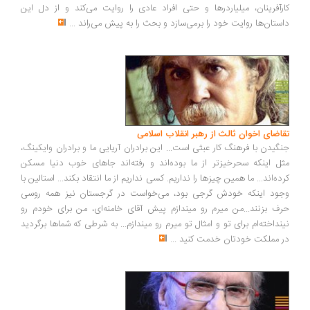
رآفرینان، میلیاردرها و حتی افراد عادی را روایت می‌کند و از دل این
ستان‌ها روایت خود را برمی‌سازد و بحث را به پیش می‌راند
...
اضای اخوان ثالث از رهبر انقلاب اسلامی
گیدن با فرهنگ کار عبثی است... این برادران آریایی ما و برادران وایکینگ،
ل اینکه سحرخیزتر از ما بوده‌اند و رفته‌اند جاهای خوب دنیا مسکن
ده‌اند... ما همین چیزها را نداریم. کسی نداریم از ما انتقاد بکند... استالین با
ود اینکه خودش گرجی بود، می‌خواست در گرجستان نیز همه روسی
ف بزنند...من میرم رو میندازم پیش آقای خامنه‌ای، من برای خودم رو
نداخته‌ام برای تو و امثال تو میرم رو میندازم... به شرطی که شماها برگردید
 مملکت خودتان خدمت کنید
...