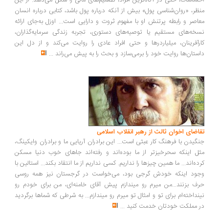
احساسات، حتی در آگاه‌ترین افراد، تصمیم‌های مالی را شکل می‌دهد. از این
منظر، «روان‌شناسی پول» بیش از آنکه درباره پول باشد، کتابی درباره انسان
معاصر و رابطه پرتنش او با مفهوم ثروت و دارایی است... اوزل به‌جای ارائه
نسخه‌های مستقیم یا توصیه‌های دستوری، تجربه زندگی سرمایه‌گذاران،
کارآفرینان، میلیاردرها و حتی افراد عادی را روایت می‌کند و از دل این
داستان‌ها روایت خود را برمی‌سازد و بحث را به پیش می‌راند
...
تقاضای اخوان ثالث از رهبر انقلاب اسلامی
جنگیدن با فرهنگ کار عبثی است... این برادران آریایی ما و برادران وایکینگ،
مثل اینکه سحرخیزتر از ما بوده‌اند و رفته‌اند جاهای خوب دنیا مسکن
کرده‌اند... ما همین چیزها را نداریم. کسی نداریم از ما انتقاد بکند... استالین با
وجود اینکه خودش گرجی بود، می‌خواست در گرجستان نیز همه روسی
حرف بزنند...من میرم رو میندازم پیش آقای خامنه‌ای، من برای خودم رو
نینداخته‌ام برای تو و امثال تو میرم رو میندازم... به شرطی که شماها برگردید
در مملکت خودتان خدمت کنید
...