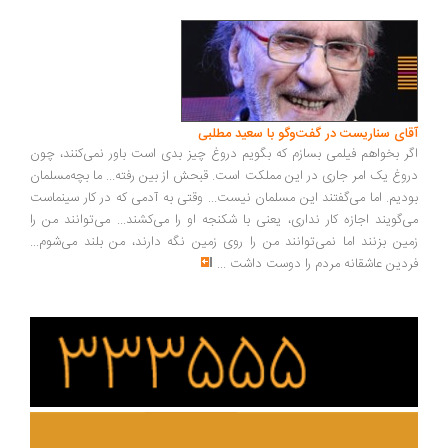
آقای سناریست در گفت‌وگو با سعید مطلبی
اگر بخواهم فیلمی بسازم که بگویم دروغ چیز بدی است باور نمی‌کنند، چون
دروغ یک امر جاری در این مملکت است. قبحش از بین رفته... ما بچه‌مسلمان
بودیم. اما می‌گفتند این مسلمان نیست... وقتی به آدمی که در کار سینماست
می‌گویند اجازه کار نداری، یعنی با شکنجه او را می‌کشند... می‌توانند من را
زمین بزنند اما نمی‌توانند من را روی زمین نگه دارند، من بلند می‌شوم...
فردین عاشقانه مردم را دوست داشت
...