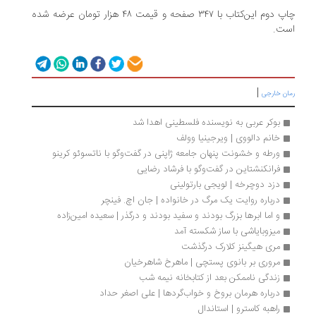
چاپ دوم این‌کتاب با ۳۴۷ صفحه و قیمت ۴۸ هزار تومان عرضه شده
است.
|
رمان خارجی
بوکر عربی به نویسنده فلسطینی اهدا شد
خانم دالووی | ویرجینیا وولف
ورطه و خشونت پنهان جامعه ژاپنی در گفت‌وگو با ناتسوئو کرینو
فرانکنشتاین در گفت‌وگو با فرشاد رضایی
دزد دوچرخه | لویجی بارتولینی
درباره روایت یک مرگ در خانواده | جان اچ. فینچر
و اما ابرها بزرگ بودند و سفید بودند و درگذر | سعیده امین‌زاده
میزوبایاشی با ساز شکسته آمد
مری هیگینز کلارک درگذشت
مروری بر بانوی پستچی | ماهرخ شاهرخیان
زندگی ناممکن بعد از کتابخانه نیمه شب
درباره هرمان بروخ و خواب‌گردها | علی اصغر حداد
راهبه کاسترو | استاندال