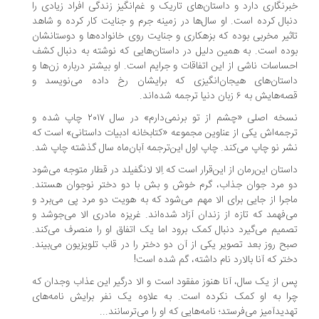
خبرنگاری دارد و داستان‌های تاریک و غم‌انگیز زندگی افراد زیادی را
دنبال کرده است. او سال‌ها در زمینه جرم و جنایت کار کرده و شاهد
تاثیر مخربی بوده که بزهکاری و جنایت روی خانواده‌ها و دوستانشان
بوده است. به همین دلیل در داستان‌هایی که نوشته به دنبال کشف
احساسات ناشی از این اتفاقات و جرایم است. او بیشتر درباره زن‌ها و
داستان‌های هیجان‌انگیزی که برایشان رخ داده می‌نویسد و
قصه‌هایش به ۶ زبان دنیا ترجمه شده‌اند.
نسخه اصلی «چشم از تو برنمی‌دارم» در سال ۲۰۱۷ چاپ شده و
ترجمه‌اش یکی از عناوین مجموعه «کتابخانه ادبیات داستانی» است که
نشر نو چاپ می‌کند. چاپ اول این‌ترجمه آبان‌ماه سال گذشته چاپ شد.
داستان این‌رمان از این‌قرار است که اِلا لانگفیلد در قطار متوجه می‌شود
دو مرد جوان جذاب، گرم خوش و بش با دو دختر نوجوان هستند.
ماجرا از جایی برای الا مهم می‌شود که به هویت دو مرد پی می‌برد و
می‌فهمد که تازه از زندان آزاد شده‌اند. غریزه مادری الا می‌جوشد و
تصمیم می‌گیرد دنبال کمک برود اما یک اتفاق او را منصرف می‌کند.
صبح روز بعد تصویر یکی از آن دو دختر را در قاب تلویزیون می‌بیند.
دختر که آنا بالارد نام داشته، گم شده است!
پس از یک سال، آنا هنوز مفقود است و الا درگیر این عذاب وجدان که
چرا به او کمک نکرده است. به علاوه یک نفر برایش نامه‌های
تهدیدآمیز می‌فرستد؛ نامه‌هایی که او را می‌ترسانند...