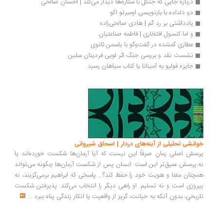
درباره جایی که جنگل با ستاره‌ها دیدار می‌کند | احسان صالحی
دو دلداده با بازنویسی اومبرتو اکو
یادداشتی بر رد گم | هادی صالحی‌زاده
و اما کنسول افتخاری | فاطمه صناعتیان
عطاری گمشده در گفت‌وگو با یاسمن ثانوی
نشست نقد و بررسی جنگ اثر لویی فردینان سلین
جایزه فولیو به آمیناتا یا کتاب سیاهان رسید
خوانشی تحلیلی از آینه‌های دردار | اسحاق شیروانی
پرسش اصلی رمان صرفاً این نیست که آیا آرمان‌ها شکست خورده‌اند یا
نه.پرسش عمیق‌تر این است: انسان پس از شکست آرمان‌ها چگونه می‌تواند
همچنان معنا و هویت خود را حفظ کند؟... پاسخی که ابراهیم برمی‌گزیند، نه
پیروزی است و نه تسلیم. او راهی دیگر را انتخاب می‌کند: پذیرفتن شکست
تاریخی، بدون آنکه به خیانت، گریز از واقعیت یا انکار زندگی پناه ببرد
...