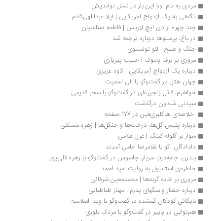
مردی به نام اوه این بار در نسل نواندیش
نگاهی به یک ازدواج آمریکایی | لیلا عبداللهی‌اقدم
چند چهره از دی ایچ لارنس | فاطمه صناعتیان
در باغ، پرستوها دوباره ترجمه شد
جنگ و صلح | لئو تولستوی
مروری بر برف پاموک | حبیب پیریاری
درباره یک ازدواج آمریکایی | کاوه عزیزی
جهان هتل در گفت‌وگو با الی اسمیت
خواهرم، قاتل زنجیره‌ای در گفت‌وگو با سحر قدیمی
سیدنی شلدون درگذشت
 خلاصه‌ی هاکلبری‌فین در 177 صفحه 
درباره پلیس گل‌ها، درخت‌ها و جنگل‌ها | زهره مسکنی
سوار بر گلوله کینگ | غزل غلامی
دلدادگان اکو با غلامرضا امامی آمدند
بندزن، جامه‌دوز، سرباز، جاسوس در گفت‌وگو با زهره قلی‌پور
خاطره‌ی استانبول به روایت امید احمد
مروری بر خانه گربه‌ها | محمدمعین شرفائی
درباره حصار و سگهای پدرم | مهناز طباطبایی
بایگانی کودکان گمشده در گفت‌وگو با ویدا اسلامیه
هم‌نوایی در پاییز در گفت‌وگو با مزدک بلوری