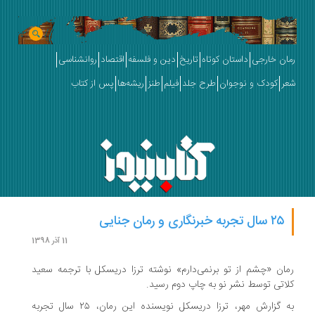
رمان خارجی
داستان کوتاه
تاریخ
دین و فلسفه
اقتصاد
روانشناسی
شعر
کودک و نوجوان
طرح جلد
فیلم
طنز
ریشه‌ها
پس از کتاب
۲۵ سال تجربه خبرنگاری و رمان جنایی
11 آذر 1398
رمان «چشم از تو برنمی‌دارم» نوشته ترزا دریسکل با ترجمه سعید
کلاتی توسط نشر نو به چاپ دوم رسید.
به گزارش مهر، ترزا دریسکل نویسنده این رمان، ۲۵ سال تجربه