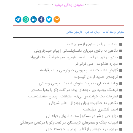
.
.
...............
..............
تجربه‌ی زندگی دوباره
|
|
|
رفی و نقد کتاب
رمان خارجی
کارسون مکالرز
 صد سال با تولستوی از سر چشمه
نگاهی به بانوی میزبان داستایفسکی | پیام حیدرقزوینی
نقدی بر ثریا در اغما | احمد غلامی، امیر هوشنگ افتخاری‌راد
درباره هلگولند | علی غزالی‌فر
گزارش نشست نقد و بررسی دموکراسی یا دموقراضه
ترجمه‌ی جدید از دن کیشوت
و اما به دنیای مدیریت خوش آمدید | موسی رحمانی
فرهنگ روسیه زیر لایه‌های برف در گفت‌وگو با زهرا محمدی
اعترافات یک خواننده‌ی بی‌نام اعترافات | پیمان حقیقت‌طلب
نگاهی به جذابیت پنهان بونوئل | علی شروقی
احمد گلشیری درگذشت
نزاع خیر و شر در مسکو | محمد شهرابی فراهانی
ادبیات جنگ و عصرهای کریسکان در گفت‌وگو با مرتضی سرهنگی
مروری بر بالاپوشی از قطار | پرنیان خجسته حال