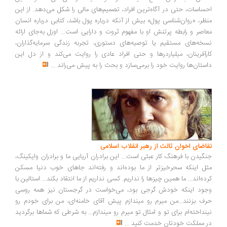
ساسات، حتی در آگاه‌ترین افراد، تصمیم‌های مالی را شکل می‌دهد. از این
ظر، «روان‌شناسی پول» بیش از آنکه درباره پول باشد، کتابی درباره انسان
اصر و رابطه پرتنش او با مفهوم ثروت و دارایی است... اوزل به‌جای ارائه
خه‌های مستقیم یا توصیه‌های دستوری، تجربه زندگی سرمایه‌گذاران،
رآفرینان، میلیاردرها و حتی افراد عادی را روایت می‌کند و از دل این
ستان‌ها روایت خود را برمی‌سازد و بحث را به پیش می‌راند
...
اضای اخوان ثالث از رهبر انقلاب اسلامی
گیدن با فرهنگ کار عبثی است... این برادران آریایی ما و برادران وایکینگ،
ل اینکه سحرخیزتر از ما بوده‌اند و رفته‌اند جاهای خوب دنیا مسکن
ده‌اند... ما همین چیزها را نداریم. کسی نداریم از ما انتقاد بکند... استالین با
ود اینکه خودش گرجی بود، می‌خواست در گرجستان نیز همه روسی
ف بزنند...من میرم رو میندازم پیش آقای خامنه‌ای، من برای خودم رو
نداخته‌ام برای تو و امثال تو میرم رو میندازم... به شرطی که شماها برگردید
 مملکت خودتان خدمت کنید
...