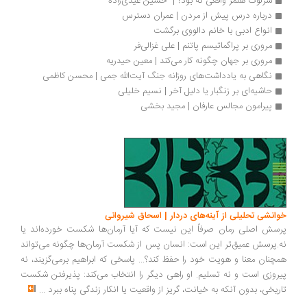
شرلوک هلمز واقعی که بود؟ |  حسین عیدی‌زاده
درباره درس پیش از مردن | عمران دسترس
انواع ادبی با خانم‌ دالووی برگشت 
مروری بر پراگماتیسم پاتنم | علی غزالی‌فر
مروری بر جهان چگونه کار می‌کند | معین حیدریه
نگاهی به یادداشت‌های روزانه جنگ آیت‌الله جمی | محسن کاظمی
حاشیه‌ای بر زنگبار یا دلیل آخر | نسیم خلیلی
پیرامون مجالس عارفان | مجید بخشی
انشی تحلیلی از آینه‌های دردار | اسحاق شیروانی
سش اصلی رمان صرفاً این نیست که آیا آرمان‌ها شکست خورده‌اند یا
.پرسش عمیق‌تر این است: انسان پس از شکست آرمان‌ها چگونه می‌تواند
چنان معنا و هویت خود را حفظ کند؟... پاسخی که ابراهیم برمی‌گزیند، نه
روزی است و نه تسلیم. او راهی دیگر را انتخاب می‌کند: پذیرفتن شکست
ریخی، بدون آنکه به خیانت، گریز از واقعیت یا انکار زندگی پناه ببرد
...