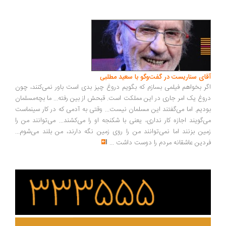
ای سناریست در گفت‌وگو با سعید مطلبی
ر بخواهم فیلمی بسازم که بگویم دروغ چیز بدی است باور نمی‌کنند، چون
وغ یک امر جاری در این مملکت است. قبحش از بین رفته... ما بچه‌مسلمان
دیم. اما می‌گفتند این مسلمان نیست... وقتی به آدمی که در کار سینماست
‌گویند اجازه کار نداری، یعنی با شکنجه او را می‌کشند... می‌توانند من را
ین بزنند اما نمی‌توانند من را روی زمین نگه دارند، من بلند می‌شوم...
دین عاشقانه مردم را دوست داشت
...