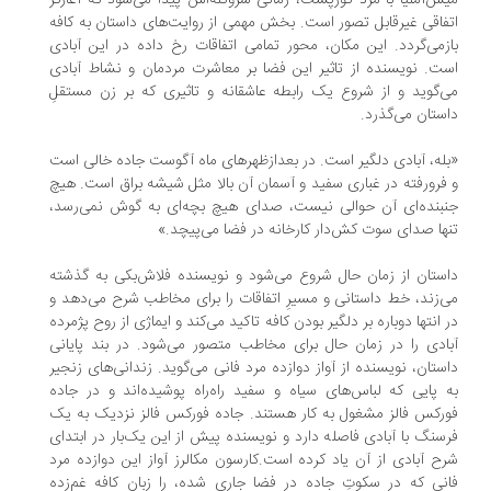
س‌آملیا با مرد گوژپشت، زمانی سروکله‌اش پیدا می‌شود که آغازگر
فاقی غیرقابل تصور است. بخش مهمی از روایت‌های داستان به کافه
زمی‌گردد. این مکان، محور تمامی اتفاقات رخ ‌داده در این آبادی
ت. نویسنده از تاثیر این فضا بر معاشرت مردمان و نشاط آبادی
‌گوید و از شروع یک رابطه عاشقانه و تاثیری که بر زن مستقلِ
ستان می‌گذرد.
له، آبادی دلگیر است. در بعدازظهرهای ماه آگوست جاده خالی است
فرورفته در غباری سفید و آسمان آن بالا مثل شیشه براق است. هیچ
بنده‌ای آن حوالی نیست، صدای هیچ بچه‌ای به گوش نمی‌رسد،
ها صدای سوت کش‌دار کارخانه در فضا می‌پیچد.»
ستان از زمان حال شروع می‌شود و نویسنده فلاش‌بکی به گذشته
ی‌زند، خط داستانی و مسیرِ اتفاقات را برای مخاطب شرح می‌دهد و
 انتها دوباره بر دلگیر بودن کافه تاکید می‌کند و ایماژی از روح پژمرده
ادی را در زمان حال برای مخاطب متصور می‌شود. در بند پایانی
ستان، نویسنده از آواز دوازده مرد فانی می‌گوید. زندانی‌های زنجیر
 ‌پایی که لباس‌های سیاه و سفید راه‌راه پوشیده‌اند و در جاده
رکس فالز مشغول به کار هستند. جاده فورکس فالز نزدیک به یک
سنگ با آبادی فاصله دارد و نویسنده پیش از این یک‌بار در ابتدای
ح آبادی از آن یاد کرده است.کارسون مکالرز آواز این دوازده مرد
نی که در سکوتِ جاده در فضا جاری شده، را زبان کافه غم‌زده‌