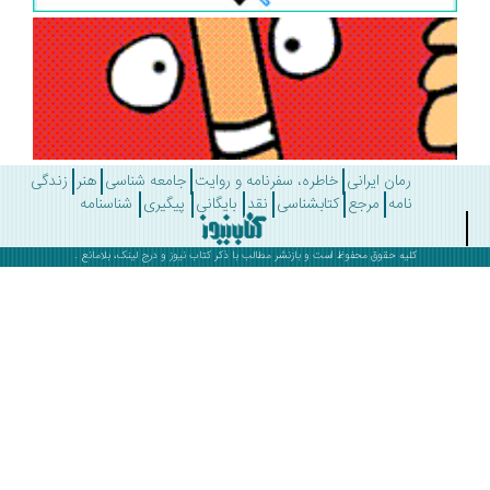
رمان ایرانی
خاطره، سفرنامه و روایت
جامعه شناسی
هنر
زندگی
نامه
مرجع
کتابشناسی
نقد
بایگانی
پیگیری
شناسنامه
کلیه حقوق محفوظ است و بازنشر مطالب با ذکر
کتاب نیوز
و درج لینک، بلامانع .