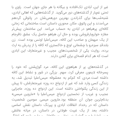
ر از این، آبادی تک‌افتاده و بیگانه با هر جای جهان است. راوی با
نی غم‌بار از گذشته‌های دور می‌گوید. از گذشته‌هایی که اهالی آبادی،
به‌شب‌ها برای گذراندن بهترین دورهمی‌شان در پاتوقی گردهم
‌آمدند و این پاتوق، مکان محوری داستان است.ساختمانی که زمانی
فه‌ای پرهیاهو در آبادی به حساب می‌آمد. این ساختمان پیش‌تر
ازه خواروبارفروشی بوده و حال آن هیاهو حاصل یک عشق نافرجام
 یک میهمان و صاحب این کافه، میس‌آملیا اونس بوده است. زن
ندقدِ سبزه‌‌رو با چشمانی لوچ و خاکستری که کافه را از پدرش به ارث
ده، روایت یکی از شخصیت‌های عجیب و غیرمتعارف این آبادی
ت که هر کدام قصه‌ای برای گفتن دارند.
 گذشته‌های پر از هیاهوی این کافه، مرد گوژپشتی که خود را
رخاله لایمون معرفی کرد، سهم ِ بزرگی در شور و نشاط این کافه
شته است.مردی که کم‌کم به معشوقه میس‌آملیا تبدیل شد، به
دگی کسی وارد شد که غیر از ازدواج ده روزه غیرمتعارفش، تا پیش
 این زندگی یکنواختی داشته است. این ازدواج ده روزه، ماجرایی
یب و غریب از نخستین ازدواج میس‌آملیا با «ماروین میسی»
دنام‌ترین جوان آن منطقه بود.ماروین میسی سومین شخصیت
ستان که در رخداد اتفاقات آبادی و پیرنگ داستان نقشِ اساسی
شته، بعد از یک غیبت طولانی در داستان، در میانه عاشقی