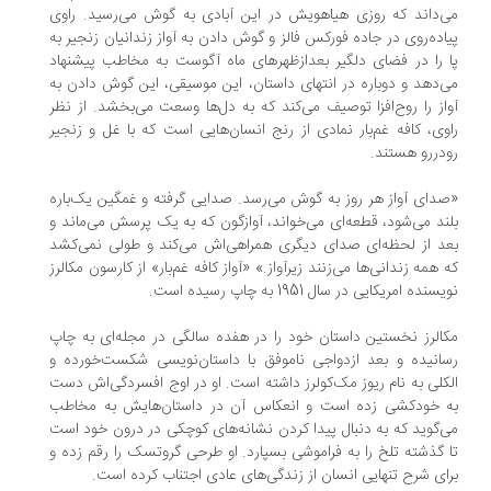
‌داند که روزی هیاهویش در این آبادی به گوش می‌رسید. راوی
اده‌روی در جاده فورکس فالز و گوش دادن به آواز زندانیان زنجیر به
ا را در فضای دلگیر بعدازظهرهای ماه آگوست به مخاطب پیشنهاد
‌دهد و دوباره در انتهای داستان، این موسیقی، این گوش دادن به
از را روح‌افزا توصیف می‌کند که به دل‌ها وسعت می‌بخشد. از نظر
وی، کافه غم‌بار نمادی از رنج‌ انسان‌هایی است که با غل‌ و زنجیر
دررو هستند.
دای آواز هر روز به گوش می‌رسد. صدایی گرفته و غمگین یک‌باره
ند می‌شود، قطعه‌ای می‌خواند، آوازگون که به یک پرسش می‌ماند و
د از لحظه‌ای صدای دیگری همراهی‌اش می‌کند و طولی نمی‌کشد
 همه زندانی‌ها می‌زنند زیرآواز.» «آواز کافه غم‌بار» از کارسون مکالرز
سنده امریکایی در سال 1951 به چاپ رسیده است.
الرز نخستین داستان خود را در هفده سالگی در مجله‌ای به چاپ
انیده و بعد ازدواجی ناموفق با داستان‌نویسی شکست‌خورده و
کلی به ‌نام ریوز مک‌کولرز داشته است. او در اوج افسردگی‌اش دست
ه خودکشی زده است و انعکاس آن در داستان‌هایش به مخاطب
‌گوید که به دنبال پیدا کردن نشانه‌های کوچکی در درون خود است
 گذشته تلخ را به فراموشی بسپارد. او طرحی گروتسک را رقم زده و
ای شرح تنهایی انسان از زندگی‌های عادی اجتناب کرده است.