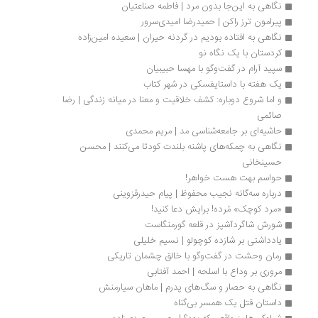
نگاهی به این‌جا بدون مرد | فاطمه صناعتیان
پیرامون ترز راکن | حمیدرضا امیدی‌سرور
نگاهی به افتاده بودیم در گردنه حیران | سعیده امین‌زاده
کردستان با یک نگاه نو
سپید آرام در گفت‌وگو با مهسا حبیبیان
یک هفته با داستایفسکی در شهر کتاب
و اما شروع دوباره: کشف خلاقیت و معنا در میانه زندگی | رضا 
صائمی
حاشیه‌ای بر جامعه‌شناسی مد | مریم محمدی
نگاهی به چمکه‌های پاشنه بلندت کودتا می‌کنند | محسن 
حسینخانی
حواسم بهت هست خواهر!
درباره سه‌گانه نجیب محفوظ | پیام حیدرقزوینی
«مرد کوچک» مُرده! برایش دعا کنید!
شورش شاگردآشپز در قلعه گورمنگاست
یادداشتی بر شازده کوچولو | نسیم خلیلی
رمان وحشت در گفت‌وگو با خالق چشمان تاریکی
مروری بر وداع با اسلحه | احمد آفتابی
نگاهی به حصار و سگ‌های پدرم | ماهان سیارمنش
داستان قتل یک همسر بی‌گناه