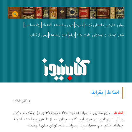
رمان خارجی
داستان کوتاه
تاریخ
دین و فلسفه
اقتصاد
روانشناسی
شعر
کودک و نوجوان
طرح جلد
فیلم
طنز
ریشه‌ها
پس از کتاب
اخلاط | بقراط
10 آبان 1386
اخلاط .
اثری مشهور از بقراط (حدود 460-حدود370 ق.م) پزشک و حکیم
پر آوازه یونانی. موضوع این کتاب، چنان که از نامش پیداست، اخلاط
چهارگانه بلغم، دم، صفرا، سودا و عواقب عدم توازن میان آنهاست.