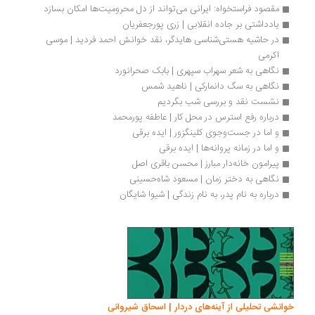
مقصود فراستخواه: ایرانی می‌تواند از دل محرومیت‌ها امکان بسازد
یادداشتی بر جاده انقلابی | زری پورجعفریان
در حاشیه هستی‌شناسی هایدگر، نقد خوانش احمد فردید | موسی 
اکرمی
نگاهی به شعر سهراب سپهری | بابک صحرانورد
نگاهی به سگ دانمارکی | ناهید شمس
نشست نقد و بررسی شب بگردیم
درباره رفع استرس در محل کار | عاطفه پورمحمد
و اما در جست‌وجوی کلینگزور | ایده برقی
و اما در زمانه پروانه‌ها | ایده برقی
پیرامون خانه‌دار مبارز | محسن باقری اصل
نگاهی به دختر زمان | مسعود شاه‏‌حسینی
درباره به نام پدر، به نام زندگی | شیوا شایگان
خوانشی تحلیلی از آینه‌های دردار | اسحاق شیروانی