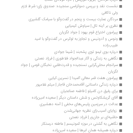
نشست نقد و بررسی دموکراسی سنجیده: صندوق رای؛ شرط لازم 
ولی ناکافی
مردگان عمارت بیست و پنجم در گفت‌وگو با سیامک گلشیری
نظری بر آینه تال | سیاوش کیمیایی
پیرامون اختراع قوم یهود | جواد لگزیان
ونوس و آدونیس و تجاوز به لوکرس در گفت‌وگو با امید 
طبیب‌زاده 
درباره بوی لیمو توی پشه‌بند | شیما جوادی
نگاهی به زندگی و آثار عبدالجواد فلاطوری | فرزاد نعمتی
سرانجام محلی‌گرایی نسنجیده و قدرت‌طلبیِ نخبگان قومی | جواد 
لگزیان
پیرامون هفت قمر معالی آلمیدا | نسرین کیایی
درباره زندگی داستانی آقامحمدخان قاجار | میثم غلامپور
برای رفیق دن کامیلو | فاطمه صناعتیان
آقای گریشکاوتس و شش داستان دیگر | سعیده امین‌زاده
عدالت در سرزمین پلیس‌های مخفی | آمنه دهشیری
 زوایای آسیب‌زای نظریه جهانی‌شدن
حاشیه‌ای بر جان‌ور | فرزاد نعمتی
نگاهی به گشتی در موزه کمونیسم | عاطفه درستکار 
درباره همیشه همان ابرها | سعیده امین‌زاده