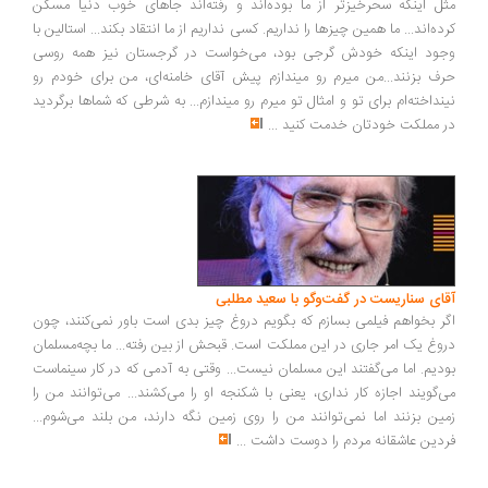
مثل اینکه سحرخیزتر از ما بوده‌اند و رفته‌اند جاهای خوب دنیا مسکن
کرده‌اند... ما همین چیزها را نداریم. کسی نداریم از ما انتقاد بکند... استالین با
وجود اینکه خودش گرجی بود، می‌خواست در گرجستان نیز همه روسی
حرف بزنند...من میرم رو میندازم پیش آقای خامنه‌ای، من برای خودم رو
نینداخته‌ام برای تو و امثال تو میرم رو میندازم... به شرطی که شماها برگردید
در مملکت خودتان خدمت کنید
...
آقای سناریست در گفت‌وگو با سعید مطلبی
اگر بخواهم فیلمی بسازم که بگویم دروغ چیز بدی است باور نمی‌کنند، چون
دروغ یک امر جاری در این مملکت است. قبحش از بین رفته... ما بچه‌مسلمان
بودیم. اما می‌گفتند این مسلمان نیست... وقتی به آدمی که در کار سینماست
می‌گویند اجازه کار نداری، یعنی با شکنجه او را می‌کشند... می‌توانند من را
زمین بزنند اما نمی‌توانند من را روی زمین نگه دارند، من بلند می‌شوم...
فردین عاشقانه مردم را دوست داشت
...