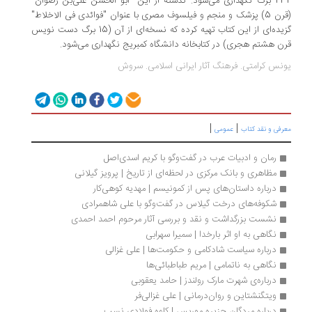
232 برگ نگهداری می‌شود. گذشته از این "ابو الحسن علی‌بن رضوان"
(قرن 5) پزشک و منجم و فیلسوف مصری با عنوان "فوائدی فی الاخلاط"
گزیده‌ای از این کتاب تهیه کرده که نسخه‌ای از آن (15 برگ دست نویس
قرن هشتم هجری) در کتابخانه دانشگاه کمبریج نگهداری می‌شود.
یونس کرامتی. فرهنگ آثار ایرانی اسلامی. سروش
|
|
معرفی و نقد کتاب
عمومی
رمان و ادبیات عرب در گفت‌وگو با کریم اسدی‌اصل 
مظاهری و بانک مرکزی در لحظه‌ای از تاریخ | پرویز گیلانی
درباره داستان‌های پس از کمونیسم | مهدیه کوهی‌کار
شکوفه‌های درخت گیلاس در گفت‌وگو با علی شاهمرادی
نشست بزرگداشت و نقد و بررسی آثار مرحوم احمد احمدی
نگاهی به او اثر بارخدا | سمیرا سهرابی
درباره سیاست شادکامی و حکومت‌ها | علی غزالی
نگاهی به ناتمامی | مریم طباطبائی‌ها
درباره‌ی شهرت مارک رولندز | حامد یعقوبی
ویتگنشتاین و روان‌درمانی | علی غزالی‌فر
درباره مردگان جزیره‌ موریس | کاوه فولادی نسب