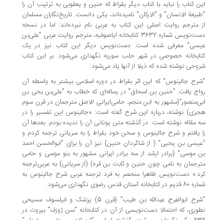
این کتاب را نباید با کتاب دیگر بقراط که حنین و یعقوبی به ترتیب آن را
"طبیعة الانسان" و "الارکان" نامیده‌اند، یکی دانست. تاریخ‌نگاران مسلمان
از مترجم روایت اصلی این کتاب به عربی نام نبرده‌اند: اما در نسخه
دست‌نویس شماره 3632 کتابخانه ایاصوفیه، مترجم روایت عربی "علی‌بن
عیسی" معرفی شده است. دست‌نویس دیگر این کتاب نیز در یک
کتابخانه خصوصی در شهر حلب سوریه نگهداری می‌شود. بر این کتاب
شروحی نوشته شده که ذیلا از آنها یاد می‌شود:
"شرح جالینوس" که این اثر بقراط در دوره اسلامی بیشتر به واسطه آن
رواج یافت. "حنین بن اسحاق" در رساله‌ای که خطاب به "علی‌بن یحی بن
ابی‌منصور"(مشهور به ابن منجم، حامی‌ایرانی الاصل مترجمان در قرن سوم
هجری) نوشته، درباره این شرح گفته است: «جالینوس این تفسیر را در
سه مقاله نوشته است. در گذشته متن یونانی آن را ندیده بودم. بعدها آن
را یافتم و شرح جالینوس و سخن خود بقراط را به سریانی ترجمه کردم و
"عیسی بن یحیی" ( از شاگردان حنین) نیز آن را برای "ابوالحسن احمد
بن موسی" (برادر ارشد از سه برادر ایرانی مشهور به بنو موسی و حامی
مترجمان به نامی چون حنین و ثابت بن قره) (از سریانی) به عربی‌ترجمه
کرد.» دست‌نویس ظاهرا منحصر به فرد ترجمه عربی شرح جالینوس به
شماره 80 قدیم در کتابخانه آستان قدس رضوی نگهداری می‌شود.
"شرح ابوالفرج عبدالله بن طیب" (قرن 5) پزشک و فیلسوف مسیحی
نطوری، که احتمالا دست‌نویسی از آن در کتابخانه "سن ژوزف" بیروت در