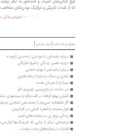
اوج تلخی‌شان کمیک و خنده‌آور به نظر بیایند
که از شدت تاریکی و تراژیک بودن‌شان مخاطب را
.
..............
تجربه‌ی زندگی دو
|
|
معرفی و نقد کتاب
رمان خارجی
درباره تابستان با مونتنی | محسن آزموده
درباره تعمیر زندگان | شیوا شایگان
درباره زخم شیر | بهاره حجتی
نقدی بر سنگ و سایه | رضا عامری
سیذارتا | هرمان هسه
دو دلداده با بازنویسی اومبرتو اکو
کشتی پهلو گرفته در گفت‌وگو با سیدمهدی شج
اگر شاهنامه نمی‌بود | محمدعلی اسلامی ندوش
هزار صفحه با قطره اشکی در اقیانوس
زندگی پنج زن در ساعت‌های قرمز
ترجمه‌ای دیگر از جایی که خرچنگ‌ها آواز می‌خ
اشتباه در ستاره‌های بخت ماست