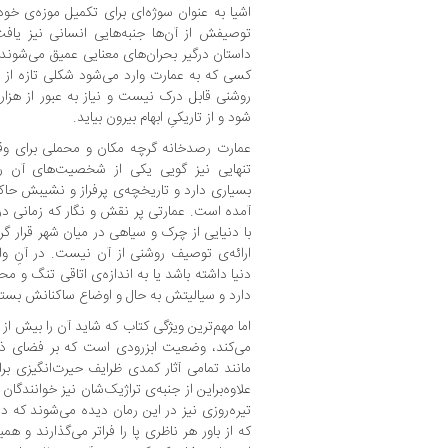
اشیا به عنوان سوژه‌ای برای تکمیل موزه‌ی خود 
توصیفش از آن‌ها جنبه‌هایی انسانی نیز یافت
داستان درگیر بحران‌های معنایی عمیق می‌شوند
کسی که به عمارت وارد می‌شود شکلی تازه از ر
روشنی قابل درک نیست و نیاز به عبور از هزارتو
شود و از تاریکیِ ابهام بیرون بیاید.
عمارت رصدخانه گرچه مکان و محملی برای وقو
تنهایی نیز گویی یکی از شخصیت‌های آن را 
بسیاری دارد و تاریخچه‌ی پرفراز و نشیبش حا
آمده است. عمارتی پر نقش و نگار که زمانی در
با دنیایی از چرک و سیاهی در میان شهر قرار گ
ارائه‌ی توصیف روشنی از آن نیست. در آنِ واح
دنیا داشته باشد یا به اندازه‌ی اتاقی تنگ و 
دارد و سیالیتش به حال و اوضاع ساکنانش بستگ
اما مهم‌ترین ویژگی کتاب که شاید آن را بیش 
می‌کند، وضعیت ابزرودی است که بر فضای ذهن
مانند تمامی آثار کمدی ظرایف حیرت‌انگیزی ب
علاوه‌براین از جنبه‌ی تراژیک‌شان نیز خوانندگا
تیره‌روزی نیز در این رمان دیده می‌شوند که در 
که از باور هر ناظری پا را فراتر می‌گذارند 