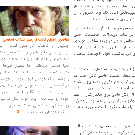
 و شلوغی‌اند. خواننده از همان آغاز
م‌ریختگی آماده کند و به تدریج با آن
دنیایی پر از آشفتگی است.
پریشان‌گو و عزلت‌گزین هستند، یکی
در این کتاب می‌سازند. شخصیت اصلی
تقاضای اخوان ثالث از رهبر انقلاب اسلامی
واس جنون‌آمیزی به ساختن موزه‌ای
جنگیدن با فرهنگ کار عبثی است... این
 بسیار حساس است و اجازه‌ی بازدید
برادران آریایی ما و برادران وایکینگ، مثل اینک
ی مرد کوشیده موزه را وسعت بدهد و
سحرخیزتر از ما بوده‌اند و رفته‌اند جاهای خو
دنیا مسکن کرده‌اند... ما همین چیزها را
اً ادوارد کرِی نویسنده‌ای است که به
نداریم. کسی نداریم از ما انتقاد بکند... استالی
ا نهفته اهمیت خاصی قائل است. در
با وجود اینکه خودش گرجی بود، می‌خواست
ن کتاب هم دنیایی قصه پنهان شده
در گرجستان نیز همه روسی حرف بزنند...من
ا این فقدان بیازارد و از این آزار لذت
میرم رو میندازم پیش آقای خامنه‌ای، من برا
ز ارزش مادی برای مالکان‌شان از نظر
خودم رو نینداخته‌ام برای تو و امثال تو میر
 موضوع فرانسیس را خشنود از عملکرد
رو میندازم... به شرطی که شماها برگردید د
ها را تصاحب کرده است و این قضیه به
مملکت خودتان خدمت کنید
...
گی‌های غریب بسیاری دارند و جالب
یند. گرچه این مرد به همه‌ی آدم‌ها و