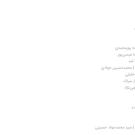
مه پورمحمدی
ا عیسی‌پور
ی | محمدحسین جوادی
 خلیلی
ر سرلک 
ی‌نژاد
ده
گ | سید محمدجواد حسینی