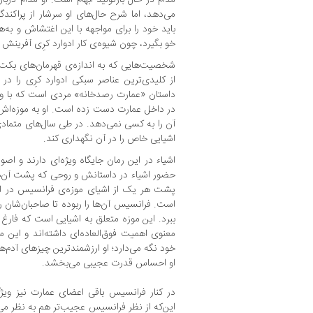
می‌دهد، اما شرح حال‌های او سرشار از پراکندگی
باید خود را برای مواجهه با این اغتشاش و به‌ه
خو بگیرد، چون شیوه‌ی کار ادوارد کرِی آفرینش 
شخصیت‌هایی که به اندازه‌ی قهرمان‌های بکت 
از کلیدی‌ترین عناصر سبکی ادوارد کرِی را 
داستان «عمارت رصدخانه» مردی است که با وس
در داخل عمارت دست زده است. او به موزه‌اش
آن را به کسی نمی‌دهد. در طی سال‌های متماد
اشیایی خاص را در آن نگهداری کند.
اشیاء در این رمان جایگاه ویژه‌ای دارند و اصول
حضور اشیاء در داستانش و روحی که پشت آن‌ه
پشت هر یک از اشیای موزه‌ی فرانسیس در ای
است. فرانسیس آن‌ها را ربوده تا صاحبان‌شان را ب
ببرد. این موزه متعلق به اشیایی است که فارغ ا
معنوی اهمیت فوق‌العاده‌ای داشته‌اند و این
خود نگه می‌دارد؛ او ارزشمندترین چیزهای آدم‌
او احساس قدرت عجیبی می‌بخشد.
در کنار فرانسیس باقی اعضای عمارت نیز ویژ
این‌‌که از نظر فرانسیس عجیب‌تر هم به نظر می‌آ