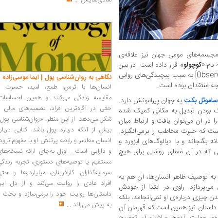
شادی‌هایش
...
 مجسمه‌های مومی جهان نیز علاقه‌ی
نام «
کوچولو
» قرار داده است. در بین
» [Observatory mansions] به سبب پیچیدگی‌های روایی
نگاهی به روان‌شناسی پول | ایما موسی‌زاده
وجه منتقدان بوده است.
انسان‌ها با ترس، طمع، امید، حسرت و
مقایسه زندگی می‌کنند و همین احساسات،
اموئل بکت
به جهان پیرامونش دارد.
حتی در آگاه‌ترین افراد، تصمیم‌های مالی ر
ک بودن تبدیل به مکانی کمیک شده
شکل می‌دهد. از این منظر، «روان‌شناسی پول
ا در آن می‌توان یافت و ارتباط میان
بیش از آنکه درباره پول باشد، کتابی دربار
است که حیرت مخاطب را برمی‌انگیزد.
انسان معاصر و رابطه پرتنش او با مفهوم ثرو
ه بگنجاند و با دیالوگ‌های ابزورد و
یی که در آن معنای روشنی برای هیچ
و دارایی است... اوزل به‌جای ارائه نسخه‌ها
مستقیم یا توصیه‌های دستوری، تجربه زندگی
سرمایه‌گذاران، کارآفرینان، میلیاردرها و حت
ه به توصیف ظاهر انسان‌ها، آن هم به
افراد عادی را روایت می‌کند و از دل این
ی‌پردازد. راوی در ابتدا از خودش
داستان‌ها روایت خود را برمی‌سازد و بحث ر
ن چیزی درباره‌ی او نمی‌انجامد، بلکه
به پیش می‌راند
...
ی داستان نیز همین است که قهرمان آن
ره‌ی عمارت، آدم‌ها و اشیاء آن توضیح