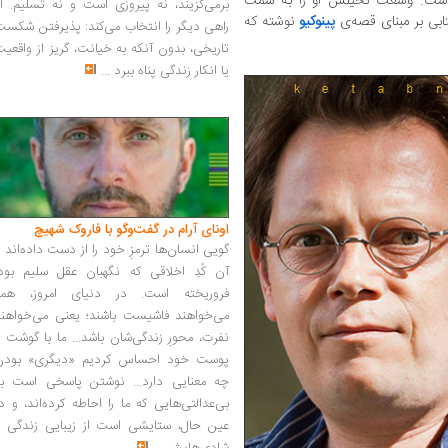
 است. وسعت تخیلش او را به سمت
برمی‌گزیند، نه پیروزی است و نه تسلیم. ا
تابی بر مبنای قصه‌ی
پینوکیو
نوشته که
راهی دیگر را انتخاب می‌کند: پذیرفتن شکس
تاریخی، بدون آنکه به خیانت، گریز از واقعی
یا انکار زندگی پناه ببرد
...
اونای آرام در گفت‌وگو با فاروک شهیچ‭
گویی انسان‌ها ترمزِ خود را از دست داده‌اند 
آن کُدِ اخلاقی که نگهبان عقل سلیم بود،
فروریخته است. در دنیای امروز، همه
می‌خواهند فاشیست باشند؛ یعنی می‌خواهند
نفرت، محورِ زندگی‌شان باشد... ما با گوشت 
پوست خود احساس کردیم «دیگری» بودن
چه معنایی دارد... نوشتن پاسخی است به
بی‌عدالتی‌هایی که ما را احاطه کرده‌اند، و د
عین حال، ستایشی است از زیبایی زندگی و