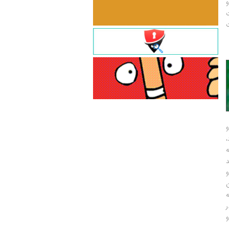
و
ت
ت
و
و
ر