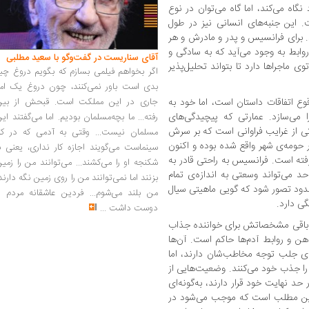
نگاه می‌کند، اما گاه می‌توان در نوع
. این جنبه‌های انسانی نیز در طول
. برای فرانسیس و پدر و مادرش و هر
وابط به وجود می‌آید که به سادگی و
آقای سناریست در گفت‌وگو با سعید مطلبی
ی ماجراها دارد تا بتواند تحلیل‌پذیر
اگر بخواهم فیلمی بسازم که بگویم دروغ چی
بدی است باور نمی‌کنند، چون دروغ یک امر
جاری در این مملکت است. قبحش از بین
ع اتفاقات داستان است، اما خود به
می‌سازد. عمارتی که پیچیدگی‌های
رفته... ما بچه‌مسلمان بودیم. اما می‌گفتند ای
کی از غرایب فراوانی است که بر سرش
مسلمان نیست... وقتی به آدمی که در کار
 حومه‌ی شهر واقع شده بوده و اکنون
سینماست می‌گویند اجازه کار نداری، یعنی ب
رفته است. فرانسیس به راحتی قادر به
شکنجه او را می‌کشند... می‌توانند من را زمی
د می‌تواند وسعتی به اندازه‌ی تمام
بزنند اما نمی‌توانند من را روی زمین نگه دارند
محدود تصور شود که گویی ماهیتی سیال
من بلند می‌شوم... فردین عاشقانه مردم را
ی دارد.
دوست داشت
...
از باقی مشخصاتش برای خواننده جذاب
 و روابط آدم‌ها حاکم است. آن‌ها
رای جلب توجه مخاطب‌شان دارند، اما
ن را جذب خود می‌کنند. وضعیت‌هایی از
حد نهایت خود قرار دارند، به‌گونه‌ای
و همین مطلب است که موجب می‌شود در