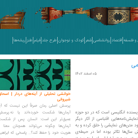
و فلسفه
اقتصاد
روانشناسی
شعر
کودک و نوجوان
طرح جلد
فیلم
طنز
ریشه‌ها
می
05 اسفند 1402
خوانشی تحلیلی از آینه‌های دردار | اسحاق
شیروانی
پرسش اصلی رمان صرفاً این نیست که آیا
Edward ]، متولد 1970، نویسنده انگلیسی است که در دو حوزه
آرمان‌ها شکست خورده‌اند یا نه.پرسش
یش‌نامه‌هایی اقتباسی از آثار دیگر
عمیق‌تر این است: انسان پس از شکست
 متن‌های نمایشی را خلق کرده و به
آرمان‌ها چگونه می‌تواند همچنان معنا و
ال‌ها تئاتر بوده اما در حیطه‌ی
هویت خود را حفظ کند؟... پاسخی که ابراهی