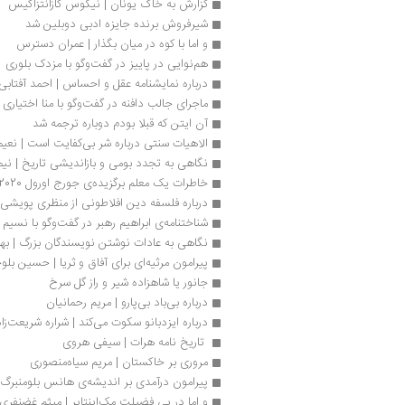
گزارش به خاک یونان | نیکوس کازانتزاکیس
شیرفروش برنده جایزه ادبی دوبلین شد
و اما با کوه در میان بگذار | عمران دسترس
هم‌نوایی در پاییز در گفت‌وگو با مزدک بلوری
درباره نمایشنامه عقل و احساس | احمد آفتابی
ماجرای جالب دافنه در گفت‌وگو با منا اختیاری
آن ایتن که قبلا بودم دوباره ترجمه شد
الاهیات سنتی درباره شر بی‌کفایت است | نعی
نگاهی به تجدد بومی و بازاندیشی تاریخ | نیم
خاطرات یک معلم برگزیده‌ی جورج اورول 2020 شد
درباره فلسفه دین افلاطونی از منظری پویش
شناختنامه‌ی ابراهیم رهبر در گفت‌وگو با نسیم
نگاهی به عادات نوشتن نویسندگان بزرگ | بها
پیرامون مرثیه‌ای برای آفاق و ثریا | حسین بلوچ
جانور یا شاهزاده شیر و راز گل سرخ
درباره بی‌باد بی‌پارو | مریم رحمانیان
درباره ایزدبانو سکوت می‌کند | شراره شریعت‌زا
 تاریخ ‌نامه هرات | سیفی هروی
مروری بر خاکستان | مریم سیاه‌منصوری
پیرامون درآمدی بر اندیشه‌ی هانس بلومنبر
و اما در پی فضیلت مک‌اینتایر | میثم غضنفری