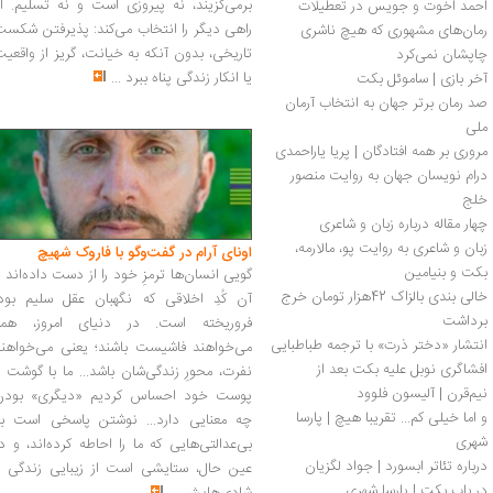
برمی‌گزیند، نه پیروزی است و نه تسلیم. ا
احمد اخوت و جویس در تعطیلات
راهی دیگر را انتخاب می‌کند: پذیرفتن شکس
رمان‌های مشهوری که هیچ ناشری 
تاریخی، بدون آنکه به خیانت، گریز از واقعی
چاپشان نمی‌کرد
یا انکار زندگی پناه ببرد
...
آخر بازی | ساموئل بکت
صد رمان برتر جهان به انتخاب آرمان 
ملی
مروری بر همه‌ افتادگان | پریا یاراحمدی
درام نویسان جهان به روایت منصور 
خلج
چهار مقاله درباره زبان و شاعری
زبان و شاعری به روایت پو، مالارمه، 
اونای آرام در گفت‌وگو با فاروک شهیچ‭
بکت و بنیامین
گویی انسان‌ها ترمزِ خود را از دست داده‌اند 
خالی بندی بالزاک 42هزار تومان خرج 
آن کُدِ اخلاقی که نگهبان عقل سلیم بود،
برداشت
فروریخته است. در دنیای امروز، همه
انتشار «دختر ذرت» با ترجمه طباطبایی
می‌خواهند فاشیست باشند؛ یعنی می‌خواهند
افشاگری نوبل علیه بکت بعد از 
نفرت، محورِ زندگی‌شان باشد... ما با گوشت 
نیم‌قرن | آلیسون فلوود
پوست خود احساس کردیم «دیگری» بودن
و اما خیلی کم... تقریبا هیچ | پارسا 
چه معنایی دارد... نوشتن پاسخی است به
شهری
بی‌عدالتی‌هایی که ما را احاطه کرده‌اند، و د
درباره تئاتر ابسورد | جواد لگزیان
عین حال، ستایشی است از زیبایی زندگی و
در باب بکت | پارسا شهری