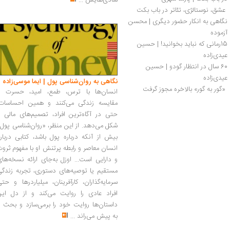
شادی‌هایش
...
 عشق، نوستالژی، تئاتر در باب بکت 
نگاهی به انکار حضور دیگری | محسن 
آزموده
15رمانی که نباید بخوانید! | حسین 
عیدی‌زاده
60 سال در انتظار گودو | حسین 
عیدی‌زاده
نگاهی به روان‌شناسی پول | ایما موسی‌زاده
 «گور به گور» بالاخره مجوز گرفت 
انسان‌ها با ترس، طمع، امید، حسرت و
مقایسه زندگی می‌کنند و همین احساسات،
حتی در آگاه‌ترین افراد، تصمیم‌های مالی ر
شکل می‌دهد. از این منظر، «روان‌شناسی پول
بیش از آنکه درباره پول باشد، کتابی دربار
انسان معاصر و رابطه پرتنش او با مفهوم ثرو
و دارایی است... اوزل به‌جای ارائه نسخه‌ها
مستقیم یا توصیه‌های دستوری، تجربه زندگی
سرمایه‌گذاران، کارآفرینان، میلیاردرها و حت
افراد عادی را روایت می‌کند و از دل این
داستان‌ها روایت خود را برمی‌سازد و بحث ر
به پیش می‌راند
...