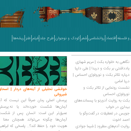
و فلسفه
اقتصاد
روانشناسی
شعر
کودک و نوجوان
طرح جلد
فیلم
طنز
ریشه‌ها
نگاهی به خلواره بکت | مریم شهبازی
یادداشتی بر بکت و دریدا | علی داریا
درباره تئاتر بکت و نورولوژی احساس | 
دریا امامی
نشست رونمایی از تئاتر بکت و 
خوانشی تحلیلی از آینه‌های دردار | اسحاق
نورولوژی احساس
شیروانی
پرسش اصلی رمان صرفاً این نیست که آیا
بکت به روایت آدورنو با پسمانده‌های 
آرمان‌ها شکست خورده‌اند یا نه.پرسش
بیداری در خواب
عمیق‌تر این است: انسان پس از شکست
جویس در تعطیلات در گفت‌وگو با 
آرمان‌ها چگونه می‌تواند همچنان معنا و
احمد اخوت
هویت خود را حفظ کند؟... پاسخی که ابراهی
روایت آدم‌های مطرود | شیما جوادی