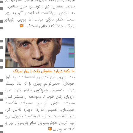
می‌اندازد بی‌آنکه هیچ‌یک از این عمل بهره‌ای
ببرند... عصیان، رنج و نومیدی چنان مطلقی را
به نمایش می‌گذاشت که آوردن آنها به روی
صحنه خطر بزرگی بود... آیا پوچی رنج‌آور
زندگی، خود نکته جالبی است؟
...
10 نکته درباره ساموئل بکت | بهار سرلک
بعد از چهار ترم تدریس استعفا داد. به قول
خودش: «نمی‌توانم چیزی را كه بلد نیستم
درس بدهم.»... هیچ‌كس حاضر نبود رمان
«رویای زنان خوب تا متوسط» را منتشر كند...
همیشه تلاش كرده‌ای، همیشه شكست
خورده‌ای، اهمیتی ندارد! دوباره تلاش كن،
دوباره شكست بخور. بهتر شكست بخور!... برای
پیدا كردن جوش‌شیرین تمام پاریس را زیر پا
گذاشته بود.
...