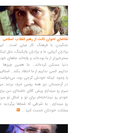
تقاضای اخوان ثالث از رهبر انقلاب اسلامی
جنگیدن با فرهنگ کار عبثی است... این
برادران آریایی ما و برادران وایکینگ، مثل اینک
سحرخیزتر از ما بوده‌اند و رفته‌اند جاهای خو
دنیا مسکن کرده‌اند... ما همین چیزها را
نداریم. کسی نداریم از ما انتقاد بکند... استالی
با وجود اینکه خودش گرجی بود، می‌خواست
در گرجستان نیز همه روسی حرف بزنند...من
میرم رو میندازم پیش آقای خامنه‌ای، من برا
خودم رو نینداخته‌ام برای تو و امثال تو میر
رو میندازم... به شرطی که شماها برگردید د
مملکت خودتان خدمت کنید
...