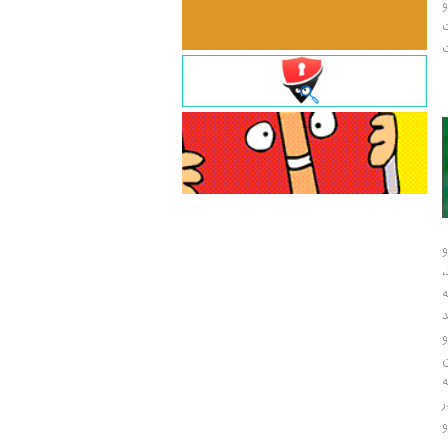
و
ت
ت
و
و
ر