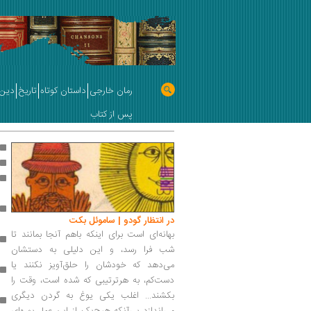
رمان خارجی
داستان کوتاه
تاریخ
دین 
پس از کتاب
در انتظار گودو | ساموئل بکت
بهانه‌ای است برای اینکه باهم آنجا بمانند تا
شب فرا رسد، و این دلیلی به دستشان
می‌دهد که خودشان را حلق‌آویز نکنند یا
دست‌کم، به هرترتیبی که شده است، وقت را
بکشند... اغلب یکی یوغ به گردن دیگری