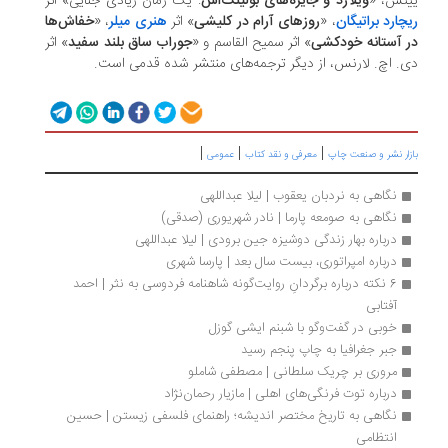
ییتس، «
ویلارد و جایزه‌های بولینگ‌اش
: یک رمان زیادی جنایی» اثر
ریچارد براتیگان
، «
روزهای آرام در کلیشی
» اثر
هنری میلر
، «
خفاش‌ها
در آستانه خودکشی
» اثر سمیح القاسم و «
جوراب ساق بلند سفید
» اثر
دی. اچ. لارنس، از دیگر ترجمه‌های منتشر شده قدمی است.
|
|
|
بازار نشر و صنعت چاپ
معرفی و نقد کتاب
عمومی
نگاهی به نردبان یعقوب | لیلا عبداللهی
نگاهی به صومعه پارما | نادر شهریوری (صدقی)
درباره بهار زندگی دوشیزه جین برودی | لیلا عبداللهی
درباره امپراتوری، بیست سال بعد | پارسا شهری
6 نکته درباره برگردانِ روایت‌گونه شاهنامه فردوسی به نثر | احمد 
آفتابی
خوبی در گفت‌وگو با شبنم ایشی گوزل
جبر جغرافیا به چاپ پنجم رسید
مروری بر چریک سلطانی | مصطفی شاملو
درباره توت فرنگی‌های اهلی | مازیار رحمان‌نژاد
نگاهی به تاریخ مختصر اندیشه؛ راهنمای فلسفی زیستن | حسین 
انتظامی