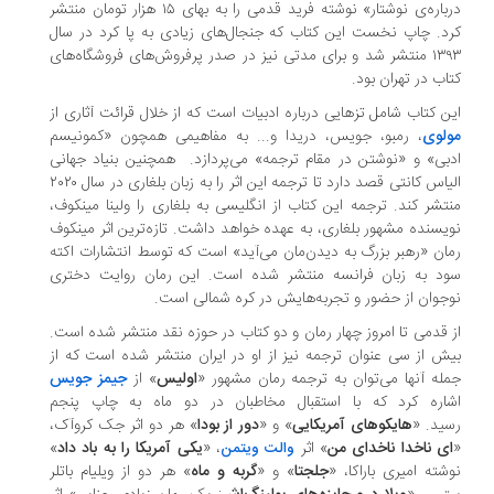
درباره‌ی نوشتار» نوشته فرید قدمی را به بهای ۱۵ هزار تومان منتشر
کرد. چاپ نخست این کتاب که جنجال‌های زیادی به پا کرد در سال
۱۳۹۳ منتشر شد و برای مدتی نیز در صدر پرفروش‌های فروشگاه‌های
کتاب در تهران بود.
این کتاب شامل تزهایی درباره ادبیات است که از خلال قرائت آثاری از
مولوی
، رمبو، جویس، دریدا و... به مفاهیمی همچون «کمونیسم
ادبی» و «نوشتن در مقام ترجمه» می‌پردازد. همچنین بنیاد جهانی
الیاس کانتی قصد دارد تا ترجمه این اثر را به زبان بلغاری در سال ۲۰۲۰
منتشر کند. ترجمه این کتاب از انگلیسی به بلغاری را ولینا مینکوف،
نویسنده مشهور بلغاری، به عهده خواهد داشت. تازه‌ترین اثر مینکوف
رمان «رهبر بزرگ به دیدن‌مان می‌آید» است که توسط انتشارات اکته
سود به زبان فرانسه منتشر شده است. این رمان روایت دختری
نوجوان از حضور و تجربه‌هایش در کره شمالی است.
از قدمی تا امروز چهار رمان و دو کتاب در حوزه نقد منتشر شده است.
بیش از سی عنوان ترجمه نیز از او در ایران منتشر شده است که از
جمله آنها می‌توان به ترجمه رمان مشهور «
اولیس
» از
جیمز جویس
اشاره کرد که با استقبال مخاطبان در دو ماه به چاپ پنجم
رسید. «
هایکوهای آمریکایی
» و «
دور از بودا
» هر دو اثر جک کروآک،
«
ای ناخدا ناخدای من
» اثر
، «
یکی آمریکا را به باد داد
»
والت ویتمن
نوشته امیری باراکا، «
جلجتا
» و «
گربه و ماه
» هر دو از ویلیام باتلر