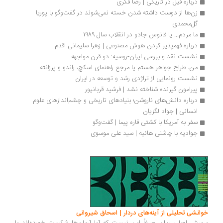
درباره فیل در تاریکی | رضا فکری
زن‌ها از دوست داشته شدن خسته نمی‌شوند در گفت‌وگو با پوریا 
گل‌محمدی
ما مردم... یا فانوس جادو در انقلاب سال 1989
درباره فهم‌پذیر کردن هوش مصنوعی | زهرا سلیمانی اقدم
نشست نقد و بررسی ایران-روسیه: دو قرن مواجهه
من، طراح جواهر هستم یا مرجع راهنمای اسکچ، راندو و پرزانته
نشست رونمایی از تراژدی رشد و توسعه در ایران
پیرامون گیرنده شناخته نشد | فرشید قربانپور
درباره دانش‌های ناروشن؛ بنیادهای تاریخی و چشم‌اندازهای علوم 
انسانی | جواد لگزیان
سفر به آمریکا با کشتی قاره پیما | گفت‌وگو
جوادیه با چاشنی هانیه | سید علی موسوی
خوانشی تحلیلی از آینه‌های دردار | اسحاق شیروانی