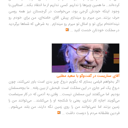
کرده‌اند... ما همین چیزها را نداریم. کسی نداریم از ما انتقاد بکند... استالین با
وجود اینکه خودش گرجی بود، می‌خواست در گرجستان نیز همه روسی
حرف بزنند...من میرم رو میندازم پیش آقای خامنه‌ای، من برای خودم رو
نینداخته‌ام برای تو و امثال تو میرم رو میندازم... به شرطی که شماها برگردید
در مملکت خودتان خدمت کنید
...
آقای سناریست در گفت‌وگو با سعید مطلبی
اگر بخواهم فیلمی بسازم که بگویم دروغ چیز بدی است باور نمی‌کنند، چون
دروغ یک امر جاری در این مملکت است. قبحش از بین رفته... ما بچه‌مسلمان
بودیم. اما می‌گفتند این مسلمان نیست... وقتی به آدمی که در کار سینماست
می‌گویند اجازه کار نداری، یعنی با شکنجه او را می‌کشند... می‌توانند من را
زمین بزنند اما نمی‌توانند من را روی زمین نگه دارند، من بلند می‌شوم...
فردین عاشقانه مردم را دوست داشت
...