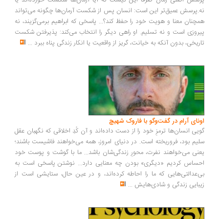
پرسش اصلی رمان صرفاً این نیست که آیا آرمان‌ها شکست خورده‌اند یا
نه.پرسش عمیق‌تر این است: انسان پس از شکست آرمان‌ها چگونه می‌تواند
همچنان معنا و هویت خود را حفظ کند؟... پاسخی که ابراهیم برمی‌گزیند، نه
پیروزی است و نه تسلیم. او راهی دیگر را انتخاب می‌کند: پذیرفتن شکست
تاریخی، بدون آنکه به خیانت، گریز از واقعیت یا انکار زندگی پناه ببرد
...
اونای آرام در گفت‌وگو با فاروک شهیچ‭
گویی انسان‌ها ترمزِ خود را از دست داده‌اند و آن کُدِ اخلاقی که نگهبان عقل
سلیم بود، فروریخته است. در دنیای امروز، همه می‌خواهند فاشیست باشند؛
یعنی می‌خواهند نفرت، محورِ زندگی‌شان باشد... ما با گوشت و پوست خود
احساس کردیم «دیگری» بودن چه معنایی دارد... نوشتن پاسخی است به
بی‌عدالتی‌هایی که ما را احاطه کرده‌اند، و در عین حال، ستایشی است از
زیبایی زندگی و شادی‌هایش
...