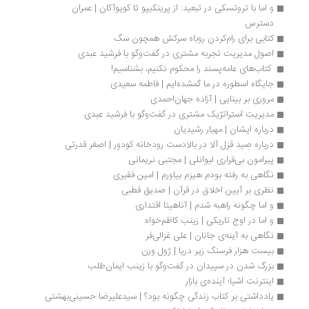
و اما با تروتسکی در تبعید: از پرینکیپو تا کویوآکان | عمران 
دسترس
کتابی برای رام‌کردن روباه سرکش همچون سگ
اصول مدیریت تجربه مشتری در گفت‌وگو با فرشید عبدی
 کتاب‌های عامه‌پسند را محکوم نکنیم، بشناسیم!
جایگاه اسطوره در ما گمشده‌ایم | فاطمه سعیدی
مروری بر بینایی | آزاده جهان‌احمدی
مدیریت استراتژیک مشتری در گفت‌وگو با فرشید عبدی 
درباره ایشان | مهیار رشیدیان
درباره صید قزل آلا در بالادست رودخانه کودور | اصغر قدرتی
پیرامون بی‌قراری لیوانلی | مجتبی نریمانی
نگاهی به رفته بودم هیزم بیاورم | امین فقیری
نظری بر آیین اخلاق در قرآن | صدیق قطبی
و اما چگونه راهبه شدم | آناهیتا اقتداری
و اما در اوج تاریکی | زینب کاظم‌خواه
نگاهی به آینه‌ی جانان | علی غزالی‌فر
بیست هزار فرسنگ زیر دریا | ژول ورن
بزرگ شدن در سپیدان در گفت‌وگو با زینب ایمان‌طلب
اینترنت اشیا؛ آینده‌ی بازار
یادداشتی بر کتاب زندگی چگونه بود؟ | سیدعلیرضا حسینی‌بهشتی