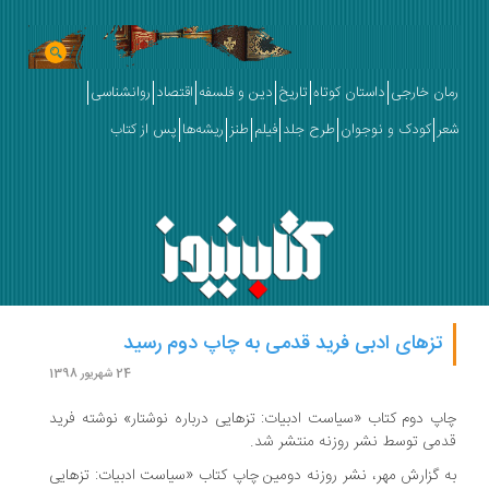
رمان خارجی
داستان کوتاه
تاریخ
دین و فلسفه
اقتصاد
روانشناسی
شعر
کودک و نوجوان
طرح جلد
فیلم
طنز
ریشه‌ها
پس از کتاب
تزهای ادبی فرید قدمی به چاپ دوم رسید
24 شهریور 1398
چاپ دوم کتاب «سیاست ادبیات: تزهایی درباره نوشتار» نوشته فرید
قدمی توسط نشر روزنه منتشر شد.
به گزارش مهر، نشر روزنه دومین چاپ کتاب «سیاست ادبیات: تزهایی