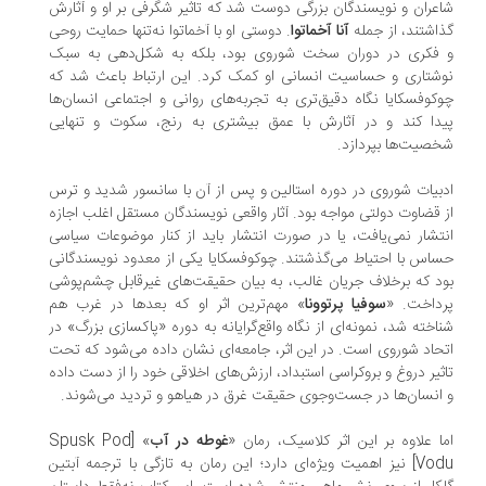
عران و نویسندگان بزرگی دوست شد که تاثیر شگرفی بر او و آثارش
اشتند، از جمله
آنا آخماتوا
. دوستی او با آخماتوا نه‌تنها حمایت روحی
فکری در دوران سخت شوروی بود، بلکه به شکل‌دهی به سبک
شتاری و حساسیت انسانی او کمک کرد. این ارتباط باعث شد که
کوفسکایا نگاه دقیق‌تری به تجربه‌های روانی و اجتماعی انسان‌ها
دا کند و در آثارش با عمق بیشتری به رنج، سکوت و تنهایی
صیت‌ها بپردازد.
بیات شوروی در دوره استالین و پس از آن با سانسور شدید و ترس
 قضاوت دولتی مواجه بود. آثار واقعی نویسندگان مستقل اغلب اجازه
تشار نمی‌یافت، یا در صورت انتشار باید از کنار موضوعات سیاسی
اس با احتیاط می‌گذشتند. چوکوفسکایا یکی از معدود نویسندگانی
د که برخلاف جریان غالب، به بیان حقیقت‌های غیرقابل چشم‌پوشی
داخت. «
سوفیا پرتوونا
» مهم‌ترین اثر او که بعدها در غرب هم
اخته شد، نمونه‌ای از نگاه واقع‌گرایانه به دوره «پاکسازی بزرگ» در
حاد شوروی است. در این اثر، جامعه‌ای نشان داده می‌شود که تحت
ثیر دروغ و بروکراسی استبداد، ارزش‌های اخلاقی خود را از دست داده
انسان‌ها در جست‌وجوی حقیقت غرق در هیاهو و تردید می‌شوند.
ا علاوه بر این اثر کلاسیک، رمان «
غوطه در آب
» [Spusk Pod
Vodu] نیز اهمیت ویژه‌ای دارد؛ این رمان به تازگی با ترجمه آبتین