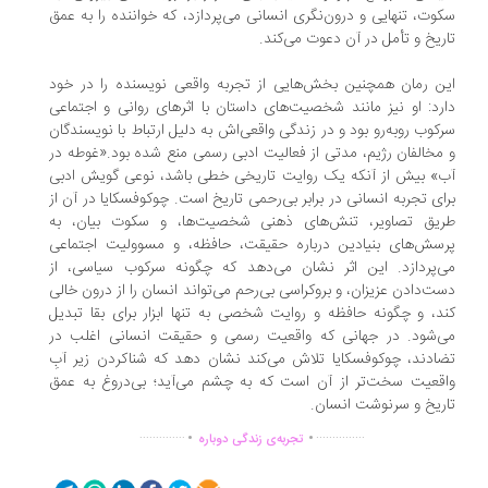
وت، تنهایی و درون‌نگری انسانی می‌پردازد، که خواننده را به عمق
ریخ و تأمل در آن دعوت می‌کند.
ن رمان همچنین بخش‌هایی از تجربه واقعی نویسنده را در خود
رد: او نیز مانند شخصیت‌های داستان با اثرهای روانی و اجتماعی
کوب روبه‌رو بود و در زندگی واقعی‌اش به دلیل ارتباط با نویسندگان
مخالفان رژیم، مدتی از فعالیت ادبی رسمی منع شده بود.«غوطه در
» بیش از آنکه یک روایت تاریخی خطی باشد، نوعی گویش ادبی
ای تجربه انسانی در برابر بی‌رحمی تاریخ است. چوکوفسکایا در آن از
یق تصاویر، تنش‌های ذهنی شخصیت‌ها، و سکوت بیان، به
سش‌‌های بنیادین درباره حقیقت، حافظه، و مسوولیت اجتماعی
‌پردازد. این اثر نشان می‌دهد که چگونه سرکوب سیاسی، از
ت‌دادن عزیزان، و بروکراسی بی‌رحم می‌تواند انسان را از درون خالی
د، و چگونه حافظه و روایت شخصی به تنها ابزار برای بقا تبدیل
‌شود. در جهانی که واقعیت رسمی و حقیقت انسانی اغلب در
ادند، چوکوفسکایا تلاش می‌کند نشان دهد که شناکردن زیر آبِ
قعیت سخت‌تر از آن است که به چشم می‌آید؛ بی‌دروغ به عمق
ریخ و سرنوشت انسان.
.
.
..............
...............
تجربه‌ی زندگی دوباره