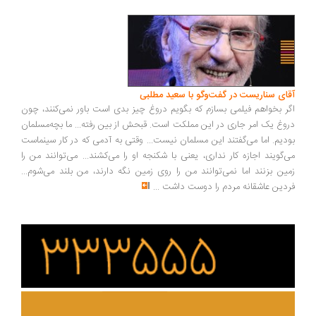
ای سناریست در گفت‌وگو با سعید مطلبی
ر بخواهم فیلمی بسازم که بگویم دروغ چیز بدی است باور نمی‌کنند، چون
وغ یک امر جاری در این مملکت است. قبحش از بین رفته... ما بچه‌مسلمان
دیم. اما می‌گفتند این مسلمان نیست... وقتی به آدمی که در کار سینماست
‌گویند اجازه کار نداری، یعنی با شکنجه او را می‌کشند... می‌توانند من را
ین بزنند اما نمی‌توانند من را روی زمین نگه دارند، من بلند می‌شوم...
دین عاشقانه مردم را دوست داشت
...