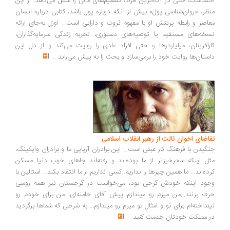
ساسات، حتی در آگاه‌ترین افراد، تصمیم‌های مالی را شکل می‌دهد. از این
ظر، «روان‌شناسی پول» بیش از آنکه درباره پول باشد، کتابی درباره انسان
اصر و رابطه پرتنش او با مفهوم ثروت و دارایی است... اوزل به‌جای ارائه
خه‌های مستقیم یا توصیه‌های دستوری، تجربه زندگی سرمایه‌گذاران،
رآفرینان، میلیاردرها و حتی افراد عادی را روایت می‌کند و از دل این
ستان‌ها روایت خود را برمی‌سازد و بحث را به پیش می‌راند
...
اضای اخوان ثالث از رهبر انقلاب اسلامی
گیدن با فرهنگ کار عبثی است... این برادران آریایی ما و برادران وایکینگ،
ل اینکه سحرخیزتر از ما بوده‌اند و رفته‌اند جاهای خوب دنیا مسکن
ده‌اند... ما همین چیزها را نداریم. کسی نداریم از ما انتقاد بکند... استالین با
ود اینکه خودش گرجی بود، می‌خواست در گرجستان نیز همه روسی
ف بزنند...من میرم رو میندازم پیش آقای خامنه‌ای، من برای خودم رو
نداخته‌ام برای تو و امثال تو میرم رو میندازم... به شرطی که شماها برگردید
 مملکت خودتان خدمت کنید
...