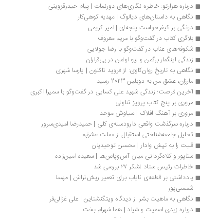
درباره هزارتو: خاطره نگاری‌های دورنمات | پیام حیدرقزوینی
نگاهی به داستان‌های دیالوگ | مهدیه کوهی‌کار
درنگی بر کیفرخواست پنجه‌ای | امیر کریمی
بلاگری کتاب در گفت‌وگو با مریم معروف
شکوفه‌های عناب در گفت‌وگو با رضا جولایی
زندگی اینگمار برگمن و لیو اولمن در بی‌قراران
نگاهی به تاریخ روان‌کاوی: از فروید تاکنون | پارسا شهری 
مارزان، عشق من به دوبلین 2023 رسید
آخرین فرصت؛ زندگی شهید علی کسایی در گفت‌وگو با سمیرا اکبری
مروری بر پنج کتاب پرویز تناولی
مروری بر آهنگ افلاک | سیاوش موحد
درباره سرگذشت واقعی دارودسته‌ی کلی | حمیدرضا امیدی‌سرور
تحلیل جامعه‌شناختی استقبال از «ملت عشق»
قلبت را به تپش وادار | محسن توحیدیان
سناپور و کلاه‌گردانی میان آس‌وپاس‌ها | سعیده امین‌زاده
خاطرات رئیس ستاد لشکر ۲۷ بررسی شد
یادداشتی بر قطعه‌ی نایاب برای تعمیر ریش‌تراش | مهسا 
شمسی‌پور
نگاهی به ماهیت بشر از دیدگاه ویتگنشتاین | علی غزالی‌فر
درباره زیدی اسمیت و شیاد | هما شهرام بخت