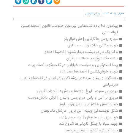
|
|
رفی و نقد کتاب
رمان خارجی
پیرامون نه! یادداشت‌هایی پیرامون حکومت قانون | محمدحسن 
ابوالحسنی
درباره روش جاکارتایی | علی غزالی‌فر
درباره مشتی خاک وو | سیما باوی
و اما یک بار در بهشت بیدار شدیم | فاطیما احمدی
سنت «گفت‌وگو» با مخالف در قرآن
پسا اسلام‌گرایی و سیاست خیابانی در گفت‌وگو با آصف بیات
درباره خوش‌نشین | احمدرضا حجارزاده
روشنگری و بیم و امیدهای روشنفکران در ایران در گفت‌وگو با علی 
میرسپاسی
مروری بر مفهوم تاریخ: واژه‌ها و روش‌ها | جواد لگزیان
مروری بر آس و پاس در پاریس و لندن | آرش دانش‌دوست
درباره نقش هفتم زبان | نیویورک تایمز
شکل نویسندگی ویلیام اس باروز | مارشال مک‌لوهان 
درباره پرورش مطیعان | ایما موسی‌زاده 
جهنم سیاه با جنگل تاریکی‌ها شروع شد
نان، آموزش، آزادی از یونان می‌رسد