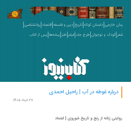
ان خارجی
داستان کوتاه
تاریخ
دین و فلسفه
اقتصاد
روانشناسی
ر
کودک و نوجوان
طرح جلد
فیلم
طنز
ریشه‌ها
پس از کتاب
درباره غوطه در آب | راحیل احمدی
27 خرداد 1405
ایتی زنانه‌ از رنج و تاریخ شوروی | اعتماد