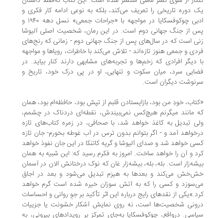
کار از سوی نشر ماهی منتشر شده است. این کتاب نه‌فقط داستان
 دوره تاریخی را تعریف می‌کند، بلکه به نوعی ادامه کار فکری و
ادبی چوکوفسکایا در مواجهه با «جراحات جمعی» نسل دهه ۱۹۴۰ و
 از جنگ جهانی دوم است. در این رمان، شخصیت اصلی آلیوشا
ی است که در سال‌های پس از جنگ جهانی دوم - زمانی که رنج‌های
دی و جمعی هنوز تازه‌اند - تلاش می‌کند با خاطرات، رویاها و مواجهه
 دیگر افرادی که زخم‌ها و تجربه‌های مشابهی دارند کنار بیاید. در
ایی سرد، میان سکوت و تنهایی، او در پی درک خود، تاریخ و
نوشت دیگران است.
تاب، خودِ من بود، بازایستادن قلبم از تپش بود، حافظه‌ام بود، همان
 مانند میگرنم هیچ‌کس نمی‌بیندش، نقطه‌ای دردناک در چشمم،
ی تبدیل به کاغذ خواهد شد، با صحافی، در زمره کتاب‌های تازه
خواهد آمد و - اگر بتوانم بدون ترس در آب غوطه بخورم- جان تازه‌
ی خواهد شد و صدای آلیوشا و گریه کاتنکا در این جان نفوذ خواهد
د و آن را خواهد ساخت. امروز به فکرم رسید که: این شبیه به همان
شه‌زار است. بله، بله، بیشه‌زار غان که نوک درختانش الان در آسمان
‌خش‌ می‌کند و بعدها به هیزم تبدیل می‌شود و بعد در اجاق
‌سوزد و کسی را که به آتش سوزان خیره شده است گرم خواهد
د.»یکی از نقدهای رایج درباره این اثر تأکید بر جوِ روانی و احساسات
ونی شخصیت‌ها است، نه روی نمایش آشکار خشونت یا جزییات
اسی. درواقع، چوکوفسکایا به‌جای تمرکز بر رویدادهای بیرونی، به