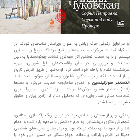
 در اوایل زندگی حرفه‌ای‌اش به عنوان ویراستار کتاب‌های کودک در
ینگراد فعالیت می‌کرد، اما تجربه‌ها و وقایع دردناک تاریخ روسیه قرن
ستم او را به سمت نوشتن آثار مهم‌تری کشاند.چوکوفسکایا به‌دلیل
اقت و بی‌پروایی در بیان واقعیت‌های تلخ شوروی، چهره
شکسته نظام را با قلم خود افشا کرد. او نه‌تنها از طریق آثارش تاریخ
 بازتاب داد، بلکه از نویسندگان، شاعران و مخالفان سرکوب‌شده مانند
کساندر سولژنیتسین
و آندری ساخاروف حمایت می‌کرد و بعدها
(۱۹۹۱) به‌خاطر همین تلاش‌ها برنده جایزه آندری ساخاروف برای
اعت مدنی شد، جایزه‌ای که به‌دلیل دفاع از آزادی بیان و حقوق
ر به او اعطا شد.
دگی او پر از سختی و تناقض بود: در دوران بزرگ پاکسازی استالین،
هرش ماتوی برونشتاین به جرم «دشمنی با مردم» بازداشت و اعدام
 و او خود با تهدیدات دولت روبه‌رو بود. چنین تجربه‌های شخصی
یقا در آثارش بازتاب یافته‌اند. چوکوفسکایا در مسیر ادبی خود با