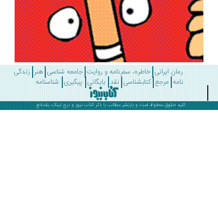
رمان ایرانی
خاطره، سفرنامه و روایت
جامعه شناسی
هنر
زندگی
نامه
مرجع
کتابشناسی
نقد
بایگانی
پیگیری
شناسنامه
کلیه حقوق محفوظ است و بازنشر مطالب با ذکر
کتاب نیوز
و درج لینک، بلامانع .